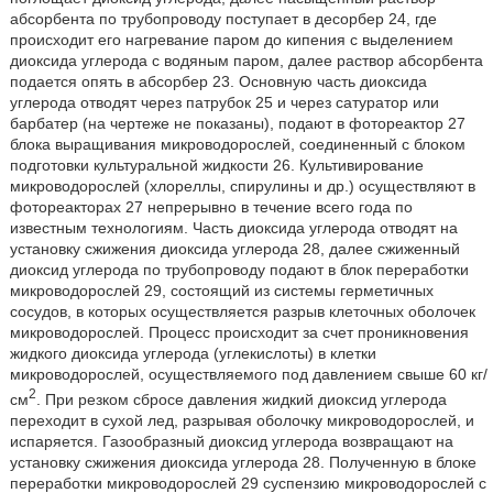
абсорбента по трубопроводу поступает в десорбер 24, где
происходит его нагревание паром до кипения с выделением
диоксида углерода с водяным паром, далее раствор абсорбента
подается опять в абсорбер 23. Основную часть диоксида
углерода отводят через патрубок 25 и через сатуратор или
барбатер (на чертеже не показаны), подают в фотореактор 27
блока выращивания микроводорослей, соединенный с блоком
подготовки культуральной жидкости 26. Культивирование
микроводорослей (хлореллы, спирулины и др.) осуществляют в
фотореакторах 27 непрерывно в течение всего года по
известным технологиям. Часть диоксида углерода отводят на
установку сжижения диоксида углерода 28, далее сжиженный
диоксид углерода по трубопроводу подают в блок переработки
микроводорослей 29, состоящий из системы герметичных
сосудов, в которых осуществляется разрыв клеточных оболочек
микроводорослей. Процесс происходит за счет проникновения
жидкого диоксида углерода (углекислоты) в клетки
микроводорослей, осуществляемого под давлением свыше 60 кг/
2
см
. При резком сбросе давления жидкий диоксид углерода
переходит в сухой лед, разрывая оболочку микроводорослей, и
испаряется. Газообразный диоксид углерода возвращают на
установку сжижения диоксида углерода 28. Полученную в блоке
переработки микроводорослей 29 суспензию микроводорослей с