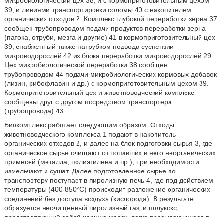
микробиологический цех 38, и с кормоприготовительным цехом
39, и линиями транспортировки соломы 40 с накопителем
органических отходов 2. Комплекс глубокой переработки зерна 37
сообщен трубопроводом подачи продуктов переработки зерна
(патока, отруби, мезга и другие) 41 в кормоприготовительный цех
39, снабженный также патрубком подвода суспензии
микроводорослей 42 из блока переработки микроводорослей 29.
Цех микробиологической переработки 38 сообщен
трубопроводом 44 подачи микробиологических кормовых добавок
(лизин, рибофлавин и др.) с кормоприготовительным цехом 39.
Кормоприготовительный цех и животноводческий комплекс
сообщены друг с другом посредством транспортера
(трубопровода) 43.
Биокомплекс работает следующим образом. Отходы
животноводческого комплекса 1 подают в накопитель
органических отходов 2, и далее на блок подготовки сырья 3, где
органическое сырье очищают от попавших в него неорганических
примесей (металла, полиэтилена и пр.), при необходимости
измельчают и сушат. Далее подготовленное сырье по
транспортеру поступает в пиролизную печь 4, где под действием
температуры (400-850°C) происходит разложение органических
соединений без доступа воздуха (кислорода). В результате
образуется неочищенный пиролизный газ, и полукокс,