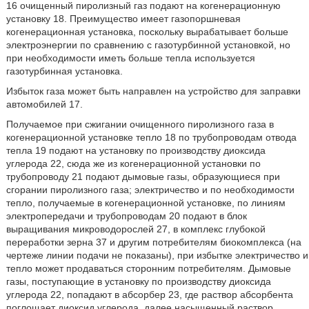
16 очищенный пиролизный газ подают на когенерационную
установку 18. Преимущество имеет газопоршневая
когенерационная установка, поскольку вырабатывает больше
электроэнергии по сравнению с газотурбинной установкой, но
при необходимости иметь больше тепла используется
газотурбинная установка.
Избыток газа может быть направлен на устройство для заправки
автомобилей 17.
Получаемое при сжигании очищенного пиролизного газа в
когенерационной установке тепло 18 по трубопроводам отвода
тепла 19 подают на установку по производству диоксида
углерода 22, сюда же из когенерационной установки по
трубопроводу 21 подают дымовые газы, образующиеся при
сгорании пиролизного газа; электричество и по необходимости
тепло, получаемые в когенерационной установке, по линиям
электропередачи и трубопроводам 20 подают в блок
выращивания микроводорослей 27, в комплекс глубокой
переработки зерна 37 и другим потребителям биокомплекса (на
чертеже линии подачи не показаны), при избытке электричество и
тепло может продаваться сторонним потребителям. Дымовые
газы, поступающие в установку по производству диоксида
углерода 22, попадают в абсорбер 23, где раствор абсорбента
поглощает диоксид углерода, далее насыщенный раствор