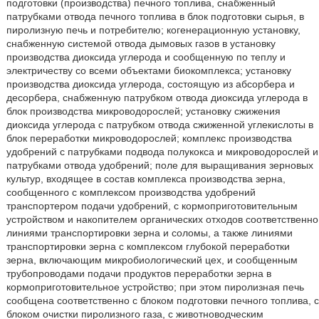
подготовки (производства) печного топлива, снабженный
патрубками отвода печного топлива в блок подготовки сырья, в
пиролизную печь и потребителю; когенерационную установку,
снабженную системой отвода дымовых газов в установку
производства диоксида углерода и сообщенную по теплу и
электричеству со всеми объектами биокомплекса; установку
производства диоксида углерода, состоящую из абсорбера и
десорбера, снабженную патрубком отвода диоксида углерода в
блок производства микроводорослей; установку сжижения
диоксида углерода с патрубком отвода сжиженной углекислоты в
блок переработки микроводорослей; комплекс производства
удобрений с патрубками подвода полукокса и микроводорослей и
патрубками отвода удобрений; поле для выращивания зерновых
культур, входящее в состав комплекса производства зерна,
сообщенного с комплексом производства удобрений
транспортером подачи удобрений, с кормоприготовительным
устройством и накопителем органических отходов соответственно
линиями транспортировки зерна и соломы, а также линиями
транспортировки зерна с комплексом глубокой переработки
зерна, включающим микробиологический цех, и сообщенным
трубопроводами подачи продуктов переработки зерна в
кормоприготовительное устройство; при этом пиролизная печь
сообщена соответственно с блоком подготовки печного топлива, с
блоком очистки пиролизного газа, с животноводческим