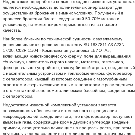
Недостатком переработки сельхозотходов в известных установках
является необходимость дополнительных энергозатрат для
осуществления брожения в зимних условиях. Получаемый в
процессе брожения биогаз, содержащий 50-70% метана и
углекислоту, не может широко применяться из-за низкого
качества.
Наиболее близким по технической сущности к заявляемому
решению является решение по патенту SU 1837811 A3 A23N
17/00; C02F 11/04 - Комплексная установка «БИОТА»,
включающая животноводческую ферму, поле для выращивания
с/х культур, накопитель сырого навоза, метатенк, газгольдер,
фильтровальное устройство, газотурбинный агрегат, соединенный
с накопительным устройством и теплообменником, фотореактор
с сепаратором, каждый из которых соединен с газотурбинным
агрегатом и сверхвысокочастотным генератором с размещением
в его контактной зоне неметаллическим бассейном, соединенным
с сепаратором.
Недостатком известной комплексной установки является
невозможность обеспечения интенсивного выращивания
микроводорослей вследствие того, что в фотореактор поступают
дымовые газы, содержащие кроме двуокиси углерода вредные
примеси, отрицательно влияющие на процессы роста, при этом
двуокись углерода содержится в количестве, недостаточном для