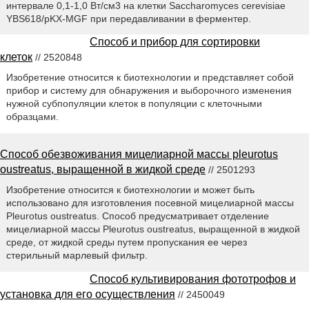
интервале 0,1-1,0 Вт/см3 на клетки Saccharomyces cerevisiae
YBS618/pKX-MGF при передавливании в ферментер.
Способ и прибор для сортировки
клеток
// 2520848
Изобретение относится к биотехнологии и представляет собой
прибор и систему для обнаружения и выборочного изменения
нужной субпопуляции клеток в популяции с клеточными
образцами.
Способ обезвоживания мицелиарной массы pleurotus
oustreatus, выращенной в жидкой среде
// 2501293
Изобретение относится к биотехнологии и может быть
использовано для изготовления посевной мицелиарной массы
Pleurotus oustreatus. Способ предусматривает отделение
мицелиарной массы Pleurotus oustreatus, выращенной в жидкой
среде, от жидкой среды путем пропускания ее через
стерильный марлевый фильтр.
Способ культивирования фототрофов и
установка для его осуществления
// 2450049