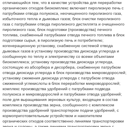
отличающийся тем, что в качестве устройства для переработки
органических отходов биокомплекс включает пиролизную печь с
патрубками отвода полукокса, неочищенного пиролизного газа,
избыточного тепла и дымовых газов; блок очистки пиролизного
газа с патрубками отвода пиролизного дистиллята и очищенного
пиролизного газа; блок подготовки (производства) печного
топлива, снабженный патрубками отвода печного топлива в блок
подготовки сырья, в пиролизную печь и потребителю;
когенерационную установку, снабженную системой отвода
дымовых газов в установку производства диоксида углерода и
сообщенную по теплу и электричеству со всеми объектами
биокомплекса; установку производства диоксида углерода,
состоящую из абсорбера и десорбера, снабженную патрубком
отвода диоксида углерода в блок производства микроводорослей;
установку сжижения диоксида углерода с патрубком отвода
сжиженной углекислоты в блок переработки микроводорослей;
комплекс производства удобрений с патрубками подвода
полукокса и микроводорослей и патрубками отвода удобрений;
поле для выращивания зерновых культур, входящее в состав
комплекса производства зерна, сообщенного с комплексом
производства удобрений транспортером подачи удобрений, с
кормоприготовительным устройством и накопителем
органических отходов соответственно линиями транспортировки
зерна и соломы, а также линиями транспортировки зерна с