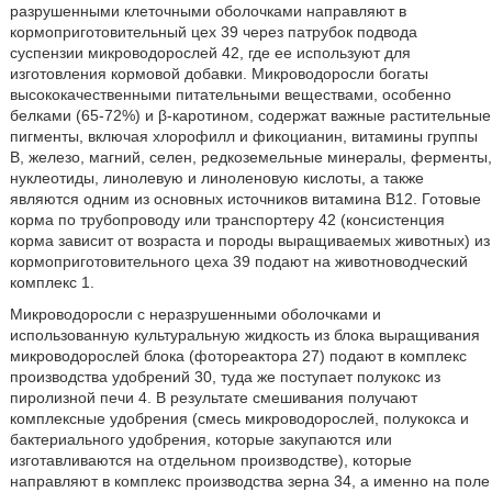
разрушенными клеточными оболочками направляют в
кормоприготовительный цех 39 через патрубок подвода
суспензии микроводорослей 42, где ее используют для
изготовления кормовой добавки. Микроводоросли богаты
высококачественными питательными веществами, особенно
белками (65-72%) и β-каротином, содержат важные растительные
пигменты, включая хлорофилл и фикоцианин, витамины группы
В, железо, магний, селен, редкоземельные минералы, ферменты,
нуклеотиды, линолевую и линоленовую кислоты, а также
являются одним из основных источников витамина В12. Готовые
корма по трубопроводу или транспортеру 42 (консистенция
корма зависит от возраста и породы выращиваемых животных) из
кормоприготовительного цеха 39 подают на животноводческий
комплекс 1.
Микроводоросли с неразрушенными оболочками и
использованную культуральную жидкость из блока выращивания
микроводорослей блока (фотореактора 27) подают в комплекс
производства удобрений 30, туда же поступает полукокс из
пиролизной печи 4. В результате смешивания получают
комплексные удобрения (смесь микроводорослей, полукокса и
бактериального удобрения, которые закупаются или
изготавливаются на отдельном производстве), которые
направляют в комплекс производства зерна 34, а именно на поле