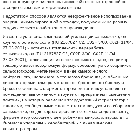
соответствующим числом сельскохозяйственных отраслей по
отходно-сырьевым и кормовым связям.
Недостатком способа являются неэффективное использование
энергии, аккумулированной в отходах, получаемых на разных
стадиях сельскохозяйственного производства.
Известны установка комплексной утилизации сельхозотходов
крупного рогатого скота (RU 2167827 С2, C02F 3/00, C02F 11/04,
27.05.2001) и установка комплексной переработки
сельхозотходов (RU 2167827 C2, C02F 3/00, C02F 11/04,
27.05.2001), включающие источник сельхозотходов, например
товарную животноводческую ферму, сообщенную со сборником
сельхозотходов, метантенком в виде камер: кислого,
нейтрального, щелочного, метанового брожения, снабженных
диспергаторами, камера метанового брожения по биогазу и
бражке сообщена с ферментатором, метантенк установлен в
помещении, выполненном в грунте с перекрытием помещения
плитами, на которых размещен твердофазный ферментатор с
каналами, сообщенными с нагнетателем воздуха и со сборником
сельхозотходов для корректирования сельхозотходов по азоту,
ферментатор сообщен с центробежным микрофильтром, а по
биомассе хлореллы и серобактерий - с динамическим
дезинтегратором.