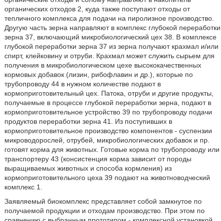
органических отходов 2, куда также поступают отходы от
тепличного комплекса для подачи на пиролизное производство.
Другую часть зерна направляют в комплекс глубокой переработки
зерна 37, включающий микробиологический цех 38. В комплексе
глубокой переработки зерна 37 из зерна получают крахмал и/или
спирт, клейковину и отруби. Крахмал может служить сырьем для
получения в микробиологическом цехе высококачественных
кормовых добавок (лизин, рибофлавин и др.), которые по
трубопроводу 44 в нужном количестве подают в
кормоприготовительный цех. Патока, отруби и другие продукты,
получаемые в процессе глубокой переработки зерна, подают в
кормоприготовительное устройство 39 по трубопроводу подачи
продуктов переработки зерна 41. Из поступивших в
кормоприготовительное производство компонентов - суспензии
микроводорослей, отрубей, микробиологических добавок и пр.
готовят корма для животных. Готовые корма по трубопроводу или
транспортеру 43 (консистенция корма зависит от породы
выращиваемых животных и способа кормления) из
кормоприготовительного цеха 39 подают на животноводческий
комплекс 1.
Заявляемый биокомплекс представляет собой замкнутое по
получаемой продукции и отходам производство. При этом по
сравнению с выбранным прототипом - комплексной установкой