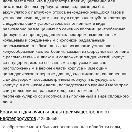
достигается тем, что в деаэраторе преимущественно для
питательной воды турбоустановки, содержащем бак-
аккумулятор с патрубком отсоса неконденсирующихся газов и
установленную над ним колонку в виде водоструйного эжектора
с водоподающим устройством, выполненным в виде
равномерно размещенных по сечению колонки центробежных
форсунок и пароподводящим коллектором, выполненным
кольцевым и соединенным с колонкой радиальными
перемычками, а в баке на выходе из колонки установлен
конусообразный каплеотбойник, каждая из форсунок выполнена
с распылительным диском и содержит цилиндрический корпус
со штуцером, жестко связанным с корпусом и соосно
расположенным в верхней части корпуса и имеющим
цилиндрическое отверстие для подвода жидкости, соединенное
с диффузором, осесимметричным корпусу и штуцеру, а к
корпусу, в его нижней части, посредством по крайней мере трех
спиц подсоединен распылитель, расположенный
перпендикулярно оси корпуса и выполненный в виде сплошного
диска.
Коагулянт для очистки воды преимущественно от
нефтепродуктов
// 2535858
Изобретение может быть использовано для обработки воды,