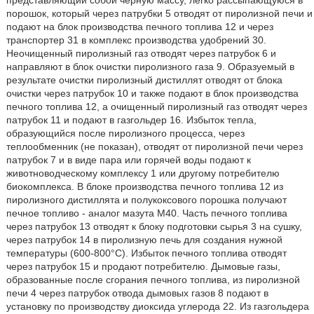
представляющий собой черную массу, легко рассыпающуюся в
порошок, который через патрубки 5 отводят от пиролизной печи и
подают на блок производства печного топлива 12 и через
транспортер 31 в комплекс производства удобрений 30.
Неочищенный пиролизный газ отводят через патрубок 6 и
направляют в блок очистки пиролизного газа 9. Образуемый в
результате очистки пиролизный дистиллят отводят от блока
очистки через патрубок 10 и также подают в блок производства
печного топлива 12, а очищенный пиролизный газ отводят через
патрубок 11 и подают в газгольдер 16. Избыток тепла,
образующийся после пиролизного процесса, через
теплообменник (не показан), отводят от пиролизной печи через
патрубок 7 и в виде пара или горячей воды подают к
животноводческому комплексу 1 или другому потребителю
биокомплекса. В блоке производства печного топлива 12 из
пиролизного дистиллята и полукоксового порошка получают
печное топливо - аналог мазута М40. Часть печного топлива
через патрубок 13 отводят к блоку подготовки сырья 3 на сушку,
через патрубок 14 в пиролизную печь для создания нужной
температуры (600-800°C). Избыток печного топлива отводят
через патрубок 15 и продают потребителю. Дымовые газы,
образованные после сгорания печного топлива, из пиролизной
печи 4 через патрубок отвода дымовых газов 8 подают в
установку по производству диоксида углерода 22. Из газгольдера