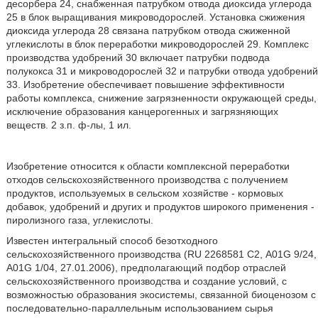
десорбера 24, снабженная патрубком отвода диоксида углерода
25 в блок выращивания микроводорослей. Установка сжижения
диоксида углерода 28 связана патрубком отвода сжиженной
углекислоты в блок переработки микроводорослей 29. Комплекс
производства удобрений 30 включает патрубки подвода
полукокса 31 и микроводорослей 32 и патрубки отвода удобрений
33. Изобретение обеспечивает повышение эффективности
работы комплекса, снижение загрязненности окружающей среды,
исключение образования канцерогенных и загрязняющих
веществ. 2 з.п. ф-лы, 1 ил.
Изобретение относится к области комплексной переработки
отходов сельскохозяйственного производства с получением
продуктов, используемых в сельском хозяйстве - кормовых
добавок, удобрений и других и продуктов широкого применения -
пиролизного газа, углекислоты.
Известен интегральный способ безотходного
сельскохозяйственного производства (RU 2268581 С2, A01G 9/24,
A01G 1/04, 27.01.2006), предполагающий подбор отраслей
сельскохозяйственного производства и создание условий, с
возможностью образования экосистемы, связанной биоценозом с
последовательно-параллельным использованием сырья