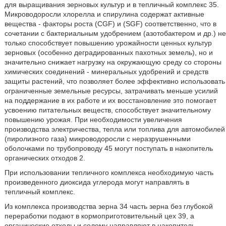
для выращивания зерновых культур и в тепличный комплекс 35.
Микроводоросли хлорелла и спирулина содержат активные
вещества - факторы роста (CGF) и (SGF) соответственно, что в
сочетании с бактериальным удобрением (азотобактером и др.) не
только способствует повышению урожайности ценных культур
зерновых (особенно деградированных пахотных земель), но и
значительно снижает нагрузку на окружающую среду со стороны
химических соединений - минеральных удобрений и средств
защиты растений, что позволяет более эффективно использовать
ограниченные земельные ресурсы, затрачивать меньше усилий
на поддержание в их работе и их восстановление это помогает
усвоению питательных веществ, способствует значительному
повышению урожая. При необходимости увеличения
производства электричества, тепла или топлива для автомобилей
(пиролизного газа) микроводоросли с неразрушенными
оболочками по трубопроводу 45 могут поступать в накопитель
органических отходов 2.
При использовании тепличного комплекса необходимую часть
произведенного диоксида углерода могут направлять в
тепличный комплекс.
Из комплекса производства зерна 34 часть зерна без глубокой
переработки подают в кормоприготовительный цех 39, а
органические отходы и солому направляют в накопитель