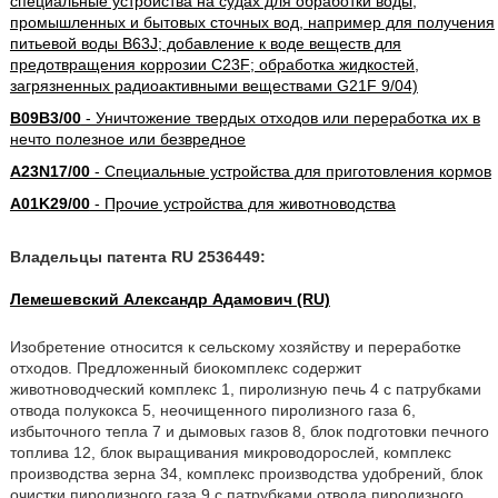
специальные устройства на судах для обработки воды,
промышленных и бытовых сточных вод, например для получения
питьевой воды B63J; добавление к воде веществ для
предотвращения коррозии C23F; обработка жидкостей,
загрязненных радиоактивными веществами G21F 9/04)
B09B3/00
- Уничтожение твердых отходов или переработка их в
нечто полезное или безвредное
A23N17/00
- Специальные устройства для приготовления кормов
A01K29/00
- Прочие устройства для животноводства
Владельцы патента RU 2536449:
Лемешевский Александр Адамович (RU)
Изобретение относится к сельскому хозяйству и переработке
отходов. Предложенный биокомплекс содержит
животноводческий комплекс 1, пиролизную печь 4 с патрубками
отвода полукокса 5, неочищенного пиролизного газа 6,
избыточного тепла 7 и дымовых газов 8, блок подготовки печного
топлива 12, блок выращивания микроводорослей, комплекс
производства зерна 34, комплекс производства удобрений, блок
очистки пиролизного газа 9 с патрубками отвода пиролизного