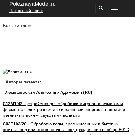
PoleznayaModel.ru
Патентный поиск
Биокомплекс
Авторы патента:
Лемешевский Александр Адамович (RU)
C12M1/42
- устройства для обработки микроорганизмов или
ферментов электрической или волновой энергией, например
магнитным полем, звуковыми волнами
C02F103/20
- Обработка воды, промышленных и бытовых
сточных вод или отстоя сточных вод (разделение вообще B01D;