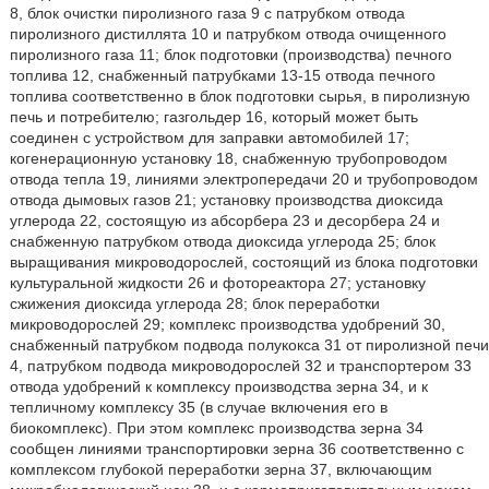
8, блок очистки пиролизного газа 9 с патрубком отвода
пиролизного дистиллята 10 и патрубком отвода очищенного
пиролизного газа 11; блок подготовки (производства) печного
топлива 12, снабженный патрубками 13-15 отвода печного
топлива соответственно в блок подготовки сырья, в пиролизную
печь и потребителю; газгольдер 16, который может быть
соединен с устройством для заправки автомобилей 17;
когенерационную установку 18, снабженную трубопроводом
отвода тепла 19, линиями электропередачи 20 и трубопроводом
отвода дымовых газов 21; установку производства диоксида
углерода 22, состоящую из абсорбера 23 и десорбера 24 и
снабженную патрубком отвода диоксида углерода 25; блок
выращивания микроводорослей, состоящий из блока подготовки
культуральной жидкости 26 и фотореактора 27; установку
сжижения диоксида углерода 28; блок переработки
микроводорослей 29; комплекс производства удобрений 30,
снабженный патрубком подвода полукокса 31 от пиролизной печи
4, патрубком подвода микроводорослей 32 и транспортером 33
отвода удобрений к комплексу производства зерна 34, и к
тепличному комплексу 35 (в случае включения его в
биокомплекс). При этом комплекс производства зерна 34
сообщен линиями транспортировки зерна 36 соответственно с
комплексом глубокой переработки зерна 37, включающим