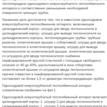
теплопередачи одноходового кожухотрубчатого теплообменного
аппарата и соответственно уменьшение необходимой
поверхности греющих трубок.
Указанная цель достигается тем, что в известном одноходовом
кожухотрубчатом теплообменном аппарате, включающем
цилиндрический корпус, штуцер для ввода теплоносителя в
цилиндрический корпус, штуцер для вывода теплоносителя из
цилиндрического корпуса, теплопередающие трубки, трубные
решетки, эллиптические крышки с отбортовкой, штуцер для ввода
теплоносителя в эллиптическую крышку, штуцер для вывода
теплоносителя из эллиптической крышки, эллиптическая крышка
со штуцером для ввода теплоносителя снабжена
перфорированной круглой пластиной с площадью свободного
сечения от 40 до 60%, расположенной в зоне отбортовки
эллиптической крышки со штуцером ввода теплоносителя,
причем отверстия в перфорированной круглой пластине
составляют не более 1,5 от диаметра теплопередающих трубок.
Одноходовой кожухотрубчатый теплообменный аппарат
схематически изображен на фиг.1.
Одноходовой кожухотрубчатый теплообменный аппарат включает
цилиндрический корпус 1, штуцер 2 для ввода теплоносителя в
цилиндрический корпус 1, штуцер 3 для вывода теплоносителя из