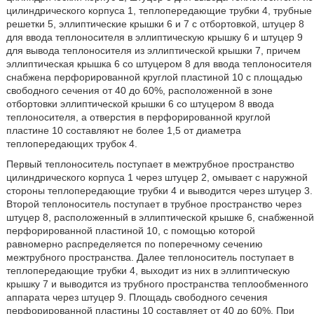
цилиндрического корпуса 1, теплопередающие трубки 4, трубные
решетки 5, эллиптические крышки 6 и 7 с отбортовкой, штуцер 8
для ввода теплоносителя в эллиптическую крышку 6 и штуцер 9
для вывода теплоносителя из эллиптической крышки 7, причем
эллиптическая крышка 6 со штуцером 8 для ввода теплоносителя
снабжена перфорированной круглой пластиной 10 с площадью
свободного сечения от 40 до 60%, расположенной в зоне
отбортовки эллиптической крышки 6 со штуцером 8 ввода
теплоносителя, а отверстия в перфорированной круглой
пластине 10 составляют не более 1,5 от диаметра
теплопередающих трубок 4.
Первый теплоноситель поступает в межтрубное пространство
цилиндрического корпуса 1 через штуцер 2, омывает с наружной
стороны теплопередающие трубки 4 и выводится через штуцер 3.
Второй теплоноситель поступает в трубное пространство через
штуцер 8, расположенный в эллиптической крышке 6, снабженной
перфорированной пластиной 10, с помощью которой
равномерно распределяется по поперечному сечению
межтрубного пространства. Далее теплоноситель поступает в
теплопередающие трубки 4, выходит из них в эллиптическую
крышку 7 и выводится из трубного пространства теплообменного
аппарата через штуцер 9. Площадь свободного сечения
перфорированной пластины 10 составляет от 40 до 60%. При