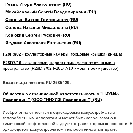
Ревво Игорь Анатольевич (RU)
Михайловский Сергей Владимирович (RU)
Сорокин Виктор Григорьевич (RU)
Орлова Наталья Михайловна (RU)
Корюкин Сергей Руфович (RU)
Ягудина Анастасия Евгеньевна (RU)
F28F9/02
- коллекторные камеры; торцовые крышки (днища)
F28D7/16
- с каналами, параллельно расположенными в
пространстве (F28D 7/02-F28D 7/10 имеют преимущество)
Владельцы патента RU 2535429:
Общество с ограниченной ответственностью "НИУИФ-
Инжиниринг" (ООО "НИУИФ-Инжиниринг") (RU)
Изобретение относится к одноходовым кожухотрубчатым
теплообменным аппаратам и может быть использовано в
химической, нефтегазовой и других отраслях промышленности. В
одноходовом кожухотрубчатом теплообменном аппарате,