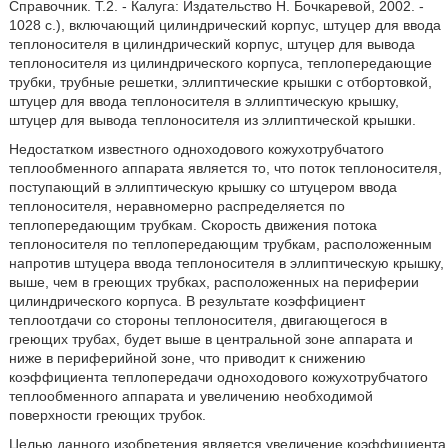
Справочник. Т.2. - Калуга: Издательство Н. Бочкаревой, 2002. -
1028 с.), включающий цилиндрический корпус, штуцер для ввода
теплоносителя в цилиндрический корпус, штуцер для вывода
теплоносителя из цилиндрического корпуса, теплопередающие
трубки, трубные решетки, эллиптические крышки с отбортовкой,
штуцер для ввода теплоносителя в эллиптическую крышку,
штуцер для вывода теплоносителя из эллиптической крышки.
Недостатком известного одноходового кожухотрубчатого
теплообменного аппарата является то, что поток теплоносителя,
поступающий в эллиптическую крышку со штуцером ввода
теплоносителя, неравномерно распределяется по
теплопередающим трубкам. Скорость движения потока
теплоносителя по теплопередающим трубкам, расположенным
напротив штуцера ввода теплоносителя в эллиптическую крышку,
выше, чем в греющих трубках, расположенных на периферии
цилиндрического корпуса. В результате коэффициент
теплоотдачи со стороны теплоносителя, двигающегося в
греющих трубах, будет выше в центральной зоне аппарата и
ниже в периферийной зоне, что приводит к снижению
коэффициента теплопередачи одноходового кожухотрубчатого
теплообменного аппарата и увеличению необходимой
поверхности греющих трубок.
Целью данного изобретения является увеличение коэффициента