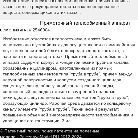
Изобретение относится к области обработки горячих топочных
газов с целью рекуперации теплоты и конденсированных
веществ, содержащихся в этих газах. .
Прямоточный теплообменный аппарат
семенихина
// 2546904
Изобретение относится к теплотехнике и может быть
использовано в устройствах для осуществления взаимодействия
двух теплоносителей без их непосредственного контакта, в
частности в парогенераторах. Прямоточный теплообменный
аппарат содержит корпус и концентрические трубные каналы,
образованные цилиндром, изготовленным из прямых
теплообменных элементов типа "труба в трубе", причем между
наружной поверхностью и корпусом созданного цилиндра
существует зазор, образующий канал греющей среды,
соединенный последовательно с внутренней полостью
цилиндра и с внутренним каналом элементов "труба в трубе",
образующих цилиндр. Рабочая среда движется по кольцевому
каналу элемента "труба в трубе". Технический результат:
повышение объемной энергонапряженности теплообменника и
упрощение его конструкции. 3 ил.
© Патентный поиск, поиск патентов на полезные
модели - PoleznayaModel.RU 2012-2024