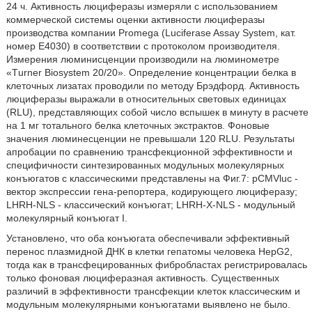
24 ч. Активность люциферазы измеряли с использованием
коммерческой системы оценки активности люциферазы
производства компании Promega (Luciferase Assay System, кат.
номер Е4030) в соответствии с протоколом производителя.
Измерения люминисценции производили на люминометре
«Тurner Biosystem 20/20». Определение концентрации белка в
клеточных лизатах проводили по методу Брэдфорд. Активность
люциферазы выражали в относительных световых единицах
(RLU), представляющих собой число вспышек в минуту в расчете
на 1 мг тотального белка клеточных экстрактов. Фоновые
значения люминесценции не превышали 120 RLU. Результаты
апробации по сравнению трансфекционной эффективности и
специфичности синтезированных модульных молекулярных
конъюгатов с классическими представлены на Фиг.7: pCMVluc -
вектор экспрессии гена-репортера, кодирующего люциферазу;
LHRH-NLS - классический конъюгат; LHRH-X-NLS - модульный
молекулярный конъюгат I.
Установлено, что оба конъюгата обеспечивали эффективный
перенос плазмидной ДНК в клетки гепатомы человека HepG2,
тогда как в трансфецированных фибробластах регистрировалась
только фоновая люциферазная активность. Существенных
различий в эффективности трансфекции клеток классическим и
модульным молекулярными конъюгатами выявлено не было.