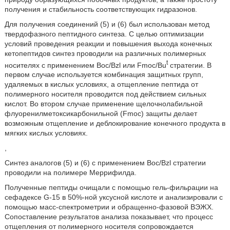
получения и стабильность соответствующих гидразонов.
Для получения соединений (5) и (6) был использован метод
твердофазного пептидного синтеза. С целью оптимизации
условий проведения реакции и повышения выхода конечных
кетопептидов синтез проводили на различных полимерных
t
носителях с применением Boc/Bzl или Fmoc/Bu
стратегии. В
первом случае используется комбинация защитных групп,
удаляемых в кислых условиях, а отщепление пептида от
полимерного носителя проводится под действием сильных
кислот. Во втором случае применение щелочнолабильной
флуоренилметоксикарбонильной (Fmoc) защиты делает
возможным отщепление и деблокирование конечного продукта в
мягких кислых условиях.
,
Синтез аналогов (5) и (6) с применением Boc/Bzl стратегии
проводили на полимере Меррифилда.
Полученные пептиды очищали с помощью гель-фильрации на
сефадексе G-15 в 50%-ной уксусной кислоте и анализировали с
помощью масс-спектрометрии и обращенно-фазовой ВЭЖХ.
Сопоставление результатов анализа показывает, что процесс
отщепления от полимерного носителя сопровождается