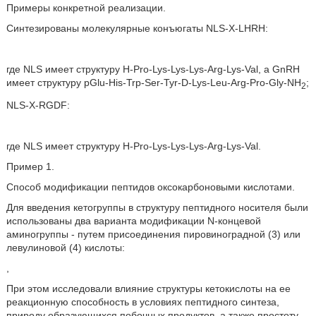
Примеры конкретной реализации.
Синтезированы молекулярные конъюгаты NLS-X-LHRH:
где NLS имеет структуру H-Pro-Lys-Lys-Lys-Arg-Lys-Val, a GnRH
имеет структуру pGlu-His-Trp-Ser-Tyr-D-Lys-Leu-Arg-Pro-Gly-NH
;
2
NLS-X-RGDF:
где NLS имеет структуру H-Pro-Lys-Lys-Lys-Arg-Lys-Val.
Пример 1.
Способ модификации пептидов оксокарбоновыми кислотами.
Для введения кетогруппы в структуру пептидного носителя были
использованы два варианта модификации N-концевой
аминогруппы - путем присоединения пировиноградной (3) или
левулиновой (4) кислоты:
,
При этом исследовали влияние структуры кетокислоты на ее
реакционную способность в условиях пептидного синтеза,
природу образующихся побочных продуктов, а также простоту