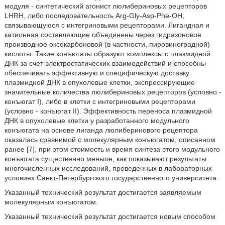
модуля - синтетический агонист люлибериновых рецепторов
LHRH, либо последовательность Arg-Gly-Asp-Phe-OH,
связывающуюся с интегриновыми рецепторами. Лигандная и
катионная составляющие объединены через гидразоновое
производное оксокарбоновой (в частности, пировиноградной)
кислоты. Такие конъюгаты образуют комплексы с плазмидной
ДНК за счет электростатических взаимодействий и способны
обеспечивать эффективную и специфическую доставку
плазмидной ДНК в опухолевые клетки, экспрессирующие
значительные количества люлибериновых рецепторов (условно -
конъюгат I), либо в клетки с интегриновыми рецепторами
(условно - конъюгат II). Эффективность переноса плазмидной
ДНК в опухолевые клетки у разработанного модульного
конъюгата на основе лиганда люлиберинового рецептора
оказалась сравнимой с молекулярным конъюгатом, описанном
ранее [7], при этом стоимость и время синтеза этого модульного
конъюгата существенно меньше, как показывают результаты
многочисленных исследований, проведенных в лабораторных
условиях Санкт-Петербургского государственного университета.
Указанный технический результат достигается заявляемым
молекулярным конъюгатом.
Указанный технический результат достигается новым способом