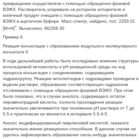
превращения осуществляли с помощью обращенно-фазовой
ВЭЖХ. Растворитель упаривали на роторном испарителе и
конечный продукт очищали с помощью обращенно-фазовой
ВЭЖХ в ацетатном буфере. Масс-спектр, найдено, m/z: 2259.31
+
[М+Н]
. Вычислено: М2258.30.
Пример 6.
Реакция конъюгации с образованием модульного молекулярного
конъюгата II
В ходе дальнейшей работы было исследовано влияние структуры
используемой кетокислоты и pH реакционной среды на ход
процесса конъюгации с соединениями, содержащими
гидразогруппу. Реакцию кетопептидов с гидразидами проводили в
водном растворе, образование соответствующих гидразонов
отслеживали с помощью обращенно-фазовой ВЭЖХ. При этом
было показано, что в случае аналога, содержащего остаток
пировиноградной кислоты, полнота прохождения реакции
значительно увеличивается при понижении pH раствора от 7 до
5.5 и практически не меняется в интервале 5.5-4.5.
Аналог, модифицированный левулиновой кислотой, оказался
значительно менее реакционно-способным. В данном случае не
удалось зафиксировать образования сколь-нибудь значительных