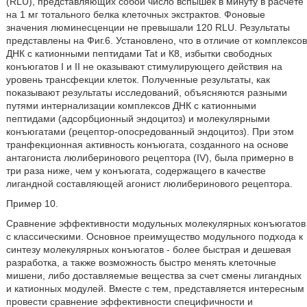
(RLU), представляющих собой число вспышек в минуту в расчете
на 1 мг тотального белка клеточных экстрактов. Фоновые
значения люминесценции не превышали 120 RLU. Результаты
представлены на Фиг.6. Установлено, что в отличие от комплексов
ДНК с катионными пептидами Tat и К8, избытки свободных
конъюгатов I и II не оказывают стимулирующего действия на
уровень трансфекции клеток. Полученные результаты, как
показывают результаты исследований, объясняются разными
путями интернализации комплексов ДНК с катионными
пептидами (адсорбционный эндоцитоз) и молекулярными
конъюгатами (рецептор-опосредованный эндоцитоз). При этом
транфекционная активность конъюгата, созданного на основе
антагониста люлиберинового рецептора (IV), была примерно в
три раза ниже, чем у конъюгата, содержащего в качестве
лигандной составляющей агонист люлиберинового рецептора.
Пример 10.
Сравнение эффективности модульных молекулярных конъюгатов
с классическими. Основное преимущество модульного подхода к
синтезу молекулярных конъюгатов - более быстрая и дешевая
разработка, а также возможность быстро менять клеточные
мишени, либо доставляемые вещества за счет смены лигандных
и катионных модулей. Вместе с тем, представляется интересным
провести сравнение эффективности специфичности и