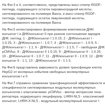
На Фиг.3 и 4, соответственно, представлены масс-спектр RGDF-
пептида, содержащего остаток пировиноградной кислоты,
синтезированного на полимере Ванга, и масс-спектр RGDF-
пептида, содержащего остаток левулиновой кислоты,
синтезированного на полимере Ванга.
На Фиг.5 иллюстрировано формирование комплексов ДНК/
конъюгат I и ДНК/конъюгат II при разном соотношении зарядов
ДНК: пептид: 1 - ДНК/конъюгат I 1:0.15; 2 - ДНК/конъюгат I -
1:0.25; 3 - ДНК/конъюгат I - 1:0.7; 4 - ДНК/конъюгат I - 1:0.9; 5 -
ДНК/конъюгат I - 1:1; 6 - ДНК/конъюгат I - 1:1.5; 7 - свободная ДНК
pCMVluc; 8 - ДНК/конъюгат II 1:0.15; 9 - ДНК/конъюгат II - 1:0.25;
10 - ДНК/конъюгат II - 1:0.7; 11 - ДНК/конъюгат II - 1:0.9; 12 - ДНК/
конъюгат II - 1:1; 13 - ДНК/конъюгат II - 1:1.5.
На Фиг.6 представлена зависимость уровня трансфекции клеток
HepG2 от молярных избытков свободных молекулярных
конъюгатов I и II.
На Фиг.7 отражено сравнение трансфекционной эффективности и
специфичности синтезированных модульных молекулярных
конъюгатов с классическими: pCMVluc - вектор экспрессии гена-
репортера, кодирующего люциферазу; LHRH-NLS - классический
конъюгат; LHRH-X-NLS - модульный молекулярный конъюгат I.