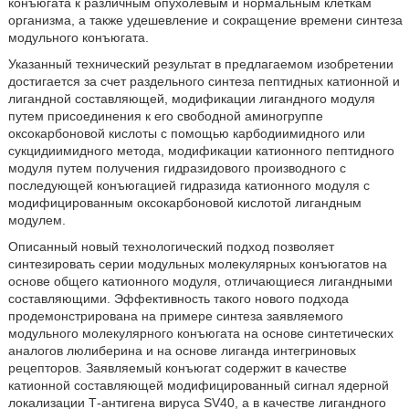
конъюгата к различным опухолевым и нормальным клеткам
организма, а также удешевление и сокращение времени синтеза
модульного конъюгата.
Указанный технический результат в предлагаемом изобретении
достигается за счет раздельного синтеза пептидных катионной и
лигандной составляющей, модификации лигандного модуля
путем присоединения к его свободной аминогруппе
оксокарбоновой кислоты с помощью карбодиимидного или
сукцидиимидного метода, модификации катионного пептидного
модуля путем получения гидразидового производного с
последующей конъюгацией гидразида катионного модуля с
модифицированным оксокарбоновой кислотой лигандным
модулем.
Описанный новый технологический подход позволяет
синтезировать серии модульных молекулярных конъюгатов на
основе общего катионного модуля, отличающиеся лигандными
составляющими. Эффективность такого нового подхода
продемонстрирована на примере синтеза заявляемого
модульного молекулярного конъюгата на основе синтетических
аналогов люлиберина и на основе лиганда интегриновых
рецепторов. Заявляемый конъюгат содержит в качестве
катионной составляющей модифицированный сигнал ядерной
локализации Т-антигена вируса SV40, а в качестве лигандного