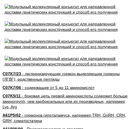
C07K7/23
- лютеинизирующие гормон-выделяющие гормоны
(ЛГВГ); родственные пептиды
C07K7/06
- содержащие от 5 до 11 аминокислот
C07K5/11
- боковая цепь первой аминокислоты содержит больше
аминогрупп, чем карбоксильных или их производных, например
Lys, Arg
A61P5/02
- гормонов гипоталамуса, например TRH, GnRH, CRH,
GRH, соматостатина