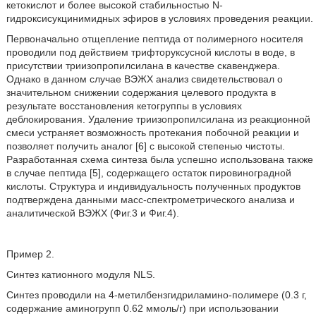
кетокислот и более высокой стабильностью N-
гидроксисукцинимидных эфиров в условиях проведения реакции.
Первоначально отщепление пептида от полимерного носителя
проводили под действием трифторуксусной кислоты в воде, в
присутствии триизопропилсилана в качестве скавенджера.
Однако в данном случае ВЭЖХ анализ свидетельствовал о
значительном снижении содержания целевого продукта в
результате восстановления кетогруппы в условиях
деблокирования. Удаление триизопропилсилана из реакционной
смеси устраняет возможность протекания побочной реакции и
позволяет получить аналог [6] с высокой степенью чистоты.
Разработанная схема синтеза была успешно использована также
в случае пептида [5], содержащего остаток пировиноградной
кислоты. Структура и индивидуальность полученных продуктов
подтверждена данными масс-спектрометрического анализа и
аналитической ВЭЖХ (Фиг.3 и Фиг.4).
Пример 2.
Синтез катионного модуля NLS.
Синтез проводили на 4-метилбензгидриламино-полимере (0.3 г,
содержание аминогрупп 0.62 ммоль/г) при использовании