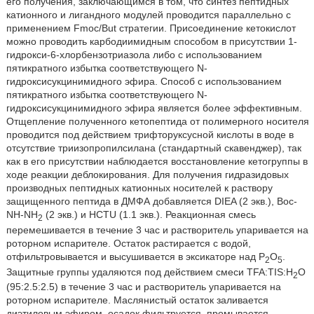
его получения, заключающимся в том, что синтез пептидных
катионного и лигандного модулей проводится параллельно с
применением Fmoc/But стратегии. Присоединение кетокислот
можно проводить карбодиимидным способом в присутствии 1-
гидрокси-6-хлорбензотриазола либо с использованием
пятикратного избытка соответствующего N-
гидроксисукцинимидного эфира. Способ с использованием
пятикратного избытка соответствующего N-
гидроксисукцинимидного эфира является более эффективным.
Отщепление полученного кетопептида от полимерного носителя
проводится под действием трифторуксусной кислоты в воде в
отсутствие триизопропилсилана (стандартный скавенджер), так
как в его присутствии наблюдается восстановление кетогруппы в
ходе реакции деблокирования. Для получения гидразидовых
производных пептидных катионных носителей к раствору
защищенного пептида в ДМФА добавляется DIEA (2 экв.), Boc-
NH-NH
(2 экв.) и HCTU (1.1 экв.). Реакционная смесь
2
перемешивается в течение 3 час и растворитель упаривается на
роторном испарителе. Остаток растирается с водой,
отфильтровывается и высушивается в эксикаторе над Р
O
.
2
5
Защитные группы удаляются под действием смеси TFA:TIS:Н
O
2
(95:2.5:2.5) в течение 3 час и растворитель упаривается на
роторном испарителе. Маслянистый остаток заливается
диэтиловым эфиром, осадок фильтруется, промывается