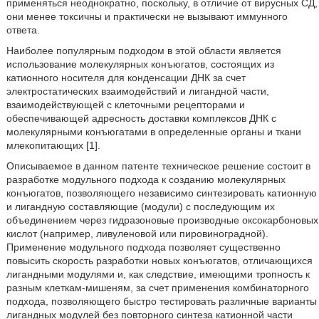
применяться неоднократно, поскольку, в отличие от вирусных СД,
они менее токсичны и практически не вызывают иммунного
ответа.
Наиболее популярным подходом в этой области является
использование молекулярных конъюгатов, состоящих из
катионного носителя для конденсации ДНК за счет
электростатических взаимодействий и лигандной части,
взаимодействующей с клеточными рецепторами и
обеспечивающей адресность доставки комплексов ДНК с
молекулярными конъюгатами в определенные органы и ткани
млекопитающих [1].
Описываемое в данном патенте техническое решение состоит в
разработке модульного подхода к созданию молекулярных
конъюгатов, позволяющего независимо синтезировать катионную
и лигандную составляющие (модули) с последующим их
объединением через гидразоновые производные оксокарбоновых
кислот (например, ливуленовой или пировиноградной).
Применение модульного подхода позволяет существенно
повысить скорость разработки новых конъюгатов, отличающихся
лигандными модулями и, как следствие, имеющими тропность к
разным клеткам-мишеням, за счет применения комбинаторного
подхода, позволяющего быстро тестировать различные варианты
лигандных модулей без повторного синтеза катионной части