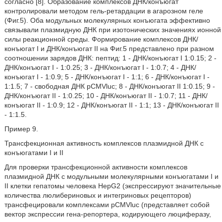
согласно [8]. Образование комплексов ДНК/конъюгат
контролировали методом гель-ретардации в агарозном геле
(Фиг.5). Оба модульных молекулярных конъюгата эффективно
связывали плазмидную ДНК при изотонических значениях ионной
силы реакционной среды. Формирование комплексов ДНК/
конъюгат I и ДНК/конъюгат II на Фиг.5 представлено при разном
соотношении зарядов ДНК: пептид: 1 - ДНК/конъюгат I 1:0.15; 2 -
ДНК/конъюгат I - 1:0.25; 3 - ДНК/конъюгат I - 1:0.7; 4 - ДНК/
конъюгат I - 1:0.9; 5 - ДНК/конъюгат I - 1:1; 6 - ДНК/конъюгат I -
1:1.5; 7 - свободная ДНК pCMVluc; 8 - ДНК/конъюгат II 1:0.15; 9 -
ДНК/конъюгат II - 1:0.25; 10 - ДНК/конъюгат II - 1:0.7; 11 - ДНК/
конъюгат II - 1:0.9; 12 - ДНК/конъюгат II - 1:1; 13 - ДНК/конъюгат II
- 1:1.5.
Пример 9.
Трансфекционная активность комплексов плазмидной ДНК с
конъюгатами I и II
Для проверки трансфекционной активности комплексов
плазмидной ДНК с модульными молекулярными конъюгатами I и
II клетки гепатомы человека HepG2 (экспрессируют значительные
количества люлибериновых и интегриновых рецепторов)
трансфецировали комплексами pCMVluc (представляет собой
вектор экспрессии гена-репортера, кодирующего люциферазу,