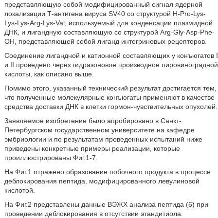
представляющую собой модифицированный сигнал ядерной
локализации Т-антигена вируса SV40 со структурой H-Pro-Lys-
Lys-Lys-Arg-Lys-Val, используемый для конденсации плазмидной
ДНК, и лигандную составляющую со структурой Arg-Gly-Asp-Phe-
OH, представляющей собой лиганд интегриновых рецепторов.
Соединение лигандной и катионной составляющих у конъюгатов I
и II проведено через гидразоновое производное пировиноградной
кислоты, как описано выше.
Помимо этого, указанный технический результат достигается тем,
что полученные молекулярные конъюгаты применяют в качестве
средства доставки ДНК в клетки гормон-чувствительных опухолей.
Заявляемое изобретение было апробировано в Санкт-
Петербургском государственном университете на кафедре
эмбриологии и по результатам проведенных испытаний ниже
приведены конкретные примеры реализации, которые
проиллюстрированы Фиг.1-7.
На Фиг.1 отражено образование побочного продукта в процессе
деблокирования пептида, модифицированного левулиновой
кислотой.
На Фиг.2 представлены данные ВЭЖХ анализа пептида (6) при
проведении деблокирования в отсутствии этандитиола.