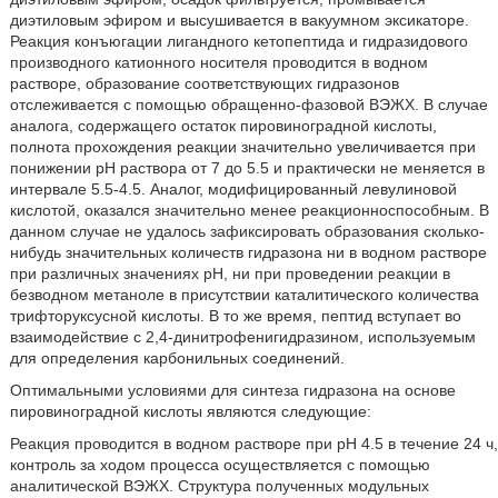
диэтиловым эфиром и высушивается в вакуумном эксикаторе.
Реакция конъюгации лигандного кетопептида и гидразидового
производного катионного носителя проводится в водном
растворе, образование соответствующих гидразонов
отслеживается с помощью обращенно-фазовой ВЭЖХ. В случае
аналога, содержащего остаток пировиноградной кислоты,
полнота прохождения реакции значительно увеличивается при
понижении pH раствора от 7 до 5.5 и практически не меняется в
интервале 5.5-4.5. Аналог, модифицированный левулиновой
кислотой, оказался значительно менее реакционноспособным. В
данном случае не удалось зафиксировать образования сколько-
нибудь значительных количеств гидразона ни в водном растворе
при различных значениях pH, ни при проведении реакции в
безводном метаноле в присутствии каталитического количества
трифторуксусной кислоты. В то же время, пептид вступает во
взаимодействие с 2,4-динитрофенигидразином, используемым
для определения карбонильных соединений.
Оптимальными условиями для синтеза гидразона на основе
пировиноградной кислоты являются следующие:
Реакция проводится в водном растворе при pH 4.5 в течение 24 ч,
контроль за ходом процесса осуществляется с помощью
аналитической ВЭЖХ. Структура полученных модульных