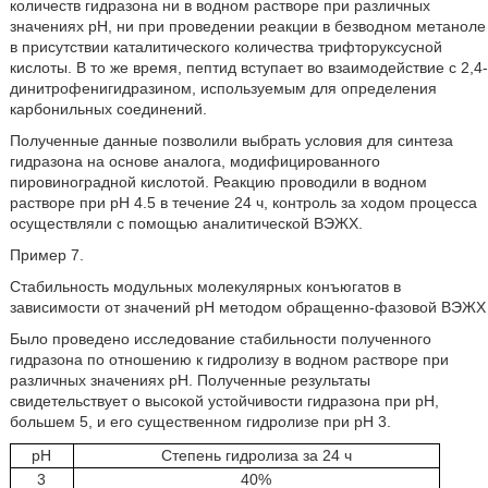
количеств гидразона ни в водном растворе при различных
значениях pH, ни при проведении реакции в безводном метаноле
в присутствии каталитического количества трифторуксусной
кислоты. В то же время, пептид вступает во взаимодействие с 2,4-
динитрофенигидразином, используемым для определения
карбонильных соединений.
Полученные данные позволили выбрать условия для синтеза
гидразона на основе аналога, модифицированного
пировиноградной кислотой. Реакцию проводили в водном
растворе при рН 4.5 в течение 24 ч, контроль за ходом процесса
осуществляли с помощью аналитической ВЭЖХ.
Пример 7.
Стабильность модульных молекулярных конъюгатов в
зависимости от значений pH методом обращенно-фазовой ВЭЖХ
Было проведено исследование стабильности полученного
гидразона по отношению к гидролизу в водном растворе при
различных значениях рН. Полученные результаты
свидетельствует о высокой устойчивости гидразона при рН,
большем 5, и его существенном гидролизе при pH 3.
pH
Степень гидролиза за 24 ч
3
40%