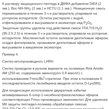
К раствору защищенного пептида в ДМФА добавляли DIEA (2
экв.), Boc-NH-NH
(2 экв.) и HCTU (1.1 экв.). Реакционную смесь
2
перемешивали в течение 3 ч и растворитель упаривали на
роторном испарителе. Остаток растирали с водой,
отфильтровывали и высушивали в эксикаторе над P
O
.
2
5
Защитные группы удаляли под действием смеси TFA:TIS:H
O
2
(95:2.5:2.5) в течение 3 ч и растворитель упаривали на роторном
испарителе. Маслянистый остаток заливали диэтиловым эфиром,
осадок фильтровали, промывали диэтиловым эфиром и
высушивали в вакуумном эксикаторе.
Пример 4.
Синтез кетопроизводного LHRH
Синтез проводили в ручном варианте на полимере Rink Amide-
AM (250 мг, содержание аминогрупп 0.9 ммол/г) с
t
использованием Fmoc/Bu
-стратегии. При этом в положение 6
последовательности люлиберина вводили остаток D-Lys(Mtt).
Для конденсации использовали двукратные избытки
активированных 6-хлор-1-оксибензотриазолиловых эфиров
соответствующих Fmoc-производных аминокислот. Для удаления
Mtt защиты пептидил-полимер обрабатывая смесью
TFA:TIS:CH
Cl
(2:5:93) до исчезновения окраски реакционной