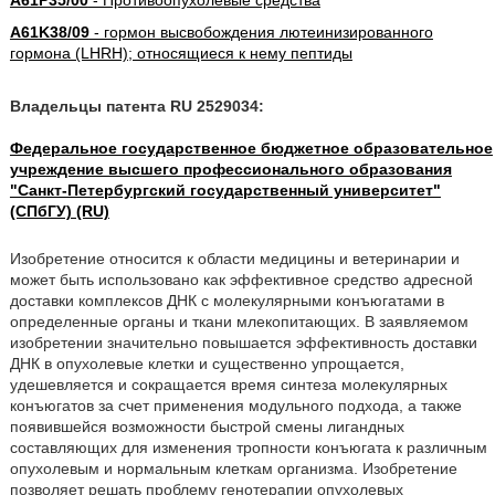
A61P35/00
- Противоопухолевые средства
A61K38/09
- гормон высвобождения лютеинизированного
гормона (LHRH); относящиеся к нему пептиды
Владельцы патента RU 2529034:
Федеральное государственное бюджетное образовательное
учреждение высшего профессионального образования
"Санкт-Петербургский государственный университет"
(СПбГУ) (RU)
Изобретение относится к области медицины и ветеринарии и
может быть использовано как эффективное средство адресной
доставки комплексов ДНК с молекулярными конъюгатами в
определенные органы и ткани млекопитающих. В заявляемом
изобретении значительно повышается эффективность доставки
ДНК в опухолевые клетки и существенно упрощается,
удешевляется и сокращается время синтеза молекулярных
конъюгатов за счет применения модульного подхода, а также
появившейся возможности быстрой смены лигандных
составляющих для изменения тропности конъюгата к различным
опухолевым и нормальным клеткам организма. Изобретение
позволяет решать проблему генотерапии опухолевых