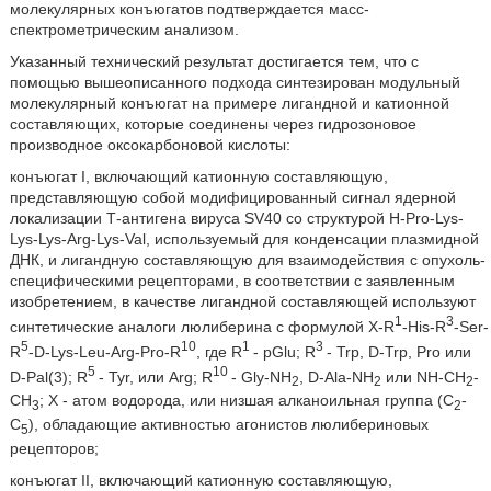
молекулярных конъюгатов подтверждается масс-
спектрометрическим анализом.
Указанный технический результат достигается тем, что с
помощью вышеописанного подхода синтезирован модульный
молекулярный конъюгат на примере лигандной и катионной
составляющих, которые соединены через гидрозоновое
производное оксокарбоновой кислоты:
конъюгат I, включающий катионную составляющую,
представляющую собой модифицированный сигнал ядерной
локализации Т-антигена вируса SV40 со структурой H-Pro-Lys-
Lys-Lys-Arg-Lys-Val, используемый для конденсации плазмидной
ДНК, и лигандную составляющую для взаимодействия с опухоль-
специфическими рецепторами, в соответствии с заявленным
изобретением, в качестве лигандной составляющей используют
1
3
синтетические аналоги люлиберина с формулой X-R
-His-R
-Ser-
5
10
1
3
R
-D-Lys-Leu-Arg-Pro-R
, где R
- pGlu; R
- Trp, D-Trp, Pro или
5
10
D-Pal(3); R
- Tyr, или Arg; R
- Gly-NH
, D-Ala-NH
или NH-CH
-
2
2
2
CH
; Х - атом водорода, или низшая алканоильная группа (C
-
3
2
C
), обладающие активностью агонистов люлибериновых
5
рецепторов;
конъюгат II, включающий катионную составляющую,