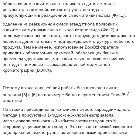
образованием значительного количества дитиокеталя в
результате взаимодействия кетогруппы пептида с
присутствующим в реакционной смеси этандитиолом (Фиг.1).
Удаление из реакционной смеси этандитиола приводит к
значительному повышению выхода кетопептида (Фиг.2) и
полному исчезновению пика, соответствующего дитиокеталю, что
является дополнительным подтверждением структуры побочного
продукта. Тем не менее, использование Boc/Bzl стратегии
приводит к образованию примесей, обладающих близким
временем удерживания, что значительно осложняет очистку
пептида с помощью высокоэффективной жидкостной
хроматографии (ВЭЖХ).
Поэтому в ходе дальнейшей работы был проведен синтез
t
аналогов [5] и [6] на полимере Ванга с применением Fmoc/Bu
стратегии.
На стадии присоединения кетокислот вместо карбодиимидного
метода в присутствии 1-гидрокси-6-хлорбензотриазола
использовали пятикратный избыток соответствующего N-
гидроксисукцинимидного эфира. Это связано с низкой скоростью
ацилирования аминогруппы активированными производными