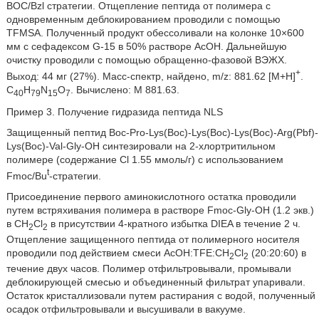
BOC/Bzl стратегии. Отщепление пептида от полимера с
одновременным деблокированием проводили с помощью
TFMSA. Полученный продукт обессоливали на колонке 10×600
мм с сефадексом G-15 в 50% растворе АсОН. Дальнейшую
очистку проводили с помощью обращенно-фазовой ВЭЖХ.
+
Выход: 44 мг (27%). Масс-спектр, найдено, m/z: 881.62 [М+H]
.
C
H
N
O
. Вычислено: М 881.63.
40
79
15
7
Пример 3. Получение гидразида пептида NLS
Защищенный пептид Boc-Pro-Lys(Boc)-Lys(Boc)-Lys(Boc)-Arg(Pbf)-
Lys(Boc)-Val-Gly-OH синтезировали на 2-хлортритильном
полимере (содержание Cl 1.55 ммоль/г) с использованием
t
Fmoc/Bu
-стратегии.
Присоединение первого аминокислотного остатка проводили
путем встряхивания полимера в растворе Fmoc-Gly-OH (1.2 экв.)
в CH
Cl
в присутствии 4-кратного избытка DIEA в течение 2 ч.
2
2
Отщепление защищенного пептида от полимерного носителя
проводили под действием смеси АсОН:TFE:CH
Cl
(20:20:60) в
2
2
течение двух часов. Полимер отфильтровывали, промывали
деблокирующей смесью и объединенный фильтрат упаривали.
Остаток кристаллизовали путем растирания с водой, полученный
осадок отфильтровывали и высушивали в вакууме.