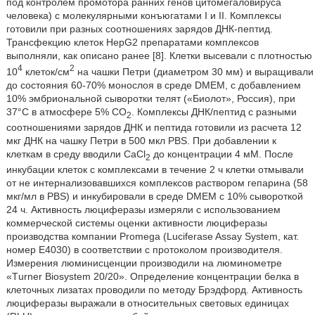
под контролем промотора ранних генов цитомегаловируса
человека) с молекулярными конъюгатами I и II. Комплексы
готовили при разных соотношениях зарядов ДНК-пептид.
Трансфекцию клеток HepG2 препаратами комплексов
выполняли, как описано ранее [8]. Клетки высевали с плотностью
4
2
10
клеток/см
на чашки Петри (диаметром 30 мм) и выращивали
до состояния 60-70% монослоя в среде DMEM, с добавлением
10% эмбриональной сыворотки телят («Биолот», Россия), при
37°C в атмосфере 5% CO
. Комплексы ДНК/пептид с разными
2
соотношениями зарядов ДНК и пептида готовили из расчета 12
мкг ДНК на чашку Петри в 500 мкл PBS. При добавлении к
клеткам в среду вводили CaCl
до концентрации 4 мМ. После
2
инкубации клеток с комплексами в течение 2 ч клетки отмывали
от не интернализовавшихся комплексов раствором гепарина (58
мкг/мл в PBS) и инкубировали в среде DMEM с 10% сывороткой
24 ч. Активность люциферазы измеряли с использованием
коммерческой системы оценки активности люциферазы
производства компании Promega (Luciferase Assay System, кат.
номер Е4030) в соответствии с протоколом производителя.
Измерения люминисценции производили на люминометре
«Тurnеr Biosystem 20/20». Определение концентрации белка в
клеточных лизатах проводили по методу Брэдфорд. Активность
люциферазы выражали в относительных световых единицах