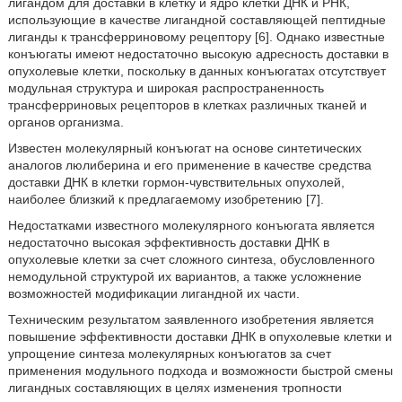
лигандом для доставки в клетку и ядро клетки ДНК и РНК,
использующие в качестве лигандной составляющей пептидные
лиганды к трансферриновому рецептору [6]. Однако известные
конъюгаты имеют недостаточно высокую адресность доставки в
опухолевые клетки, поскольку в данных конъюгатах отсутствует
модульная структура и широкая распространенность
трансферриновых рецепторов в клетках различных тканей и
органов организма.
Известен молекулярный конъюгат на основе синтетических
аналогов люлиберина и его применение в качестве средства
доставки ДНК в клетки гормон-чувствительных опухолей,
наиболее близкий к предлагаемому изобретению [7].
Недостатками известного молекулярного конъюгата является
недостаточно высокая эффективность доставки ДНК в
опухолевые клетки за счет сложного синтеза, обусловленного
немодульной структурой их вариантов, а также усложнение
возможностей модификации лигандной их части.
Техническим результатом заявленного изобретения является
повышение эффективности доставки ДНК в опухолевые клетки и
упрощение синтеза молекулярных конъюгатов за счет
применения модульного подхода и возможности быстрой смены
лигандных составляющих в целях изменения тропности