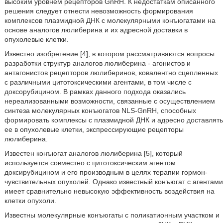
высоким уровнем рецепторов GnRH. К недостаткам описанного
решения следует отнести невозможность формирования
комплексов плазмидной ДНК с молекулярными конъюгатами на
основе аналогов люлиберина и их адресной доставки в
опухолевые клетки.
Известно изобретение [4], в котором рассматриваются вопросы
разработки структур аналогов люлиберина - агонистов и
антагонистов рецепторов люлиберинов, ковалентно сцепленных
с различными цитотоксическими агентами, в том числе с
доксорубицином. В рамках данного подхода оказались
нереализованными возможности, связанные с осуществлением
синтеза молекулярных конъюгатов NLS-GnRH, способных
формировать комплексы с плазмидной ДНК и адресно доставлять
ее в опухолевые клетки, экспрессирующие рецепторы
люлиберина.
Известен конъюгат аналогов люлиберина [5], который
используется совместно с цитотоксическим агентом
доксирубицином и его производным в целях терапии гормон-
чувствительных опухолей. Однако известный конъюгат с агентами
имеет сравнительно невысокую эффективность воздействия на
клетки опухоли.
Известны молекулярные конъюгаты с поликатионным участком и