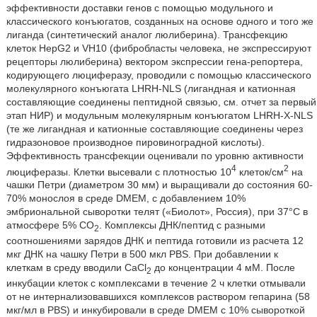
эффективности доставки генов с помощью модульного и
классического конъюгатов, созданных на основе одного и того же
лиганда (синтетический аналог люлиберина). Трансфекцию
клеток HepG2 и VH10 (фибробласты человека, не экспрессируют
рецепторы люлиберина) вектором экспрессии гена-репортера,
кодирующего люциферазу, проводили с помощью классического
молекулярного конъюгата LHRH-NLS (лигандная и катионная
составляющие соединены пептидной связью, см. отчет за первый
этап НИР) и модульным молекулярным конъюгатом LHRH-X-NLS
(те же лигандная и катионные составляющие соединены через
гидразоновое производное пировиноградной кислоты).
Эффективность трансфекции оценивали по уровню активности
4
2
люциферазы. Клетки высевали с плотностью 10
клеток/см
на
чашки Петри (диаметром 30 мм) и выращивали до состояния 60-
70% монослоя в среде DMEM, с добавлением 10%
эмбриональной сыворотки телят («Биолот», Россия), при 37°C в
атмосфере 5% CO
. Комплексы ДНК/пептид с разными
2
соотношениями зарядов ДНК и пептида готовили из расчета 12
мкг ДНК на чашку Петри в 500 мкл PBS. При добавлении к
клеткам в среду вводили CaCl
до концентрации 4 мМ. После
2
инкубации клеток с комплексами в течение 2 ч клетки отмывали
от не интернализовавшихся комплексов раствором гепарина (58
мкг/мл в PBS) и инкубировали в среде DMEM с 10% сывороткой