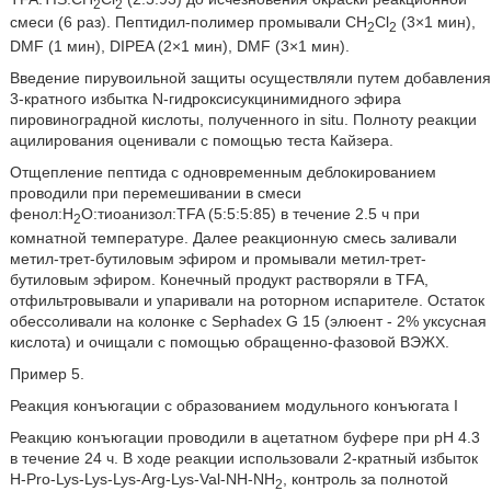
2
2
смеси (6 раз). Пептидил-полимер промывали CH
Cl
(3×1 мин),
2
2
DMF (1 мин), DIPEA (2×1 мин), DMF (3×1 мин).
Введение пирувоильной защиты осуществляли путем добавления
3-кратного избытка N-гидроксисукцинимидного эфира
пировиноградной кислоты, полученного in situ. Полноту реакции
ацилирования оценивали с помощью теста Кайзера.
Отщепление пептида с одновременным деблокированием
проводили при перемешивании в смеси
фенол:H
O:тиоанизол:TFA (5:5:5:85) в течение 2.5 ч при
2
комнатной температуре. Далее реакционную смесь заливали
метил-трет-бутиловым эфиром и промывали метил-трет-
бутиловым эфиром. Конечный продукт растворяли в TFA,
отфильтровывали и упаривали на роторном испарителе. Остаток
обессоливали на колонке с Sephadex G 15 (элюент - 2% уксусная
кислота) и очищали с помощью обращенно-фазовой ВЭЖХ.
Пример 5.
Реакция конъюгации с образованием модульного конъюгата I
Реакцию конъюгации проводили в ацетатном буфере при pH 4.3
в течение 24 ч. В ходе реакции использовали 2-кратный избыток
H-Pro-Lys-Lys-Lys-Arg-Lys-Val-NH-NH
, контроль за полнотой
2