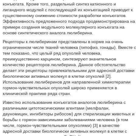
конъюгата. Кроме того, раздельный синтез катионного и
лигандного модулей с последующей их конъюгацией приводит к
существенному снижению стоимости разработки конъюгатов.
Эффективность предложенного подхода продемонстрирована на
примере создания модульного молекулярного конъюгата на
основе синтетического аналога люлиберина.
Рецепторы к люлиберинам представлены в норме на очень
ограниченном числе тканей человека (гипофиз, гонады). Вместе с
тем показано, что целый ряд опухолей человека,
преимущественно карцином, синтезируют значительное
количество рецепторов люлиберина. Данное обстоятельство
делает эти рецепторы привлекательными для адресной доставки
биологически активных молекул в клетки опухолей [2].
Использование люлиберинов для направленной химиотерапии
гормон-чувствительных опухолей широко применяется в
клинической практике ряда стран.
Известно использование конъюгатов аналогов люлиберина с
различными цитотоксическими агентами (мелфалан,
дауномицин, ингибиторы рибосом) для стерилизации животных и
борьбы с гормон-зависимыми заболеваниями человека (в том
числе, гормон-чувствительными опухолями) [3] в качестве
адресной доставки биологически активных молекул в клетки с