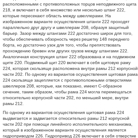
расположенными с противоположных торцов неподвижного щита
218, и включает в себя множество или несколько штанг 222,
которые пересекают область между швеллерами. На
изображенном варианте осуществления штанги 222 проходят
параллельно друг другу и швеллерам 208, образуя защитный
барьер. Зазор между штангами 222 достаточно широк для того,
чтобы обеспечивать обзорность через решетку 148 переднего
борта, но достаточно узок для того, чтобы препятствовать
прохождению бревен или других грузов между штангами 222.
Аналогичная конструкция штанг 222 образована и на подвижном
щите 220. Подвижный щит 220 включает в себя щитовую раму
224, которая скользяще расположена внутри рамы 212 корпусной
части 202. По одному из вариантов осуществления щитовая рама
224 скользяще зацепляется с противоположными отверстиями
швеллеров 208, которые, как показано, имеют C-образное
сечение, таким образом, чтобы рама 224 могла перемещаться
относительно корпусной части 202, по меньшей мере, внутри
рамы 212.
По одному из вариантов осуществления щитовая рама 224
выдвигается и задвигается относительно рамы 212 корпусной
части 202 при помощи линейного исполнительного механизма,
который в изображенном варианте осуществления является
гидроприводом 226. Гидропривод 226 включает в себя отверстие