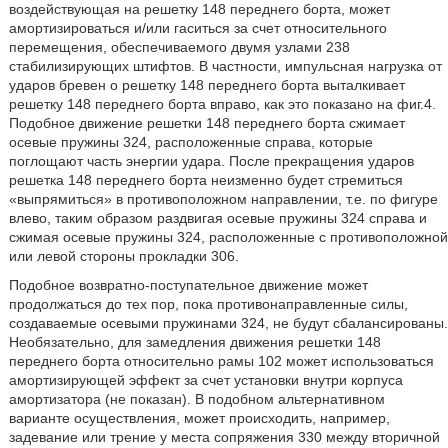
воздействующая на решетку 148 переднего борта, может
амортизироваться и/или гаситься за счет относительного
перемещения, обеспечиваемого двумя узлами 238
стабилизирующих штифтов. В частности, импульсная нагрузка от
ударов бревен о решетку 148 переднего борта выталкивает
решетку 148 переднего борта вправо, как это показано на фиг.4.
Подобное движение решетки 148 переднего борта сжимает
осевые пружины 324, расположенные справа, которые
поглощают часть энергии удара. После прекращения ударов
решетка 148 переднего борта неизменно будет стремиться
«выпрямиться» в противоположном направлении, т.е. по фигуре
влево, таким образом раздвигая осевые пружины 324 справа и
сжимая осевые пружины 324, расположенные с противоположной
или левой стороны прокладки 306.
Подобное возвратно-поступательное движение может
продолжаться до тех пор, пока противонаправленные силы,
создаваемые осевыми пружинами 324, не будут сбалансированы.
Необязательно, для замедления движения решетки 148
переднего борта относительно рамы 102 может использоваться
амортизирующей эффект за счет установки внутри корпуса
амортизатора (не показан). В подобном альтернативном
варианте осуществления, может происходить, например,
задевание или трение у места сопряжения 330 между вторичной