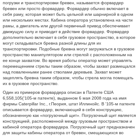
погрузки и транспортировки бревен, называется форвардер
бревен или просто форвардер. Форвардер обычно включает в
себя раму, которая может быть цельной или шарнирной в одном
или нескольких местах. Кабина оператора установлена на части
рамы, а двигатель или другой первичный привод обеспечивает
движущую силу и приводит в действие форвардер. Форвардер
дополнительно включает в себя грузовое пространство, в которое
могут складываться бревна разной длины для их
транспортировки. Подобные бревна могут загружаться в грузовое
пространство манипулятором или стрелой с расположенным на
ее конце захватом. Во время работы оператор может управлять
перемещением стрелы таким образом, чтобы захват размещался
над поваленными ранее стволами деревьев. Захват может
зацеплять бревна таким образом, чтобы стрела могла помещать
их в грузовое пространство.
Один из примеров форвардера описан в Патенте США
6,558,105('105-м патенте), выданном 6 мая 2008 года на имя
фирмы Caterpillar Inc., г.Пеория, штат Иллинойс. В '105-м патенте
описывается форвардер, включающий в себя конструкцию,
обозначенную как «погрузочный щит». Погрузочный щит является
конструкцией, расположенной между грузовым пространством и
кабиной оператора форвардера. Погрузочный щит предназначен
для защиты кабины оператора от бревен, смещающихся во