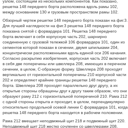
узлом, состоящим из нескольких компонентов. Как показано,
решетка 148 переднего борта расположена вдоль рамы 102,
между основанием 130 и грузовым пространством рамы 102.
Обзорный чертеж решетки 148 переднего борта показан на фиг.3.
Для лучшей наглядности на фиг.3 решетка 148 переднего борта
показана снятой с форвардера 101. Решетка 148 переднего
борта включает в себя корпусную часть 202, шарнирно
соединенную с грузовой тележкой 106 форвардера 101, один из
сегментов которой показан в сечении, двумя шпильками 204,
концентрически расположенными вдоль единой оси 206 качания.
Согласно раскрытию изобретения, корпусная часть 202 включает
в себя две поперечины или швеллера 208, имеющих в перечном
сечении, в целом, С-образную форму. Швеллера 208 проходят
вертикально от горизонтальной поперечины 210 корпусной части
202 и определяют крайние границы решетки 148 переднего
борта. Швеллера 208 проходят параллельно друг другу, а их
открытые стороны обращены друг к другу таким образом, что они
образуют раму 212 с горизонтальной поперечиной 210. Рама 212
с одной стороны открыта и проходит, в целом, перпендикулярно
относительно продольной осевой линии С форвардера 101, когда
решетка 148 переднего борта находится в рабочем положении.
Рама 212 вмещает неподвижный щит 218 и подвижный щит 220.
Неподвижный щит 218 жестко сочленен со швеллерами 208,