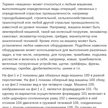
Термин «машина» может относиться к любым машинам,
выполняющим определенные виды операций, связанных с
определенной отраслью промышленности, например
горнодобывающей, строительной, сельскохозяйственной,
транспортной или любой другой отраслью промышленности,
известной из уровня техники. Например, машина может быть
землеройной машиной, такой как колесный погрузчик, экскаватор,
самосвал, экскаватор-погрузчик, грейдер, манипулятор или
аналогичной техникой. Кроме этого на машину может быть
установлено любое навесное оборудование. Подобное навесное
оборудование может использоваться для выполнения различных
задач, в том числе, например, для погрузки, трамбовки, подъема,
расчистки и включать в себя, например, ковши, трамбователи,
вилочные погрузочные устройства, щетки, грейферы, фрезы,
ножницы, скребки, дробилки/молоты, шнеки и т.п.
На фиг.1 и 2 показаны два обзорных вида машины 100 в разной
перспективе. На фиг.1 показан обзорный вид машины 100 сбоку,
а на фиг.2 показан вид в три четверти сзади. Машина 100,
изображенная на фиг.1 и 2, является форвардером 101. По
одному из вариантов осуществления форвардер 101 включает в
себя шарнирно-сочлененную раму 102 с имеющейся в ней
отсеком 104 двигателя и грузовой тележкой 106, соединенных
друг с другом шарнирным соединением 108. По одному из