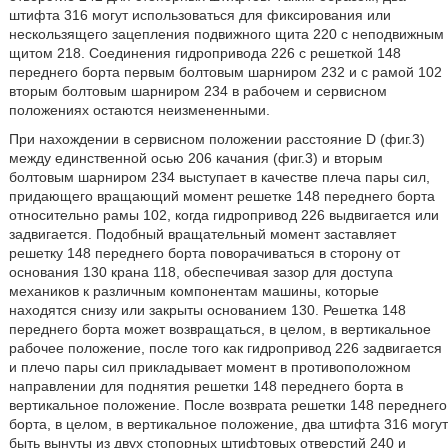
штифта 316 могут использоваться для фиксирования или
нескользящего зацепления подвижного щита 220 с неподвижным
щитом 218. Соединения гидропривода 226 с решеткой 148
переднего борта первым болтовым шарниром 232 и с рамой 102
вторым болтовым шарниром 234 в рабочем и сервисном
положениях остаются неизмененными.
При нахождении в сервисном положении расстояние D (фиг.3)
между единственной осью 206 качания (фиг.3) и вторым
болтовым шарниром 234 выступает в качестве плеча пары сил,
придающего вращающий момент решетке 148 переднего борта
относительно рамы 102, когда гидропривод 226 выдвигается или
задвигается. Подобный вращательный момент заставляет
решетку 148 переднего борта поворачиваться в сторону от
основания 130 крана 118, обеспечивая зазор для доступа
механиков к различным компонентам машины, которые
находятся снизу или закрыты основанием 130. Решетка 148
переднего борта может возвращаться, в целом, в вертикальное
рабочее положение, после того как гидропривод 226 задвигается
и плечо пары сил прикладывает момент в противоположном
направлении для поднятия решетки 148 переднего борта в
вертикальное положение. После возврата решетки 148 переднего
борта, в целом, в вертикальное положение, два штифта 316 могут
быть вынуты из двух стопорных штифтовых отверстий 240 и