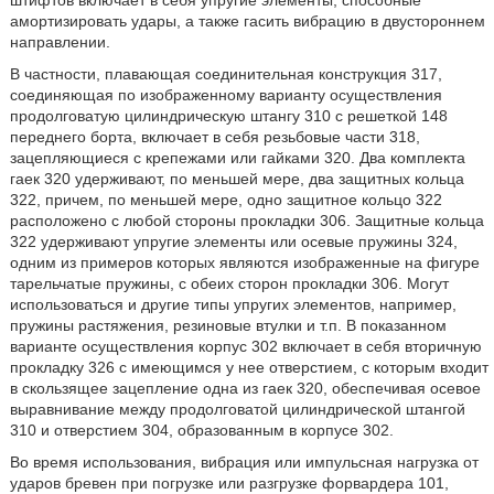
штифтов включает в себя упругие элементы, способные
амортизировать удары, а также гасить вибрацию в двустороннем
направлении.
В частности, плавающая соединительная конструкция 317,
соединяющая по изображенному варианту осуществления
продолговатую цилиндрическую штангу 310 с решеткой 148
переднего борта, включает в себя резьбовые части 318,
зацепляющиеся с крепежами или гайками 320. Два комплекта
гаек 320 удерживают, по меньшей мере, два защитных кольца
322, причем, по меньшей мере, одно защитное кольцо 322
расположено с любой стороны прокладки 306. Защитные кольца
322 удерживают упругие элементы или осевые пружины 324,
одним из примеров которых являются изображенные на фигуре
тарельчатые пружины, с обеих сторон прокладки 306. Могут
использоваться и другие типы упругих элементов, например,
пружины растяжения, резиновые втулки и т.п. В показанном
варианте осуществления корпус 302 включает в себя вторичную
прокладку 326 с имеющимся у нее отверстием, с которым входит
в скользящее зацепление одна из гаек 320, обеспечивая осевое
выравнивание между продолговатой цилиндрической штангой
310 и отверстием 304, образованным в корпусе 302.
Во время использования, вибрация или импульсная нагрузка от
ударов бревен при погрузке или разгрузке форвардера 101,