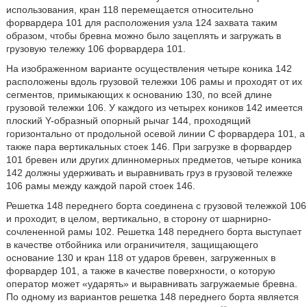
использования, кран 118 перемещается относительно
форвардера 101 для расположения узла 124 захвата таким
образом, чтобы бревна можно было зацеплять и загружать в
грузовую тележку 106 форвардера 101.
На изображенном варианте осуществления четыре коника 142
расположены вдоль грузовой тележки 106 рамы и проходят от их
сегментов, примыкающих к основанию 130, по всей длине
грузовой тележки 106. У каждого из четырех коников 142 имеется
плоский Y-образный опорный рычаг 144, проходящий
горизонтально от продольной осевой линии С форвардера 101, а
также пара вертикальных стоек 146. При загрузке в форвардер
101 бревен или других длинномерных предметов, четыре коника
142 должны удерживать и выравнивать груз в грузовой тележке
106 рамы между каждой парой стоек 146.
Решетка 148 переднего борта соединена с грузовой тележкой 106
и проходит, в целом, вертикально, в сторону от шарнирно-
сочлененной рамы 102. Решетка 148 переднего борта выступает
в качестве отбойника или ограничителя, защищающего
основание 130 и кран 118 от ударов бревен, загруженных в
форвардер 101, а также в качестве поверхности, о которую
оператор может «ударять» и выравнивать загружаемые бревна.
По одному из вариантов решетка 148 переднего борта является