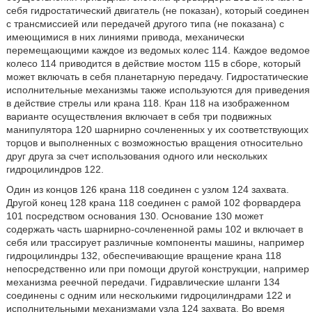
себя гидростатический двигатель (не показан), который соединен
с трансмиссией или передачей другого типа (не показана) с
имеющимися в них линиями привода, механически
перемещающими каждое из ведомых колес 114. Каждое ведомое
колесо 114 приводится в действие мостом 115 в сборе, который
может включать в себя планетарную передачу. Гидростатические
исполнительные механизмы также используются для приведения
в действие стрелы или крана 118. Кран 118 на изображенном
варианте осуществления включает в себя три подвижных
манипулятора 120 шарнирно сочлененных у их соответствующих
торцов и выполненных с возможностью вращения относительно
друг друга за счет использования одного или нескольких
гидроцилиндров 122.
Один из концов 126 крана 118 соединен с узлом 124 захвата.
Другой конец 128 крана 118 соединен с рамой 102 форвардера
101 посредством основания 130. Основание 130 может
содержать часть шарнирно-сочлененной рамы 102 и включает в
себя или трассирует различные компоненты машины, например
гидроцилиндры 132, обеспечивающие вращение крана 118
непосредственно или при помощи другой конструкции, например
механизма реечной передачи. Гидравлические шланги 134
соединены с одним или несколькими гидроцилиндрами 122 и
исполнительными механизмами узла 124 захвата. Во время