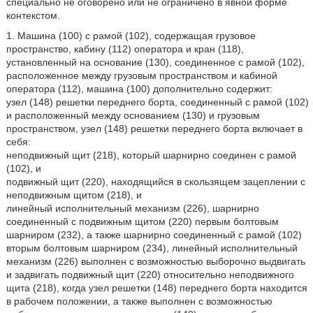
специально не оговорено или не ограничено в явной форме
контекстом.
1. Машина (100) с рамой (102), содержащая грузовое
пространство, кабину (112) оператора и кран (118),
установленный на основание (130), соединенное с рамой (102),
расположенное между грузовым пространством и кабиной
оператора (112), машина (100) дополнительно содержит:
узел (148) решетки переднего борта, соединенный с рамой (102)
и расположенный между основанием (130) и грузовым
пространством, узел (148) решетки переднего борта включает в
себя:
неподвижный щит (218), который шарнирно соединен с рамой
(102), и
подвижный щит (220), находящийся в скользящем зацеплении с
неподвижным щитом (218), и
линейный исполнительный механизм (226), шарнирно
соединенный с подвижным щитом (220) первым болтовым
шарниром (232), а также шарнирно соединенный с рамой (102)
вторым болтовым шарниром (234), линейный исполнительный
механизм (226) выполнен с возможностью выборочно выдвигать
и задвигать подвижный щит (220) относительно неподвижного
щита (218), когда узел решетки (148) переднего борта находится
в рабочем положении, а также выполнен с возможностью