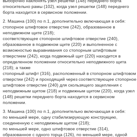
выборочно наклонять узел решетки (148) переднего борта
относительно рамы (102), когда узел решетки (148) переднего
борта находится в сервисном положении.
2. Машина (100) по п.1, дополнительно включающая в себя:
стопорное штифтовое отверстие (242), образованное в
неподвижном щите (218);
соответствующее стопорное штифтовое отверстие (240),
образованное в подвижном щите (220) и выполненное с
возможностью выравнивания со стопорным штифтовым
отверстием (242), когда подвижный щит (220) находится в
определенном положении относительно неподвижного щита
(218); а также
стопорный штифт (316), расположенный в стопорном штифтовом
отверстии (242) и проходящий через соответствующее стопорное
штифтовое отверстие (240) для скользящего зацепления с
неподвижным щитом (218) и подвижным щитом (220), когда узел
(148) решетки переднего борта находится в сервисном
положении.
3. Машина (100) по п.1, дополнительно включающая в себя:
по меньшей мере, одну стабилизирующую конструкцию,
соединенную с неподвижным щитом (218);
по меньшей мере, одно штифтовое отверстие (314),
образованное с одного торца (126), по меньшей мере, одной