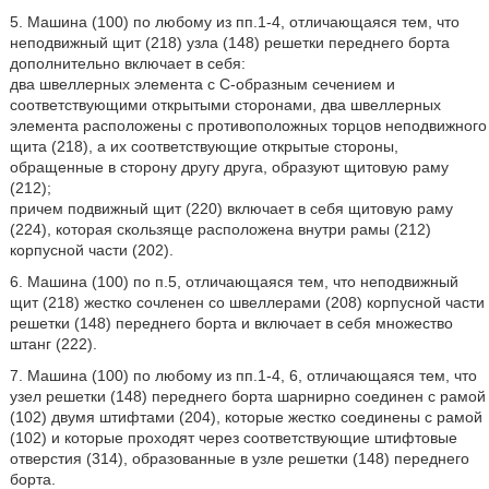
5. Машина (100) по любому из пп.1-4, отличающаяся тем, что
неподвижный щит (218) узла (148) решетки переднего борта
дополнительно включает в себя:
два швеллерных элемента с C-образным сечением и
соответствующими открытыми сторонами, два швеллерных
элемента расположены с противоположных торцов неподвижного
щита (218), а их соответствующие открытые стороны,
обращенные в сторону другу друга, образуют щитовую раму
(212);
причем подвижный щит (220) включает в себя щитовую раму
(224), которая скользяще расположена внутри рамы (212)
корпусной части (202).
6. Машина (100) по п.5, отличающаяся тем, что неподвижный
щит (218) жестко сочленен со швеллерами (208) корпусной части
решетки (148) переднего борта и включает в себя множество
штанг (222).
7. Машина (100) по любому из пп.1-4, 6, отличающаяся тем, что
узел решетки (148) переднего борта шарнирно соединен с рамой
(102) двумя штифтами (204), которые жестко соединены с рамой
(102) и которые проходят через соответствующие штифтовые
отверстия (314), образованные в узле решетки (148) переднего
борта.