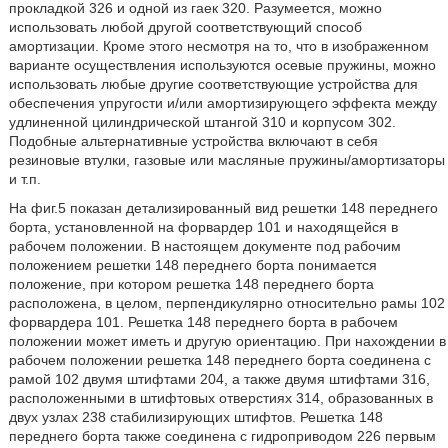
прокладкой 326 и одной из гаек 320. Разумеется, можно
использовать любой другой соответствующий способ
амортизации. Кроме этого несмотря на то, что в изображенном
варианте осуществления используются осевые пружины, можно
использовать любые другие соответствующие устройства для
обеспечения упругости и/или амортизирующего эффекта между
удлиненной цилиндрической штангой 310 и корпусом 302.
Подобные альтернативные устройства включают в себя
резиновые втулки, газовые или масляные пружины/амортизаторы
и т.п.
На фиг.5 показан детализированный вид решетки 148 переднего
борта, установленной на форвардер 101 и находящейся в
рабочем положении. В настоящем документе под рабочим
положением решетки 148 переднего борта понимается
положение, при котором решетка 148 переднего борта
расположена, в целом, перпендикулярно относительно рамы 102
форвардера 101. Решетка 148 переднего борта в рабочем
положении может иметь и другую ориентацию. При нахождении в
рабочем положении решетка 148 переднего борта соединена с
рамой 102 двумя штифтами 204, а также двумя штифтами 316,
расположенными в штифтовых отверстиях 314, образованных в
двух узлах 238 стабилизирующих штифтов. Решетка 148
переднего борта также соединена с гидроприводом 226 первым