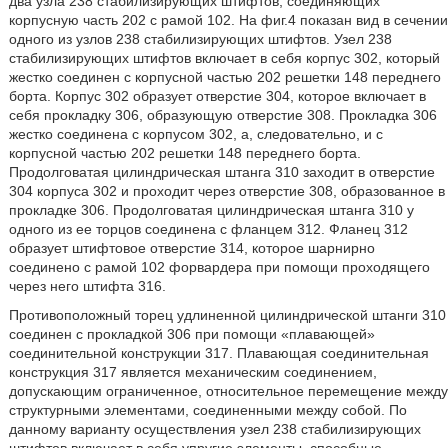
два узла 238 стабилизирующих штифтов, соединяющих
корпусную часть 202 с рамой 102. На фиг.4 показан вид в сечении
одного из узлов 238 стабилизирующих штифтов. Узел 238
стабилизирующих штифтов включает в себя корпус 302, который
жестко соединен с корпусной частью 202 решетки 148 переднего
борта. Корпус 302 образует отверстие 304, которое включает в
себя прокладку 306, образующую отверстие 308. Прокладка 306
жестко соединена с корпусом 302, а, следовательно, и с
корпусной частью 202 решетки 148 переднего борта.
Продолговатая цилиндрическая штанга 310 заходит в отверстие
304 корпуса 302 и проходит через отверстие 308, образованное в
прокладке 306. Продолговатая цилиндрическая штанга 310 у
одного из ее торцов соединена с фланцем 312. Фланец 312
образует штифтовое отверстие 314, которое шарнирно
соединено с рамой 102 форвардера при помощи проходящего
через него штифта 316.
Противоположный торец удлиненной цилиндрической штанги 310
соединен с прокладкой 306 при помощи «плавающей»
соединительной конструкции 317. Плавающая соединительная
конструкция 317 является механическим соединением,
допускающим ограниченное, относительное перемещение между
структурными элементами, соединенными между собой. По
данному варианту осуществления узел 238 стабилизирующих