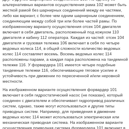
альтернативных вариантов осуществления рама 102 может быть
жесткой рамой без шарнирных соединений между ее частями,
либо как вариант, с более чем одним шарнирным соединением,
соединяющим между собой три или более частей рамы. По
изображенному варианту осуществления отсек 104 двигателя
включает в себя двигатель, расположенный под кожухом 110
двигателя и кабину 112 оператора. Каждая из частей: отсек 104
двигателя и грузовая тележка 106 включает в себя по четыре
ведомых колеса 114, в общей сложности количество ведомых
колес 114 составляет восемь. Восемь ведомых колес 114
расположены парами, а каждая пара расположена на тандемной
тележке 116. У форвардера 101 имеется четыре подобные
тандемные тележки 116, обеспечивающие тяговое усилие и
устойчивость при движении по пересеченной и/или неровной
местности.
На изображенном варианте осуществления форвардер 101
включает в себя гидростатический насос (не показан), который
соединен с двигателем и обеспечивает гидропривод различных
систем, однако, также могут использоваться и другие типы
приводных систем. Например, для приведения в движение
ведомых колес 114 может использоваться электрическая или
механическая приводная система. На изображенном варианте
осуществления приводная система форвардера 101 включает в