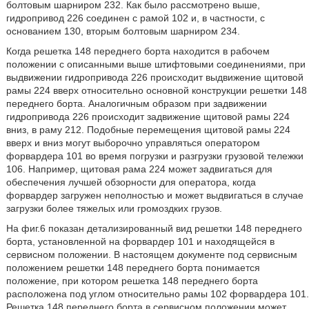
болтовым шарниром 232. Как было рассмотрено выше,
гидропривод 226 соединен с рамой 102 и, в частности, с
основанием 130, вторым болтовым шарниром 234.
Когда решетка 148 переднего борта находится в рабочем
положении с описанными выше штифтовыми соединениями, при
выдвижении гидропривода 226 происходит выдвижение щитовой
рамы 224 вверх относительно основной конструкции решетки 148
переднего борта. Аналогичным образом при задвижении
гидропривода 226 происходит задвижение щитовой рамы 224
вниз, в раму 212. Подобные перемещения щитовой рамы 224
вверх и вниз могут выборочно управляться оператором
форвардера 101 во время погрузки и разгрузки грузовой тележки
106. Например, щитовая рама 224 может задвигаться для
обеспечения лучшей обзорности для оператора, когда
форвардер загружен неполностью и может выдвигаться в случае
загрузки более тяжелых или громоздких грузов.
На фиг.6 показан детализированный вид решетки 148 переднего
борта, установленной на форвардер 101 и находящейся в
сервисном положении. В настоящем документе под сервисным
положением решетки 148 переднего борта понимается
положение, при котором решетка 148 переднего борта
расположена под углом относительно рамы 102 форвардера 101.
Решетка 148 переднего борта в сервисном положении может