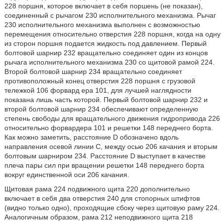
228 поршня, которое включает в себя поршень (не показан),
соединенный с рычагом 230 исполнительного механизма. Рычаг
230 исполнительного механизма выполнен с возможностью
перемещения относительно отверстия 228 поршня, когда на одну
из сторон поршня подается жидкость под давлением. Первый
болтовой шарнир 232 вращательно соединяет один из концов
рычага исполнительного механизма 230 со щитовой рамой 224.
Второй болтовой шарнир 234 вращательно соединяет
противоположный конец отверстия 228 поршня с грузовой
тележкой 106 форвард ера 101, для лучшей наглядности
показана лишь часть которой. Первый болтовой шарнир 232 и
второй болтовой шарнир 234 обеспечивают определенную
степень свободы для вращательного движения гидропривода 226
относительно форвардера 101 и решетки 148 переднего борта.
Как можно заметить, расстояние D обозначено вдоль
направления осевой линии C, между осью 206 качания и вторым
болтовым шарниром 234. Расстояние D выступает в качестве
плеча пары сил при вращении решетки 148 переднего борта
вокруг единственной оси 206 качания.
Щитовая рама 224 подвижного щита 220 дополнительно
включает в себя два отверстия 240 для стопорных штифтов
(видно только одно), проходящие сбоку через щитовую раму 224.
Аналогичным образом, рама 212 неподвижного щита 218