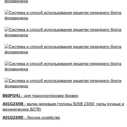
B60P3/41
- для транспортировки бревен
A01G23/08
- валка деревьев (топоры B26B 23/00; пилы ручные и
механические B27B)
A01G23/00
- Лесное хозяйство