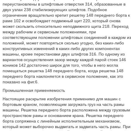
переустановлены в штифтовые отверстия 314, образованные в
двух узлах 238 стабилизирующих штифтов. Подобное
ограничение вращательно крепит решетку 148 переднего борта к
раме 102 и освобождает подвижный щит 220, который снова
может скользить относительно неподвижного щита 218. Переход
между рабочим и сервисным положениями, при
соответствующем положении штифтовых соединений в каждом из
положений, может повторяться сколько угодно, без каких-либо
конструктивных изменений в каких-либо других компонентах
машины, кроме перестановки двух штифтов 316. По одному из
вариантов осуществления зазор между каждой парой стоек 146
коников 142 достаточно широк для того, чтобы в него могла
помещаться решетка 148 переднего борта, когда решетка 148
переднего борта наклоняется в сервисное положение, как это
показано на фиг.6.
Промышленная применяемость
Настоящее раскрытие изобретения применимо для машин с
бортовым краном, позволяющим загружать груз на часть рамы
машины. Решетка переднего борта расположена между грузовым
пространством рамы и основанием крана. Решетка переднего
борта сопряжена с линейным исполнительным механизмом,
который может выборочно выдвигать и задвигать часть рамы. При