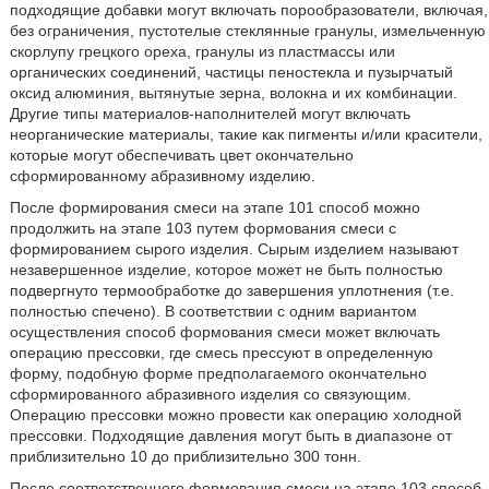
подходящие добавки могут включать порообразователи, включая,
без ограничения, пустотелые стеклянные гранулы, измельченную
скорлупу грецкого ореха, гранулы из пластмассы или
органических соединений, частицы пеностекла и пузырчатый
оксид алюминия, вытянутые зерна, волокна и их комбинации.
Другие типы материалов-наполнителей могут включать
неорганические материалы, такие как пигменты и/или красители,
которые могут обеспечивать цвет окончательно
сформированному абразивному изделию.
После формирования смеси на этапе 101 способ можно
продолжить на этапе 103 путем формования смеси с
формированием сырого изделия. Сырым изделием называют
незавершенное изделие, которое может не быть полностью
подвергнуто термообработке до завершения уплотнения (т.е.
полностью спечено). В соответствии с одним вариантом
осуществления способ формования смеси может включать
операцию прессовки, где смесь прессуют в определенную
форму, подобную форме предполагаемого окончательно
сформированного абразивного изделия со связующим.
Операцию прессовки можно провести как операцию холодной
прессовки. Подходящие давления могут быть в диапазоне от
приблизительно 10 до приблизительно 300 тонн.
После соответственного формования смеси на этапе 103 способ