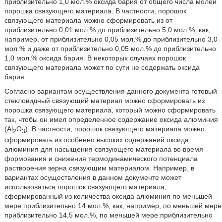
приблизительно 1,0 мол.% оксида бария от общего числа молей
порошка связующего материала. В частности, порошок
связующего материала можно сформировать из от
приблизительно 0,01 мол.% до приблизительно 5,0 мол.%, как,
например, от приблизительно 0,05 мол.% до приблизительно 3,0
мол.% и даже от приблизительно 0,05 мол.% до приблизительно
1,0 мол.% оксида бария. В некоторых случаях порошок
связующего материала может по сути не содержать оксида
бария.
Согласно вариантам осуществления данного документа готовый
стекловидный связующий материал можно сформировать из
порошка связующего материала, который можно сформировать
так, чтобы он имел определенное содержание оксида алюминия
(Аl
O
). В частности, порошок связующего материала можно
2
3
сформировать из особенно высоких содержаний оксида
алюминия для насыщения связующего материала во время
формования и снижения термодинамического потенциала
растворения зерна связующим материалом. Например, в
вариантах осуществления в данном документе может
использоваться порошок связующего материала,
сформированный из количества оксида алюминия по меньшей
мере приблизительно 14 мол.%, как, например, по меньшей мере
приблизительно 14,5 мол.%, по меньшей мере приблизительно