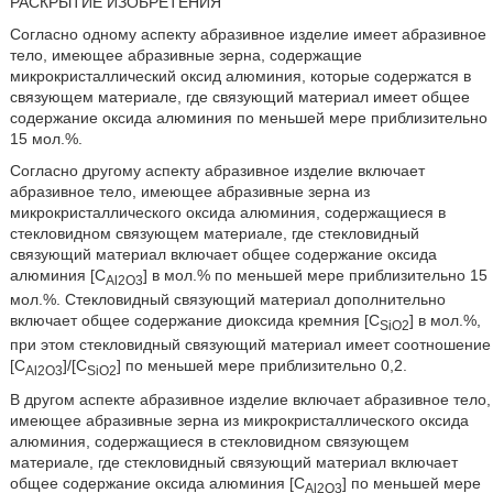
РАСКРЫТИЕ ИЗОБРЕТЕНИЯ
Согласно одному аспекту абразивное изделие имеет абразивное
тело, имеющее абразивные зерна, содержащие
микрокристаллический оксид алюминия, которые содержатся в
связующем материале, где связующий материал имеет общее
содержание оксида алюминия по меньшей мере приблизительно
15 мол.%.
Согласно другому аспекту абразивное изделие включает
абразивное тело, имеющее абразивные зерна из
микрокристаллического оксида алюминия, содержащиеся в
стекловидном связующем материале, где стекловидный
связующий материал включает общее содержание оксида
алюминия [C
] в мол.% по меньшей мере приблизительно 15
Al2O3
мол.%. Стекловидный связующий материал дополнительно
включает общее содержание диоксида кремния [C
] в мол.%,
SiO2
при этом стекловидный связующий материал имеет соотношение
[C
]/[C
] по меньшей мере приблизительно 0,2.
Al2O3
SiO2
В другом аспекте абразивное изделие включает абразивное тело,
имеющее абразивные зерна из микрокристаллического оксида
алюминия, содержащиеся в стекловидном связующем
материале, где стекловидный связующий материал включает
общее содержание оксида алюминия [С
] по меньшей мере
Al2O3