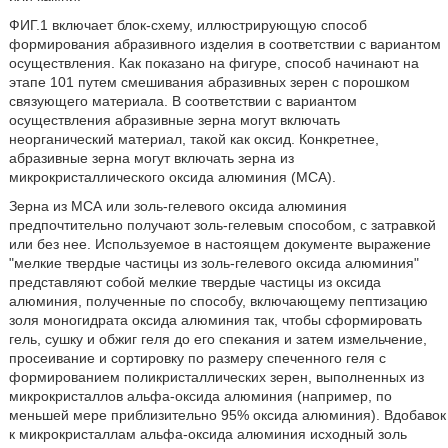
ФИГ.1 включает блок-схему, иллюстрирующую способ
формирования абразивного изделия в соответствии с вариантом
осуществления. Как показано на фигуре, способ начинают на
этапе 101 путем смешивания абразивных зерен с порошком
связующего материала. В соответствии с вариантом
осуществления абразивные зерна могут включать
неорганический материал, такой как оксид. Конкретнее,
абразивные зерна могут включать зерна из
микрокристаллического оксида алюминия (МСА).
Зерна из МСА или золь-гелевого оксида алюминия
предпочтительно получают золь-гелевым способом, с затравкой
или без нее. Используемое в настоящем документе выражение
"мелкие твердые частицы из золь-гелевого оксида алюминия"
представляют собой мелкие твердые частицы из оксида
алюминия, полученные по способу, включающему пептизацию
золя моногидрата оксида алюминия так, чтобы сформировать
гель, сушку и обжиг геля до его спекания и затем измельчение,
просеивание и сортировку по размеру спеченного геля с
формированием поликристаллических зерен, выполненных из
микрокристаллов альфа-оксида алюминия (например, по
меньшей мере приблизительно 95% оксида алюминия). Вдобавок
к микрокристаллам альфа-оксида алюминия исходный золь