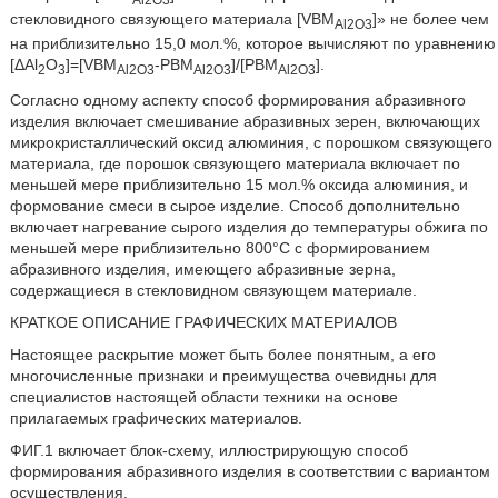
стекловидного связующего материала [VВМ
]» не более чем
Al2O3
на приблизительно 15,0 мол.%, которое вычисляют по уравнению
[ΔАl
О
]=[VBM
-РВМ
]/[РВМ
].
2
3
Al2O3
Аl2O3
Аl2O3
Согласно одному аспекту способ формирования абразивного
изделия включает смешивание абразивных зерен, включающих
микрокристаллический оксид алюминия, с порошком связующего
материала, где порошок связующего материала включает по
меньшей мере приблизительно 15 мол.% оксида алюминия, и
формование смеси в сырое изделие. Способ дополнительно
включает нагревание сырого изделия до температуры обжига по
меньшей мере приблизительно 800°С с формированием
абразивного изделия, имеющего абразивные зерна,
содержащиеся в стекловидном связующем материале.
КРАТКОЕ ОПИСАНИЕ ГРАФИЧЕСКИХ МАТЕРИАЛОВ
Настоящее раскрытие может быть более понятным, а его
многочисленные признаки и преимущества очевидны для
специалистов настоящей области техники на основе
прилагаемых графических материалов.
ФИГ.1 включает блок-схему, иллюстрирующую способ
формирования абразивного изделия в соответствии с вариантом
осуществления.