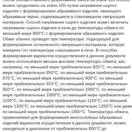
можно продолжить на этапе 105 путем нагревания сырого
изделия с формированием абразивного изделия, имеющего
абразивные зерна, содержащиеся в стекловидном связующем
материале. Способ нагревания сырого изделия может включать
нагревание сырого изделия в печи до температуры обжига по
меньшей мере 800°С с формированием абразивного изделия.
Обжиг обычно проводят при температуре, подходящей для
формирования остекленного связующего материала, которую
измеряют по температуре схватывания в печи. В способах
формирования вариантов осуществления в данном документе
можно использовать весьма высокие температуры обжига, как,
например, по меньшей мере приблизительно 825°С, по меньшей
мере приблизительно 850°С, по меньшей мере приблизительно
875°С, по меньшей мере приблизительно 900°С, по меньшей
мере приблизительно 910°С, по меньшей мере приблизительно
950°С, по меньшей мере приблизительно 1000°С, по меньшей
мере приблизительно 1050°С, по меньшей мере приблизительно
1100°С, по меньшей мере приблизительно 1150°С, по меньшей
мере 1200°С, по меньшей мере приблизительно 1250°С или даже
по меньшей мере приблизительно 1300°С. Температура обжига,
применяемая для формирования многослойных абразивных
изделий вариантов осуществления в данном документе, может
находиться в диапазоне от приблизительно 800°С до