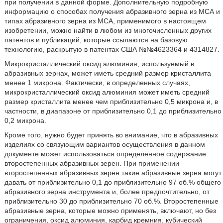
при получении в данной форме. Дополнительную подробную
информацию о способах получения абразивного зерна из МСА и
типах абразивного зерна из МСА, применимого в настоящем
изобретении, можно найти в любом из многочисленных других
патентов и публикаций, которые ссылаются на базовую
технологию, раскрытую в патентах США №№4623364 и 4314827.
Микрокристаллический оксид алюминия, используемый в
абразивных зернах, может иметь средний размер кристаллита
менее 1 микрона. Фактически, в определенных случаях,
микрокристаллический оксид алюминия может иметь средний
размер кристаллита менее чем приблизительно 0,5 микрона и, в
частности, в диапазоне от приблизительно 0,1 до приблизительно
0,2 микрона.
Кроме того, нужно будет принять во внимание, что в абразивных
изделиях со связующим вариантов осуществления в данном
документе может использоваться определенное содержание
второстепенных абразивных зерен. При применении
второстепенных абразивных зерен такие абразивные зерна могут
давать от приблизительно 0,1 до приблизительно 97 об.% общего
абразивного зерна инструмента и, более предпочтительно, от
приблизительно 30 до приблизительно 70 об.%. Второстепенные
абразивные зерна, которые можно применять, включают, но без
ограничения, оксид алюминия, карбид кремния, кубический