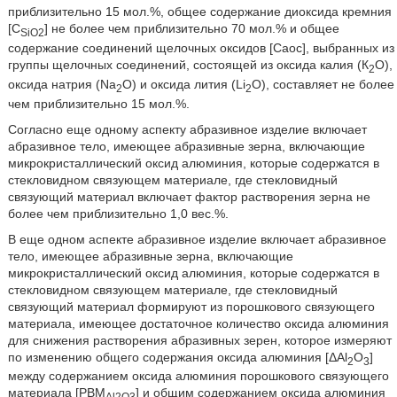
приблизительно 15 мол.%, общее содержание диоксида кремния
[C
] не более чем приблизительно 70 мол.% и общее
SiO2
содержание соединений щелочных оксидов [Саос], выбранных из
группы щелочных соединений, состоящей из оксида калия (К
О),
2
оксида натрия (Nа
О) и оксида лития (Li
O), составляет не более
2
2
чем приблизительно 15 мол.%.
Согласно еще одному аспекту абразивное изделие включает
абразивное тело, имеющее абразивные зерна, включающие
микрокристаллический оксид алюминия, которые содержатся в
стекловидном связующем материале, где стекловидный
связующий материал включает фактор растворения зерна не
более чем приблизительно 1,0 вес.%.
В еще одном аспекте абразивное изделие включает абразивное
тело, имеющее абразивные зерна, включающие
микрокристаллический оксид алюминия, которые содержатся в
стекловидном связующем материале, где стекловидный
связующий материал формируют из порошкового связующего
материала, имеющее достаточное количество оксида алюминия
для снижения растворения абразивных зерен, которое измеряют
по изменению общего содержания оксида алюминия [ΔАl
O
]
2
3
между содержанием оксида алюминия порошкового связующего
материала [РВМ
] и общим содержанием оксида алюминия
Al2O3