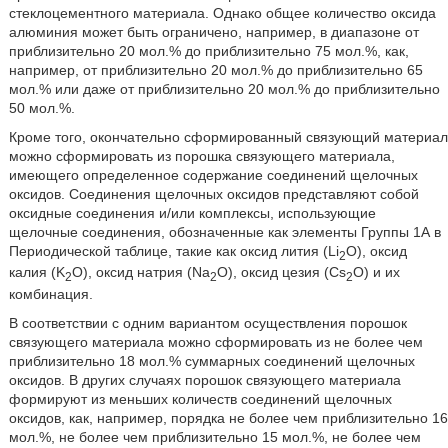
стеклоцементного материала. Однако общее количество оксида
алюминия может быть ограничено, например, в диапазоне от
приблизительно 20 мол.% до приблизительно 75 мол.%, как,
например, от приблизительно 20 мол.% до приблизительно 65
мол.% или даже от приблизительно 20 мол.% до приблизительно
50 мол.%.
Кроме того, окончательно сформированный связующий материал
можно сформировать из порошка связующего материала,
имеющего определенное содержание соединений щелочных
оксидов. Соединения щелочных оксидов представляют собой
оксидные соединения и/или комплексы, использующие
щелочные соединения, обозначенные как элементы Группы 1А в
Периодической таблице, такие как оксид лития (Li
O), оксид
2
калия (K
О), оксид натрия (Na
O), оксид цезия (Cs
O) и их
2
2
2
комбинация.
В соответствии с одним вариантом осуществления порошок
связующего материала можно сформировать из не более чем
приблизительно 18 мол.% суммарных соединений щелочных
оксидов. В других случаях порошок связующего материала
формируют из меньших количеств соединений щелочных
оксидов, как, например, порядка не более чем приблизительно 16
мол.%, не более чем приблизительно 15 мол.%, не более чем