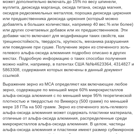
может дополнительно включать до 15% по весу шпинели,
муллита, диоксида марганца, оксида титана, оксида магния,
оксидов редкоземельных металлов, порошка диоксида циркония
или предшественника диоксида циркония (который можно
добавлять в больших количествах, например 40 вес.% или более)
или других сочетаемых добавок или их предшественников. Эти
добавки часто включают для модификации таких свойств, как
трещиностойкость, твердость, хрупкость, механика разрушения
или поведение при сушке. Получение зерен из спеченного золь-
гелевого альфа-оксида алюминия подробно описано в других
местах. Подробную информацию о таких способах получения
можно найти, например, в патентах США №№4623364, 4314827 и
5863308, содержания которых включены в данный документ
ссылкой.
Выражение зерно из МСА определяют как включающее любое
зерно, содержащее по меньшей мере 60% микрокристаллов
альфа-оксида алюминия с по меньшей мере 95% теоретической
плотностью и твердостью по Виккерсу (500 грамм) по меньшей
мере 18 ГПа на 500 грамм. Зерно из спеченного золь-гелевого
альфа-оксида алюминия может содержать пластинки материала,
отличные от альфа-оксида алюминия, распределенные среди
микрокристаллов альфа-оксида алюминия. В целом, частицы
альфа-оксида алюминия и пластинки имеют размер субмикронов