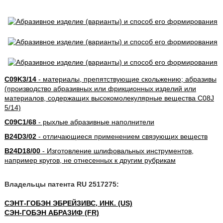
C09K3/14
- материалы, препятствующие скольжению; абразивы
(производство абразивных или фрикционных изделий или
материалов, содержащих высокомолекулярные вещества C08J
5/14)
C09C1/68
- рыхлые абразивные наполнители
B24D3/02
- отличающиеся применением связующих веществ
B24D18/00
- Изготовление шлифовальных инструментов,
например кругов, не отнесенных к другим рубрикам
Владельцы патента RU 2517275:
СЭНТ-ГОБЭН ЭБРЕЙЗИВС, ИНК. (US)
СЭН-ГОБЭН АБРАЗИФ (FR)