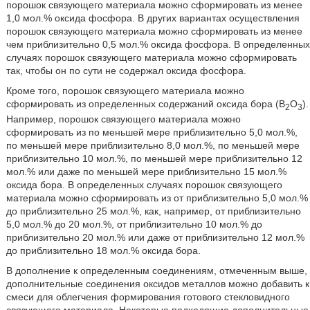
порошок связующего материала можно сформировать из менее
1,0 мол.% оксида фосфора. В других вариантах осуществления
порошок связующего материала можно сформировать из менее
чем приблизительно 0,5 мол.% оксида фосфора. В определенных
случаях порошок связующего материала можно сформировать
так, чтобы он по сути не содержал оксида фосфора.
Кроме того, порошок связующего материала можно
сформировать из определенных содержаний оксида бора (В
О
).
2
3
Например, порошок связующего материала можно
сформировать из по меньшей мере приблизительно 5,0 мол.%,
по меньшей мере приблизительно 8,0 мол.%, по меньшей мере
приблизительно 10 мол.%, по меньшей мере приблизительно 12
мол.% или даже по меньшей мере приблизительно 15 мол.%
оксида бора. В определенных случаях порошок связующего
материала можно сформировать из от приблизительно 5,0 мол.%
до приблизительно 25 мол.%, как, например, от приблизительно
5,0 мол.% до 20 мол.%, от приблизительно 10 мол.% до
приблизительно 20 мол.% или даже от приблизительно 12 мол.%
до приблизительно 18 мол.% оксида бора.
В дополнение к определенным соединениям, отмеченным выше,
дополнительные соединения оксидов металлов можно добавить к
смеси для облегчения формирования готового стекловидного
связующего материала. Некоторые подходящие дополнительные