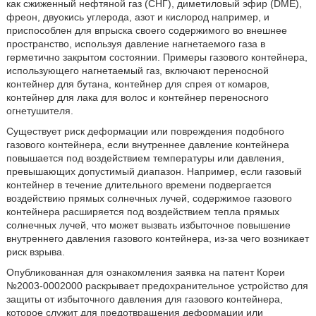
как сжиженный нефтяной газ (СНГ), диметиловый эфир (DME),
фреон, двуокись углерода, азот и кислород например, и
приспособлен для впрыска своего содержимого во внешнее
пространство, используя давление нагнетаемого газа в
герметично закрытом состоянии. Примеры газового контейнера,
использующего нагнетаемый газ, включают переносной
контейнер для бутана, контейнер для спрея от комаров,
контейнер для лака для волос и контейнер переносного
огнетушителя.
Существует риск деформации или повреждения подобного
газового контейнера, если внутреннее давление контейнера
повышается под воздействием температуры или давления,
превышающих допустимый диапазон. Например, если газовый
контейнер в течение длительного времени подвергается
воздействию прямых солнечных лучей, содержимое газового
контейнера расширяется под воздействием тепла прямых
солнечных лучей, что может вызвать избыточное повышение
внутреннего давления газового контейнера, из-за чего возникает
риск взрыва.
Опубликованная для ознакомления заявка на патент Кореи
№2003-0002000 раскрывает предохранительное устройство для
защиты от избыточного давления для газового контейнера,
которое служит для предотвращения деформации или