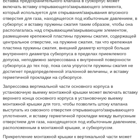
Вставка предохранительного клапана в субкорпус может
включать вставку открывающего/закрывающего элемента,
который используется для открывания/закрывания впускного
отверстия для газа, находящегося под избыточным давлением, в
субкорпус и вставку пружины сжатия таким образом, чтобы она
располагалась над открывающим/закрывающим элементом,
размещение крепежной пластины пружины сжатия, содержащей
центральное отверстие, на пружине сжатия, так что крепежная
пластина пружины сжатия, внешний диаметр которой больше
внутреннего диаметра субкорпуса в пределах приемлемого
допуска, неподвижно запрессована к внутренней поверхности
субкорпуса до тех пор, пока сила упругости пружины сжатия не
достигнет предопределенной эталонной величины, и вставку
герметичной прокладки на субкорпусе.
Запрессовка вертикальной части основного корпуса в
установочную выемку монтажной крышки может включать вставку
верхнего конца основного корпуса в установочную выемку
монтажной крышки для того, чтобы позволить штоку клапана
выступать из сквозного отверстия открывающего/закрывающего
уплотнения, и вставку герметичной прокладки между выпускным
отверстием для газа, находящегося под избыточным давлением,
расположенным в монтажной крышке, и субкорпусом.
Прикрепление монтажной крышки к вертикальной части может