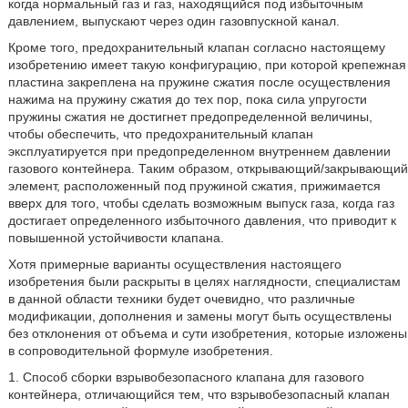
когда нормальный газ и газ, находящийся под избыточным
давлением, выпускают через один газовпускной канал.
Кроме того, предохранительный клапан согласно настоящему
изобретению имеет такую конфигурацию, при которой крепежная
пластина закреплена на пружине сжатия после осуществления
нажима на пружину сжатия до тех пор, пока сила упругости
пружины сжатия не достигнет предопределенной величины,
чтобы обеспечить, что предохранительный клапан
эксплуатируется при предопределенном внутреннем давлении
газового контейнера. Таким образом, открывающий/закрывающий
элемент, расположенный под пружиной сжатия, прижимается
вверх для того, чтобы сделать возможным выпуск газа, когда газ
достигает определенного избыточного давления, что приводит к
повышенной устойчивости клапана.
Хотя примерные варианты осуществления настоящего
изобретения были раскрыты в целях наглядности, специалистам
в данной области техники будет очевидно, что различные
модификации, дополнения и замены могут быть осуществлены
без отклонения от объема и сути изобретения, которые изложены
в сопроводительной формуле изобретения.
1. Способ сборки взрывобезопасного клапана для газового
контейнера, отличающийся тем, что взрывобезопасный клапан