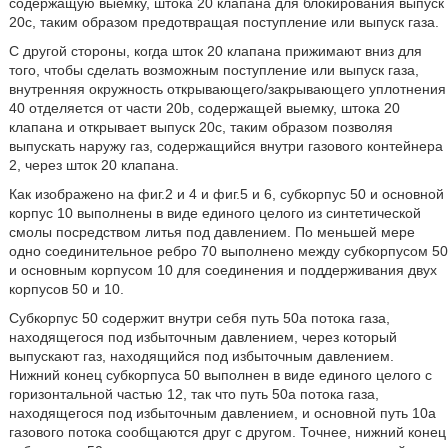
содержащую выемку, штока 20 клапана для блокирования выпуск
20с, таким образом предотвращая поступление или выпуск газа.
С другой стороны, когда шток 20 клапана прижимают вниз для
того, чтобы сделать возможным поступление или выпуск газа,
внутренняя окружность открывающего/закрывающего уплотнения
40 отделяется от части 20b, содержащей выемку, штока 20
клапана и открывает выпуск 20с, таким образом позволяя
выпускать наружу газ, содержащийся внутри газового контейнера
2, через шток 20 клапана.
Как изображено на фиг.2 и 4 и фиг.5 и 6, субкорпус 50 и основной
корпус 10 выполнены в виде единого целого из синтетической
смолы посредством литья под давлением. По меньшей мере
одно соединительное ребро 70 выполнено между субкорпусом 50
и основным корпусом 10 для соединения и поддерживания двух
корпусов 50 и 10.
Субкорпус 50 содержит внутри себя путь 50а потока газа,
находящегося под избыточным давлением, через который
выпускают газ, находящийся под избыточным давлением.
Нижний конец субкорпуса 50 выполнен в виде единого целого с
горизонтальной частью 12, так что путь 50а потока газа,
находящегося под избыточным давлением, и основной путь 10а
газового потока сообщаются друг с другом. Точнее, нижний конец