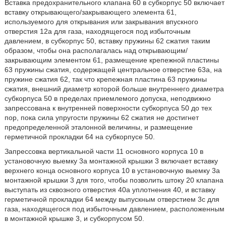
Вставка предохранительного клапана 60 в субкорпус 50 включает
вставку открывающего/закрывающего элемента 61,
используемого для открывания или закрывания впускного
отверстия 12а для газа, находящегося под избыточным
давлением, в субкорпус 50, вставку пружины 62 сжатия таким
образом, чтобы она располагалась над открывающим/
закрывающим элементом 61, размещение крепежной пластины
63 пружины сжатия, содержащей центральное отверстие 63а, на
пружине сжатия 62, так что крепежная пластина 63 пружины
сжатия, внешний диаметр которой больше внутреннего диаметра
субкорпуса 50 в пределах приемлемого допуска, неподвижно
запрессована к внутренней поверхности субкорпуса 50 до тех
пор, пока сила упругости пружины 62 сжатия не достигнет
предопределенной эталонной величины, и размещение
герметичной прокладки 64 на субкорпусе 50.
Запрессовка вертикальной части 11 основного корпуса 10 в
установочную выемку 3а монтажной крышки 3 включает вставку
верхнего конца основного корпуса 10 в установочную выемку 3а
монтажной крышки 3 для того, чтобы позволить штоку 20 клапана
выступать из сквозного отверстия 40а уплотнения 40, и вставку
герметичной прокладки 64 между выпускным отверстием 3с для
газа, находящегося под избыточным давлением, расположенным
в монтажной крышке 3, и субкорпусом 50.