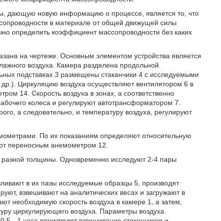
ы, дающую новую информацию о процессе, является то, что
сопроводности в материале от общей движущей силы
очно определить коэффициент массопроводности без каких
казана на чертеже. Основным элементом устройства является
лажного воздуха. Камера разделена продольной
льных подставках 3 размещены стаканчики 4 с исследуемыми
и др.). Циркуляцию воздуха осуществляют вентилятором 6 в
ром 14. Скорость воздуха в зонах, а соответственно
рабочего колеса и регулируют автотрансформатором 7.
ого, а следовательно, и температуру воздуха, регулируют
рмометрами. По их показаниям определяют относительную
яют переносным анемометром 12.
о разной толщины. Одновременно исследуют 2-4 пары
вливают в их пазы исследуемые образцы 5, производят
руют, взвешивают на аналитических весах и загружают в
ают необходимую скорость воздуха в камере 1, а затем,
туру циркулирующего воздуха. Параметры воздуха
0,5…1 часа производят взвешивание стаканчиков и