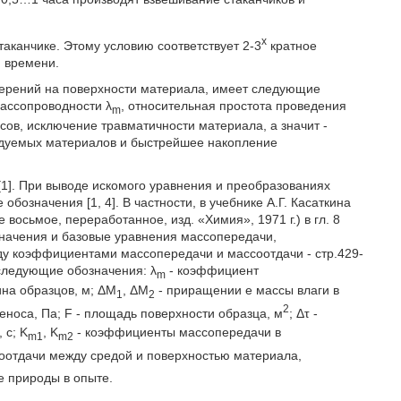
х
таканчике. Этому условию соответствует 2-3
кратное
и времени.
мерений на поверхности материала, имеет следующие
ассопроводности λ
, относительная простота проведения
m
сов, исключение травматичности материала, а значит -
едуемых материалов и быстрейшее накопление
1]. При выводе искомого уравнения и преобразованиях
означения [1, 4]. В частности, в учебнике А.Г. Касаткина
осьмое, переработанное, изд. «Химия», 1971 г.) в гл. 8
начения и базовые уравнения массопередачи,
ду коэффициентами массопередачи и массоотдачи - стр.429-
 следующие обозначения: λ
- коэффициент
m
на образцов, м; ΔМ
, ΔМ
- приращении е массы влаги в
1
2
2
носа, Па; F - площадь поверхности образца, м
; Δτ -
 с; K
, K
- коэффициенты массопередачи в
m1
m2
оотдачи между средой и поверхностью материала,
е природы в опыте.