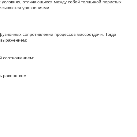
х условиях, отличающихся между собой толщиной пористых
писываются уравнениями:
фузионных сопротивлений процессов массоотдачи. Тогда
 выражением:
й соотношением:
ть равенством: