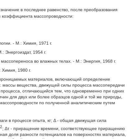
о значение в последнее равенство, после преобразования
я коэффициента массопроводности:
гии. - М.: Химия, 1971 г.
: Энергоиздат, 1954 г.
ссопереноса во влажных телах. - М.: Энергия, 1968 г.
 Химия, 1980 г.
 проницаемых материалов, включающий определение
о: массы вещества, движущей силы процесса массопередачи
и процесса, отличающийся тем, что одновременно при одних
чин для двух или более образцов одной и той же природы,
массопроводности по полученной аналитическим путем
ги в процессе опыта, кг; Δ - общая движущая сила
2
м
; Δτ - приращение времени, соответствующее приращению
нная доля разности потенциалов на поверхностях материала,