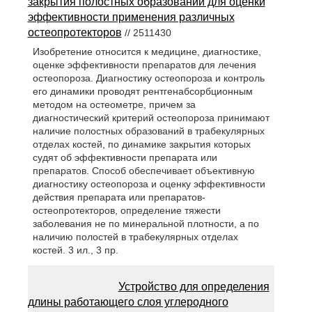
закрытия полостных образований для оценки
эффективности применения различных
остеопротекторов
// 2511430
Изобретение относится к медицине, диагностике,
оценке эффективности препаратов для лечения
остеопороза. Диагностику остеопороза и контроль
его динамики проводят рентгенабсорбционным
методом на остеометре, причем за
диагностический критерий остеопороза принимают
наличие полостных образований в трабекулярных
отделах костей, по динамике закрытия которых
судят об эффективности препарата или
препаратов. Способ обеспечивает объективную
диагностику остеопороза и оценку эффективности
действия препарата или препаратов-
остеопротекторов, определение тяжести
заболевания не по минеральной плотности, а по
наличию полостей в трабекулярных отделах
костей. 3 ил., 3 пр.
Устройство для определения
длины работающего слоя углеродного