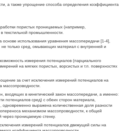
сти, а также упрощение способа определения коэффициента
обработки пористых проницаемых (например,
е в текстильной промышленности.
 основе использования уравнения массопередачи [1-4],
не только сред, омывающих материал с внутренней и
невозможность измерения потенциалов (парциального
измерений на мягких пористых, ворсистых и т.п. поверхностях
рощение за счет исключения измерений потенциалов на
а массопроводности.
ин, входящих в кинетический закон массопередачи, а именно:
и потенциалов сред) с обеих сторон материала,
ю, одновременно выражена количественная доля разности
ссопереноса механизмом массопроводности, к общей
й через проницаемую стенку.
 исключения измерений потенциалов движущей силы на
яемого коэффициента массопроводности.