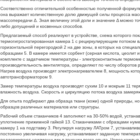
Соответственно отличительной особенностью полученной формул
она выражает количественную долю движущей силы процесса мас
массопередачи Δ. Зная величину этой доли и значение Δ можно т
либо допущений и косвенных способов.
Предлагаемый способ реализуют в устройстве, схема которого по
термогигростатированная камера 1 с рециркулирующим потоком в
горизонтальной перегородкой 2 на две зоны, в которых на специа
образцами 5. В камере имеется сорбент (серная кислота, цеолит 
комплекте с задатчиком температуры - электроконтактным термомет
производительность вентилятора, определяют по числу оборотов 
Нагрев воздуха производят электронагревателем 8, мощность котор
автотрансформатором 9.
Замер температуры воздуха производят сухим 10 и мокрым 11 те
влажность воздуха. Скорость и циркуляцию потока воздуха замер
Для опыта подбирают два образца ткани (кожи) одной природы, н
образцов различных материалов или структуры.
Рабочий объем стаканчиков 4 заполняют на 30-50% водой, устана
уплотнение прижимной гайкой 13. Стаканчиками с образцами нуме
камеру 1 на подставку 3. Регулируя нагрузку ЛАТром 7, устанавлив
постоянно увеличивая нагрузку, устанавливают заданную темпера
поддерживают неизменными в течении всего опыта. Через каждые 