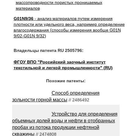
G01N9/36
- анализ материалов путем измерения
плотности или удельного веса, например определение
влагосодержания (способы измерения вообще G01N
9/02-G01N 9/32)
Владельцы патента RU 2505796:
ФГОУ ВПО "Российский заочный институт
текстильной и легкой промышленности" (RU)
Похожие патенты:
Способ определения
зольности горной массы
// 2486492
Устройство для определения
объемных долей воды и нефти в отобранных
пробах из потока продукции нефтяной
скважины
// 2474808