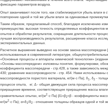
фиксацию параметров воздуха.
Опыт заканчивают после того, как стабилизируется убыль влаги в с
повторение одной и той же убыли влаги за одинаковые промежутк
Таким образом, предлагаемый способ, благодаря исключению из
преимущества: высокая точность определяемых коэффициентов м
опытов и обработки результатов, сокращение длительности процес
лучшая воспроизводимость результатов, расширение класса иссл
экспериментальных данных.
Расчетное выражение выведено на основе закона массопередачи [
использованные в современной литературе, общеупотребительные об
«Основные процессы и аппараты химической технологии» (издание в
«Основы массопередачи» изложены понятия, формулировки, обоз
коэффициента массопередачи - стр.428, а также зависимость меж
430; уравнение массопроводности - стр. 454. Нами использованы
массопроводности пористого материала, кг/(м·с·Па); δ
, δ
- толщи
1
2
процессе опыта,
кг;
Δ - общая движущая сила процесса массопере
приращение времени, соответствующее приращению массы влаги,
2
сравнительных опытах, кг/(м
·с·Па) β1=β
=β - коэффициенты масс
2
2
кг/(м
·с·Па); α=δ
/δ
- отношение толщины образцов одной и той ж
1
2