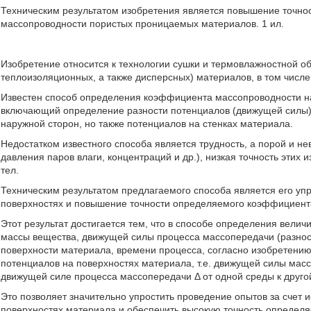
Техническим результатом изобретения является повышение точно
массопроводности пористых проницаемых материалов. 1 ил.
Изобретение относится к технологии сушки и термовлажностной 
теплоизоляционных, а также дисперсных) материалов, в том числ
Известен способ определения коэффициента массопроводности на
включающий определение разности потенциалов (движущей силы) 
наружной сторон, но также потенциалов на стенках материала.
Недостатком известного способа является трудность, а порой и 
давления паров влаги, концентраций и др.), низкая точность этих 
тел.
Техническим результатом предлагаемого способа является его уп
поверхностях и повышение точности определяемого коэффициент
Этот результат достигается тем, что в способе определения велич
массы вещества, движущей силы процесса массопередачи (разност
поверхности материала, времени процесса, согласно изобретени
потенциалов на поверхностях материала, т.е. движущей силы ма
движущей силе процесса массопередачи Δ от одной среды к друго
Это позволяет значительно упростить проведение опытов за счет
поверхностях материала и обеспечить высокую точность определ