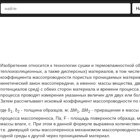
Н
Изобретение относится к технологии сушки и термовлажностной 
теплоизоляционных, а также дисперсных) материалов, в том числ
коэффициента массопроводности пористых проницаемых материал
кинетический закон массопередачи, а именно: массы вещества, д
потенциалов сред) с обеих сторон материала и времени процесса
процесса проводят измерения указанных величин для двух или бо
Затем рассчитывают искомый коэффициент массопроводности по 
где δ
, δ
- толщина образцов, м; ΔM
, ΔM
- приращении е массы в
1
2
1
2
процесса массопереноса, Па; F - площадь поверхности образца, 
массы влаги, с. При этом в данной формуле выражена количестве
т.е. движущей силы массопереноса механизмом массопроводности
одной среды к другой через проницаемый материал.