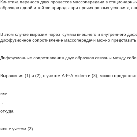
Кинетика переноса двух процессов массопередачи в стационарны
образцов одной и той же природы при прочих равных условиях, о
В этом случае выразим через
суммы внешнего и внутреннего диф
диффузионное сопротивление массопередачи можно представить
Диффузионные сопротивления двух образцов связаны между собо
Выражения (1) и (2), с учетом Δ·F·Δτ=idem и (3), можно представи
или
,
откуда
или с учетом (3)