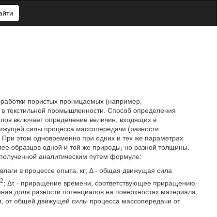
айти
обработки пористых проницаемых (например,
е в текстильной промышленности. Способ определения
ов включает определение величин, входящих в
вижущей силы процесса массопередачи (разности
. При этом одновременно при одних и тех же параметрах
лее образцов одной и той же природы, но разной толщины.
полученной аналитическим путем формуле:
лаги в процессе опыта, кг; Δ - общая движущая сила
2
м
; Δτ - приращение времени, соответствующее приращению
нная доля разности потенциалов на поверхностях материала,
, от общей движущей силы процесса массопередачи от