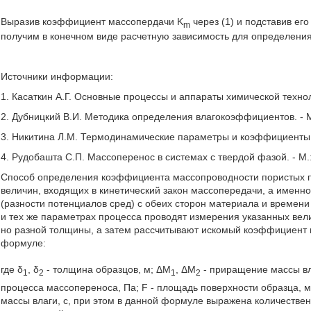
Выразив коэффициент массопердачи K
через (1) и подставив ег
m
получим в конечном виде расчетную зависимость для определени
Источники информации:
1. Касаткин А.Г. Основные процессы и аппараты химической техноло
2. Дубницкий В.И. Методика определения влагокоэффициентов. - М.
3. Никитина Л.М. Термодинамические параметры и коэффициенты ма
4. Рудобашта С.П. Массоперенос в системах с твердой фазой. - М.:
Способ определения коэффициента массопроводности пористых
величин, входящих в кинетический закон массопередачи, а именн
(разности потенциалов сред) с обеих сторон материала и времен
и тех же параметрах процесса проводят измерения указанных вели
но разной толщины, а затем рассчитывают искомый коэффициент 
формуле:
где δ
, δ
- толщина образцов, м; ΔM
, ΔM
- приращение массы вла
1
2
1
2
процесса массопереноса, Па; F - площадь поверхности образца, 
массы влаги, с, при этом в данной формуле выражена количестве