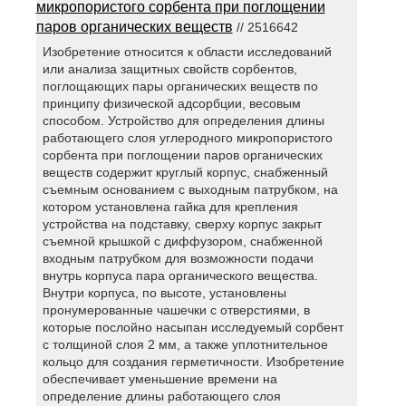
микропористого сорбента при поглощении
паров органических веществ
// 2516642
Изобретение относится к области исследований
или анализа защитных свойств сорбентов,
поглощающих пары органических веществ по
принципу физической адсорбции, весовым
способом. Устройство для определения длины
работающего слоя углеродного микропористого
сорбента при поглощении паров органических
веществ содержит круглый корпус, снабженный
съемным основанием с выходным патрубком, на
котором установлена гайка для крепления
устройства на подставку, сверху корпус закрыт
съемной крышкой с диффузором, снабженной
входным патрубком для возможности подачи
внутрь корпуса пара органического вещества.
Внутри корпуса, по высоте, установлены
пронумерованные чашечки с отверстиями, в
которые послойно насыпан исследуемый сорбент
с толщиной слоя 2 мм, а также уплотнительное
кольцо для создания герметичности. Изобретение
обеспечивает уменьшение времени на
определение длины работающего слоя