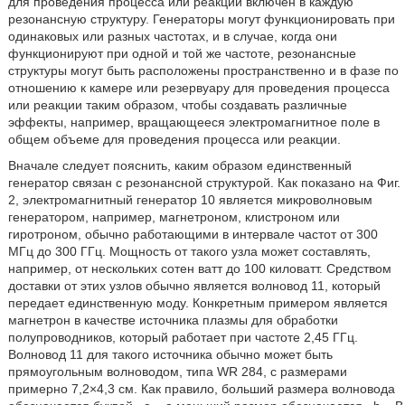
для проведения процесса или реакции включен в каждую
резонансную структуру. Генераторы могут функционировать при
одинаковых или разных частотах, и в случае, когда они
функционируют при одной и той же частоте, резонансные
структуры могут быть расположены пространственно и в фазе по
отношению к камере или резервуару для проведения процесса
или реакции таким образом, чтобы создавать различные
эффекты, например, вращающееся электромагнитное поле в
общем объеме для проведения процесса или реакции.
Вначале следует пояснить, каким образом единственный
генератор связан с резонансной структурой. Как показано на Фиг.
2, электромагнитный генератор 10 является микроволновым
генератором, например, магнетроном, клистроном или
гиротроном, обычно работающими в интервале частот от 300
МГц до 300 ГГц. Мощность от такого узла может составлять,
например, от нескольких сотен ватт до 100 киловатт. Средством
доставки от этих узлов обычно является волновод 11, который
передает единственную моду. Конкретным примером является
магнетрон в качестве источника плазмы для обработки
полупроводников, который работает при частоте 2,45 ГГц.
Волновод 11 для такого источника обычно может быть
прямоугольным волноводом, типа WR 284, с размерами
примерно 7,2×4,3 см. Как правило, больший размера волновода