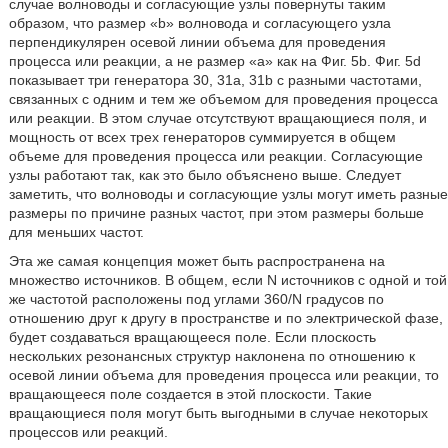
случае волноводы и согласующие узлы повернуты таким
образом, что размер «b» волновода и согласующего узла
перпендикулярен осевой линии объема для проведения
процесса или реакции, а не размер «a» как на Фиг. 5b. Фиг. 5d
показывает три генератора 30, 31a, 31b с разными частотами,
связанных с одним и тем же объемом для проведения процесса
или реакции. В этом случае отсутствуют вращающиеся поля, и
мощность от всех трех генераторов суммируется в общем
объеме для проведения процесса или реакции. Согласующие
узлы работают так, как это было объяснено выше. Следует
заметить, что волноводы и согласующие узлы могут иметь разные
размеры по причине разных частот, при этом размеры больше
для меньших частот.
Эта же самая концепция может быть распространена на
множество источников. В общем, если N источников с одной и той
же частотой расположены под углами 360/N градусов по
отношению друг к другу в пространстве и по электрической фазе,
будет создаваться вращающееся поле. Если плоскость
нескольких резонансных структур наклонена по отношению к
осевой линии объема для проведения процесса или реакции, то
вращающееся поле создается в этой плоскости. Такие
вращающиеся поля могут быть выгодными в случае некоторых
процессов или реакций.