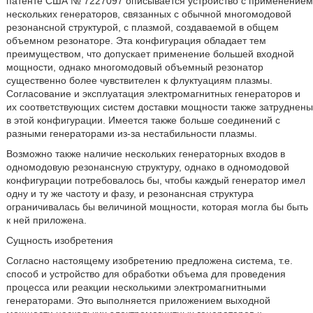
патенте США № 7227097 описывается устройство с применением
нескольких генераторов, связанных с обычной многомодовой
резонансной структурой, с плазмой, создаваемой в общем
объемном резонаторе. Эта конфигурация обладает тем
преимуществом, что допускает применение большей входной
мощности, однако многомодовый объемный резонатор
существенно более чувствителен к флуктуациям плазмы.
Согласование и эксплуатация электромагнитных генераторов и
их соответствующих систем доставки мощности также затруднены
в этой конфигурации. Имеется также больше соединений с
разными генераторами из-за нестабильности плазмы.
Возможно также наличие нескольких генераторных входов в
одномодовую резонансную структуру, однако в одномодовой
конфигурации потребовалось бы, чтобы каждый генератор имел
одну и ту же частоту и фазу, и резонансная структура
ограничивалась бы величиной мощности, которая могла бы быть
к ней приложена.
Сущность изобретения
Согласно настоящему изобретению предложена система, т.е.
способ и устройство для обработки объема для проведения
процесса или реакции несколькими электромагнитными
генераторами. Это выполняется приложением выходной