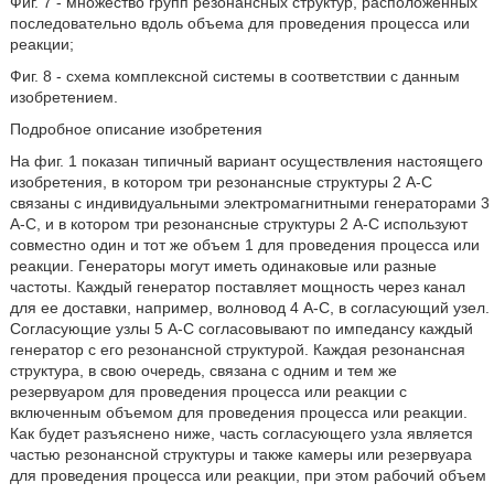
Фиг. 7 - множество групп резонансных структур, расположенных
последовательно вдоль объема для проведения процесса или
реакции;
Фиг. 8 - схема комплексной системы в соответствии с данным
изобретением.
Подробное описание изобретения
На фиг. 1 показан типичный вариант осуществления настоящего
изобретения, в котором три резонансные структуры 2 A-C
связаны с индивидуальными электромагнитными генераторами 3
A-C, и в котором три резонансные структуры 2 A-C используют
совместно один и тот же объем 1 для проведения процесса или
реакции. Генераторы могут иметь одинаковые или разные
частоты. Каждый генератор поставляет мощность через канал
для ее доставки, например, волновод 4 A-C, в согласующий узел.
Согласующие узлы 5 A-C согласовывают по импедансу каждый
генератор с его резонансной структурой. Каждая резонансная
структура, в свою очередь, связана с одним и тем же
резервуаром для проведения процесса или реакции с
включенным объемом для проведения процесса или реакции.
Как будет разъяснено ниже, часть согласующего узла является
частью резонансной структуры и также камеры или резервуара
для проведения процесса или реакции, при этом рабочий объем