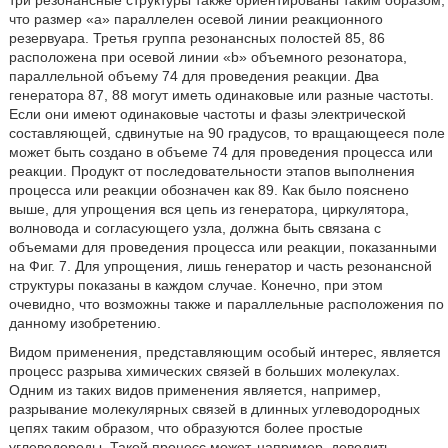
три резонансные структуры также ориентированы таким образом,
что размер «a» параллелен осевой линии реакционного
резервуара. Третья группа резонансных полостей 85, 86
расположена при осевой линии «b» объемного резонатора,
параллельной объему 74 для проведения реакции. Два
генератора 87, 88 могут иметь одинаковые или разные частоты.
Если они имеют одинаковые частоты и фазы электрической
составляющей, сдвинутые на 90 градусов, то вращающееся поле
может быть создано в объеме 74 для проведения процесса или
реакции. Продукт от последовательности этапов выполнения
процесса или реакции обозначен как 89. Как было пояснено
выше, для упрощения вся цепь из генератора, циркулятора,
волновода и согласующего узла, должна быть связана с
объемами для проведения процесса или реакции, показанными
на Фиг. 7. Для упрощения, лишь генератор и часть резонансной
структуры показаны в каждом случае. Конечно, при этом
очевидно, что возможны также и параллельные расположения по
данному изобретению.
Видом применения, представляющим особый интерес, является
процесс разрыва химических связей в больших молекулах.
Одним из таких видов применения является, например,
разрывание молекулярных связей в длинных углеводородных
цепях таким образом, что образуются более простые
углеводороды. Такой процесс может, например, доводить