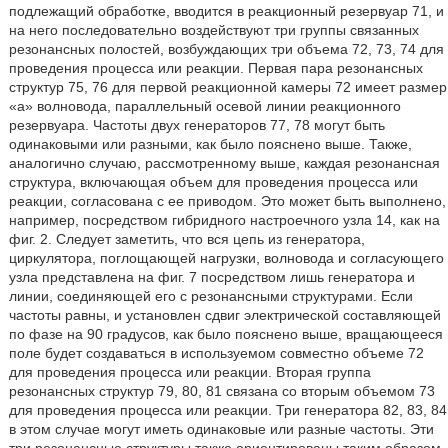
подлежащий обработке, вводится в реакционный резервуар 71, и
на него последовательно воздействуют три группы связанных
резонансных полостей, возбуждающих три объема 72, 73, 74 для
проведения процесса или реакции. Первая пара резонансных
структур 75, 76 для первой реакционной камеры 72 имеет размер
«a» волновода, параллельный осевой линии реакционного
резервуара. Частоты двух генераторов 77, 78 могут быть
одинаковыми или разными, как было пояснено выше. Также,
аналогично случаю, рассмотренному выше, каждая резонансная
структура, включающая объем для проведения процесса или
реакции, согласована с ее приводом. Это может быть выполнено,
например, посредством гибридного настроечного узла 14, как на
фиг. 2. Следует заметить, что вся цепь из генератора,
циркулятора, поглощающей нагрузки, волновода и согласующего
узла представлена на фиг. 7 посредством лишь генератора и
линии, соединяющей его с резонансными структурами. Если
частоты равны, и установлен сдвиг электрической составляющей
по фазе на 90 градусов, как было пояснено выше, вращающееся
поле будет создаваться в используемом совместно объеме 72
для проведения процесса или реакции. Вторая группа
резонансных структур 79, 80, 81 связана со вторым объемом 73
для проведения процесса или реакции. Три генератора 82, 83, 84
в этом случае могут иметь одинаковые или разные частоты. Эти