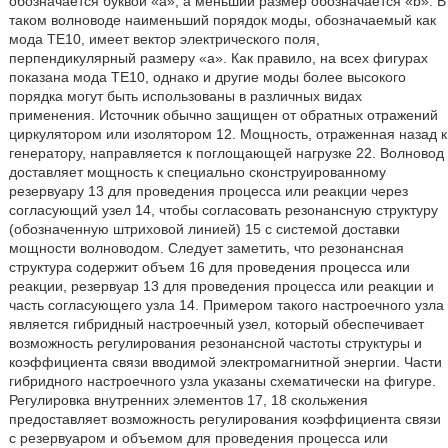
обозначается буквой «a», а меньший размер обозначается «b». В
таком волноводе наименьший порядок моды, обозначаемый как
мода TE10, имеет вектор электрического поля,
перпендикулярный размеру «a». Как правило, на всех фигурах
показана мода TE10, однако и другие моды более высокого
порядка могут быть использованы в различных видах
применения. Источник обычно защищен от обратных отражений
циркулятором или изолятором 12. Мощность, отраженная назад к
генератору, направляется к поглощающей нагрузке 22. Волновод
доставляет мощность к специально сконструированному
резервуару 13 для проведения процесса или реакции через
согласующий узел 14, чтобы согласовать резонансную структуру
(обозначенную штриховой линией) 15 с системой доставки
мощности волноводом. Следует заметить, что резонансная
структура содержит объем 16 для проведения процесса или
реакции, резервуар 13 для проведения процесса или реакции и
часть согласующего узла 14. Примером такого настроечного узла
является гибридный настроечный узел, который обеспечивает
возможность регулирования резонансной частоты структуры и
коэффициента связи вводимой электромагнитной энергии. Части
гибридного настроечного узла указаны схематически на фигуре.
Регулировка внутренних элементов 17, 18 скольжения
предоставляет возможность регулирования коэффициента связи
с резервуаром и объемом для проведения процесса или