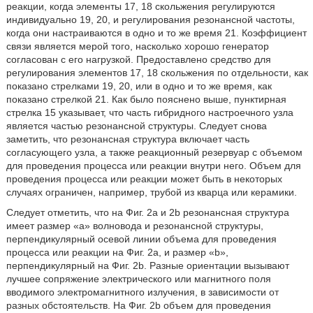
реакции, когда элементы 17, 18 скольжения регулируются
индивидуально 19, 20, и регулирования резонансной частоты,
когда они настраиваются в одно и то же время 21. Коэффициент
связи является мерой того, насколько хорошо генератор
согласован с его нагрузкой. Предоставлено средство для
регулирования элементов 17, 18 скольжения по отдельности, как
показано стрелками 19, 20, или в одно и то же время, как
показано стрелкой 21. Как было пояснено выше, пунктирная
стрелка 15 указывает, что часть гибридного настроечного узла
является частью резонансной структуры. Следует снова
заметить, что резонансная структура включает часть
согласующего узла, а также реакционный резервуар с объемом
для проведения процесса или реакции внутри него. Объем для
проведения процесса или реакции может быть в некоторых
случаях ограничен, например, трубой из кварца или керамики.
Следует отметить, что на Фиг. 2a и 2b резонансная структура
имеет размер «a» волновода и резонансной структуры,
перпендикулярный осевой линии объема для проведения
процесса или реакции на Фиг. 2a, и размер «b»,
перпендикулярный на Фиг. 2b. Разные ориентации вызывают
лучшее сопряжение электрического или магнитного поля
вводимого электромагнитного излучения, в зависимости от
разных обстоятельств. На Фиг. 2b объем для проведения