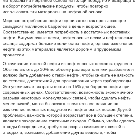
материалы на нефтяной основе из толщи пород, но и возвращать
в оборот потребительские продукты, чтобы повторно
использовать эти материалы на нефтяной основе.
Мировое потребление нефти оценивается как превышающее
семьдесят миллионов баррелей в день и возрастающее.
Соответственно, имеется потребность в достаточных поставках
нефти. Битуминозные пески, нефтеносные пески и нефтеносные
сланцы содержат большие количества нефти, однако извлечение
нефти из этих материалов является дорогим и трудоемким
процессом.
Откачивание тяжелой нефти из нефтеносных песков затруднено.
Обычно вплоть до 30% по объему растворителя или разбавителя
должно быть добавлено к такой нефти, чтобы снизить ее вязкость
до степени, достаточной для прокачивания через трубопроводы.
Это увеличивает затраты почти на 15% для барреля нефти при
современных ценах. Соответственно, возможность экономичного
разрыва некоторых молекулярных связей, чтобы сделать нефть
менее вязкой, могла бы оказать значительное влияние на
извлечение полезных продуктов из нефтеносных песков. Другой
проблемой, важность которой возрастает все в большей степени,
является захоронение токсичных отходов. Обычно, чтобы сделать
отходы безвредными, требуется разрыв химических связей в
отходах и, возможно, добавление других веществ, чтобы