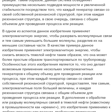
реакции. Таким образом, данная система объединяет
преимущества нескольких подводов мощности и увеличенной
стабильности посредством того, что каждый генератор связан со
своей собственной резонансной структурой, при этом каждая
резонансная структура, в свою очередь, связана с общим
объемом для проведения процесса или реакции.
В одном из аспектов данное изобретение применяет
электромагнитную энергию, чтобы разорвать молекулярные связи
и тем самым уменьшить большие молекулы, разделив их на
меньшие составные части. В качестве примера данное
изобретение применяет электромагнитную энергию, чтобы
снизить вязкость тяжелой нефти таким образом, что она может
более простым образом транспортироваться по трубопроводу.
Особенностью этого изобретения является то, что оно делает
возможным применение нескольких электромагнитных
генераторов к общему объему для проведения реакции или
процесса, при этом каждый генератор связан со своей
собственной резонансной структурой, предоставляя, тем самым,
электромагнитные поля большей величины, и каждая
резонансная структура связана с общим объемом для
проведения процесса или реакции. В дополнение к обработке
или разрыву молекулярных связей в тяжелой нефти (известному
в промышленности как «крекинг»), это изобретение применимо к
любому процессу или реакции, требующим применения