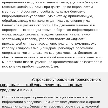
предназначенных для смягчения толчков, ударов и быстрого
гашения колебаний рамы при движении по неровностям
местности. В составе способа используют бортовую
информационно-управляющую систему, принимающую,
обрабатывающую сигналы от датчика отклонения угла
балансира и датчика скорости. При движении машины и в
определенные периоды времени бортовая информационно-
управляющая система передает сигналы на клапанно-
золотниковую коробку, управляя потоками жидкости
проходящей от гидронасоса через клапанно-золотниковую
коробку к гидропневмоцилиндрам, регулируя положение
опорных катков и положение корпуса машины. Достигается
обеспечение автоматической стабилизации корпуса колесного
многоосного шасси, улучшение эргономических показателей и
исключение пробоя подвески. 1 ил.
Устройство управления транспортного
средства и способ управления транспортным
средством
// 2568163
Состояние подрессоренной массы оценивают на основе
информации в предписанном частотном диапазоне скорости
вращения колес. Управляют амортизатором с регулируемой