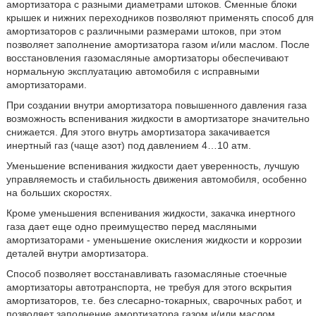
амортизатора с разными диаметрами штоков. Сменные блоки
крышек и нижних переходников позволяют применять способ для
амортизаторов с различными размерами штоков, при этом
позволяет заполнение амортизатора газом и/или маслом. После
восстановления газомасляные амортизаторы обеспечивают
нормальную эксплуатацию автомобиля с исправными
амортизаторами.
При создании внутри амортизатора повышенного давления газа
возможность вспенивания жидкости в амортизаторе значительно
снижается. Для этого внутрь амортизатора закачивается
инертный газ (чаще азот) под давлением 4…10 атм.
Уменьшение вспенивания жидкости дает уверенность, лучшую
управляемость и стабильность движения автомобиля, особенно
на больших скоростях.
Кроме уменьшения вспенивания жидкости, закачка инертного
газа дает еще одно преимущество перед масляными
амортизаторами - уменьшение окисления жидкости и коррозии
деталей внутри амортизатора.
Способ позволяет восстанавливать газомасляные стоечные
амортизаторы автотранспорта, не требуя для этого вскрытия
амортизаторов, т.е. без слесарно-токарных, сварочных работ, и
позволяет заполнение амортизатора газом и/или маслом.