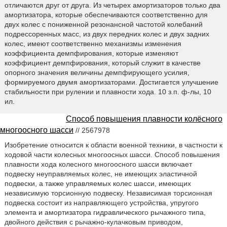
отличаются друг от друга. Из четырех амортизаторов только два
амортизатора, которые обеспечиваются соответственно для
двух колес с пониженной резонансной частотой колебаний
подрессоренных масс, из двух передних колес и двух задних
колес, имеют соответственно механизмы изменения
коэффициента демпфирования, которые изменяют
коэффициент демпфирования, который служит в качестве
опорного значения величины демпфирующего усилия,
формируемого двумя амортизаторами. Достигается улучшение
стабильности при рулении и плавности хода. 10 з.п. ф-лы, 10
ил.
Способ повышения плавности колёсного
многоосного шасси
// 2567978
Изобретение относится к области военной техники, в частности к
ходовой части колесных многоосных шасси. Способ повышения
плавности хода колесного многоосного шасси включает
подвеску неуправляемых колес, не имеющих эластичной
подвески, а также управляемых колес шасси, имеющих
независимую торсионную подвеску. Независимая торсионная
подвеска состоит из направляющего устройства, упругого
элемента и амортизатора гидравлического рычажного типа,
двойного действия с рычажно-кулачковым приводом,