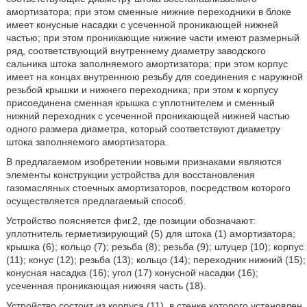
амортизатора; при этом сменные нижние переходники в блоке
имеет конусные насадки с усеченной проникающей нижней
частью; при этом проникающие нижние части имеют размерный
ряд, соответствующий внутреннему диаметру заводского
сальника штока заполняемого амортизатора; при этом корпус
имеет на концах внутреннюю резьбу для соединения с наружной
резьбой крышки и нижнего переходника; при этом к корпусу
присоединена сменная крышка с уплотнителем и сменный
нижний переходник с усеченной проникающей нижней частью
одного размера диаметра, который соответствуют диаметру
штока заполняемого амортизатора.
В предлагаемом изобретении новыми признаками являются
элементы конструкции устройства для восстановления
газомасляных стоечных амортизаторов, посредством которого
осуществляется предлагаемый способ.
Устройство поясняется фиг.2, где позиции обозначают:
уплотнитель герметизирующий (5) для штока (1) амортизатора;
крышка (6); кольцо (7); резьба (8); резьба (9); штуцер (10); корпус
(11); конус (12); резьба (13); кольцо (14); переходник нижний (15);
конусная насадка (16); угол (17) конусной насадки (16);
усеченная проникающая нижняя часть (18).
Устройство состоит из корпуса (11), в стенке которого установлен