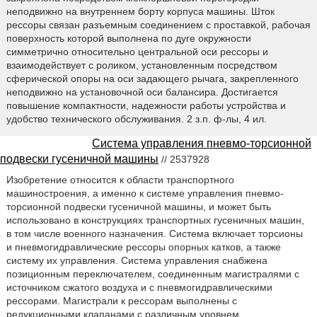
неподвижно на внутреннем борту корпуса машины. Шток
рессоры связан разъемным соединением с проставкой, рабочая
поверхность которой выполнена по дуге окружности
симметрично относительно центральной оси рессоры и
взаимодействует с роликом, установленным посредством
сферической опоры на оси задающего рычага, закрепленного
неподвижно на установочной оси балансира. Достигается
повышение компактности, надежности работы устройства и
удобство технического обслуживания. 2 з.п. ф-лы, 4 ил.
Система управления пневмо-торсионной
подвески гусеничной машины
// 2537928
Изобретение относится к области транспортного
машиностроения, а именно к системе управления пневмо-
торсионной подвески гусеничной машины, и может быть
использовано в конструкциях транспортных гусеничных машин,
в том числе военного назначения. Система включает торсионы
и пневмогидравлические рессоры опорных катков, а также
систему их управления. Система управления снабжена
позиционным переключателем, соединенным магистралями с
источником сжатого воздуха и с пневмогидравлическими
рессорами. Магистрали к рессорам выполнены с
редукционными клапанами с различным уровнем