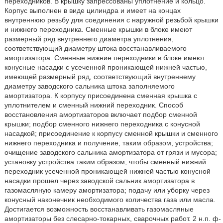
переходников. В крышку запрессованы уплотнение и кольцо.
Корпус выполнен в виде цилиндра и имеет на концах
внутреннюю резьбу для соединения с наружной резьбой крышки
и нижнего переходника. Сменные крышки в блоке имеют
размерный ряд внутреннего диаметра уплотнения,
соответствующий диаметру штока восстанавливаемого
амортизатора. Сменные нижние переходники в блоке имеют
конусные насадки с усеченной проникающей нижней частью,
имеющей размерный ряд, соответствующий внутреннему
диаметру заводского сальника штока заполняемого
амортизатора. К корпусу присоединена сменная крышка с
уплотнителем и сменный нижний переходник. Способ
восстановления амортизаторов включает подбор сменной
крышки; подбор сменного нижнего переходника с конусной
насадкой; присоединение к корпусу сменной крышки и сменного
нижнего переходника и получение, таким образом, устройства;
очищение заводского сальника амортизатора от грязи и мусора;
установку устройства таким образом, чтобы сменный нижний
переходник усеченной проникающей нижней частью конусной
насадки прошел через заводской сальник амортизатора в
газомасляную камеру амортизатора; подачу или уборку через
конусный наконечник необходимого количества газа или масла.
Достигается возможность восстанавливать газомасляные
амортизаторы без слесарно-токарных, сварочных работ. 2 н.п. ф-