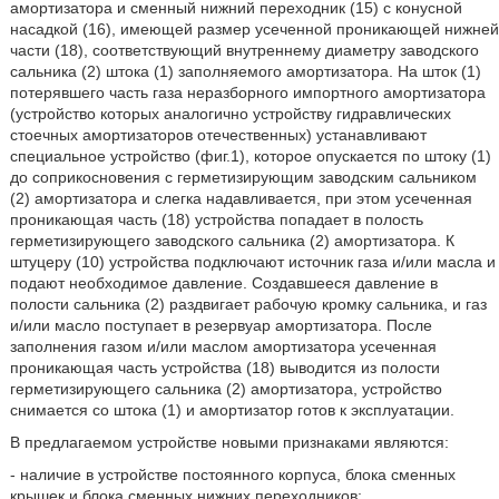
амортизатора и сменный нижний переходник (15) с конусной
насадкой (16), имеющей размер усеченной проникающей нижней
части (18), соответствующий внутреннему диаметру заводского
сальника (2) штока (1) заполняемого амортизатора. На шток (1)
потерявшего часть газа неразборного импортного амортизатора
(устройство которых аналогично устройству гидравлических
стоечных амортизаторов отечественных) устанавливают
специальное устройство (фиг.1), которое опускается по штоку (1)
до соприкосновения с герметизирующим заводским сальником
(2) амортизатора и слегка надавливается, при этом усеченная
проникающая часть (18) устройства попадает в полость
герметизирующего заводского сальника (2) амортизатора. К
штуцеру (10) устройства подключают источник газа и/или масла и
подают необходимое давление. Создавшееся давление в
полости сальника (2) раздвигает рабочую кромку сальника, и газ
и/или масло поступает в резервуар амортизатора. После
заполнения газом и/или маслом амортизатора усеченная
проникающая часть устройства (18) выводится из полости
герметизирующего сальника (2) амортизатора, устройство
снимается со штока (1) и амортизатор готов к эксплуатации.
В предлагаемом устройстве новыми признаками являются:
- наличие в устройстве постоянного корпуса, блока сменных
крышек и блока сменных нижних переходников;