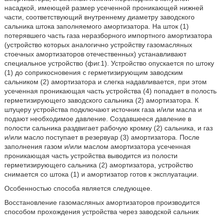
насадкой, имеющей размер усеченной проникающей нижней
части, соответствующий внутреннему диаметру заводского
сальника штока заполняемого амортизатора. На шток (1)
потерявшего часть газа неразборного импортного амортизатора
(устройство которых аналогично устройству газомасляных
стоечных амортизаторов отечественных) устанавливают
специальное устройство (фиг.1). Устройство опускается по штоку
(1) до соприкосновения с герметизирующим заводским
сальником (2) амортизатора и слегка надавливается, при этом
усеченная проникающая часть устройства (4) попадает в полость
герметизирующего заводского сальника (2) амортизатора. К
штуцеру устройства подключают источник газа и/или масла и
подают необходимое давление. Создавшееся давление в
полости сальника раздвигает рабочую кромку (2) сальника, и газ
и/или масло поступает в резервуар (3) амортизатора. После
заполнения газом и/или маслом амортизатора усеченная
проникающая часть устройства выводится из полости
герметизирующего сальника (2) амортизатора, устройство
снимается со штока (1) и амортизатор готов к эксплуатации.
Особенностью способа является следующее.
Восстановление газомасляных амортизаторов производится
способом прохождения устройства через заводской сальник