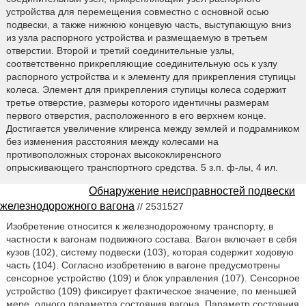
устройства для перемещения совместно с основной осью
подвески, а также нижнюю концевую часть, выступающую вниз
из узла распорного устройства и размещаемую в третьем
отверстии. Второй и третий соединительные узлы,
соответственно прикрепляющие соединительную ось к узлу
распорного устройства и к элементу для прикрепления ступицы
колеса. Элемент для прикрепления ступицы колеса содержит
третье отверстие, размеры которого идентичны размерам
первого отверстия, расположенного в его верхнем конце.
Достигается увеличение клиренса между землей и подрамником
без изменения расстояния между колесами на
противоположных сторонах высококлиренсного
опрыскивающего транспортного средства. 5 з.п. ф-лы, 4 ил.
Обнаружение неисправностей подвески
железнодорожного вагона
// 2531527
Изобретение относится к железнодорожному транспорту, в
частности к вагонам подвижного состава. Вагон включает в себя
кузов (102), систему подвески (103), которая содержит ходовую
часть (104). Согласно изобретению в вагоне предусмотрены
сенсорное устройство (109) и блок управления (107). Сенсорное
устройство (109) фиксирует фактическое значение, по меньшей
мере, одного параметра состояния вагона. Параметр состояния