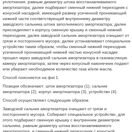
уплотнения, равным диаметру штока восстанавливаемого
амортизатора; далее подбирают сменный нижний переходник с
конусной насадкой, имеющей размер усеченной проникающей
нижней части соответствующий внутреннему диаметру
заводского сальника штока заполняемого амортизатора; далее
присоединяют к корпусу сменную крышку и сменный нижний
переходник; далее заводской сальник амортизатора очищают от
грязи и постороннего мусора; далее устанавливают специальное
устройство таким образом, чтобы сменный нижний переходник
усеченной проникающей нижней частью конусной насадки
прошел через заводской сальник амортизатора в газомасляную
камеру амортизатора; затем через конусный наконечник подают
или убирают необходимое количество газа и/или масла.
Способ поясняется на фиг.1.
Позиции обозначают: шток амортизатора (1); сальник
амортизатора (2); корпус амортизатора (3); устройство (4).
Способ осуществляют следующим образом.
Заводской сальник амортизатора очищают от грязи и
постороннего мусора. Собирают специальное устройство, для
этого подбирают сменную крышку с внутренним диаметром
сальника, равным диаметру штока восстанавливаемого
амортизатора, и сменный нижний переходник с конусной