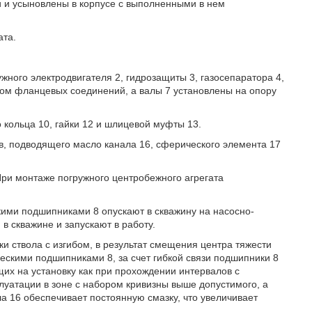
и усыновлены в корпусе с выполненными в нем
ата.
жного электродвигателя 2, гидрозащиты 3, газосепаратора 4,
вом фланцевых соединений, а валы 7 установлены на опору
о кольца 10, гайки 12 и шлицевой муфты 13.
в, подводящего масло канала 16, сферического элемента 17
ри монтаже погружного центробежного агрегата
кими подшипниками 8 опускают в скважину на насосно-
 в скважине и запускают в работу.
и ствола с изгибом, в результат смещения центра тяжести
скими подшипниками 8, за счет гибкой связи подшипники 8
их на установку как при прохождении интервалов с
плуатации в зоне с набором кривизны выше допустимого, а
а 16 обеспечивает постоянную смазку, что увеличивает