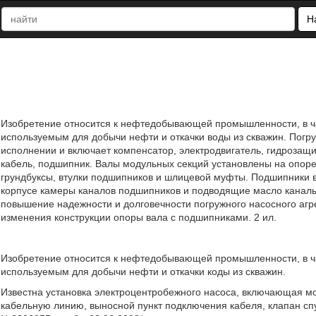
Н
Изобретение относится к нефтедобывающей промышленности, в ча
используемым для добычи нефти и откачки воды из скважин. Погр
исполнении и включает компенсатор, электродвигатель, гидрозащи
кабель, подшипник. Валы модульных секций установлены на опор
грундбуксы, втулки подшипников и шлицевой муфты. Подшипники 
корпусе камеры каналов подшипников и подводящие масло канал
повышение надежности и долговечности погружного насосного агр
изменения конструкции опоры вала с подшипниками. 2 ил.
Изобретение относится к нефтедобывающей промышленности, в ча
используемым для добычи нефти и откачки коды из скважин.
Известна установка электроцентробежного насоса, включающая мо
кабельную линию, выносной пункт подключения кабеля, клапан спу