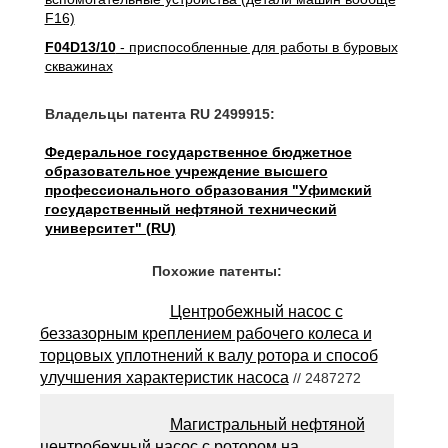
F16)
F04D13/10
- приспособленные для работы в буровых
скважинах
Владельцы патента RU 2499915:
Федеральное государственное бюджетное
образовательное учреждение высшего
профессионального образования "Уфимский
государственный нефтяной технический
университет" (RU)
Похожие патенты:
Центробежный насос с
беззазорным креплением рабочего колеса и
торцовых уплотнений к валу ротора и способ
улучшения характеристик насоса
// 2487272
Магистральный нефтяной
центробежный насос с ротором на