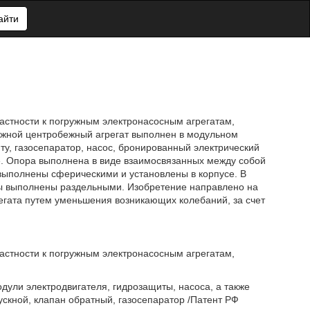
айти
стности к погружным электронасосным агрегатам,
ужной центробежный агрегат выполнен в модульном
ту, газосепаратор, насос, бронированный электрический
е. Опора выполнена в виде взаимосвязанных между собой
выполнены сферическими и установлены в корпусе. В
ы выполнены раздельными. Изобретение направлено на
егата путем уменьшения возникающих колебаний, за счет
стности к погружным электронасосным агрегатам,
дули электродвигателя, гидрозащиты, насоса, а также
скной, клапан обратный, газосепаратор /Патент РФ