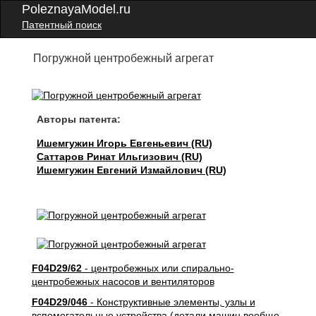
PoleznayaModel.ru
Патентный поиск
Погружной центробежный агрегат
Авторы патента:
Ишемгужин Игорь Евгеньевич (RU)
Саттаров Ринат Ильгизович (RU)
Ишемгужин Евгений Измайлович (RU)
F04D29/62
- центробежных или спирально-
центробежных насосов и вентиляторов
F04D29/046
- Конструктивные элементы, узлы и
вспомогательные устройства (детали машин вообще