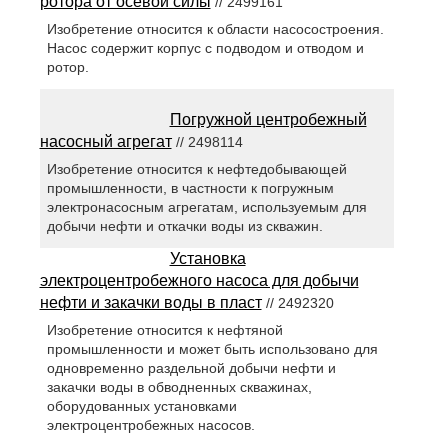
ротора от осевой силы
// 2499161
Изобретение относится к области насосостроения.
Насос содержит корпус с подводом и отводом и
ротор.
Погружной центробежный
насосный агрегат
// 2498114
Изобретение относится к нефтедобывающей
промышленности, в частности к погружным
электронасосным агрегатам, используемым для
добычи нефти и откачки воды из скважин.
Установка
электроцентробежного насоса для добычи
нефти и закачки воды в пласт
// 2492320
Изобретение относится к нефтяной
промышленности и может быть использовано для
одновременно раздельной добычи нефти и
закачки воды в обводненных скважинах,
оборудованных установками
электроцентробежных насосов.