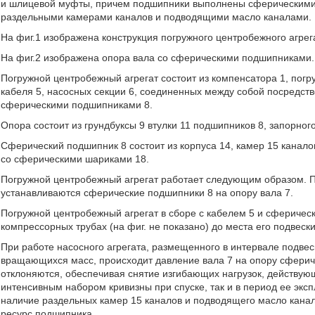
и шлицевой муфты, причем подшипники выполнены сферическими 
раздельными камерами каналов и подводящими масло каналами.
На фиг.1 изображена конструкция погружного центробежного агрег
На фиг.2 изображена опора вала со сферическими подшипниками.
Погружной центробежный агрегат состоит из компенсатора 1, погру
кабеля 5, насосных секции 6, соединенных между собой посредст
сферическими подшипниками 8.
Опора состоит из грундбуксы 9 втулки 11 подшипников 8, запорног
Сферический подшипник 8 состоит из корпуса 14, камер 15 канало
со сферическими шариками 18.
Погружной центробежный агрегат работает следующим образом. П
устанавливаются сферические подшипники 8 на опору вала 7.
Погружной центробежный агрегат в сборе с кабелем 5 и сферичес
компрессорных трубах (на фиг. не показано) до места его подвески
При работе насосного агрегата, размещенного в интервале подвеск
вращающихся масс, происходит давление вала 7 на опору сфериче
отклоняются, обеспечивая снятие изгибающих нагрузок, действующ
интенсивным набором кривизны при спуске, так и в период ее экс
наличие раздельных камер 15 каналов и подводящего масло канал
ресурс подшипника.