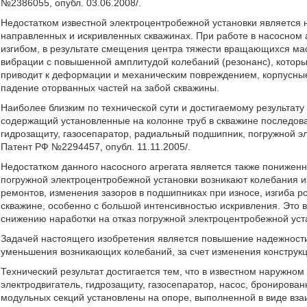
№2386055, опубл. 03.06.2008/.
Недостатком известной электроцентробежной установки является н
направленных и искривленных скважинах. При работе в насосном 
изгибом, в результате смещения центра тяжести вращающихся ма
вибрации с повышенной амплитудой колебаний (резонанс), которы
приводит к деформации и механическим повреждением, корпусные
падение оторванных частей на забой скважины.
Наиболее близким по технической сути и достигаемому результату
содержащий установленные на колонне труб в скважине последова
гидрозащиту, газосепаратор, радиальный подшипник, погружной э
Патент РФ №2294457, опубл. 11.11.2005/.
Недостатком данного насосного агрегата является также пониженн
погружной электроцентробежной установки возникают колебания 
ремонтов, изменения зазоров в подшипниках при износе, изгиба 
скважине, особенно с большой интенсивностью искривления. Это в
снижению наработки на отказ погружной электроцентробежной уст
Задачей настоящего изобретения является повышение надежности 
уменьшения возникающих колебаний, за счет изменения конструк
Технический результат достигается тем, что в известном наружн
электродвигатель, гидрозащиту, газосепаратор, насос, бронирова
модульных секций установлены на опоре, выполненной в виде вза