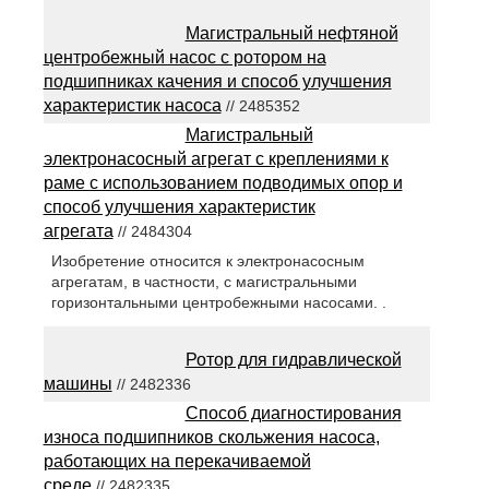
Магистральный нефтяной
центробежный насос с ротором на
подшипниках качения и способ улучшения
характеристик насоса
// 2485352
Магистральный
электронасосный агрегат с креплениями к
раме с использованием подводимых опор и
способ улучшения характеристик
агрегата
// 2484304
Изобретение относится к электронасосным
агрегатам, в частности, с магистральными
горизонтальными центробежными насосами. .
Ротор для гидравлической
машины
// 2482336
Способ диагностирования
износа подшипников скольжения насоса,
работающих на перекачиваемой
среде
// 2482335