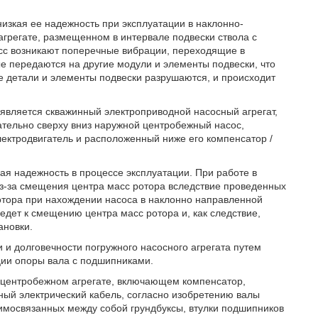
изкая ее надежность при эксплуатации в наклонно-
агрегате, размещенном в интервале подвески ствола с
сс возникают поперечные вибрации, переходящие в
е передаются на другие модули и элементы подвески, что
 детали и элементы подвески разрушаются, и происходит
 является скважинный электроприводной насосный агрегат,
тельно сверху вниз наружной центробежный насос,
лектродвигатель и расположенный ниже его компенсатор /
ая надежность в процессе эксплуатации. При работе в
из-за смещения центра масс ротора вследствие проведенных
ротора при нахождении насоса в наклонно направленной
едет к смещению центра масс ротора и, как следствие,
ановки.
и долговечности погружного насосного агрегата путем
ции опоры вала с подшипниками.
ом центробежном агрегате, включающем компенсатор,
нный электрический кабель, согласно изобретению валы
имосвязанных между собой грундбуксы, втулки подшипников