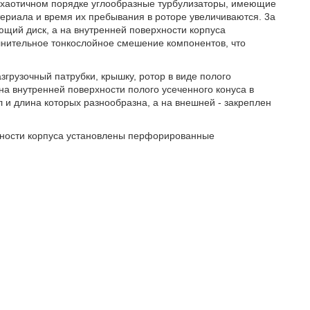
 в хаотичном порядке углообразные турбулизаторы, имеющие
териала и время их пребывания в роторе увеличиваются. 3а
ющий диск, а на внутренней поверхности корпуса
ительное тонкослойное смешение компонентов, что
згрузочный патрубки, крышку, ротор в виде полого
на внутренней поверхности полого усеченного конуса в
 и длина которых разнообразна, а на внешней - закреплен
рхности корпуса установлены перфорированные