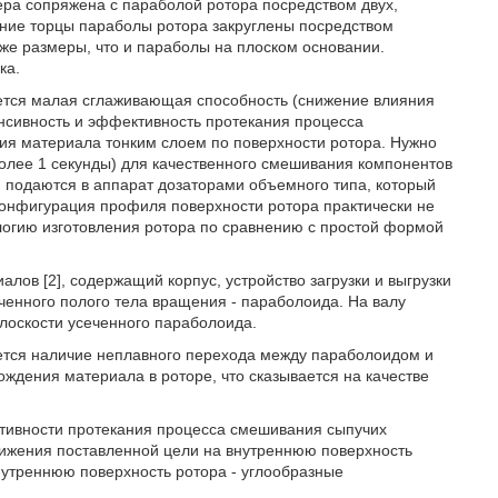
ра сопряжена с параболой ротора посредством двух,
хние торцы параболы ротора закруглены посредством
же размеры, что и параболы на плоском основании.
ка.
ется малая сглаживающая способность (снижение влияния
енсивность и эффективность протекания процесса
ния материала тонким слоем по поверхности ротора. Нужно
более 1 секунды) для качественного смешивания компонентов
и подаются в аппарат дозаторами объемного типа, который
конфигурация профиля поверхности ротора практически не
логию изготовления ротора по сравнению с простой формой
ов [2], содержащий корпус, устройство загрузки и выгрузки
ченного полого тела вращения - параболоида. На валу
лоскости усеченного параболоида.
ется наличие неплавного перехода между параболоидом и
ждения материала в роторе, что сказывается на качестве
тивности протекания процесса смешивания сыпучих
стижения поставленной цели на внутреннюю поверхность
утреннюю поверхность ротора - углообразные