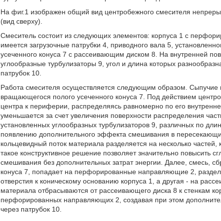
На фиг.1 изображен общий вид центробежного смесителя непрерыв
(вид сверху).
Смеситель состоит из следующих элементов: корпуса 1 с перфор
имеется загрузочные патрубки 4, приводного вала 5, установленно
усеченного конуса 7 с рассеивающим диском 8. На внутренней по
углообразные турбулизаторы 9, угол и длина которых разнообразн
патрубок 10.
Работа смесителя осуществляется следующим образом. Сыпучие к
вращающегося полого усеченного конуса 7. Под действием центро
центра к периферии, распределяясь равномерно по его внутренн
уменьшается за счет увеличения поверхности распределения част
установленных углообразных турбулизаторов 9, различных по длин
появлению дополнительного эффекта смешивания в пересекающих
кольцевидный поток материала разделяется на несколько частей, 
такое конструктивное решение позволяет значительно повысить с
смешивания без дополнительных затрат энергии. Далее, смесь, сб
конуса 7, попадает на перфорированные направляющие 2, разделяе
отверстия к коническому основанию корпуса 1, а другая - на расс
материала отбрасываются от рассеивающего диска 8 к стенкам ко
перфорированных направляющих 2, создавая при этом дополнител
через патрубок 10.