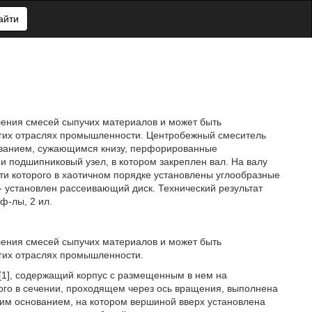
айти
ления смесей сыпучих материалов и может быть
ругих отраслях промышленности. Центробежный смеситель
ованием, сужающимся книзу, перфорированные
и подшипниковый узел, в котором закреплен вал. На валу
сти которого в хаотичном порядке установлены углообразные
 - установлен рассеивающий диск. Технический результат
ф-лы, 2 ил.
ления смесей сыпучих материалов и может быть
угих отраслях промышленности.
1], содержащий корпус с размещенным в нем на
ого в сечении, проходящем через ось вращения, выполнена
ким основанием, на котором вершиной вверх установлена