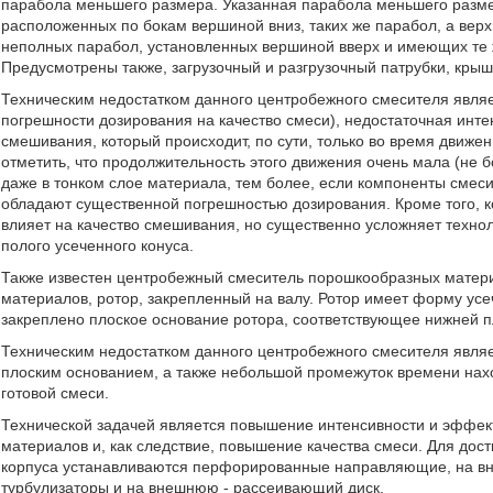
парабола меньшего размера. Указанная парабола меньшего разме
расположенных по бокам вершиной вниз, таких же парабол, а вер
неполных парабол, установленных вершиной вверх и имеющих те 
Предусмотрены также, загрузочный и разгрузочный патрубки, крыш
Техническим недостатком данного центробежного смесителя явля
погрешности дозирования на качество смеси), недостаточная инт
смешивания, который происходит, по сути, только во время движе
отметить, что продолжительность этого движения очень мала (не 
даже в тонком слое материала, тем более, если компоненты смес
обладают существенной погрешностью дозирования. Кроме того, 
влияет на качество смешивания, но существенно усложняет техно
полого усеченного конуса.
Также известен центробежный смеситель порошкообразных материал
материалов, ротор, закрепленный на валу. Ротор имеет форму усе
закреплено плоское основание ротора, соответствующее нижней п
Техническим недостатком данного центробежного смесителя явля
плоским основанием, а также небольшой промежуток времени нахо
готовой смеси.
Технической задачей является повышение интенсивности и эффек
материалов и, как следствие, повышение качества смеси. Для до
корпуса устанавливаются перфорированные направляющие, на вн
турбулизаторы и на внешнюю - рассеивающий диск.