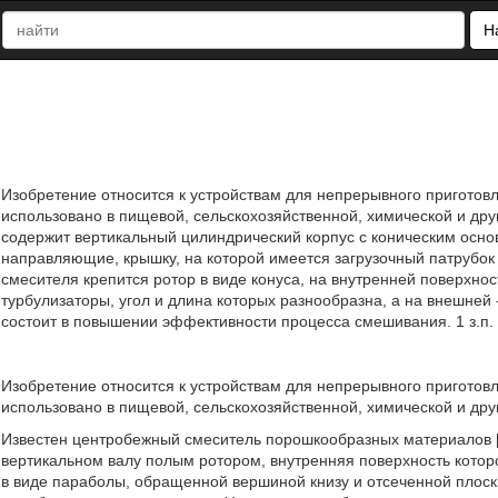
Н
Изобретение относится к устройствам для непрерывного приготов
использовано в пищевой, сельскохозяйственной, химической и д
содержит вертикальный цилиндрический корпус с коническим осн
направляющие, крышку, на которой имеется загрузочный патрубок 
смесителя крепится ротор в виде конуса, на внутренней поверхно
турбулизаторы, угол и длина которых разнообразна, а на внешней
состоит в повышении эффективности процесса смешивания. 1 з.п. 
Изобретение относится к устройствам для непрерывного приготов
использовано в пищевой, сельскохозяйственной, химической и др
Известен центробежный смеситель порошкообразных материалов [
вертикальном валу полым ротором, внутренняя поверхность котор
в виде параболы, обращенной вершиной книзу и отсеченной плос