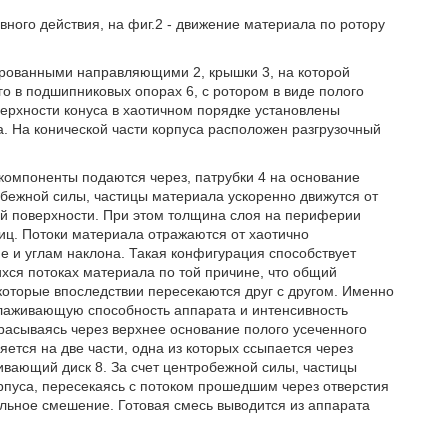
ного действия, на фиг.2 - движение материала по ротору
ированными направляющими 2, крышки 3, на которой
го в подшипниковых опорах 6, с ротором в виде полого
верхности конуса в хаотичном порядке установлены
а. На конической части корпуса расположен разгрузочный
омпоненты подаются через, патрубки 4 на основание
бежной силы, частицы материала ускоренно движутся от
ей поверхности. При этом толщина слоя на периферии
иц. Потоки материала отражаются от хаотично
е и углам наклона. Такая конфигурация способствует
ся потоках материала по той причине, что общий
которые впоследствии пересекаются друг с другом. Именно
глаживающую способность аппарата и интенсивность
расываясь через верхнее основание полого усеченного
тся на две части, одна из которых ссыпается через
еивающий диск 8. За счет центробежной силы, частицы
рпуса, пересекаясь с потоком прошедшим через отверстия
ьное смешение. Готовая смесь выводится из аппарата