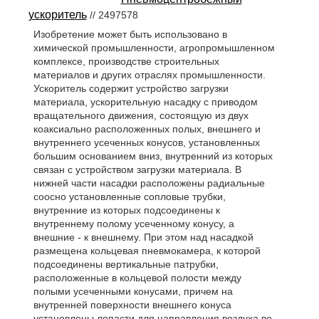
ускоритель
// 2497578
Изобретение может быть использовано в
химической промышленности, агропромышленном
комплексе, производстве строительных
материалов и других отраслях промышленности.
Ускоритель содержит устройство загрузки
материала, ускорительную насадку с приводом
вращательного движения, состоящую из двух
коаксиально расположенных полых, внешнего и
внутреннего усеченных конусов, установленных
большим основанием вниз, внутренний из которых
связан с устройством загрузки материала. В
нижней части насадки расположены радиальные
соосно установленные сопловые трубки,
внутренние из которых подсоединены к
внутреннему полому усеченному конусу, а
внешние - к внешнему. При этом над насадкой
размещена кольцевая пневмокамера, к которой
подсоединены вертикальные патрубки,
расположенные в кольцевой полости между
полыми усеченными конусами, причем на
внутренней поверхности внешнего конуса
установлены лопасти для направления воздуха во