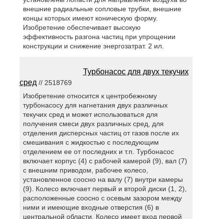
внешние радиальные сопловые трубки, внешние
концы которых имеют коническую форму.
Изобретение обеспечивает высокую
эффективность разгона частиц при упрощении
конструкции и снижение энергозатрат. 2 ил.
Турбонасос для двух текучих
сред
// 2518769
Изобретение относится к центробежному
турбонасосу для нагнетания двух различных
текучих сред и может использоваться для
получения смеси двух различных сред, для
отделения дисперсных частиц от газов после их
смешивания с жидкостью с последующим
отделением ее от последних и т.п. Турбонасос
включает корпус (4) с рабочей камерой (9), вал (7)
с внешним приводом, рабочее колесо,
установленное соосно на валу (7) внутри камеры
(9). Колесо включает первый и второй диски (1, 2),
расположенные соосно с осевым зазором между
ними и имеющие входные отверстия (6) в
центральной области. Колесо имеет вход первой