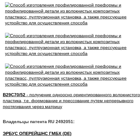
B29C70/52
- получение одноосно ориентированного волокнистого
пластика, т.е. формование и прессование путем непрерывного
протягивания через матрицу
Владельцы патента RU 2492051:
ЭРБУС ОПЕРЕЙШНС ГМБХ (DE)