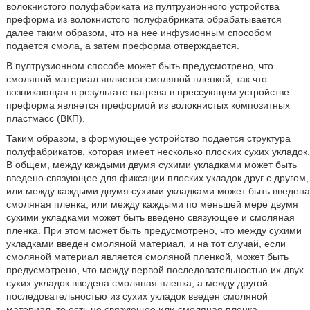
волокнистого полуфабриката из пултрузионного устройства
преформа из волокнистого полуфабриката обрабатывается
далее таким образом, что на нее инфузионным способом
подается смола, а затем преформа отверждается.
В пултрузионном способе может быть предусмотрено, что
смоляной материал является смоляной пленкой, так что
возникающая в результате нагрева в прессующем устройстве
преформа является преформой из волокнистых композитных
пластмасс (ВКП).
Таким образом, в формующее устройство подается структура
полуфабрикатов, которая имеет несколько плоских сухих укладок.
В общем, между каждыми двумя сухими укладками может быть
введено связующее для фиксации плоских укладок друг с другом,
или между каждыми двумя сухими укладками может быть введена
смоляная пленка, или между каждыми по меньшей мере двумя
сухими укладками может быть введено связующее и смоляная
пленка. При этом может быть предусмотрено, что между сухими
укладками введен смоляной материал, и на тот случай, если
смоляной материал является смоляной пленкой, может быть
предусмотрено, что между первой последовательностью их двух
сухих укладок введена смоляная пленка, а между другой
последовательностью из сухих укладок введен смоляной
материал, то есть не связующее или смоляная пленка.