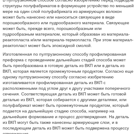
В пултрузионном способе согласно изобретению перед подводом
структуры полуфабрикатов в формующее устройство по меньшей
мере на один слой полуфабриката из армирующих волокон
может быть нанесено или наноситься связующее в виде
порошкообразного или пудрообразного материала. Связующее
может быть, прежде всего, порошкообразным или
пудрообразным материалом, который образован из материала-
реактопласта и/или материала-термопласта. При этом материал-
реактопласт может быть эпоксидной смолой.
Изготовленная по пултрузионному способу профилированная
преформа с проведением дальнейших стадий способа может
быть преобразована в готовую деталь из ВКП или в деталь из
ВКП, которая является промежуточным продуктом. Согласно еще
одному пултрузионному способу согласно изобретению
изготавливается профилированная деталь из ВКП с
расположенными под углом друг к другу участками поперечного
сечения. Соответствующая деталь из ВКП может быть готовой
деталью из ВКП, которая собирается с другими деталями, или
полуфабрикат может быть промежуточным продуктом, который
подается на дальнейшую стадию способа, например на
дальнейшее формование и процесс доотверждения. На деталь
из ВКП могут быть также нанесены армирующие слои, и в
последующем деталь из ВКП может быть подвержена процессу
отверждения.