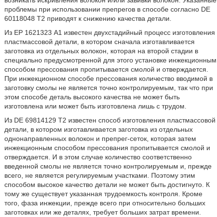
возникать искривления волокон и/или завивки волокон. Указанные
проблемы при использовании препрегов в способе согласно DE
60118048 Т2 приводят к снижению качества детали.
Из ЕР 1621323 А1 известен двухстадийный процесс изготовления
пластмассовой детали, в котором сначала изготавливается
заготовка из отдельных волокон, которая на второй стадии в
специально предусмотренной для этого установке инжекционным
способом прессования пропитывается смолой и отверждается.
При инжекционном способе прессования количество вводимой в
заготовку смолы не является точно контролируемым, так что при
этом способе деталь высокого качества не может быть
изготовлена или может быть изготовлена лишь с трудом.
Из DE 69814129 Т2 известен способ изготовления пластмассовой
детали, в котором изготавливается заготовка из отдельных
однонаправленных волокон и препрег-сеток, которая затем
инжекционным способом прессования пропитывается смолой и
отверждается. И в этом случае количество соответственно
введенной смолы не является точно контролируемым и, прежде
всего, не является регулируемым участками. Поэтому этим
способом высокое качество детали не может быть достигнуто. К
тому же существует указанная трудоемкость контроля. Кроме
того, фаза инжекции, прежде всего при относительно больших
заготовках или же деталях, требует больших затрат времени.