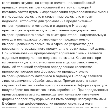
количества катушек, на которые намотан полосообразный
предварительно импрегнированный материал, который
изготавливается путем импрегнирования термореактивной смолы
в углеродные волокна или стеклянные волокна или тому
подобное. Устройство для формования предварительно
импрегнированного материала в заданную Н-форму,
прессующее устройство для прессования предварительно
импрегнированного элемента с четырех сторон, нагревательную
печь для последующего отверждения предварительно
импрегнированного элемента и отрезное устройство для
разрезания отвержденного продукта на отрезки заданной длины.
При использовании препрег-полуфабрикатов с ними является
заданным определенное содержание смолы. Кроме того, при
изготовлении детали с участками или в целом относительно
большой толщиной требуется определенное количество
препрегов, которое при формовании предварительно
импрегнированного материала в заданную Н-форму является
лишь ограниченно обрабатываемым. Прежде всего, в таких
случаях в областях изгиба преобразованной в Н-форму структуре
полуфабрикатов может возникать коробление. При определенных
предусматриваемых толщинах детали желаемое изменение
формы препрег-структуры может быть вообще неосуществимым.
В общем, при деформировании препрег-структуры могут