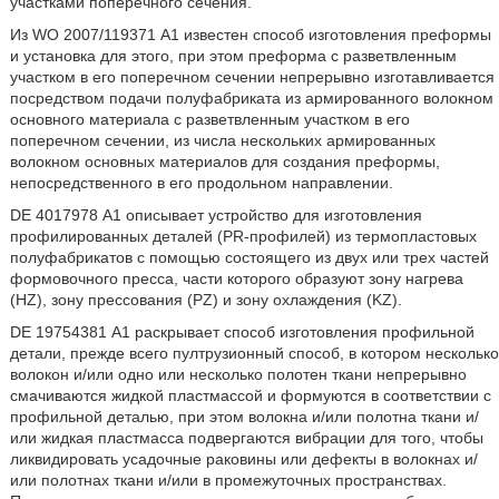
участками поперечного сечения.
Из WO 2007/119371 А1 известен способ изготовления преформы
и установка для этого, при этом преформа с разветвленным
участком в его поперечном сечении непрерывно изготавливается
посредством подачи полуфабриката из армированного волокном
основного материала с разветвленным участком в его
поперечном сечении, из числа нескольких армированных
волокном основных материалов для создания преформы,
непосредственного в его продольном направлении.
DE 4017978 А1 описывает устройство для изготовления
профилированных деталей (PR-профилей) из термопластовых
полуфабрикатов с помощью состоящего из двух или трех частей
формовочного пресса, части которого образуют зону нагрева
(HZ), зону прессования (PZ) и зону охлаждения (KZ).
DE 19754381 А1 раскрывает способ изготовления профильной
детали, прежде всего пултрузионный способ, в котором несколько
волокон и/или одно или несколько полотен ткани непрерывно
смачиваются жидкой пластмассой и формуются в соответствии с
профильной деталью, при этом волокна и/или полотна ткани и/
или жидкая пластмасса подвергаются вибрации для того, чтобы
ликвидировать усадочные раковины или дефекты в волокнах и/
или полотнах ткани и/или в промежуточных пространствах.