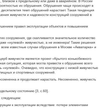
, близком к предельному или даже в аварийном. В России
ероятностью их обрушения. Обрушения чаще происходят в
 десятилетия темп обрушений нарастает. Такая тенденция
ения живучести и надежности конструкций сооружений в
ушением правил эксплуатации объектов и повышением
гих сооружения, где скапливается значительное количество
даже «нулевой» живучестью, а не инженера! Такие решения
, всем известные случаи обрушения в Москве «Аквапарка» и
ерб живучести является проект «Крытого конькобежного
ийная ситуация, которая могла привести к обрушению всего
 «нулевой». Очевидно, что конструкции с низкой живучестью
елищных и спортивных сооружений.
есомненна и продолжает нарастать. Несомненно, живучесть
дельному состоянию [3, с.60].
ри следующем:
трукции к эксплуатации вследствие: потери элементами