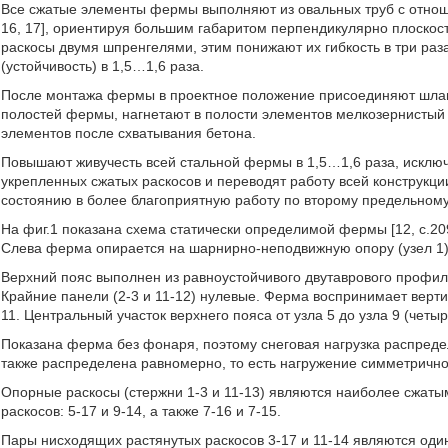
Все сжатые элементы фермы выполняют из овальных труб с отноше
16, 17], ориентируя большим габаритом перпендикулярно плоско
раскосы двумя шпренгелями, этим понижают их гибкость в три ра
(устойчивость) в 1,5…1,6 раза.
После монтажа фермы в проектное положение присоединяют шланг
полостей фермы, нагнетают в полости элементов мелкозернисты
элементов после схватывания бетона.
Повышают живучесть всей стальной фермы в 1,5…1,6 раза, исключ
укрепленных сжатых раскосов и переводят работу всей конструкц
состоянию в более благоприятную работу по второму предельном
На фиг.1 показана схема статически определимой фермы [12, с.20
Слева ферма опирается на шарнирно-неподвижную опору (узел 1),
Верхний пояс выполнен из равноустойчивого двутаврового профиля 
Крайние панели (2-3 и 11-12) нулевые. Ферма воспринимает верт
11. Центральный участок верхнего пояса от узла 5 до узла 9 (чет
Показана ферма без фонаря, поэтому снеговая нагрузка распреде
также распределена равномерно, то есть нагружение симметрично
Опорные раскосы (стержни 1-3 и 11-13) являются наиболее сжат
раскосов: 5-17 и 9-14, а также 7-16 и 7-15.
Пары нисходящих растянутых раскосов 3-17 и 11-14 являются оди