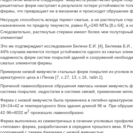
решетчатых ферм наступает в результате потери устойчивости тол
фермы, что превращает ее в механизм и происходит обрушение 
Несущую способность всегда теряют сжатые, а не растянутые стер
назначенное по пределу текучести, равно R
=240 МПа [8,с.64], а
y
Следовательно, растянутые стержни имеют более чем полуторный
элементам!
Это же подтверждают исследования Белени Е.И. [4], Беляева Б.И., 
44% случаев является потеря устойчивости одного из сжатых элем
надежность ферм систем покрытий зданий и сооружений необход
сжатых элементов фермы.
Примером низкой живучести стальных ферм покрытия из уголков 
арматурного цеха в г.Пенза [7, с.27, 13, с.16, табл.1].
Причиной лавинообразное обрушения явилась низкая живучесть ф
система покрытия, недостатки в системе связей, применение кипящ
Ферма с низкой живучести была применена в литейно-арматурном 
18+24=42 м температурного блок здания длиной 96 м. При обруш
2
42·96=4032 м
произошло лавинообразно.
Ферма выполнена из симметричных в сечении уголковых профилей [
«типовая» ферма, разработанная в середине прошлого века. В Р
сооружений с такими фермами с низкой живучестью.