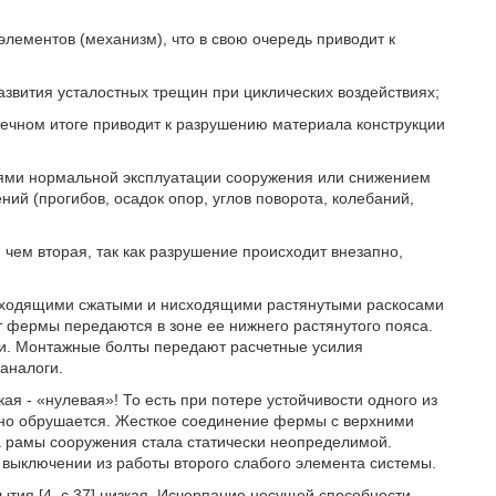
лементов (механизм), что в свою очередь приводит к
развития усталостных трещин при циклических воздействиях;
нечном итоге приводит к разрушению материала конструкции
иями нормальной эксплуатации сооружения или снижением
й (прогибов, осадок опор, углов поворота, колебаний,
 чем вторая, так как разрушение происходит внезапно,
осходящими сжатыми и нисходящими растянутыми раскосами
 от фермы передаются в зоне ее нижнего растянутого пояса.
. Монтажные болты передают расчетные усилия
аналоги.
ая - «нулевая»! То есть при потере устойчивости одного из
пно обрушается. Жесткое соединение фермы с верхними
ма рамы сооружения стала статически неопределимой.
 выключении из работы второго слабого элемента системы.
тия [4, с.37] низкая. Исчерпание несущей способности