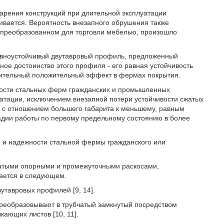
тарения конструкций при длительной эксплуатации
ивается. Вероятность внезапного обрушения также
и, преобразованном для торговли мебелью, произошло
авноустойчивый двутавровый профиль, предложенный
вное достоинство этого профиля - его равная устойчивость
начительный положительный эффект в фермах покрытия.
ности стальных ферм гражданских и промышленных
атации, исключением внезапной потери устойчивости сжатых
 с отношением большего габарита к меньшему, равным
адии работы по первому предельному состоянию в более
и и надежности стальной фермы гражданского или
атыми опорными и промежуточными раскосами,
ается в следующем.
тавровых профилей [9, 14].
преобразовывают в трубчатый замкнутый посредством
ающих листов [10, 11].