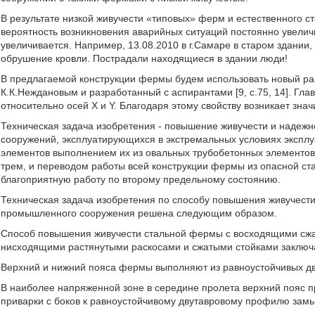
В результате низкой живучести «типовых» ферм и естественного с
вероятность возникновения аварийных ситуаций постоянно увелич
увеличивается. Например, 13.08.2010 в г.Самаре в старом здани
обрушение кровли. Пострадали находящиеся в здании люди!
В предлагаемой конструкции фермы будем использовать новый р
К.К.Неждановым и разработанный с аспирантами [9, с.75, 14]. Гла
относительно осей Х и Y. Благодаря этому свойству возникает з
Техническая задача изобретения - повышение живучести и надеж
сооружений, эксплуатирующихся в экстремальных условиях эксплу
элементов выполнением их из овальных трубобетонных элементов
трем, и переводом работы всей конструкции фермы из опасной ст
благоприятную работу по второму предельному состоянию.
Техническая задача изобретения по способу повышения живучест
промышленного сооружения решена следующим образом.
Способ повышения живучести стальной фермы с восходящими сж
нисходящими растянутыми раскосами и сжатыми стойками заключ
Верхний и нижний пояса фермы выполняют из равноустойчивых дву
В наиболее напряженной зоне в середине пролета верхний пояс 
приварки с боков к равноустойчивому двутавровому профилю замык