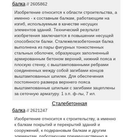
балка
// 2605862
Изобретение относится к области строительства, а
именно - к составным балкам, работающим на
изгиб, используемым в качестве несущих
элементов зданий. Технический результат
изобретения заключается в повышении несущей
способности балки. Сталежелезобетонная балка
выполнена из пары фигурных тонкостенных
стальных оболочек, образующих заполненный
армированным бетоном верхний, нижний пояса и
плоскую стенку, с выштампованными ребрами
соединенных между собой загибами концов
выштампованных шпилек. Для обеспечения
постоянного размера верхнего пояса
выштампованные шпильки с загибами зацеплены
за сеточную арматуру. 1 з.п. ф-лы, 7 ил.
Сталебетонная
балка
// 2621247
Изобретение относится к строительству, а именно
к балкам покрытий и перекрытий зданий и
сооружений, к подкрановым балкам и другим
элементам, работающим преимущественно в