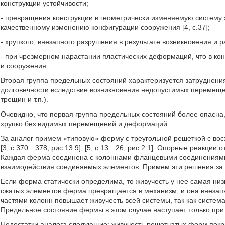
конструкции устойчивости;
- превращения конструкции в геометрически изменяемую систему э
качественному изменению конфигурации сооружения [4, с.37];
- хрупкого, внезапного разрушения в результате возникновения и 
- при чрезмерном нарастании пластических деформаций, что в ко
и сооружения.
Вторая группа предельных состояний характеризуется затруднен
долговечности вследствие возникновения недопустимых перемещени
трещин и т.п.).
Очевидно, что первая группа предельных состояний более опасна,
хрупко без видимых перемещений и деформаций.
За аналог примем «типовую» ферму с треугольной решеткой с в
[3, с.370…378, рис.13.9], [5, с.13…26, рис.2.1]. Опорные реакции
Каждая ферма соединена с колоннами фланцевыми соединениями
взаимодействия соединяемых элементов. Примем эти решения за 
Если ферма статически определима, то живучесть у нее самая низк
сжатых элементов ферма превращается в механизм, и она внеза
частями колонн повышает живучесть всей системы, так как систе
Предельное состояние фермы в этом случае наступает только при
Недостатки аналога следующие: живучесть решетчатых ферм покры