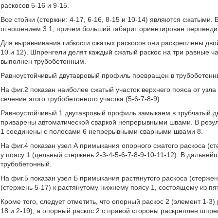
раскосов 5-16 и 9-15.
Все стойки (стержни: 4-17, 6-16, 8-15 и 10-14) являются сжатыми.
отношением 3:1, причем больший габарит ориентирован перпенди
Для выравнивания гибкости сжатых раскосов они раскреплены двой
10 и 12). Шпренгели делят каждый сжатый раскос на три равные ча
выполнен трубобетонным.
Равноустойчивый двутавровый профиль превращен в трубобетон
На фиг.2 показан наиболее сжатый участок верхнего пояса от узла 5 
сечение этого трубобетонного участка (5-6-7-8-9).
Равноустойчивый 1 двутавровый профиль замыкаем в трубчатый дв
приварены автоматической сваркой непрерывными швами. В резуль
1 соединены с полосами 6 непрерывными сварными швами 8.
На фиг.4 показан узел А примыкания опорного сжатого раскоса (сте
у поясу 1 (цельный стержень 2-3-4-5-6-7-8-9-10-11-12). В дальне
трубобетонный.
На фиг.5 показан узел Б примыкания растянутого раскоса (стержень
(стержень 5-17) к растянутому нижнему поясу 1, состоящему из пяти
Кроме того, следует отметить, что опорный раскос 2 (элемент 1-
18 и 2-19), а опорный раскос 2 с правой стороны раскреплен шпре