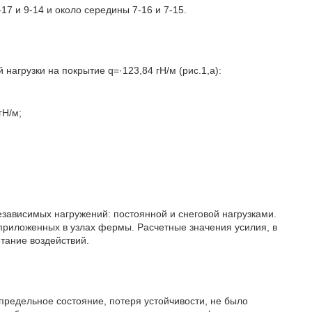
7 и 9-14 и около середины 7-16 и 7-15.
агрузки на покрытие q=·123,84 гН/м (рис.1,а):
гН/м;
ависимых нагружений: постоянной и снеговой нагрузками.
приложенных в узлах фермы. Расчетные значения усилия, в
тание воздействий.
предельное состояние, потеря устойчивости, не было