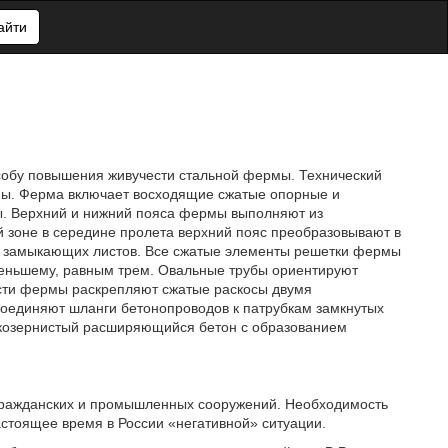
айти
пособу повышения живучести стальной фермы. Технический
мы. Ферма включает восходящие сжатые опорные и
ы. Верхний и нижний пояса фермы выполняют из
 зоне в середине пролета верхний пояс преобразовывают в
ю замыкающих листов. Все сжатые элементы решетки фермы
меньшему, равным трем. Овальные трубы ориентируют
сти фермы раскрепляют сжатые раскосы двумя
оединяют шланги бетонопроводов к патрубкам замкнутых
лкозернистый расширяющийся бетон с образованием
 гражданских и промышленных сооружений. Необходимость
стоящее время в России «негативной» ситуации.