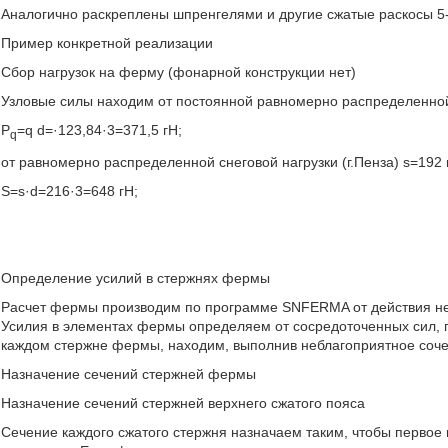
Аналогично раскреплены шпренгелями и другие сжатые раскосы 5-1
Пример конкретной реализации
Сбор нагрузок на ферму (фонарной конструкции нет)
Узловые силы находим от постоянной равномерно распределенной н
P
=q d=·123,84·3=371,5 гН;
q
от равномерно распределенной снеговой нагрузки (г.Пенза) s=192 
S=s·d=216·3=648 гН;
Определение усилий в стержнях фермы
Расчет фермы производим по программе SNFERMA от действия нез
Усилия в элементах фермы определяем от сосредоточенных сил, 
каждом стержне фермы, находим, выполнив неблагоприятное соче
Назначение сечений стержней фермы
Назначение сечений стержней верхнего сжатого пояса
Сечение каждого сжатого стержня назначаем таким, чтобы первое 