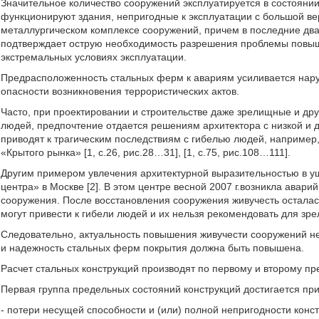
Значительное количество сооружений эксплуатируется в состоянии
функционируют здания, непригодные к эксплуатации с большой в
металлургическом комплексе сооружений, причем в последние два
подтверждает острую необходимость разрешения проблемы повыш
экстремальных условиях эксплуатации.
Предрасположенность стальных ферм к авариям усиливается нар
опасности возникновения террористических актов.
Часто, при проектировании и строительстве даже зрелищные и дру
людей, предпочтение отдается решениям архитектора с низкой и 
приводят к трагическим последствиям с гибелью людей, например
«Крытого рынка» [1, с.26, рис.28…31], [1, с.75, рис.108…111].
Другим примером увлечения архитектурной выразительностью в ущ
центра» в Москве [2]. В этом центре весной 2007 г.возникла авар
сооружения. После восстановления сооружения живучесть осталась
могут привести к гибели людей и их нельзя рекомендовать для зр
Следовательно, актуальность повышения живучести сооружений н
и надежность стальных ферм покрытия должна быть повышена.
Расчет стальных конструкций производят по первому и второму пре
Первая группа предельных состояний конструкций достигается п
- потери несущей способности и (или) полной непригодности конс