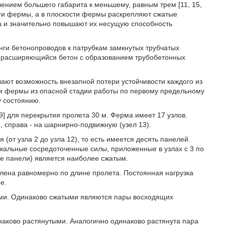
нием большего габарита к меньшему, равным трем [11, 15,
сти фермы, а в плоскости фермы раскрепляют сжатые
за и значительно повышают их несущую способность
и бетонопроводов к патрубкам замкнутых трубчатых
й расширяющийся бетон с образованием трубобетонных
ают возможность внезапной потери устойчивости каждого из
ии фермы из опасной стадии работы по первому предельному
у состоянию.
9] для перекрытия пролета 30 м. Ферма имеет 17 узлов.
 справа - на шарнирно-подвижную (узел 13).
(от узла 2 до узла 12), то есть имеется десять панелей.
икальные сосредоточенные силы, приложенные в узлах с 3 по
ыре панели) является наиболее сжатым.
лена равномерно по длине пролета. Постоянная нагрузка
е.
ыми. Одинаково сжатыми являются пары восходящих
наково растянутыми. Аналогично одинаково растянута пара