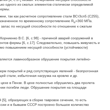
ько одного из сжатых элементов статически определимой
фермы.
жни, так как расчетное сопротивление стали ВСт3сп5 (С255),
 назначенное по временному сопротивлению R
=360 МПа.
u
 запас по несущей способности по отношению к сжатым
Корниенко B.C. [6, c.98] - причиной аварий сооружений в
ентов фермы [6, с.17]. Следовательно, повышать живучесть и
имо повышением несущей способности (устойчивости)
является лавинообразное обрушение покрытия литейно-
ерм покрытий и ряд сопутствующих явлений - безпрогонная
ей стали, избыточная нагрузка на кровлю и др.
цехе в Пензе. В цехе полностью обрушились два пролета
ении погибли люди. Обрушение покрытия на площади
5], образующих в сборке тавровое сечение, то есть
оссии и в бывшем СССР построено большое количество