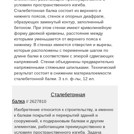
условиях пространственного изгиба.
Сталебетонная балка состоит из верхнего и
нижнего поясов, стенок и опорных диафрагм,
образующих замкнутый контур, заполненный
бетоном. При этом стенки имеют криволинейную
форму двоякой кривизны, расстояние между
которыми уменьшается от верхнего пояса к
нижнему. В стенках имеются отверстия и вырезы,
которые расположены с переменным шагом по
длине балки в соответствии с эпюрой сдвигающих
напряжений. Стенки объединены предварительно
напряженными стяжными шпильками. Технический
результат состоит в снижении материалоемкости
сталебетонной балки. 3 з.п. ф-лы, 12 ил.
Сталебетонная
балка
// 2627810
Изобретение относится к строительству, а именно
к балкам покрытий и перекрытий зданий и
сооружений, к подкрановым балкам и другим
элементам, работающим преимущественно в
условиях пространственного изгиба. Задача