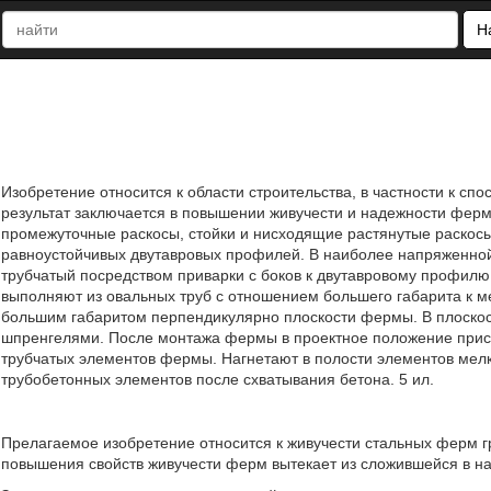
Н
Изобретение относится к области строительства, в частности к с
результат заключается в повышении живучести и надежности фер
промежуточные раскосы, стойки и нисходящие растянутые раскос
равноустойчивых двутавровых профилей. В наиболее напряженной
трубчатый посредством приварки с боков к двутавровому профил
выполняют из овальных труб с отношением большего габарита к 
большим габаритом перпендикулярно плоскости фермы. В плоско
шпренгелями. После монтажа фермы в проектное положение прис
трубчатых элементов фермы. Нагнетают в полости элементов ме
трубобетонных элементов после схватывания бетона. 5 ил.
Прелагаемое изобретение относится к живучести стальных ферм
повышения свойств живучести ферм вытекает из сложившейся в на