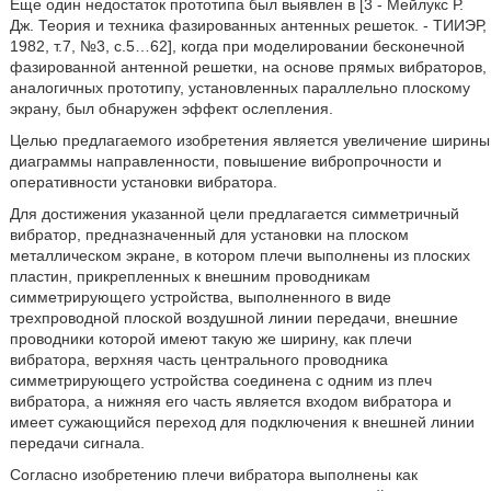
Еще один недостаток прототипа был выявлен в [3 - Мейлукс Р.
Дж. Теория и техника фазированных антенных решеток. - ТИИЭР,
1982, т.7, №3, с.5…62], когда при моделировании бесконечной
фазированной антенной решетки, на основе прямых вибраторов,
аналогичных прототипу, установленных параллельно плоскому
экрану, был обнаружен эффект ослепления.
Целью предлагаемого изобретения является увеличение ширины
диаграммы направленности, повышение вибропрочности и
оперативности установки вибратора.
Для достижения указанной цели предлагается симметричный
вибратор, предназначенный для установки на плоском
металлическом экране, в котором плечи выполнены из плоских
пластин, прикрепленных к внешним проводникам
симметрирующего устройства, выполненного в виде
трехпроводной плоской воздушной линии передачи, внешние
проводники которой имеют такую же ширину, как плечи
вибратора, верхняя часть центрального проводника
симметрирующего устройства соединена с одним из плеч
вибратора, а нижняя его часть является входом вибратора и
имеет сужающийся переход для подключения к внешней линии
передачи сигнала.
Согласно изобретению плечи вибратора выполнены как