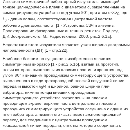
Известен симметричный вибраторный излучатель, имеющий
тонкие цилиндрические плечи с диаметром d, закрепленные на
симметрирующем устройстве под углом 90°, при этом d<<λ
, где
0
λ
- длина волны, соответствующая центральной частоте
0
рабочего диапазона частот [1 - Устройства СВЧ и антенны.
Проектирование фазированных антенных решеток. Под ред.
Д.И.Воскресенского, М.: Радиотехника, 2003, рис.2.6.1а].
Недостатком этого излучателя является узкая ширина диаграммы
направленности (ДН) [1 - стр.222].
Наиболее близким по сущности к изобретению является
симметричный вибратор [1 - рис.2.6.1б], взятый за прототип,
плечи которого выполнены из плоских пластин и крепятся под
углом 90° к внешним проводникам симметрирующего устройства,
выполненного в виде трехпроводной плоской воздушной линии
передачи высотой λ
/4 и шириной, равной ширине плеч
0
вибратора, нижние концы внешних проводников
симметрирующего устройства закреплены на плоском
проводящем экране, верхняя часть центрального плоского
проводника симметрирующего устройства соединена с одним из
плеч вибратора, а нижняя его часть имеет экспоненциальный
переход для соединения с центральным проводником
коаксиальной линии передачи, оплетка которого соединена с