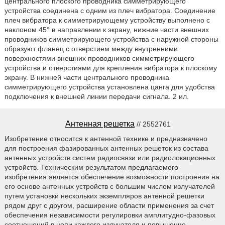
центрального плоского проводника симметрирующего
устройства соединена с одним из плеч вибратора. Соединение
плеч вибратора к симметрирующему устройству выполнено с
наклоном 45° в направлении к экрану, нижние части внешних
проводников симметрирующего устройства с наружной стороны
образуют фланец с отверстием между внутренними
поверхностями внешних проводников симметрирующего
устройства и отверстиями для крепления вибратора к плоскому
экрану. В нижней части центрального проводника
симметрирующего устройства установлена цанга для удобства
подключения к внешней линии передачи сигнала. 2 ил.
Антенная решетка
// 2552761
Изобретение относится к антенной технике и предназначено
для построения фазированных антенных решеток из состава
антенных устройств систем радиосвязи или радиолокационных
устройств. Техническим результатом предлагаемого
изобретения является обеспечение возможности построения на
его основе антенных устройств с большим числом излучателей
путем установки нескольких экземпляров антенной решетки
рядом друг с другом, расширение области применения за счет
обеспечения независимости регулировки амплитудно-фазовых
соотношений в цепи каждого излучателя и повышение