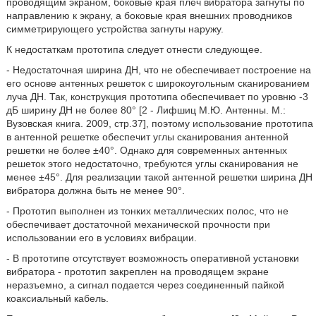
проводящим экраном, боковые края плеч вибратора загнуты по
направлению к экрану, а боковые края внешних проводников
симметрирующего устройства загнуты наружу.
К недостаткам прототипа следует отнести следующее.
- Недостаточная ширина ДН, что не обеспечивает построение на
его основе антенных решеток с широкоугольным сканированием
луча ДН. Так, конструкция прототипа обеспечивает по уровню -3
дБ ширину ДН не более 80° [2 - Лифшиц М.Ю. Антенны. М.:
Вузовская книга. 2009, стр.37], поэтому использование прототипа
в антенной решетке обеспечит углы сканирования антенной
решетки не более ±40°. Однако для современных антенных
решеток этого недостаточно, требуются углы сканирования не
менее ±45°. Для реализации такой антенной решетки ширина ДН
вибратора должна быть не менее 90°.
- Прототип выполнен из тонких металлических полос, что не
обеспечивает достаточной механической прочности при
использовании его в условиях вибрации.
- В прототипе отсутствует возможность оперативной установки
вибратора - прототип закреплен на проводящем экране
неразъемно, а сигнал подается через соединенный пайкой
коаксиальный кабель.