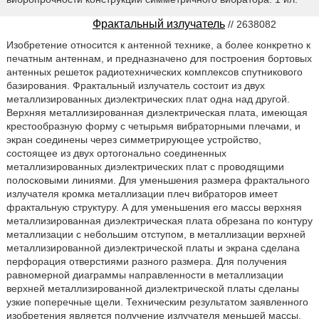
Фрактальный излучатель
// 2638082
Изобретение относится к антенной технике, а более конкретно к
печатным антеннам, и предназначено для построения бортовых
антенных решеток радиотехнических комплексов спутникового
базирования. Фрактальный излучатель состоит из двух
металлизированных диэлектрических плат одна над другой.
Верхняя металлизированная диэлектрическая плата, имеющая
крестообразную форму с четырьмя вибраторными плечами, и
экран соединены через симметрирующее устройство,
состоящее из двух ортогонально соединенных
металлизированных диэлектрических плат с проводящими
полосковыми линиями. Для уменьшения размера фрактального
излучателя кромка металлизации плеч вибраторов имеет
фрактальную структуру. А для уменьшения его массы верхняя
металлизированная диэлектрическая плата обрезана по контуру
металлизации с небольшим отступом, в металлизации верхней
металлизированной диэлектрической платы и экрана сделана
перфорация отверстиями разного размера. Для получения
равномерной диаграммы направленности в металлизации
верхней металлизированной диэлектрической платы сделаны
узкие поперечные щели. Техническим результатом заявленного
изобретения является получение излучателя меньшей массы,