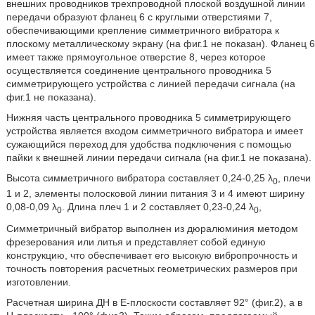
внешних проводников трехпроводной плоской воздушной линии
передачи образуют фланец 6 с круглыми отверстиями 7,
обеспечивающими крепление симметричного вибратора к
плоскому металлическому экрану (на фиг.1 не показан). Фланец 6
имеет также прямоугольное отверстие 8, через которое
осуществляется соединение центрального проводника 5
симметрирующего устройства с линией передачи сигнала (на
фиг.1 не показана).
Нижняя часть центрального проводника 5 симметрирующего
устройства является входом симметричного вибратора и имеет
сужающийся переход для удобства подключения с помощью
пайки к внешней линии передачи сигнала (на фиг.1 не показана).
Высота симметричного вибратора составляет 0,24-0,25 λ
, плечи
0
1 и 2, элементы полосковой линии питания 3 и 4 имеют ширину
0,08-0,09 λ
. Длина плеч 1 и 2 составляет 0,23-0,24 λ
,
0
0
Симметричный вибратор выполнен из дюралюминия методом
фрезерования или литья и представляет собой единую
конструкцию, что обеспечивает его высокую вибропрочность и
точность повторения расчетных геометрических размеров при
изготовлении.
Расчетная ширина ДН в Е-плоскости составляет 92° (фиг.2), а в