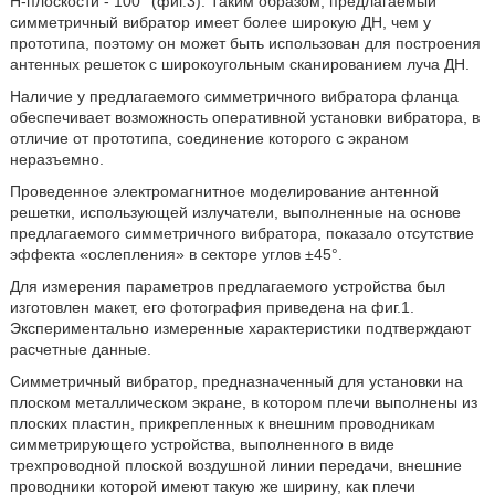
Н-плоскости - 100° (фиг.3). Таким образом, предлагаемый
симметричный вибратор имеет более широкую ДН, чем у
прототипа, поэтому он может быть использован для построения
антенных решеток с широкоугольным сканированием луча ДН.
Наличие у предлагаемого симметричного вибратора фланца
обеспечивает возможность оперативной установки вибратора, в
отличие от прототипа, соединение которого с экраном
неразъемно.
Проведенное электромагнитное моделирование антенной
решетки, использующей излучатели, выполненные на основе
предлагаемого симметричного вибратора, показало отсутствие
эффекта «ослепления» в секторе углов ±45°.
Для измерения параметров предлагаемого устройства был
изготовлен макет, его фотография приведена на фиг.1.
Экспериментально измеренные характеристики подтверждают
расчетные данные.
Симметричный вибратор, предназначенный для установки на
плоском металлическом экране, в котором плечи выполнены из
плоских пластин, прикрепленных к внешним проводникам
симметрирующего устройства, выполненного в виде
трехпроводной плоской воздушной линии передачи, внешние
проводники которой имеют такую же ширину, как плечи