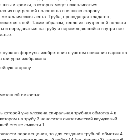
я швы и кромки, в которых могут накапливаться
пла из внутренней полости на внешнюю сторону
 металлическая лента. Труба, проводящая хладагент,
ивается к ней. Таким образом, тепло из внутренней полости
ты и передаваться на трубу и перемещающийся внутри нее
остью.
х пунктов формулы изобретения с учетом описания варианта
а фигурах изображено:
нейную сторону.
бмотанной емкостью.
ь которой уже уложена спиральная трубная обмотка 4 в
в котором на трубу 3 наносится синтетический каучуковый
ней стенке емкости 1.
можности перемещения, то для создания трубной обмотки 4
дусмотрен промышленный робот 14 (см. фигуру 3), который