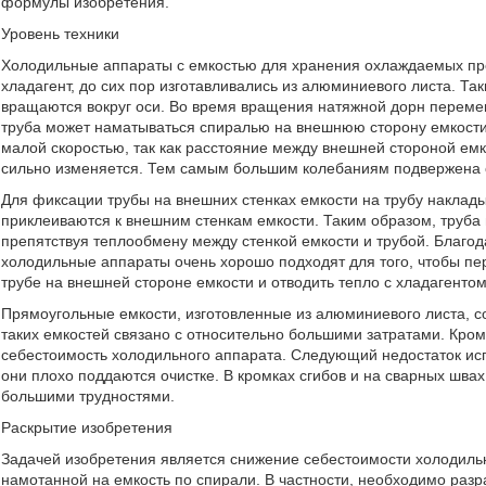
формулы изобретения.
Уровень техники
Холодильные аппараты с емкостью для хранения охлаждаемых про
хладагент, до сих пор изготавливались из алюминиевого листа. Т
вращаются вокруг оси. Во время вращения натяжной дорн переме
труба может наматываться спиралью на внешнюю сторону емкости
малой скоростью, так как расстояние между внешней стороной е
сильно изменяется. Тем самым большим колебаниям подвержена с
Для фиксации трубы на внешних стенках емкости на трубу наклад
приклеиваются к внешним стенкам емкости. Таким образом, труба 
препятствуя теплообмену между стенкой емкости и трубой. Благ
холодильные аппараты очень хорошо подходят для того, чтобы пер
трубе на внешней стороне емкости и отводить тепло с хладагентом
Прямоугольные емкости, изготовленные из алюминиевого листа, с
таких емкостей связано с относительно большими затратами. Кром
себестоимость холодильного аппарата. Следующий недостаток ис
они плохо поддаются очистке. В кромках сгибов и на сварных швах
большими трудностями.
Раскрытие изобретения
Задачей изобретения является снижение себестоимости холодильн
намотанной на емкость по спирали. В частности, необходимо разра