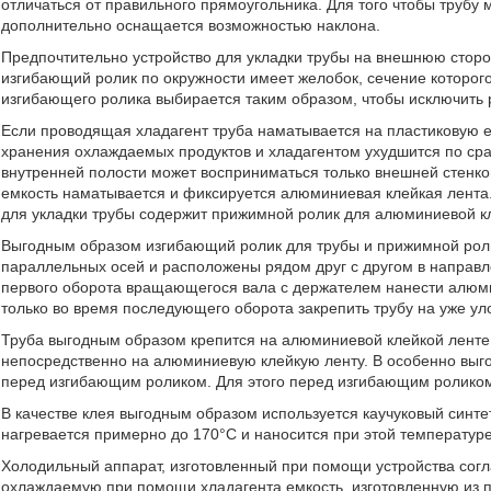
отличаться от правильного прямоугольника. Для того чтобы трубу
дополнительно оснащается возможностью наклона.
Предпочтительно устройство для укладки трубы на внешнюю сторон
изгибающий ролик по окружности имеет желобок, сечение которог
изгибающего ролика выбирается таким образом, чтобы исключить 
Если проводящая хладагент труба наматывается на пластиковую е
хранения охлаждаемых продуктов и хладагентом ухудшится по сра
внутренней полости может восприниматься только внешней стенко
емкость наматывается и фиксируется алюминиевая клейкая лента.
для укладки трубы содержит прижимной ролик для алюминиевой к
Выгодным образом изгибающий ролик для трубы и прижимной роли
параллельных осей и расположены рядом друг с другом в направл
первого оборота вращающегося вала с держателем нанести алюми
только во время последующего оборота закрепить трубу на уже у
Труба выгодным образом крепится на алюминиевой клейкой ленте
непосредственно на алюминиевую клейкую ленту. В особенно выго
перед изгибающим роликом. Для этого перед изгибающим роликом
В качестве клея выгодным образом используется каучуковый синтет
нагревается примерно до 170°C и наносится при этой температуре
Холодильный аппарат, изготовленный при помощи устройства сог
охлаждаемую при помощи хладагента емкость, изготовленную из п