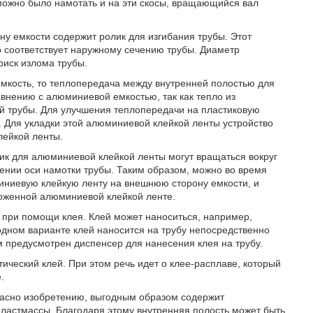
 можно было намотать и на эти скосы, вращающийся вал
у емкости содержит ролик для изгибания трубы. Этот
о соответствует наружному сечению трубы. Диаметр
риск излома трубы.
мкость, то теплопередача между внутренней полостью для
внению с алюминиевой емкостью, так как тепло из
й трубы. Для улучшения теплопередачи на пластиковую
 Для укладки этой алюминиевой клейкой ленты устройство
лейкой ленты.
к для алюминиевой клейкой ленты могут вращаться вокруг
ении оси намотки трубы. Таким образом, можно во время
ниевую клейкую ленту на внешнюю сторону емкости, и
ложенной алюминиевой клейкой ленте.
 при помощи клея. Клей может наноситься, например,
дном варианте клей наносится на трубу непосредственно
 предусмотрен диспенсер для нанесения клея на трубу.
ический клей. При этом речь идет о клее-расплаве, который
.
ласно изобретению, выгодным образом содержит
ластмассы. Благодаря этому внутренняя полость может быть