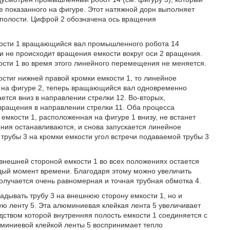
 показанного на фигуре. Этот натяжной дорн выполняет
 полости. Цифрой 2 обозначена ось вращения
кости 1 вращающийся вал промышленного робота 14
и не происходит вращения емкости вокруг оси 2 вращения.
ости 1 во время этого линейного перемещения не меняется.
остиг нижней правой кромки емкости 1, то линейное
 на фигуре 2, теперь вращающийся вал одновременно
ся вниз в направлении стрелки 12. Во-вторых,
вращения в направлении стрелки 11. Оба процесса
мкости 1, расположенная на фигуре 1 внизу, не встанет
ния останавливаются, и снова запускается линейное
 трубы 3 на кромки емкости угол встречи подаваемой трубы 3
 внешней стороной емкости 1 во всех положениях остается
дый момент времени. Благодаря этому можно увеличить
получается очень равномерная и точная трубная обмотка 4.
адывать трубу 3 на внешнюю сторону емкости 1, но и
 ленту 5. Эта алюминиевая клейкая лента 5 увеличивает
ством которой внутренняя полость емкости 1 соединяется с
юминиевой клейкой ленты 5 воспринимает тепло