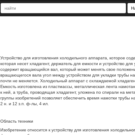
Н
Устройство для изготовления холодильного аппарата, которое сод
которая несет хладагент, держатель для емкости и устройство дл
содержит вращающийся вал, который может менять свое положени
вращающегося вала угол между устройством для укладки трубы н
почти не меняется. Холодильный аппарат с охлаждаемой хладаген
Емкость изготовлена из пластмассы, металлическая лента намота
к ней, а труба, проводящая хладагент, уложена по спирали на ме
группы изобретений позволяет обеспечить время намотки трубы н
2 н. и 12 з.п. ф-лы, 4 ил.
Область техники
Изобретение относится к устройству для изготовления холодильног