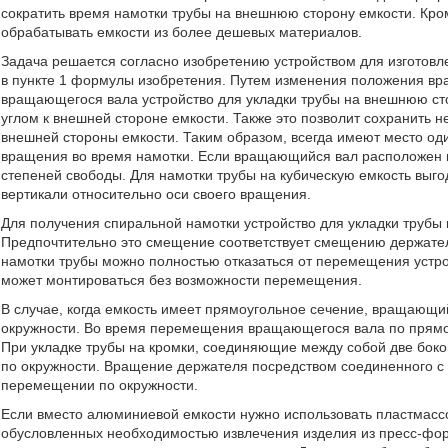
сократить время намотки трубы на внешнюю сторону емкости. Кром
обрабатывать емкости из более дешевых материалов.
Задача решается согласно изобретению устройством для изготов
в пункте 1 формулы изобретения. Путем изменения положения вр
вращающегося вала устройство для укладки трубы на внешнюю сто
углом к внешней стороне емкости. Также это позволит сохранить 
внешней стороны емкости. Таким образом, всегда имеют место оди
вращения во время намотки. Если вращающийся вал расположен п
степеней свободы. Для намотки трубы на кубическую емкость вы
вертикали относительно оси своего вращения.
Для получения спиральной намотки устройство для укладки трубы
Предпочтительно это смещение соответствует смещению держате
намотки трубы можно полностью отказаться от перемещения устрой
может монтироваться без возможности перемещения.
В случае, когда емкость имеет прямоугольное сечение, вращающ
окружности. Во время перемещения вращающегося вала по прямой
При укладке трубы на кромки, соединяющие между собой две бо
по окружности. Вращение держателя посредством соединенного с
перемещении по окружности.
Если вместо алюминиевой емкости нужно использовать пластмассо
обусловленных необходимостью извлечения изделия из пресс-фор