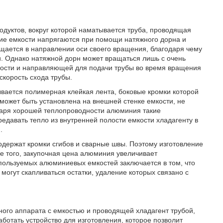
дуктов, вокруг которой наматывается труба, проводящая
акие емкости напрягаются при помощи натяжного дорна и
щается в направлении оси своего вращения, благодаря чему
. Однако натяжной дорн может вращаться лишь с очень
мкости и направляющей для подачи трубы во время вращения
корость схода трубы.
ывается полимерная клейкая лента, боковые кромки которой
может быть установлена на внешней стенке емкости, не
одаря хорошей теплопроводности алюминия такие
едавать тепло из внутренней полости емкости хладагенту в
.
одержат кромки сгибов и сварные швы. Поэтому изготовление
е того, закупочная цена алюминия увеличивает
пользуемых алюминиевых емкостей заключается в том, что
 могут скапливаться остатки, удаление которых связано с
ого аппарата с емкостью и проводящей хладагент трубой,
ботать устройство для изготовления, которое позволит