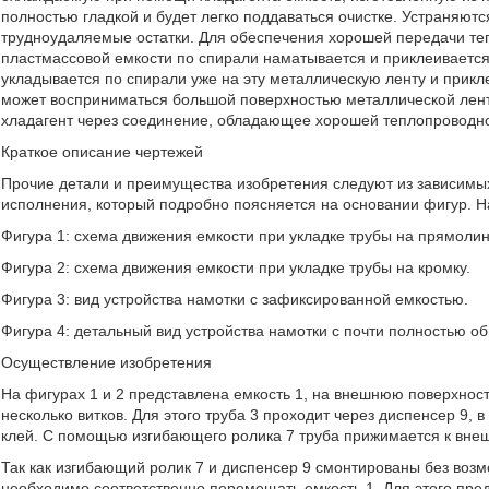
полностью гладкой и будет легко поддаваться очистке. Устраняютс
трудноудаляемые остатки. Для обеспечения хорошей передачи те
пластмассовой емкости по спирали наматывается и приклеивается
укладывается по спирали уже на эту металлическую ленту и прикле
может восприниматься большой поверхностью металлической лен
хладагент через соединение, обладающее хорошей теплопроводн
Краткое описание чертежей
Прочие детали и преимущества изобретения следуют из зависимы
исполнения, который подробно поясняется на основании фигур. Н
Фигура 1: схема движения емкости при укладке трубы на прямоли
Фигура 2: схема движения емкости при укладке трубы на кромку.
Фигура 3: вид устройства намотки с зафиксированной емкостью.
Фигура 4: детальный вид устройства намотки с почти полностью о
Осуществление изобретения
На фигурах 1 и 2 представлена емкость 1, на внешнюю поверхност
несколько витков. Для этого труба 3 проходит через диспенсер 9, 
клей. С помощью изгибающего ролика 7 труба прижимается к внеш
Так как изгибающий ролик 7 и диспенсер 9 смонтированы без воз
необходимо соответственно перемещать емкость 1. Для этого пре