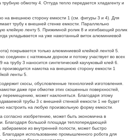
 трубную обмотку 4. Оттуда тепло передается хладагенту и
о на внешнюю сторону емкости 1 (см. фигуры 3 и 4). Для
имает трубу к внешней стенке емкости. Параллельно
ю клейкую ленту 5. Прижимной ролик 8 и изгибающий ролик
сегда укладывается на уже намотанный виток алюминиевой
рота) покрывается только алюминиевой клейкой лентой 5.
тко соединен с натяжным дорном и потому участвует во всех
на трубу 3 наносится синтетический каучуковый клей 6.
 производится намотка на внешнюю сторону емкости 1
йкой ленты 5.
 содержит скосы, обусловленные технологией изготовления.
намотки даже при обмотке этих скошенных поверхностей,
 перемещению, может наклоняться. Благодаря этому
одаваемой трубы 3 с внешней стенкой емкости 1 не будет
жно настроить на любую произвольную форму емкости.
а согласно изобретению, может быть экономична в
ми. Благодаря большой площади теплопередающей
, забираемое из внутренней полости, может быстро
им. Благодаря использованию промышленного робота для