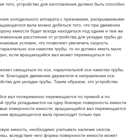
е того, устройство для изготовления должно быть способно
ления холодильного аппарата с признаками, раскрываемыми
ащающегося вала можно добиться того, что при движении
рону емкости будет всегда находиться под одним и тем же
неизменным расстояние от устройства для укладки трубы до
наковые условия, что позволяет увеличить скорость
араллельно оси намотки трубы, то он должен иметь мало
годно, если вращающийся вал может перемещаться по
 может смещаться по оси, параллельной оси намотки трубы.
ля. Благодаря движению держателя в направлении оси
ства для укладки трубы. Таким образом, это устройство
ийся вал попеременно перемещается по прямой и по
 труба укладывается на одну боковую поверхность емкости.
ковые поверхности емкости, вращающийся вал перемещается
 ним вращающегося вала происходит только при
вую емкость, необходимо учитывать наличие скосов,
мы, вследствие чего форма поверхности емкости может