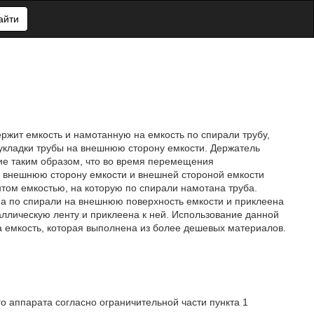
айти
ержит емкость и намотанную на емкость по спирали трубу,
я укладки трубы на внешнюю сторону емкости. Держатель
е таким образом, что во время перемещения
а внешнюю сторону емкости и внешней стороной емкости
том емкостью, на которую по спирали намотана труба.
на по спирали на внешнюю поверхность емкости и приклеена
таллическую ленту и приклеена к ней. Использование данной
а емкость, которая выполнена из более дешевых материалов.
о аппарата согласно ограничительной части пункта 1