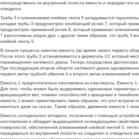
непосредственно из внутренней полости емкости и передает его на
отводится.
Труба 3 и алюминиевая клейкая лента 5 укладываются параллельн
укладки трубы 3 предусмотрен изгибающий ролик 7, который приж
предусмотрен прижимной ролик 8, который прижимает алюминиеву
7 расположены рядом друг с другом таким образом, что труба 3 в
клейкой ленты 5.
В начале процесса намотки емкость (во время своего первого обо
После этого труба 3 устанавливается в держатель 13, который жес
перемещениях натяжного дорна. Теперь посредством диспенсера 9 
При последующем втором обороте натяжного дорна одновременно
первого витка трубной обмотки 4 и второго витка алюминиевой кле
Емкость 1 предпочтительно изготовлена из пластмассы. Емкость 1
Для того, чтобы можно было выдерживать одинаковые параметры 
вращающийся вал, помимо способностей к вращению и линейному
емкость 1 можно ориентировать таким образом, что угол встречи п
меняться даже на скосах. Таким образом, движение емкости 1 мо
Емкость холодильного аппарата, полученная с помощью устройств
изготовлении и обладает выдающимися охлаждающими свойства
поверхности, обеспеченной алюминиевой клейкой лентой 5, тепло
передаваться из внутренней полости на хладагент и отводиться 