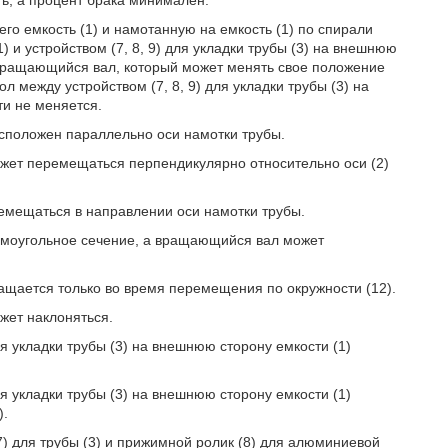
ь, а процент брака минимален.
го емкость (1) и намотанную на емкость (1) по спирали
) и устройством (7, 8, 9) для укладки трубы (3) на внешнюю
 вращающийся вал, который может менять свое положение
 между устройством (7, 8, 9) для укладки трубы (3) на
ти не меняется.
асположен параллельно оси намотки трубы.
ожет перемещаться перпендикулярно относительно оси (2)
ремещаться в направлении оси намотки трубы.
прямоугольное сечение, а вращающийся вал может
ащается только во время перемещения по окружности (12).
жет наклоняться.
для укладки трубы (3) на внешнюю сторону емкости (1)
для укладки трубы (3) на внешнюю сторону емкости (1)
).
7) для трубы (3) и прижимной ролик (8) для алюминиевой