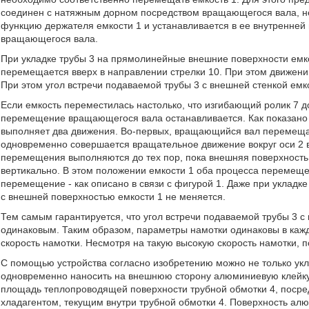
соединен с натяжным дорном посредством вращающегося вала, не
функцию держателя емкости 1 и устанавливается в ее внутренней
вращающегося вала.
При укладке трубы 3 на прямолинейные внешние поверхности ем
перемещается вверх в направлении стрелки 10. При этом движени
При этом угол встречи подаваемой трубы 3 с внешней стенкой емк
Если емкость переместилась настолько, что изгибающий ролик 7 д
перемещение вращающегося вала останавливается. Как показано
выполняет два движения. Во-первых, вращающийся вал перемещает
одновременно совершается вращательное движение вокруг оси 2 
перемещения выполняются до тех пор, пока внешняя поверхность е
вертикально. В этом положении емкости 1 оба процесса перемеще
перемещение - как описано в связи с фигурой 1. Даже при укладке
с внешней поверхностью емкости 1 не меняется.
Тем самым гарантируется, что угол встречи подаваемой трубы 3 с
одинаковым. Таким образом, параметры намотки одинаковы в каж
скорость намотки. Несмотря на такую высокую скорость намотки, 
С помощью устройства согласно изобретению можно не только укл
одновременно наносить на внешнюю сторону алюминиевую клейкую
площадь теплопроводящей поверхности трубной обмотки 4, посред
хладагентом, текущим внутри трубной обмотки 4. Поверхность ал