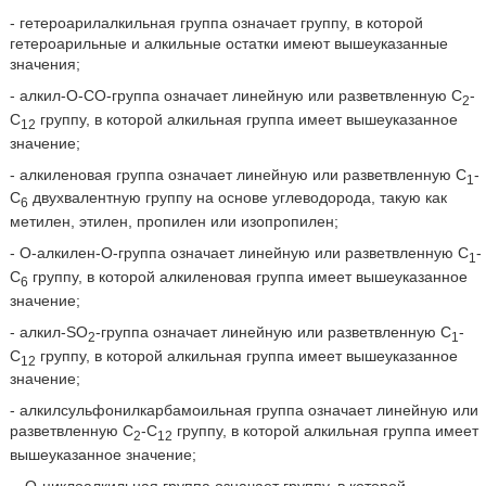
- гетероарилалкильная группа означает группу, в которой
гетероарильные и алкильные остатки имеют вышеуказанные
значения;
- алкил-О-СО-группа означает линейную или разветвленную С
-
2
С
группу, в которой алкильная группа имеет вышеуказанное
12
значение;
- алкиленовая группа означает линейную или разветвленную С
-
1
С
двухвалентную группу на основе углеводорода, такую как
6
метилен, этилен, пропилен или изопропилен;
- О-алкилен-О-группа означает линейную или разветвленную С
-
1
С
группу, в которой алкиленовая группа имеет вышеуказанное
6
значение;
- алкил-SO
-группа означает линейную или разветвленную С
-
2
1
С
группу, в которой алкильная группа имеет вышеуказанное
12
значение;
- алкилсульфонилкарбамоильная группа означает линейную или
разветвленную С
-С
группу, в которой алкильная группа имеет
2
12
вышеуказанное значение;