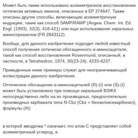
Может быть также использовано асимметричное восстановление
оптически активных иминов, описанных в ЕР 374647. Также
описаны другие способы, включающие асимметричную
индукцию, такие как способ SAMP/RAMP (Angew. Chem. Int. Ed.
Engl. (1993), 32(3), 418-421) или еще использование хиральных
аминотриазолов (FR 2843112).
Вообще, для данного изобретения подходит любой известный
способ получения оптически обогащенного α-аминоацеталя,
такой как способ восстановления Rosenmund, описанный, в
частности, в Tetrahedron, 1974, 30(23-24), 4233-4237.
Приведенные ниже примеры служат для неограничивающей
иллюстрации данного изобретения.
Оптическое обогащение α-аминоацеталей (R)-(I) или (S)-(I)
может быть установлено при помощи хиральной ВЭЖХ
непосредственно либо на их производных, предпочтительно
производных карбамата типа N-Cbz (Cbz = бензилоксикарбонил),
формулы (III):
в которой звездочка * означает, что атом С представляет собой
асимметричный углерод, а