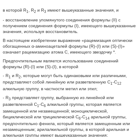
в которой R
, R
и R
имеют вышеуказанные значения, и
1
2
3
- восстановление упомянутого соединения формулы (II) с
получением соединения формулы (I), имеющего вышеуказанные
значения, используя восстановитель.
В настоящем изобретении выражение «рацемизация оптически
обогащенных α-аминоацеталей формулы (R)-(I) или (S)-(I)»
означает рацемизацию атома С, имеющего звездочку *.
Предпочтительным является использование соединений
формулы (R)-(I) или (S)-(I), в которой
- R
и R
, которые могут быть одинаковыми или различными,
1
2
представляют собой линейную или разветвленную С
-С
1
12
алкильную группу, в частности метил или этил;
- R
представляет группу, выбранную из линейной или
3
разветвленной С
-С
алкильной группы, которая является
1
6
замещенной или незамещенной; моноциклической,
бициклической или трициклической С
-С
арильной группы,
6
14
предпочтительно фенила, который является замещенным или
незамещенным; арилалкильной группы, в которой арильная и
алкильная группы имеют вышеуказанные значения;