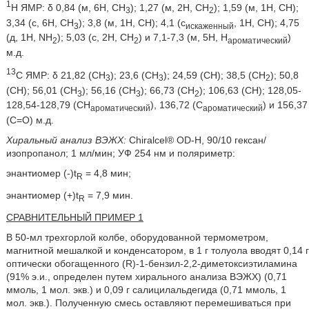
1
Н ЯМР: δ 0,84 (м, 6Н, СН
); 1,27 (м, 2Н, СН
); 1,59 (м, 1Н, СН);
3
2
3,34 (с, 6Н, СН
); 3,8 (м, 1Н, СН); 4,1 (с
, 1Н, СН); 4,75
3
искаженный
(д, 1Н, NH
); 5,03 (с, 2Н, СН
) и 7,1-7,3 (м, 5Н, Н
)
2
2
ароматический
м.д.
13
С ЯМР: δ 21,82 (СН
); 23,6 (СН
); 24,59 (СН); 38,5 (СН
); 50,8
3
3
2
(СН); 56,01 (СН
); 56,16 (СН
); 66,73 (СН
); 106,63 (СН); 128,05-
3
3
2
128,54-128,79 (СН
), 136,72 (С
) и 156,37
ароматический
ароматический
(С=О) м.д.
Хиральный анализ ВЭЖХ:
Chiralcel® OD-H, 90/10 гексан/
изопропанол; 1 мл/мин; УФ 254 нм и поляриметр:
энантиомер (-)t
= 4,8 мин;
R
энантиомер (+)t
= 7,9 мин.
R
СРАВНИТЕЛЬНЫЙ ПРИМЕР 1
В 50-мл трехгорлой колбе, оборудованной термометром,
магнитной мешалкой и конденсатором, в 1 г толуола вводят 0,14 г
оптически обогащенного (R)-1-бензил-2,2-диметоксиэтиламина
(91% э.и., определен путем хирального анализа ВЭЖХ) (0,71
ммоль, 1 мол. экв.) и 0,09 г салицилальдегида (0,71 ммоль, 1
мол. экв.). Полученную смесь оставляют перемешиваться при