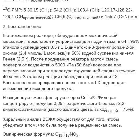
ароматический
13
С ЯМР: δ 30,15 (CH
); 54,2 (СН
); 103,4 (СН); 126,17-128,22-
2
3
129,4 (СН
)
;
136,6 (С
) и 155,7 (C=N) м.д.
ароматический
ароматический
2. Восстановление
В автоклавном реакторе, оборудованном механической
мешалкой, термопарой и устройством для подачи газа, в 64 г 95%
этанола суспендируют 0,5 г 1,1-диметокси-3-фенилпропан-2-он
оксима (2,4 ммоль, 1 мол. экв.) и 50% водной суспензии никеля
Ренея (2,5 г). После продувания реактора азотом смесь
подвергают воздействию 5000 кПа (50 бар) водорода при
перемешивании при температуре окружающей среды в течение
40 часов. За ходом реакции наблюдают при помощи ГХ.
Восстановление прекращают после того как ГХ подтвердит
исчезновение исходного продукта.
Реакционную смесь фильтруют через Celite®. Фильтрат
концентрируют, получая 0,35 г рацемического 1-бензил-2,2-
диметоксиэтиламина (масло желтого цвета, выход
= 75%).
сырой
Хиральный анализ ВЭЖХ осуществляют для того, чтобы
убедиться в том, что была получена рацемическая смесь.
Эмпирическая формула: C
H
NO
.
11
17
2