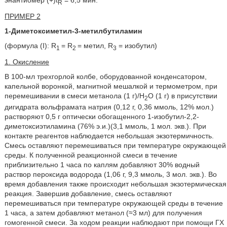
энантиомер (+)t
= 6,5 мин.
R
ПРИМЕР 2
1-Диметоксиметил-3-метилбутиламин
(формула (I): R
= R
= метил, R
= изобутил)
1
2
3
1. Окисление
В 100-мл трехгорлой колбе, оборудованной конденсатором,
капельной воронкой, магнитной мешалкой и термометром, при
перемешивании в смеси метанола (1 г)/Н
О (1 г) в присутствии
2
дигидрата вольфрамата натрия (0,12 г, 0,36 ммоль, 12% мол.)
растворяют 0,5 г оптически обогащенного 1-изобутил-2,2-
диметоксиэтиламина (76% э.и.)(3,1 ммоль, 1 мол. экв.). При
контакте реагентов наблюдается небольшая экзотермичность.
Смесь оставляют перемешиваться при температуре окружающей
среды. К полученной реакционной смеси в течение
приблизительно 1 часа по каплям добавляют 30% водный
раствор пероксида водорода (1,06 г, 9,3 ммоль, 3 мол. экв.). Во
время добавления также происходит небольшая экзотермическая
реакция. Завершив добавление, смесь оставляют
перемешиваться при температуре окружающей среды в течение
1 часа, а затем добавляют метанол (≈3 мл) для получения
гомогенной смеси. За ходом реакции наблюдают при помощи ГХ