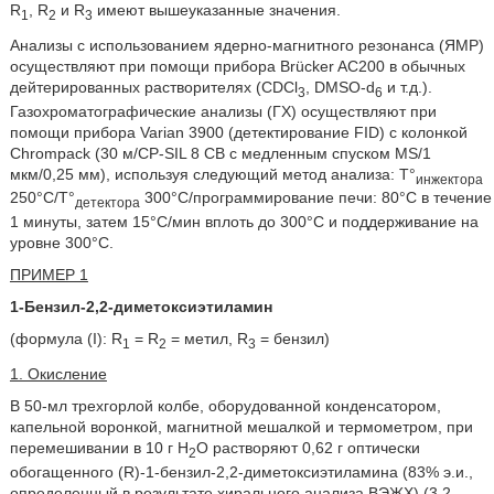
R
, R
и R
имеют вышеуказанные значения.
1
2
3
Анализы с использованием ядерно-магнитного резонанса (ЯМР)
осуществляют при помощи прибора Brücker AC200 в обычных
дейтерированных растворителях (CDCl
, DMSO-d
и т.д.).
3
6
Газохроматографические анализы (ГХ) осуществляют при
помощи прибора Varian 3900 (детектирование FID) с колонкой
Chrompack (30 м/СР-SIL 8 СВ с медленным спуском MS/1
мкм/0,25 мм), используя следующий метод анализа: Т°
инжектора
250°С/Т°
300°С/программирование печи: 80°С в течение
детектора
1 минуты, затем 15°С/мин вплоть до 300°С и поддерживание на
уровне 300°С.
ПРИМЕР 1
1-Бензил-2,2-диметоксиэтиламин
(формула (I): R
= R
= метил, R
= бензил)
1
2
3
1. Окисление
В 50-мл трехгорлой колбе, оборудованной конденсатором,
капельной воронкой, магнитной мешалкой и термометром, при
перемешивании в 10 г Н
О растворяют 0,62 г оптически
2
обогащенного (R)-1-бензил-2,2-диметоксиэтиламина (83% э.и.,
определенный в результате хирального анализа ВЭЖХ) (3,2