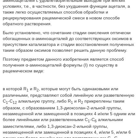
аминоацеталей с удовлетворительным выходом при мягких
условиях, т.е., в частности, без ухудшения функции ацеталя, а
также легко осуществляемых способов обработки и
рециркулирования рацемической смеси в новом способе
обратного растворения.
Было установлено, что сочетание стадии окисления оптически
обогащенных α-аминоацеталей до соответствующих оксимов в
присутствии катализатора и стадии восстановления полученных
таким образом оксимов позволяет решить данную проблему.
Поэтому предметом данного изобретения является способ
получения α-аминоацеталей формулы (I) по существу в
рацемическом виде:
в которой R
и R
, которые могут быть одинаковыми или
1
2
различными, представляют собой линейную или разветвленную
С
-С
алкильную группу, либо R
и R
прикреплены таким
1
12
1
2
образом, с образованием 1,3-диоксолан-2-ильной группы,
незамещенной или замещенной в позициях 4 и/или 5 одним или
более линейными или разветвленными С
-С
алкильными
1
6
заместителями, либо 1,3-диоксан-2-ильной группы,
незамещенной или замещенной в позициях 4, и/или 5, и/или 6