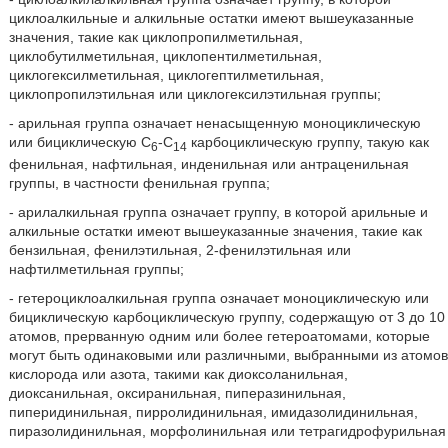
циклоалкильные и алкильные остатки имеют вышеуказанные
значения, такие как циклопропилметильная,
циклобутилметильная, циклопентилметильная,
циклогексилметильная, циклогептилметильная,
циклопропилэтильная или циклогексилэтильная группы;
- арильная группа означает ненасыщенную моноциклическую
или бициклическую С
-С
карбоциклическую группу, такую как
6
14
фенильная, нафтильная, инденильная или антраценильная
группы, в частности фенильная группа;
- арилалкильная группа означает группу, в которой арильные и
алкильные остатки имеют вышеуказанные значения, такие как
бензильная, фенилэтильная, 2-фенилэтильная или
нафтилметильная группы;
- гетероциклоалкильная группа означает моноциклическую или
бициклическую карбоциклическую группу, содержащую от 3 до 10
атомов, прерванную одним или более гетероатомами, которые
могут быть одинаковыми или различными, выбранными из атомов
кислорода или азота, такими как диоксоланильная,
диоксанильная, оксиранильная, пиперазинильная,
пиперидинильная, пирролидинильная, имидазолидинильная,
пиразолидинильная, морфолинильная или тетрагидрофурильная