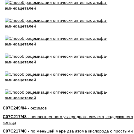
C07C249/04
- оксимов
C07C217/48
- ненасыщенного углеродного скелета, содержащего
кольца
C07C217/40
- по меньшей мере два атома кислорода с простыми