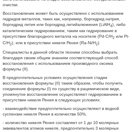
очистки.
Восстановление может быть осуществлено с использованием
гидридов металлов, таких как, например, боргидрид натрия,
боргидрид лития или боргидрид литийалюминия (LiAlH
), либо
4
каталитическим гидрированием, таким как гидрирование в
присутствии благородного металла на носителе (Pd-C/Н
или Pt-
2
C/Н
), или в присутствии никеля Ренея (Ra-Ni/Н
).
2
2
Специалисты в данной области техники способны выбрать
благодаря своим общим знаниям соответствующий способ
восстановления с использованием производного оксима
формулы (II).
В предпочтительных условиях осуществления стадии
восстановления формулы (II) таким образом, чтобы получить
соединение формулы (I) по существу в рацемическом виде,
упомянутое восстановление осуществляют гидрированием в
присутствии никеля Ренея в следующих условиях:
- взаимодействие предпочтительно осуществляют в водной
суспензии никеля Ренея в количестве 50%,
- количество никеля Ренея составляет от 1 до 10 молярных
эквивалентов атомов никеля, предпочтительно 3 молярных