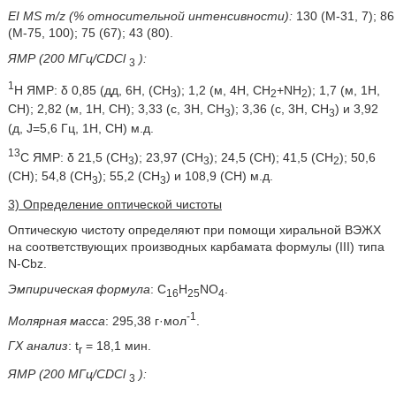
EI MS m/z (% относительной интенсивности):
130 (М-31, 7); 86
(М-75, 100); 75 (67); 43 (80).
ЯМР (200 МГц/CDCl
):
3
1
Н ЯМР: δ 0,85 (дд, 6Н, (СН
); 1,2 (м, 4Н, СН
+NH
); 1,7 (м, 1Н,
3
2
2
СН); 2,82 (м, 1Н, СН); 3,33 (с, 3Н, СН
); 3,36 (с, 3Н, СН
) и 3,92
3
3
(д, J=5,6 Гц, 1Н, СН) м.д.
13
С ЯМР: δ 21,5 (СН
); 23,97 (СН
); 24,5 (СН); 41,5 (СН
); 50,6
3
3
2
(СН); 54,8 (СН
); 55,2 (СН
) и 108,9 (СН) м.д.
3
3
3) Определение оптической чистоты
Оптическую чистоту определяют при помощи хиральной ВЭЖХ
на соответствующих производных карбамата формулы (III) типа
N-Cbz.
Эмпирическая формула
: C
H
NO
.
16
25
4
-1
Молярная масса
: 295,38 г·мол
.
ГХ анализ
: t
= 18,1 мин.
r
ЯМР (200 МГц/CDCl
):
3