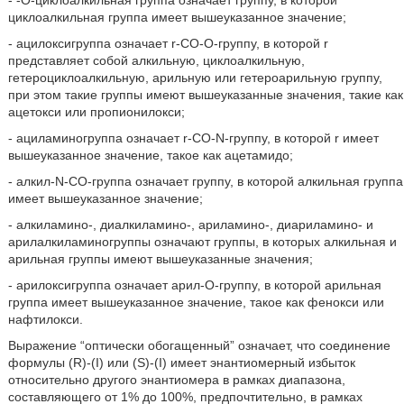
- -О-циклоалкильная группа означает группу, в которой
циклоалкильная группа имеет вышеуказанное значение;
- ацилоксигруппа означает r-СО-О-группу, в которой r
представляет собой алкильную, циклоалкильную,
гетероциклоалкильную, арильную или гетероарильную группу,
при этом такие группы имеют вышеуказанные значения, такие как
ацетокси или пропионилокси;
- ациламиногруппа означает r-СО-N-группу, в которой r имеет
вышеуказанное значение, такое как ацетамидо;
- алкил-N-СО-группа означает группу, в которой алкильная группа
имеет вышеуказанное значение;
- алкиламино-, диалкиламино-, ариламино-, диариламино- и
арилалкиламиногруппы означают группы, в которых алкильная и
арильная группы имеют вышеуказанные значения;
- арилоксигруппа означает арил-О-группу, в которой арильная
группа имеет вышеуказанное значение, такое как фенокси или
нафтилокси.
Выражение “оптически обогащенный” означает, что соединение
формулы (R)-(I) или (S)-(I) имеет энантиомерный избыток
относительно другого энантиомера в рамках диапазона,
составляющего от 1% до 100%, предпочтительно, в рамках