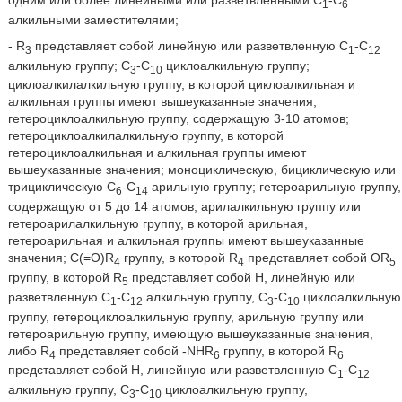
одним или более линейными или разветвленными С
-С
1
6
алкильными заместителями;
- R
представляет собой линейную или разветвленную С
-С
3
1
12
алкильную группу; С
-С
циклоалкильную группу;
3
10
циклоалкилалкильную группу, в которой циклоалкильная и
алкильная группы имеют вышеуказанные значения;
гетероциклоалкильную группу, содержащую 3-10 атомов;
гетероциклоалкилалкильную группу, в которой
гетероциклоалкильная и алкильная группы имеют
вышеуказанные значения; моноциклическую, бициклическую или
трициклическую С
-С
арильную группу; гетероарильную группу,
6
14
содержащую от 5 до 14 атомов; арилалкильную группу или
гетероарилалкильную группу, в которой арильная,
гетероарильная и алкильная группы имеют вышеуказанные
значения; С(=О)R
группу, в которой R
представляет собой OR
4
4
5
группу, в которой R
представляет собой Н, линейную или
5
разветвленную С
-С
алкильную группу, С
-С
циклоалкильную
1
12
3
10
группу, гетероциклоалкильную группу, арильную группу или
гетероарильную группу, имеющую вышеуказанные значения,
либо R
представляет собой -NHR
группу, в которой R
4
6
6
представляет собой Н, линейную или разветвленную С
-С
1
12
алкильную группу, С
-С
циклоалкильную группу,
3
10