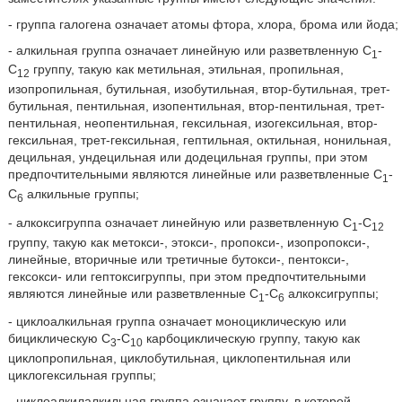
- группа галогена означает атомы фтора, хлора, брома или йода;
- алкильная группа означает линейную или разветвленную С
-
1
С
группу, такую как метильная, этильная, пропильная,
12
изопропильная, бутильная, изобутильная, втор-бутильная, трет-
бутильная, пентильная, изопентильная, втор-пентильная, трет-
пентильная, неопентильная, гексильная, изогексильная, втор-
гексильная, трет-гексильная, гептильная, октильная, нонильная,
децильная, ундецильная или додецильная группы, при этом
предпочтительными являются линейные или разветвленные С
-
1
С
алкильные группы;
6
- алкоксигруппа означает линейную или разветвленную С
-С
1
12
группу, такую как метокси-, этокси-, пропокси-, изопропокси-,
линейные, вторичные или третичные бутокси-, пентокси-,
гексокси- или гептоксигруппы, при этом предпочтительными
являются линейные или разветвленные С
-С
алкоксигруппы;
1
6
- циклоалкильная группа означает моноциклическую или
бициклическую С
-С
карбоциклическую группу, такую как
3
10
циклопропильная, циклобутильная, циклопентильная или
циклогексильная группы;
- циклоалкилалкильная группа означает группу, в которой