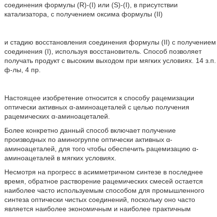
соединения формулы (R)-(I) или (S)-(I), в присутствии
катализатора, с получением оксима формулы (II)
и стадию восстановления соединения формулы (II) с получением
соединения (I), используя восстановитель. Способ позволяет
получать продукт с высоким выходом при мягких условиях. 14 з.п.
ф-лы, 4 пр.
Настоящее изобретение относится к способу рацемизации
оптически активных α-аминоацеталей с целью получения
рацемических α-аминоацеталей.
Более конкретно данный способ включает получение
производных по аминогруппе оптически активных α-
аминоацеталей, для того чтобы обеспечить рацемизацию α-
аминоацеталей в мягких условиях.
Несмотря на прогресс в асимметричном синтезе в последнее
время, обратное растворение рацемических смесей остается
наиболее часто используемым способом для промышленного
синтеза оптически чистых соединений, поскольку оно часто
является наиболее экономичным и наиболее практичным