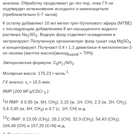
анализа. Обработку продолжают до тех пор, пока ГХ не
подтвердит исчезновение исходного α-аминоацеталя
(приблизительно 5-7 часов).
К остатку добавляют 10 мл метил трет-бутилового эфира (МТВЕ)
с последующим добавлением 8 мл насыщенного водного
раствора Na
SO
. Водную фазу отделяют осаждением и
2
3
экстрагируют. Полученную органическую фазу сушат над MgSO
4
и концентрируют. Получают 0,4 г 1,1-диметокси-4-метилпентан-2-
он оксима (желтое масло)(выход
= 70%).
сырой
Эмпирическая формула
: C
H
NO
.
8
17
3
-1
Молярная масса
: 175,23 г·моль
.
ГХ анализ
: t
= 10,5 мин.
r
ЯМР (200 МГц/CDCl
):
3
1
Н ЯМР: δ 0,95 (м, 6Н, СН
); 2,15 (м, 1Н, СН); 2,3 (м, 2Н, СН
);
3
2
3,4-3,45 (м, 6Н, СН
) и 4,7 (с, 1Н, СН) м.д.
3
13
С ЯМР: δ 23,05 (СН
); 26,2 (СН); 32,9 (СН
); 54,43 (СН
);
3
2
3
104,40 (СН) и 157,20 (С=N) м.д.