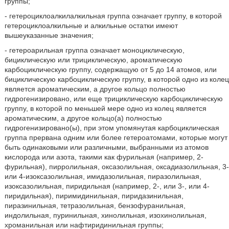
группы;
- гетероциклоалкилалкильная группа означает группу, в которой
гетероциклоалкильные и алкильные остатки имеют
вышеуказанные значения;
- гетероарильная группа означает моноциклическую,
бициклическую или трициклическую, ароматическую
карбоциклическую группу, содержащую от 5 до 14 атомов, или
бициклическую карбоциклическую группу, в которой одно из колец
является ароматическим, а другое кольцо полностью
гидрогенизировано, или еще трициклическую карбоциклическую
группу, в которой по меньшей мере одно из колец является
ароматическим, а другое кольцо(а) полностью
гидрогенизировано(ы), при этом упомянутая карбоциклическая
группа прервана одним или более гетероатомами, которые могут
быть одинаковыми или различными, выбранными из атомов
кислорода или азота, такими как фурильная (например, 2-
фурильная), пирролильная, оксазолильная, оксадиазолильная, 3-
или 4-изоксазолильная, имидазолильная, пиразолильная,
изоксазолильная, пиридильная (например, 2-, или 3-, или 4-
пиридильная), пиримидинильная, пиридазинильная,
пиразинильная, тетразолильная, бензофуранильная,
индолильная, пуринильная, хинолильная, изохинолильная,
хроманильная или нафтиридинильная группы;