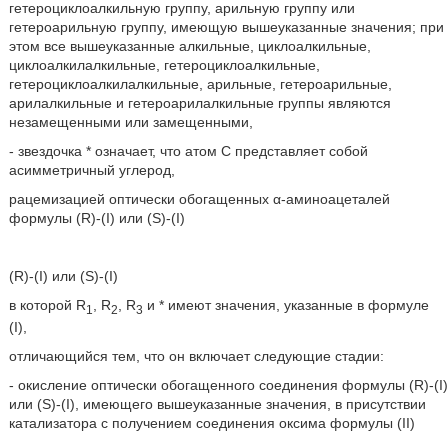
гетероциклоалкильную группу, арильную группу или
гетероарильную группу, имеющую вышеуказанные значения; при
этом все вышеуказанные алкильные, циклоалкильные,
циклоалкилалкильные, гетероциклоалкильные,
гетероциклоалкилалкильные, арильные, гетероарильные,
арилалкильные и гетероарилалкильные группы являются
незамещенными или замещенными,
- звездочка * означает, что атом С представляет собой
асимметричный углерод,
рацемизацией оптически обогащенных α-аминоацеталей
формулы (R)-(I) или (S)-(I)
(R)-(I) или (S)-(I)
в которой R
, R
, R
и * имеют значения, указанные в формуле
1
2
3
(I),
отличающийся тем, что он включает следующие стадии:
- окисление оптически обогащенного соединения формулы (R)-(I)
или (S)-(I), имеющего вышеуказанные значения, в присутствии
катализатора с получением соединения оксима формулы (II)