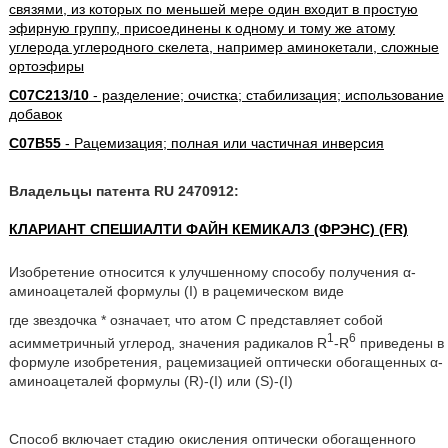
связями, из которых по меньшей мере один входит в простую
эфирную группу, присоединены к одному и тому же атому
углерода углеродного скелета, например аминокетали, сложные
ортоэфиры
C07C213/10
- разделение; очистка; стабилизация; использование
добавок
C07B55
- Рацемизация; полная или частичная инверсия
Владельцы патента RU 2470912:
КЛАРИАНТ СПЕШИАЛТИ ФАЙН КЕМИКАЛЗ (ФРЭНС) (FR)
Изобретение относится к улучшенному способу получения α-
аминоацеталей формулы (I) в рацемическом виде
где звездочка * означает, что атом С представляет собой
1
6
асимметричный углерод, значения радикалов R
-R
приведены в
формуле изобретения, рацемизацией оптически обогащенных α-
аминоацеталей формулы (R)-(I) или (S)-(I)
Способ включает стадию окисления оптически обогащенного