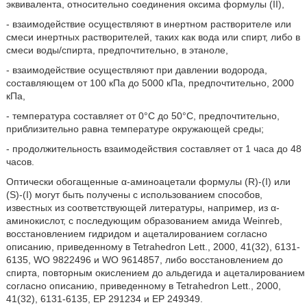
эквивалента, относительно соединения оксима формулы (II),
- взаимодействие осуществляют в инертном растворителе или
смеси инертных растворителей, таких как вода или спирт, либо в
смеси воды/спирта, предпочтительно, в этаноле,
- взаимодействие осуществляют при давлении водорода,
составляющем от 100 кПа до 5000 кПа, предпочтительно, 2000
кПа,
- температура составляет от 0°С до 50°С, предпочтительно,
приблизительно равна температуре окружающей среды;
- продолжительность взаимодействия составляет от 1 часа до 48
часов.
Оптически обогащенные α-аминоацетали формулы (R)-(I) или
(S)-(I) могут быть получены с использованием способов,
известных из соответствующей литературы, например, из α-
аминокислот, с последующим образованием амида Weinreb,
восстановлением гидридом и ацеталированием согласно
описанию, приведенному в Tetrahedron Lett., 2000, 41(32), 6131-
6135, WO 9822496 и WO 9614857, либо восстановлением до
спирта, повторным окислением до альдегида и ацеталированием
согласно описанию, приведенному в Tetrahedron Lett., 2000,
41(32), 6131-6135, ЕР 291234 и ЕР 249349.