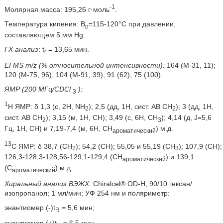
-1
Молярная масса: 195,26 г·моль
.
Температура кипения: В
=115-120°С при давлении,
р
составляющем 5 мм Hg.
ГХ анализ
: t
= 13,65 мин.
r
EI MS m/z (% относительной интенсивности):
164 (М-31, 11);
120 (М-75, 96); 104 (М-91, 39); 91 (62); 75 (100).
ЯМР (200 МГц/CDCl
):
3
1
Н ЯМР: δ 1,3 (с, 2Н, NH
); 2,5 (дд, 1Н, сист. АВ СН
); 3 (дд, 1Н,
2
2
сист. АВ СН
); 3,15 (м, 1Н, СН); 3,49 (с, 6Н, СН
); 4,14 (д, J=5,6
2
3
Гц, 1Н, СН) и 7,19-7,4 (м, 6Н, СН
) м.д.
ароматический
13
С ЯМР: δ 38,7 (СН
); 54,2 (СН); 55,05 и 55,19 (СН
); 107,9 (СН);
2
3
126,3-128,3-128,56-129,1-129,4 (СН
) и 139,1
ароматический
(С
) м.д.
ароматический
Хиральный анализ ВЭЖХ:
Chiralcel® OD-H, 90/10 гексан/
изопропанол; 1 мл/мин; УФ 254 нм и поляриметр:
энантиомер (-)t
= 5,6 мин;
R