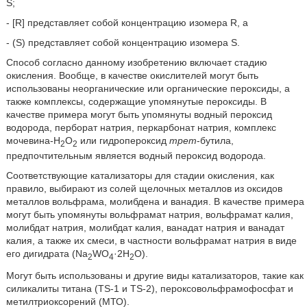
S;
- [R] представляет собой концентрацию изомера R, а
- (S) представляет собой концентрацию изомера S.
Способ согласно данному изобретению включает стадию
окисления. Вообще, в качестве окислителей могут быть
использованы неорганические или органические пероксиды, а
также комплексы, содержащие упомянутые пероксиды. В
качестве примера могут быть упомянуты водный пероксид
водорода, перборат натрия, перкарбонат натрия, комплекс
мочевина-Н
О
или гидропероксид
трет
-бутила,
2
2
предпочтительным является водный пероксид водорода.
Соответствующие катализаторы для стадии окисления, как
правило, выбирают из солей щелочных металлов из оксидов
металлов вольфрама, молибдена и ванадия. В качестве примера
могут быть упомянуты вольфрамат натрия, вольфрамат калия,
молибдат натрия, молибдат калия, ванадат натрия и ванадат
калия, а также их смеси, в частности вольфрамат натрия в виде
его дигидрата (Na
WO
·2Н
О).
2
4
2
Могут быть использованы и другие виды катализаторов, такие как
силикалиты титана (TS-1 и TS-2), пероксовольфрамофосфат и
метилтриоксорений (МТО).