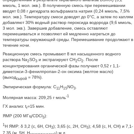
ммоль, 1 мол. экв.). В полученную смесь при перемешивании
вводят 0,08 г дигидрата вольфрамата натрия (0,24 ммоль, 7,5%
мол. экв.). Температуру смеси доводят до 0°С, а затем по каплям
добавляют 30% водный раствор пероксида водорода (9,6 ммоль,
3 мол. экв.). Завершив добавление, смесь оставляют
перемешиваться и позволяют ей медленно нагреться до
температуры окружающей среды. Перемешивание продолжают в
течение ночи.
Реакционную смесь промывают 8 мл насыщенного водного
раствора Na
SO
и экстрагируют CH
Cl
. После
2
3
2
2
концентрирования органической фазы получают 0,52 г 1,1-
диметокси-3-фенилпропан-2-он оксима (желтое масло)
(выход
= 78%).
сырой
Эмпирическая формула: C
H
NO
.
11
15
3
-1
Молярная масса: 209,25 г·моль
ГХ анализ: t
=15 мин.
r
ЯМР (200 МГц/CDCl
):
3
1
Н ЯМР: δ 3,2 (с, 6Н, СН
); 3,65 (с, 2Н, СН
); 4,58 (с, Н, СН) и 7,1-
3
3
7,35 (м, 5Н, Н
) м.д.