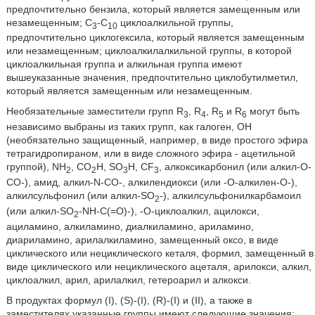
предпочтительно бензила, который является замещенным или
незамещенным; С
-С
циклоалкильной группы,
3
10
предпочтительно циклогексила, который является замещенным
или незамещенным; циклоалкилалкильной группы, в которой
циклоалкильная группа и алкильная группа имеют
вышеуказанные значения, предпочтительно циклобутилметил,
который является замещенным или незамещенным.
Необязательные заместители групп R
, R
, R
и R
могут быть
3
4
5
6
независимо выбраны из таких групп, как галоген, ОН
(необязательно защищенный, например, в виде простого эфира
тетрагидропираном, или в виде сложного эфира - ацетильной
группой), NH
, CO
H, SO
H, CF
, алкоксикарбонил (или алкил-О-
2
2
3
3
СО-), амид, алкил-N-CO-, алкилендиокси (или -О-алкилен-О-),
алкилсульфонил (или алкил-SO
-), алкилсульфонилкарбамоил
2
(или алкил-SO
-NH-C(=O)-), -O-циклоалкил, ацилокси,
2
ациламино, алкиламино, диалкиламино, ариламино,
диариламино, арилалкиламино, замещенный оксо, в виде
циклического или нециклического кеталя, формил, замещенный в
виде циклического или нециклического ацеталя, арилокси, алкил,
циклоалкил, арил, арилалкил, гетероарил и алкокси.
В продуктах формул (I), (S)-(I), (R)-(I) и (II), а также в
заместителях указанные группы имеют следующие значения: