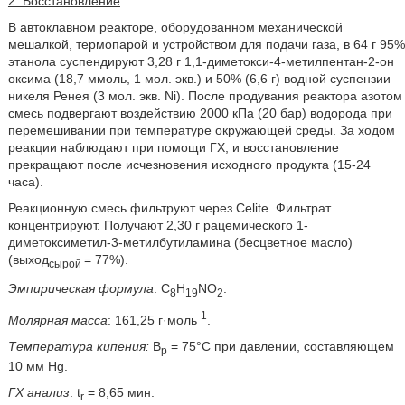
2. Восстановление
В автоклавном реакторе, оборудованном механической
мешалкой, термопарой и устройством для подачи газа, в 64 г 95%
этанола суспендируют 3,28 г 1,1-диметокси-4-метилпентан-2-он
оксима (18,7 ммоль, 1 мол. экв.) и 50% (6,6 г) водной суспензии
никеля Ренея (3 мол. экв. Ni). После продувания реактора азотом
смесь подвергают воздействию 2000 кПа (20 бар) водорода при
перемешивании при температуре окружающей среды. За ходом
реакции наблюдают при помощи ГХ, и восстановление
прекращают после исчезновения исходного продукта (15-24
часа).
Реакционную смесь фильтруют через Celite. Фильтрат
концентрируют. Получают 2,30 г рацемического 1-
диметоксиметил-3-метилбутиламина (бесцветное масло)
(выход
= 77%).
сырой
Эмпирическая формула
: C
H
NO
.
8
19
2
-1
Молярная масса
: 161,25 г·моль
.
Температура кипения:
В
= 75°С при давлении, составляющем
р
10 мм Hg.
ГХ анализ
: t
= 8,65 мин.
r