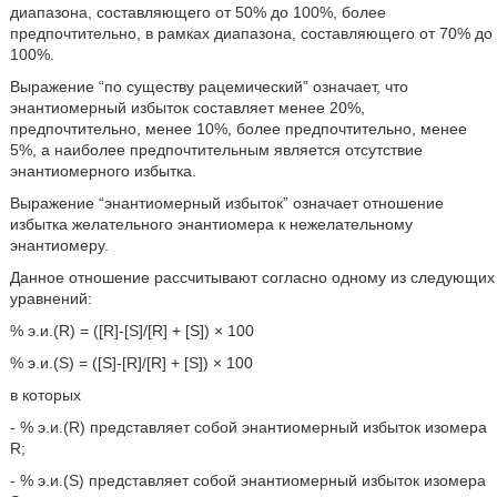
диапазона, составляющего от 50% до 100%, более
предпочтительно, в рамках диапазона, составляющего от 70% до
100%.
Выражение “по существу рацемический” означает, что
энантиомерный избыток составляет менее 20%,
предпочтительно, менее 10%, более предпочтительно, менее
5%, а наиболее предпочтительным является отсутствие
энантиомерного избытка.
Выражение “энантиомерный избыток” означает отношение
избытка желательного энантиомера к нежелательному
энантиомеру.
Данное отношение рассчитывают согласно одному из следующих
уравнений:
% э.и.(R) = ([R]-[S]/[R] + [S]) × 100
% э.и.(S) = ([S]-[R]/[R] + [S]) × 100
в которых
- % э.и.(R) представляет собой энантиомерный избыток изомера
R;
- % э.и.(S) представляет собой энантиомерный избыток изомера