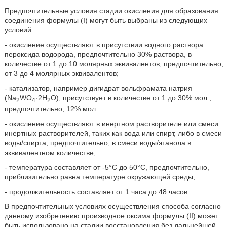
Предпочтительные условия стадии окисления для образования
соединения формулы (I) могут быть выбраны из следующих
условий:
- окисление осуществляют в присутствии водного раствора
пероксида водорода, предпочтительно 30% раствора, в
количестве от 1 до 10 молярных эквивалентов, предпочтительно,
от 3 до 4 молярных эквивалентов;
- катализатор, например дигидрат вольфрамата натрия
(Na
WO
·2Н
О), присутствует в количестве от 1 до 30% мол.,
2
4
2
предпочтительно, 12% мол.
- окисление осуществляют в инертном растворителе или смеси
инертных растворителей, таких как вода или спирт, либо в смеси
воды/спирта, предпочтительно, в смеси воды/этанола в
эквивалентном количестве;
- температура составляет от -5°С до 50°С, предпочтительно,
приблизительно равна температуре окружающей среды;
- продолжительность составляет от 1 часа до 48 часов.
В предпочтительных условиях осуществления способа согласно
данному изобретению производное оксима формулы (II) может
быть использовано на стадии восстановления без дальнейшей