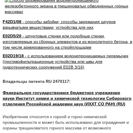
F42D1/08
- способы забойки; способы заряжания шпуров
взрывчатыми веществами; устройства для них
E02D5/20
- шпунтовые стенки или подобные стенки,
изготовляемые из сборных элементов и из монолитного бетона, в
том числе армированного на стройплощадке
E02D19/18
- с использованием водонепроницаемых перемычек
(противофильтрационные устройства или швы для
гидротехнических сооружений E02B 3/16)
Владельцы патента RU 2470117:
Федеральное государственное бюджетное учреждение
науки Институт химии и химической технологии Сибирского
отделения Российской академии наук (ИХХТ СО РАН) (RU)
Изобретение относится к горной и горно-химической
промышленности и может быть использовано для ограждения и
охраны трещиноватого горного массива от возможного