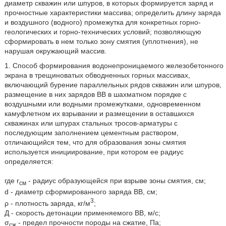
диаметр скважин или шпуров, в которых формируется заряд и
прочностные характеристики массива; определить длину заряда
и воздушного (водного) промежутка для конкретных горно-
геологических и горно-технических условий; позволяющую
сформировать в нем только зону смятия (уплотнения), не
нарушая окружающий массив.
1. Способ формирования водонепроницаемого железобетонного
экрана в трещиноватых обводненных горных массивах,
включающий бурение параллельных рядов скважин или шпуров,
размещение в них зарядов ВВ в шахматном порядке с
воздушными или водными промежутками, одновременном
камуфлетном их взрывании и размещении в оставшихся
скважинах или шпурах стальных тросов-арматуры с
последующим заполнением цементным раствором,
отличающийся тем, что для образования зоны смятия
используется инициирование, при котором ее радиус
определяется:
где r
- радиус образующейся при взрыве зоны смятия, см;
см
d - диаметр сформированного заряда ВВ, см;
3
ρ - плотность заряда, кг/м
;
Д - скорость детонации применяемого ВВ, м/с;
σ
- предел прочности породы на сжатие, Па;
сж