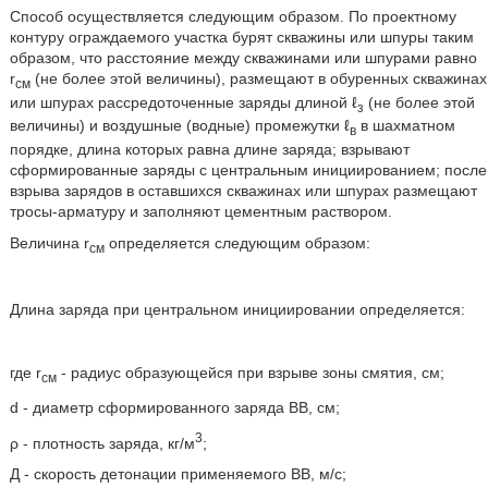
Способ осуществляется следующим образом. По проектному
контуру ограждаемого участка бурят скважины или шпуры таким
образом, что расстояние между скважинами или шпурами равно
r
(не более этой величины), размещают в обуренных скважинах
см
или шпурах рассредоточенные заряды длиной ℓ
(не более этой
з
величины) и воздушные (водные) промежутки ℓ
в шахматном
в
порядке, длина которых равна длине заряда; взрывают
сформированные заряды с центральным инициированием; после
взрыва зарядов в оставшихся скважинах или шпурах размещают
тросы-арматуру и заполняют цементным раствором.
Величина r
определяется следующим образом:
см
Длина заряда при центральном инициировании определяется:
где r
- радиус образующейся при взрыве зоны смятия, см;
см
d - диаметр сформированного заряда ВВ, см;
3
ρ - плотность заряда, кг/м
;
Д - скорость детонации применяемого ВВ, м/с;