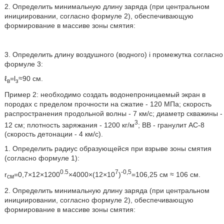
2. Определить минимальную длину заряда (при центральном
инициировании, согласно формуле 2), обеспечивающую
формирование в массиве зоны смятия:
3. Определить длину воздушного (водного) i промежутка согласно
формуле 3:
ℓ
=l
≈90 см.
в
з
Пример 2: необходимо создать водонепроницаемый экран в
породах с пределом прочности на сжатие - 120 МПа; скорость
распространения продольной волны - 7 км/с; диаметр скважины -
3
12 см; плотность заряжания - 1200 кг/м
; ВВ - гранулит АС-8
(скорость детонации - 4 км/с).
1. Определить радиус образующейся при взрыве зоны смятия
(согласно формуле 1):
0.5
7
-0,5
r
=0,7×12×1200
×4000×(12×10
)
=106,25 см ≈ 106 см.
см
2. Определить минимальную длину заряда (при центральном
инициировании, согласно формуле 2), обеспечивающую
формирование в массиве зоны смятия: