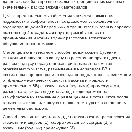
данного способа в прочных скальных трещиноватых массивах,
значительный расход вяжущих материалов.
Целью предлагаемого изобретения является повышение
надежности и эффективности создаваемой высокопрочной
водонепроницаемой перемычки в трещиноватых горных породах,
позволяющей оградить эксплуатируемый участок от
проникновения и утечек водных рассолов и возможного
обрушения горного массива.
С этой целью в известном способе, включающем бурение
скважин или шпуров по контуру на расстоянии друг от друга,
равном радиусу образующейся при взрыве зоне смятия
ограждаемого участка, размещение в них зарядов ВВ в
шахматном порядке (размер заряда определяется в зависимости
от физико-механических свойств массива и мощности
применяемого ВВ) с воздушными (водными) промежутками,
размер которых равен длине заряда, одновременное
камуфлетное их взрывание с размещением в оставшихся после
взрыва скважинах или шпурах тросов-арматуры и заполнением
цементным раствором.
Способ поясняется чертежом, где показана схема расположения
скважин или шпуров (1), сформированных зарядов (2) и
воздушных (водных) промежутков (3).