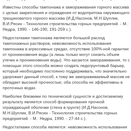
Известны способы тампонажа и замораживания горного массива
с целью закрепления и ограждения от водопритока окружающего
трещиноватого горного массива (И.Д.Насонов, М.Н.Шуплик,
В.И.Рясин - Технология строительства горных предприятий. - М.:
Недра, 1990. - 146-190; 191-259 с.).
Недостатками тампонажа являются большой расход
тампонажных растворов, невозможность использования
тампонажа в агрессивных средах, отсутствие 100%-ной гарантии
от проникновения воды (а лишь только могут снизить объем
утечек и проникновения воды). Что касается замораживания, то с
помощью этого способа можно создать ледогрунтовый барьер,
который необходимо постоянно поддерживать, что значительно
удорожает данный способ, к тому же замораживаемый массив не
обладает высокой прочностью; оба способа не эффективны в
проточных водах.
Наиболее близкими по технической сущности и достигаемому
результату является способ формирования прочной
ограждающей оболочки (стена в грунте) (И.Д.Насонов,
М.Н.Шуплик, В.И.Рясин - Технология строительства горных
предприятий. - М.: Недра, 1990. - 27-44 с.).
Недостатками способа является: невозможность использования