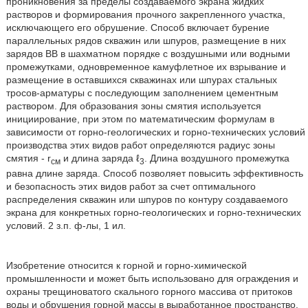
проникновения за пределы создаваемого экрана жидких
растворов и формирования прочного закрепленного участка,
исключающего его обрушение. Способ включает бурение
параллельных рядов скважин или шпуров, размещение в них
зарядов ВВ в шахматном порядке с воздушными или водными
промежутками, одновременное камуфлетное их взрывание и
размещение в оставшихся скважинах или шпурах стальных
тросов-арматуры с последующим заполнением цементным
раствором. Для образования зоны смятия используется
инициирование, при этом по математическим формулам в
зависимости от горно-геологических и горно-технических условий
производства этих видов работ определяются радиус зоны
смятия - r
и длина заряда ℓ
. Длина воздушного промежутка
см
3
равна длине заряда. Способ позволяет повысить эффективность
и безопасность этих видов работ за счет оптимального
распределения скважин или шпуров по контуру создаваемого
экрана для конкретных горно-геологических и горно-технических
условий. 2 з.п. ф-лы, 1 ил.
Изобретение относится к горной и горно-химической
промышленности и может быть использовано для ограждения и
охраны трещиноватого скального горного массива от притоков
воды и обрушения горной массы в выработанное пространство.