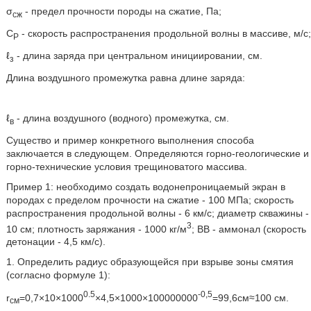
σ
- предел прочности породы на сжатие, Па;
сж
С
- скорость распространения продольной волны в массиве, м/с;
P
ℓ
- длина заряда при центральном инициировании, см.
з
Длина воздушного промежутка равна длине заряда:
ℓ
- длина воздушного (водного) промежутка, см.
в
Существо и пример конкретного выполнения способа
заключается в следующем. Определяются горно-геологические и
горно-технические условия трещиноватого массива.
Пример 1: необходимо создать водонепроницаемый экран в
породах с пределом прочности на сжатие - 100 МПа; скорость
распространения продольной волны - 6 км/с; диаметр скважины -
3
10 см; плотность заряжания - 1000 кг/м
; ВВ - аммонал (скорость
детонации - 4,5 км/с).
1. Определить радиус образующейся при взрыве зоны смятия
(согласно формуле 1):
0.5
-0,5
r
=0,7×10×1000
×4,5×1000×100000000
=99,6см≈100 см.
см