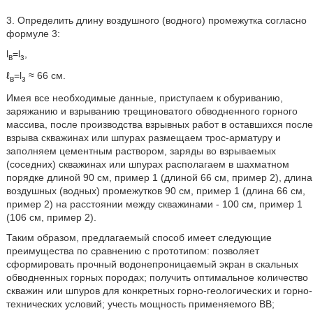
3. Определить длину воздушного (водного) промежутка согласно
формуле 3:
l
=l
,
в
з
ℓ
=l
≈ 66 см.
в
з
Имея все необходимые данные, приступаем к обуриванию,
заряжанию и взрыванию трещиноватого обводненного горного
массива, после производства взрывных работ в оставшихся после
взрыва скважинах или шпурах размещаем трос-арматуру и
заполняем цементным раствором, заряды во взрываемых
(соседних) скважинах или шпурах располагаем в шахматном
порядке длиной 90 см, пример 1 (длиной 66 см, пример 2), длина
воздушных (водных) промежутков 90 см, пример 1 (длина 66 см,
пример 2) на расстоянии между скважинами - 100 см, пример 1
(106 см, пример 2).
Таким образом, предлагаемый способ имеет следующие
преимущества по сравнению с прототипом: позволяет
сформировать прочный водонепроницаемый экран в скальных
обводненных горных породах; получить оптимальное количество
скважин или шпуров для конкретных горно-геологических и горно-
технических условий; учесть мощность применяемого ВВ;