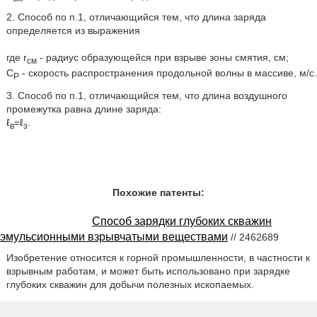
2. Способ по п.1, отличающийся тем, что длина заряда
определяется из выражения
где r
- радиус образующейся при взрыве зоны смятия, см;
см
С
- скорость распространения продольной волны в массиве, м/с.
P
3. Способ по п.1, отличающийся тем, что длина воздушного
промежутка равна длине заряда:
ℓ
=ℓ
.
в
з
Похожие патенты:
Способ зарядки глубоких скважин
эмульсионными взрывчатыми веществами
// 2462689
Изобретение относится к горной промышленности, в частности к
взрывным работам, и может быть использовано при зарядке
глубоких скважин для добычи полезных ископаемых.