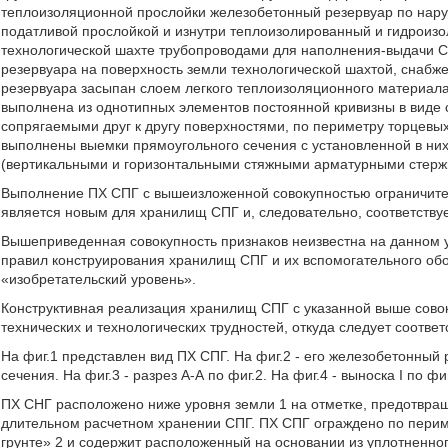
теплоизоляционной прослойки железобетонный резервуар по нару
податливой прослойкой и изнутри теплоизолированный и гидроиз
технологической шахте трубопроводами для наполнения-выдачи СП
резервуара на поверхность земли технологической шахтой, снабж
резервуара засыпан слоем легкого теплоизоляционного материала
выполнена из однотипных элементов постоянной кривизны в виде
сопрягаемыми друг к другу поверхностями, по периметру торцевы
выполнены выемки прямоугольного сечения с установленной в них
(вертикальными и горизонтальными стяжными арматурными стерж
Выполнение ПХ СПГ с вышеизложенной совокупностью ограничите
является новым для хранилищ СПГ и, следовательно, соответству
Вышеприведенная совокупность признаков неизвестна на данном у
правил конструирования хранилищ СПГ и их вспомогательного обо
«изобретательский уровень».
Конструктивная реализация хранилищ СПГ с указанной выше совок
технических и технологических трудностей, откуда следует соот
На фиг.1 представлен вид ПХ СПГ. На фиг.2 - его железобетонный
сечения. На фиг.3 - разрез А-А по фиг.2. На фиг.4 - выноска I по фиг
ПХ СНГ расположено ниже уровня земли 1 на отметке, предотвр
длительном расчетном хранении СПГ. ПХ СПГ ограждено по периме
грунте» 2 и содержит расположенный на основании из уплотненног