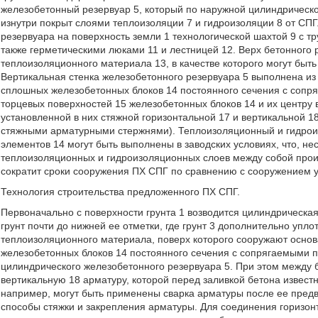
железобетонный резервуар 5, который по наружной цилиндрическо
изнутри покрыт слоями теплоизоляции 7 и гидроизоляции 8 от СП
резервуара на поверхность земли 1 технологической шахтой 9 с т
также герметическими люками 11 и лестницей 12. Верх бетонного 
теплоизоляционного материала 13, в качестве которого могут быт
Вертикальная стенка железобетонного резервуара 5 выполнена из
сплошных железобетонных блоков 14 постоянного сечения с сопря
торцевых поверхностей 15 железобетонных блоков 14 и их центру
установленной в них стяжной горизонтальной 17 и вертикальной 1
стяжными арматурными стержнями). Теплоизоляционный и гидрои
элементов 14 могут быть выполнены в заводских условиях, что, не
теплоизоляционных и гидроизоляционных слоев между собой произ
сократит сроки сооружения ПХ СПГ по сравнению с сооружением у
Технология строительства предложенного ПХ СПГ.
Первоначально с поверхности грунта 1 возводится цилиндрическая
грунт почти до нижней ее отметки, где грунт 3 дополнительно упло
теплоизоляционного материала, поверх которого сооружают основ
железобетонных блоков 14 постоянного сечения с сопрягаемыми 
цилиндрического железобетонного резервуара 5. При этом между 
вертикальную 18 арматуру, которой перед заливкой бетона извест
например, могут быть применены сварка арматуры после ее предв
способы стяжки и закрепления арматуры. Для соединения горизон