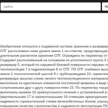
Н
Изобретение относится к подземной системе хранения и резервир
СПГ расположено ниже уровня земли 1 на отметке, предотвраща
длительном расчетном хранении СПГ. Ограждено по периметру от м
Содержит расположенный на основании из уплотненного грунта 3
резервуар 5, который по наружной боковой поверхности окружен п
теплоизоляции 7 и гидроизоляции 8 от СПГ. ПХ СПГ снабжено вых
земли 1 технологической шахтой 9 с трубопроводами 10, герметич
резервуара засыпан слоем легкого теплоизоляционного материала
выполнена из однотипных элементов постоянной кривизны в виде 
сопрягаемыми друг к другу поверхностями 15. По периметру торце
выполнены выемки 16 прямоугольного сечения с установленной в 
(вертикальными 17 и горизонтальными 18 стяжными арматурными 
надежность горизонтальной стяжки железобетонных блоков, упрощ
повышение качества строительства и надежности эксплуатации ПХ 