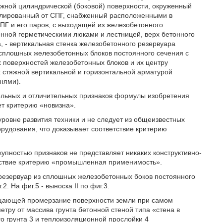
жной цилиндрической (боковой) поверхности, окруженный
олированный от СПГ, снабженный расположенными в
Г и его паров, с выходящей из железобетонного
енной герметическими люками и лестницей, верх бетонного
, - вертикальная стенка железобетонного резервуара
 сплошных железобетонных блоков постоянного сечения с
х поверхностей железобетонных блоков и их центру
 стяжной вертикальной и горизонтальной арматурой
нями).
льных и отличительных признаков формулы изобретения
ет критерию «новизна».
ровне развития техники и не следует из общеизвестных
рудования, что доказывает соответствие критерию
упностью признаков не представляет никаких конструктивно-
ветствие критерию «промышленная применимость».
 резервуар из сплошных железобетонных боков постоянного
.2. На фиг.5 - выноска II по фиг.3.
ащающей промерзание поверхности земли при самом
тру от массива грунта бетонной стеной типа «стена в
о грунта 3 и теплоизоляционной прослойки 4