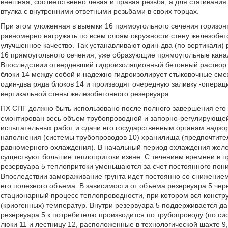
внешняя, соответственно левая и правая резьба, а для стягиван
втулка с внутренними ответными резьбами в своих торцах.
При этом уложенная в выемки 16 прямоугольного сечения горизонт
равномерно нагружать по всем слоям окружности стену железобето
улучшенное качество. Так устанавливают один-два (по вертикали)
16 прямоугольного сечения, уже образующие прямоугольные кана
Впоследствии отвердевший гидроизоляционный бетонный раствор
блоки 14 между собой и надежно гидроизолирует стыковочные см
один-два ряда блоков 14 и производят очередную заливку -опера
вертикальной стены железобетонного резервуара.
ПХ СПГ должно быть использовано после полного завершения его 
смонтирован весь объем трубопроводной и запорно-регулирующей
испытательных работ и сдачи его государственным органам надзо
наполнения (системы трубопроводов 10) хранилища (предпочтите
равномерного охлаждения). В начальный период охлаждения желе
существуют большие теплопритоки извне. С течением времени в 
резервуара 5 теплопритоки уменьшаются за счет постоянного пон
Впоследствии замораживание грунта идет постоянно со снижением
его полезного объема. В зависимости от объема резервуара 5 че
стационарный процесс теплопроводности, при котором вся констр
(криогенных) температур. Внутри резервуара 5 поддерживается д
резервуара 5 к потребителю производится по трубопроводу (по си
люки 11 и лестницу 12, расположенные в технологической шахте 9