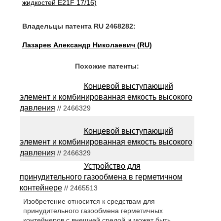
жидкостей E21F 17/16)
Владельцы патента RU 2468282:
Лазарев Александр Николаевич (RU)
Похожие патенты:
Концевой выступающий
элемент и комбинированная емкость высокого
давления
// 2466329
Концевой выступающий
элемент и комбинированная емкость высокого
давления
// 2466329
Устройство для
принудительного газообмена в герметичном
контейнере
// 2465513
Изобретение относится к средствам для
принудительного газообмена герметичных
контейнеров с внешней средой и может быть