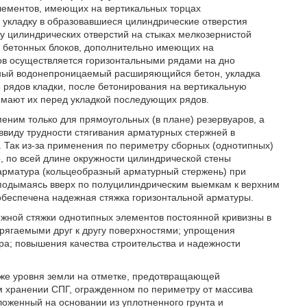
элементов, имеющих на вертикальных торцах
, укладку в образовавшиеся цилиндрические отверстия
ку цилиндрических отверстий на стыках мелкозернистой
 бетонных блоков, дополнительно имеющих на
ов осуществляется горизонтальными рядами на дно
чаный водонепроницаемый расширяющийся бетон, укладка
 рядов кладки, после бетонирования на вертикальную
мают их перед укладкой последующих рядов.
именим только для прямоугольных (в плане) резервуаров, а
ввиду трудности стягивания арматурных стержней в
 Так из-за применения по периметру сборных (однотипных)
, по всей длине окружности цилиндрической стены
арматура (кольцеобразный арматурный стержень) при
 подымаясь вверх по полуцилиндрическим выемкам к верхним
 обеспечена надежная стяжка горизонтальной арматуры.
ежной стяжки однотипных элементов постоянной кривизны в
рягаемыми друг к другу поверхностями; упрощения
ра; повышения качества строительства и надежности
иже уровня земли на отметке, предотвращающей
 хранении СПГ, огражденном по периметру от массива
ложенный на основании из уплотненного грунта и