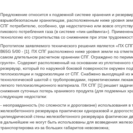
Предложение относится к подземной системе хранения и резервир
взрывобезопасным хранилищам, расположенным ниже уровня земл
СПГ потребителю, особенно, где недостаточно или вовсе отсутств
пикового потребления газа (в системе «пик-шейвинга»). Применен
технологию его строительства со снижением при этом трудоемкости
Прототипом заявляемого технического решения является «ПХ СПГ»
B65G 5/00 - [1]. ПХ СПГ расположено ниже уровня земли на отме
самом длительном расчетном хранении СПГ. Ограждено по перимет
грунте». Содержит расположенный на основании из уплотненного
резервуар, который по наружной боковой поверхности окружен по
теплоизоляции и гидроизоляции от СПГ. Снабжено выходящей из 
технологической шахтой с трубопроводами, герметическими люкам
легкого теплоизоляционного материала. ПХ СПГ [1] решает зада
снижения суточных потерь хранимого продукта (для подземных х
следующие недостатки:
- неоправданность (по сложности и дороговизне) использования в
железобетонного резервуара практически одноразовой и дорогост
цилиндрической стены железобетонного резервуара фактически дв
в дальнейшем не могут быть использованы для возведения железо
транспортировка из-за больших габаритов невозможна;