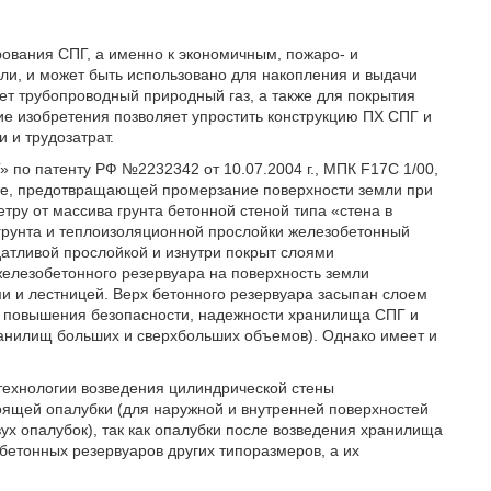
ования СПГ, а именно к экономичным, пожаро- и
и, и может быть использовано для накопления и выдачи
ует трубопроводный природный газ, а также для покрытия
ие изобретения позволяет упростить конструкцию ПХ СПГ и
 и трудозатрат.
 по патенту РФ №2232342 от 10.07.2004 г., МПК F17C 1/00,
тке, предотвращающей промерзание поверхности земли при
ру от массива грунта бетонной стеной типа «стена в
 грунта и теплоизоляционной прослойки железобетонный
датливой прослойкой и изнутри покрыт слоями
железобетонного резервуара на поверхность земли
и и лестницей. Верх бетонного резервуара засыпан слоем
чи повышения безопасности, надежности хранилища СПГ и
ранилищ больших и сверхбольших объемов). Однако имеет и
 технологии возведения цилиндрической стены
оящей опалубки (для наружной и внутренней поверхностей
ух опалубок), так как опалубки после возведения хранилища
бетонных резервуаров других типоразмеров, а их