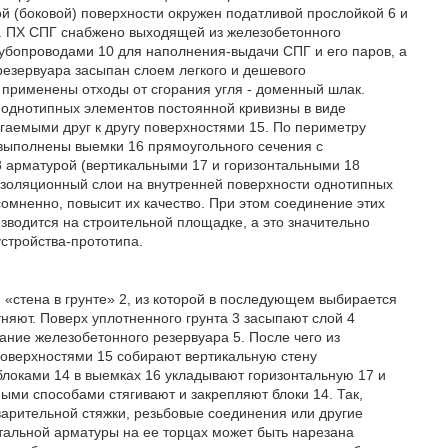
й (боковой) поверхности окружен податливой прослойкой 6 и
Г. ПХ СПГ снабжено выходящей из железобетонного
рубопроводами 10 для наполнения-выдачи СПГ и его паров, а
резервуара засыпан слоем легкого и дешевого
ь применены отходы от сгорания угля - доменный шлак.
 однотипных элементов постоянной кривизны в виде
гаемыми друг к другу поверхностями 15. По периметру
 выполнены выемки 16 прямоугольного сечения с
8 арматурой (вертикальными 17 и горизонтальными 18
золяционный слои на внутренней поверхности однотипных
сомненно, повысит их качество. При этом соединение этих
водится на строительной площадке, а это значительно
стройства-прототипа.
 «стена в грунте» 2, из которой в последующем выбирается
тняют. Поверх уплотненного грунта 3 засыпают слой 4
ание железобетонного резервуара 5. После чего из
поверхностями 15 собирают вертикальную стену
блоками 14 в выемках 16 укладывают горизонтальную 17 и
ными способами стягивают и закрепляют блоки 14. Так,
арительной стяжки, резьбовые соединения или другие
тальной арматуры на ее торцах может быть нарезана