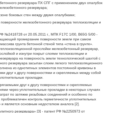
обетонного резервуара ПХ СПГ с применением двух опалубок
елезобетонного резервуара;
 зоне боковых стен между двумя опалубками;
й поверхности железобетонного резервуара теплоизоляции и
Ф №2418728 от 20.05.2011 г., МПК F17C 1/00, B65G 5/00 -
вращающей промерзание поверхности земли при самом
ассива грунта бетонной стеной типа «стена в грунте».
 теплоизоляционной прослойки железобетонный резервуар,
ослойкой и изнутри покрыт слоями теплоизоляции и
езервуара на поверхность земли технологической шахтой с
ного резервуара засыпан слоем легкого теплоизоляционного
олнена из однотипных элементов постоянной кривизны в
ми друг к другу поверхностями и скрепляемых между собой
плотнительные прокладки.
рягаемыми друг к другу поверхностями и скрепляемых
ями через уплотнительные прокладки в некоторых случаях
затрат по затяжке резьбовых соединений и особенно по
 проблематичен контроль герметичности уплотнительных
 и является основным недостатком аналога [2].
литного резервуара» [3] - патент РФ №2250973 от