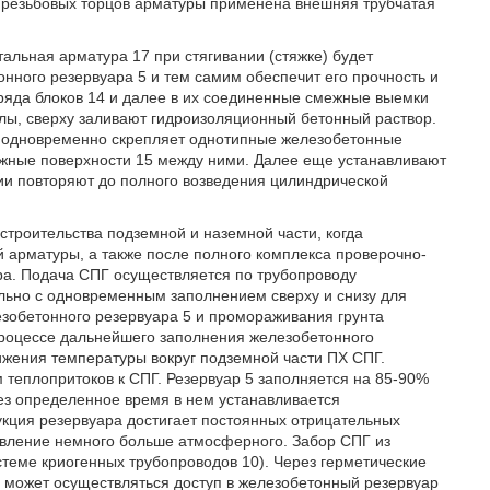
ия резьбовых торцов арматуры применена внешняя трубчатая
альная арматура 17 при стягивании (стяжке) будет
нного резервуара 5 и тем самим обеспечит его прочность и
 ряда блоков 14 и далее в их соединенные смежные выемки
лы, сверху заливают гидроизоляционный бетонный раствор.
 одновременно скрепляет однотипные железобетонные
ежные поверхности 15 между ними. Далее еще устанавливают
ции повторяют до полного возведения цилиндрической
строительства подземной и наземной части, когда
 арматуры, а также после полного комплекса проверочно-
ра. Подача СПГ осуществляется по трубопроводу
льно с одновременным заполнением сверху и снизу для
зобетонного резервуара 5 и промораживания грунта
процессе дальнейшего заполнения железобетонного
ижения температуры вокруг подземной части ПХ СПГ.
 теплопритоков к СПГ. Резервуар 5 заполняется на 85-90%
рез определенное время в нем устанавливается
укция резервуара достигает постоянных отрицательных
авление немного больше атмосферного. Забор СПГ из
стеме криогенных трубопроводов 10). Через герметические
, может осуществляться доступ в железобетонный резервуар