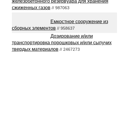
железобетонного резервуара для хранения
сжиженных газов
// 987063
Емкостное сооружение из
сборных элементов
// 958637
Дозирование и/или
транспортировка порошковых и/или сыпучих
твердых материалов
// 2467273