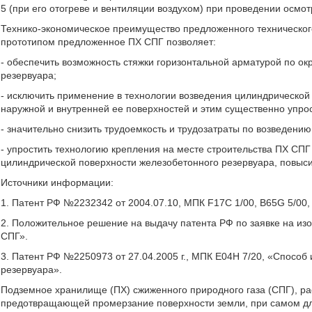
5 (при его отогреве и вентиляции воздухом) при проведении осмо
Технико-экономическое преимущество предложенного технического
прототипом предложенное ПХ СПГ позволяет:
- обеспечить возможность стяжки горизонтальной арматурой по о
резервуара;
- исключить применение в технологии возведения цилиндрической
наружной и внутренней ее поверхностей и этим существенно упрос
- значительно снизить трудоемкость и трудозатраты по возведени
- упростить технологию крепления на месте строительства ПХ СПГ
цилиндрической поверхности железобетонного резервуара, повысив
Источники информации:
1. Патент РФ №2232342 от 2004.07.10, МПК F17C 1/00, B65G 5/00,
2. Положительное решение на выдачу патента РФ по заявке на из
СПГ».
3. Патент РФ №2250973 от 27.04.2005 г., МПК Е04Н 7/20, «Способ
резервуара».
Подземное хранилище (ПХ) сжиженного природного газа (СПГ), ра
предотвращающей промерзание поверхности земли, при самом дл