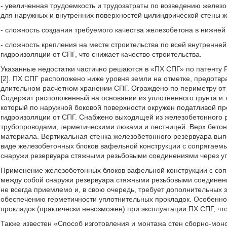
- увеличенная трудоемкость и трудозатраты по возведению желез
для наружных и внутренних поверхностей цилиндрической стены ж
- сложность создания требуемого качества железобетона в нижней
- сложность крепления на месте строительства по всей внутренне
гидроизоляции от СПГ, что снижает качество строительства.
Указанные недостатки частично решаются в «ПХ СПГ» по патенту Р
[2]. ПХ СПГ расположено ниже уровня земли на отметке, предот
длительном расчетном хранении СПГ. Ограждено по периметру от м
Содержит расположенный на основании из уплотненного грунта и
который по наружной боковой поверхности окружен податливой пр
гидроизоляции от СПГ. Снабжено выходящей из железобетонного р
трубопроводами, герметическими люками и лестницей. Верх бетон
материала. Вертикальная стенка железобетонного резервуара вып
виде железобетонных блоков вафельной конструкции с сопрягаемы
снаружи резервуара стяжными резьбовыми соединениями через у
Применение железобетонных блоков вафельной конструкции с соп
между собой снаружи резервуара стяжными резьбовыми соединени
не всегда приемлемо и, в свою очередь, требует дополнительных 
обеспечению герметичности уплотнительных прокладок. Особенно
прокладок (практически невозможен) при эксплуатации ПХ СПГ, что
Также известен «Способ изготовления и монтажа стен сборно-моно