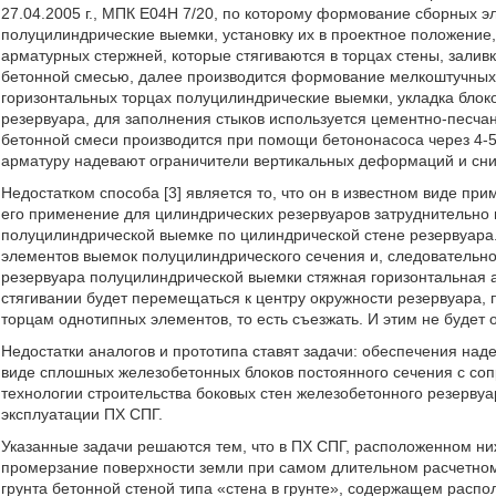
27.04.2005 г., МПК Е04Н 7/20, по которому формование сборных 
полуцилиндрические выемки, установку их в проектное положение
арматурных стержней, которые стягиваются в торцах стены, залив
бетонной смесью, далее производится формование мелкоштучных
горизонтальных торцах полуцилиндрические выемки, укладка блок
резервуара, для заполнения стыков используется цементно-пес
бетонной смеси производится при помощи бетононасоса через 4-5
арматуру надевают ограничители вертикальных деформаций и сни
Недостатком способа [3] является то, что он в известном виде пр
его применение для цилиндрических резервуаров затруднительно 
полуцилиндрической выемке по цилиндрической стене резервуара.
элементов выемок полуцилиндрического сечения и, следовательно
резервуара полуцилиндрической выемки стяжная горизонтальная 
стягивании будет перемещаться к центру окружности резервуара,
торцам однотипных элементов, то есть съезжать. И этим не будет
Недостатки аналогов и прототипа ставят задачи: обеспечения над
виде сплошных железобетонных блоков постоянного сечения с соп
технологии строительства боковых стен железобетонного резервуа
эксплуатации ПХ СПГ.
Указанные задачи решаются тем, что в ПХ СПГ, расположенном н
промерзание поверхности земли при самом длительном расчетном
грунта бетонной стеной типа «стена в грунте», содержащем распо