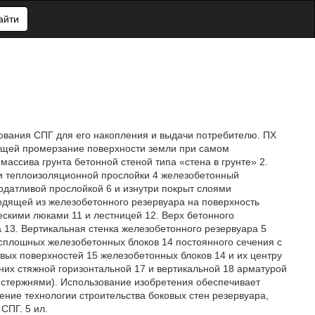
айти
ования СПГ для его накопления и выдачи потребителю. ПХ
ющей промерзание поверхности земли при самом
ассива грунта бетонной стеной типа «стена в грунте» 2.
 и теплоизоляционной прослойки 4 железобетонный
одатливой прослойкой 6 и изнутри покрыт слоями
одящей из железобетонного резервуара на поверхность
ескими люками 11 и лестницей 12. Верх бетонного
 13. Вертикальная стенка железобетонного резервуара 5
сплошных железобетонных блоков 14 постоянного сечения с
вых поверхностей 15 железобетонных блоков 14 и их центру
них стяжной горизонтальной 17 и вертикальной 18 арматурой
стержнями). Использование изобретения обеспечивает
ение технологии строительства боковых стен резервуара,
СПГ. 5 ил.