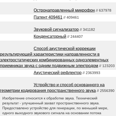
Остронаправленный микрофон
// 637978
Патент 409461
// 409461
Звуковой сигнализатор
// 341182
Конденсаторный
// 244407
Способ акустической коррекции
результирующей характеристики направленности в
электростатических комбинированных одноэлементных
приемниках звука с одним подвижным электродом
// 123203
Акустический рефлектор
// 2363993
Устройство и способ основанного на
геометрии кодирования пространственного звука
// 2556390
Изобретение относится к обработке звука. Технический
результат - улучшенный захват пространственного звука.
Предоставлено устройство для генерации, по меньшей мере,
одного выходного звукового сигнала на основании потока