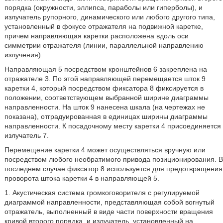
порядка (окружности, эллипса, параболы или гиперболы), и
излучатель рупорного, динамического или любого другого типа,
установленный в фокусе отражателя на подвижной каретке,
причем направляющая каретки расположена вдоль оси
симметрии отражателя (линии, параллельной направлению
излучения).
Направляющая 5 посредством кронштейнов 6 закреплена на
отражателе 3. По этой направляющей перемещается шток 9
каретки 4, который посредством фиксатора 8 фиксируется в
положении, соответствующем выбранной ширине диаграммы
направленности. На шток 9 нанесена шкала (на чертежах не
показана), отградуированная в единицах ширины диаграммы
направленности. К посадочному месту каретки 4 присоединяется
излучатель 7.
Перемещение каретки 4 может осуществляться вручную или
посредством любого необратимого привода позиционирования. В
последнем случае фиксатор 8 используется для предотвращения
проворота штока каретки 4 в направляющей 5.
1. Акустическая система громкоговорителя с регулируемой
диаграммой направленности, представляющая собой вогнутый
отражатель, выполненный в виде части поверхности вращения
кривой второго порядка, и излучатель, установленный на