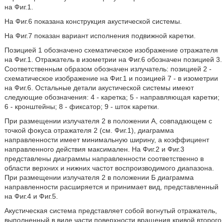
на Фиг.1.
На Фиг.6 показана конструкция акустической системы.
На Фиг.7 показан вариант исполнения подвижной каретки.
Позицией 1 обозначено схематическое изображение отражателя
на Фиг.1. Отражатель в изометрии на Фиг.6 обозначен позицией 3.
Соответственным образом обозначен излучатель: позицией 2 -
схематическое изображение на Фиг.1 и позицией 7 - в изометрии
на Фиг.6. Остальные детали акустической системы имеют
следующие обозначения: 4 - каретка; 5 - направляющая каретки;
6 - кронштейны; 8 - фиксатор; 9 - шток каретки.
При размещении излучателя 2 в положении А, совпадающем с
точкой фокуса отражателя 2 (см. Фиг.1), диаграмма
направленности имеет минимальную ширину, а коэффициент
направленного действия максимален. На Фиг.2 и Фиг.3
представлены диаграммы направленности соответственно в
области верхних и нижних частот воспроизводимого диапазона.
При размещении излучателя 2 в положении Б диаграмма
направленности расширяется и принимает вид, представленный
на Фиг.4 и Фиг.5.
Акустическая система представляет собой вогнутый отражатель,
выполненный в виде части поверхности вращения кривой второго