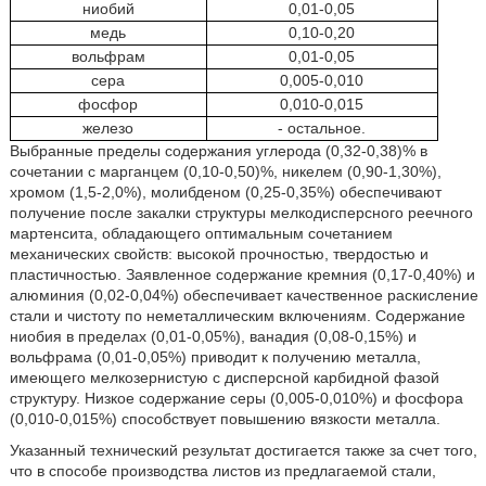
ниобий
0,01-0,05
медь
0,10-0,20
вольфрам
0,01-0,05
сера
0,005-0,010
фосфор
0,010-0,015
железо
- остальное.
Выбранные пределы содержания углерода (0,32-0,38)% в
сочетании с марганцем (0,10-0,50)%, никелем (0,90-1,30%),
хромом (1,5-2,0%), молибденом (0,25-0,35%) обеспечивают
получение после закалки структуры мелкодисперсного реечного
мартенсита, обладающего оптимальным сочетанием
механических свойств: высокой прочностью, твердостью и
пластичностью. Заявленное содержание кремния (0,17-0,40%) и
алюминия (0,02-0,04%) обеспечивает качественное раскисление
стали и чистоту по неметаллическим включениям. Содержание
ниобия в пределах (0,01-0,05%), ванадия (0,08-0,15%) и
вольфрама (0,01-0,05%) приводит к получению металла,
имеющего мелкозернистую с дисперсной карбидной фазой
структуру. Низкое содержание серы (0,005-0,010%) и фосфора
(0,010-0,015%) способствует повышению вязкости металла.
Указанный технический результат достигается также за счет того,
что в способе производства листов из предлагаемой стали,