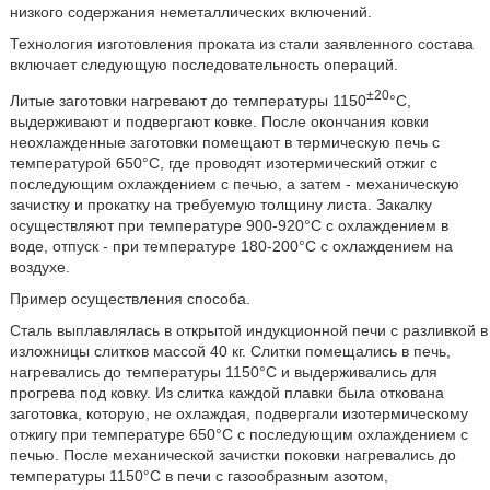
низкого содержания неметаллических включений.
Технология изготовления проката из стали заявленного состава
включает следующую последовательность операций.
±20
Литые заготовки нагревают до температуры 1150
°C,
выдерживают и подвергают ковке. После окончания ковки
неохлажденные заготовки помещают в термическую печь с
температурой 650°С, где проводят изотермический отжиг с
последующим охлаждением с печью, а затем - механическую
зачистку и прокатку на требуемую толщину листа. Закалку
осуществляют при температуре 900-920°С с охлаждением в
воде, отпуск - при температуре 180-200°С с охлаждением на
воздухе.
Пример осуществления способа.
Сталь выплавлялась в открытой индукционной печи с разливкой в
изложницы слитков массой 40 кг. Слитки помещались в печь,
нагревались до температуры 1150°С и выдерживались для
прогрева под ковку. Из слитка каждой плавки была откована
заготовка, которую, не охлаждая, подвергали изотермическому
отжигу при температуре 650°С с последующим охлаждением с
печью. После механической зачистки поковки нагревались до
температуры 1150°С в печи с газообразным азотом,