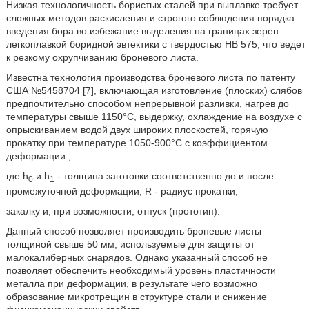
Низкая технологичность бористых сталей при выплавке требует
сложных методов раскисления и строгого соблюдения порядка
введения бора во избежание выделения на границах зерен
легкоплавкой боридной эвтектики с твердостью НВ 575, что ведет
к резкому охрупчиванию броневого листа.
Известна технология производства броневого листа по патенту
США №5458704 [7], включающая изготовление (плоских) слябов
предпочтительно способом непрерывной разливки, нагрев до
температуры свыше 1150°C, выдержку, охлаждение на воздухе с
опрыскиванием водой двух широких плоскостей, горячую
прокатку при температуре 1050-900°С с коэффициентом
деформации
,
где h
и h
- толщина заготовки соответственно до и после
0
1
промежуточной деформации, R - радиус прокатки,
закалку и, при возможности, отпуск (прототип).
Данный способ позволяет производить броневые листы
толщиной свыше 50 мм, используемые для защиты от
малокалиберных снарядов. Однако указанный способ не
позволяет обеспечить необходимый уровень пластичности
металла при деформации, в результате чего возможно
образование микротрещин в структуре стали и снижение