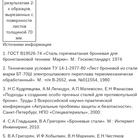
результатам 2-
х образцов,
вырезанных с
поверхности
листов
толщиной 70
мм.
Источники информации
1. ГОСТ В19526-74 «Сталь горячекатаная броневая для
бронетанковой техники. Марки». М.: Госкомстандарт, 1974.
2. Технические условия ТУ 14-1-2977-80 «Лист броневой из стали
марки БТ-70Ш электрошлакового переплава термомеханически
обработанный». М.: п/я В-2652, инв. №011554, 1980.
3. Н.С.Кудрявцева, А.М.Легкодух, А.П.Матевосян, Е.Н.Фанасова
«Подходы к созданию особо прочных сталей для противопульной
брони». Труды 3 Всероссийской научно-практической
конференции «Актуальные проблемы защиты и безопасности»,
Санкт-Петербург, НПО «Спецматериалы», 2000.
4. С.А.Гладышев, В.А.Григорян «Броневые стали». М.: Интермет
Инжиниринг, 2010.
5. В.А.Григорян, И.Ф.Кобылкин, В.Н.Маринин, Е.Н.Чистяков