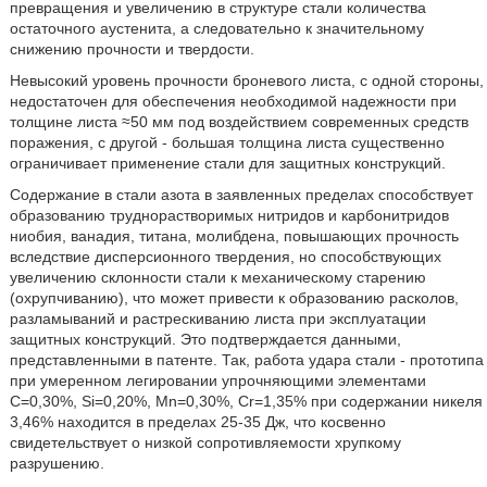
превращения и увеличению в структуре стали количества
остаточного аустенита, а следовательно к значительному
снижению прочности и твердости.
Невысокий уровень прочности броневого листа, с одной стороны,
недостаточен для обеспечения необходимой надежности при
толщине листа ≈50 мм под воздействием современных средств
поражения, с другой - большая толщина листа существенно
ограничивает применение стали для защитных конструкций.
Содержание в стали азота в заявленных пределах способствует
образованию труднорастворимых нитридов и карбонитридов
ниобия, ванадия, титана, молибдена, повышающих прочность
вследствие дисперсионного твердения, но способствующих
увеличению склонности стали к механическому старению
(охрупчиванию), что может привести к образованию расколов,
разламываний и растрескиванию листа при эксплуатации
защитных конструкций. Это подтверждается данными,
представленными в патенте. Так, работа удара стали - прототипа
при умеренном легировании упрочняющими элементами
C=0,30%, Si=0,20%, Mn=0,30%, Cr=1,35% при содержании никеля
3,46% находится в пределах 25-35 Дж, что косвенно
свидетельствует о низкой сопротивляемости хрупкому
разрушению.