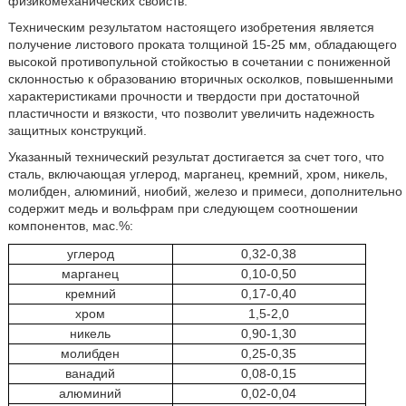
физикомеханических свойств.
Техническим результатом настоящего изобретения является
получение листового проката толщиной 15-25 мм, обладающего
высокой противопульной стойкостью в сочетании с пониженной
склонностью к образованию вторичных осколков, повышенными
характеристиками прочности и твердости при достаточной
пластичности и вязкости, что позволит увеличить надежность
защитных конструкций.
Указанный технический результат достигается за счет того, что
сталь, включающая углерод, марганец, кремний, хром, никель,
молибден, алюминий, ниобий, железо и примеси, дополнительно
содержит медь и вольфрам при следующем соотношении
компонентов, мас.%:
углерод
0,32-0,38
марганец
0,10-0,50
кремний
0,17-0,40
хром
1,5-2,0
никель
0,90-1,30
молибден
0,25-0,35
ванадий
0,08-0,15
алюминий
0,02-0,04