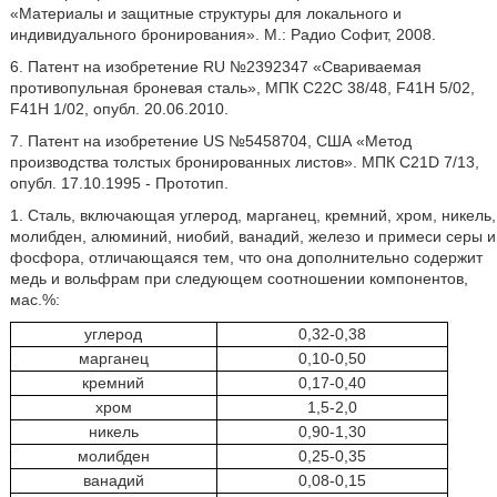
«Материалы и защитные структуры для локального и
индивидуального бронирования». М.: Радио Софит, 2008.
6. Патент на изобретение RU №2392347 «Свариваемая
противопульная броневая сталь», МПК С22С 38/48, F41H 5/02,
F41H 1/02, опубл. 20.06.2010.
7. Патент на изобретение US №5458704, США «Метод
производства толстых бронированных листов». МПК C21D 7/13,
опубл. 17.10.1995 - Прототип.
1. Сталь, включающая углерод, марганец, кремний, хром, никель,
молибден, алюминий, ниобий, ванадий, железо и примеси серы и
фосфора, отличающаяся тем, что она дополнительно содержит
медь и вольфрам при следующем соотношении компонентов,
мас.%:
углерод
0,32-0,38
марганец
0,10-0,50
кремний
0,17-0,40
хром
1,5-2,0
никель
0,90-1,30
молибден
0,25-0,35
ванадий
0,08-0,15