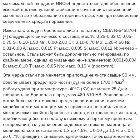
максимальной твердости HRC54 недостаточен для обеспечения
высокой противопульной стойкости в сочетании с пониженной
склонностью к образованию вторичных осколков при воздействии
современных средств поражения.
Известна сталь для броневого листа по патенту США №5458704
[7] следующего химического состава, мас.%: 0,25-0,32 C; 0,05-
0,75 Si; 0,10-1,50 Mn; 0,90-2,00 Cr; 0,10-0,70 Мо; 1,20-4,50 Ni;
0,01-0,08 Al; макс. 0,015 Р; макс. 0,005 S; макс. 0,012 N; железо -
остальное. Сталь может быть дополнительно легирована, по
крайней мере, одним из указанных ниже элементов: 0,001-0,004
В; макс.0,10 Ti; макс. 0,05 Nb; макс. 0,10 V (прототип).
Эта марка стали применяется при толщине листа свыше 50 мм,
2
обеспечивает предел прочности (σ
) не более 1700 Н/мм
,
в
работу удара при температуре -40°С (KV) не менее 25 Дж и
твердость по Бринеллю в пределах 480-510 НВ. Заявленные в
стали большие интервалы пределов легирования никелем,
молибденом и марганцем могут привести к нестабильности
механических свойств броневых листов, изготовленных из стали,
приближающейся по составу к нижнему и верхнему пределам
легирования, т.к. увеличение содержания никеля, марганца и
молибдена соответственно с 1,2 до 4,5%, с 0,10 до 1,5% и с 0,1
до 0,7% приводит к снижению критических точек мартенситного