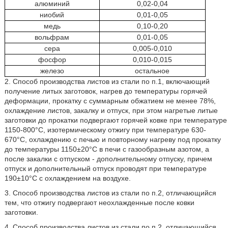
алюминий
0,02-0,04
ниобий
0,01-0,05
медь
0,10-0,20
вольфрам
0,01-0,05
сера
0,005-0,010
фосфор
0,010-0,015
железо
остальное
2. Способ производства листов из стали по п.1, включающий
получение литых заготовок, нагрев до температуры горячей
деформации, прокатку с суммарным обжатием не менее 78%,
охлаждение листов, закалку и отпуск, при этом нагретые литые
заготовки до прокатки подвергают горячей ковке при температуре
1150-800°C, изотермическому отжигу при температуре 630-
670°C, охлаждению с печью и повторному нагреву под прокатку
до температуры 1150±20°C в печи с газообразным азотом, а
после закалки с отпуском - дополнительному отпуску, причем
отпуск и дополнительный отпуск проводят при температуре
190±10°C с охлаждением на воздухе.
3. Способ производства листов из стали по п.2, отличающийся
тем, что отжигу подвергают неохлажденные после ковки
заготовки.
4. Способ производства листов из стали по п.2, отличающийся