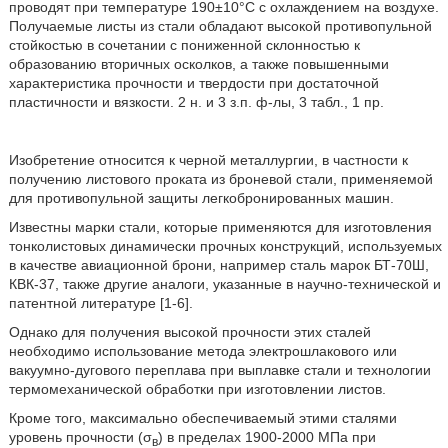
проводят при температуре 190±10°C с охлаждением на воздухе.
Получаемые листы из стали обладают высокой противопульной
стойкостью в сочетании с пониженной склонностью к
образованию вторичных осколков, а также повышенными
характеристика прочности и твердости при достаточной
пластичности и вязкости. 2 н. и 3 з.п. ф-лы, 3 табл., 1 пр.
Изобретение относится к черной металлургии, в частности к
получению листового проката из броневой стали, применяемой
для противопульной защиты легкобронированных машин.
Известны марки стали, которые применяются для изготовления
тонколистовых динамически прочных конструкций, используемых
в качестве авиационной брони, например сталь марок БТ-70Ш,
КВК-37, также другие аналоги, указанные в научно-технической и
патентной литературе [1-6].
Однако для получения высокой прочности этих сталей
необходимо использование метода электрошлакового или
вакуумно-дугового переплава при выплавке стали и технологии
термомеханической обработки при изготовлении листов.
Кроме того, максимально обеспечиваемый этими сталями
уровень прочности (σ
) в пределах 1900-2000 МПа при
в