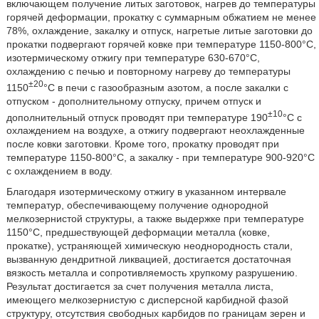
включающем получение литых заготовок, нагрев до температуры
горячей деформации, прокатку с суммарным обжатием не менее
78%, охлаждение, закалку и отпуск, нагретые литые заготовки до
прокатки подвергают горячей ковке при температуре 1150-800°С,
изотермическому отжигу при температуре 630-670°С,
охлаждению с печью и повторному нагреву до температуры
±20
1150
°С в печи с газообразным азотом, а после закалки с
отпуском - дополнительному отпуску, причем отпуск и
±10
дополнительный отпуск проводят при температуре 190
°C с
охлаждением на воздухе, а отжигу подвергают неохлажденные
после ковки заготовки. Кроме того, прокатку проводят при
температуре 1150-800°С, а закалку - при температуре 900-920°С
с охлаждением в воду.
Благодаря изотермическому отжигу в указанном интервале
температур, обеспечивающему получение однородной
мелкозернистой структуры, а также выдержке при температуре
1150°С, предшествующей деформации металла (ковке,
прокатке), устраняющей химическую неоднородность стали,
вызванную дендритной ликвацией, достигается достаточная
вязкость металла и сопротивляемость хрупкому разрушению.
Результат достигается за счет получения металла листа,
имеющего мелкозернистую с дисперсной карбидной фазой
структуру, отсутствия свободных карбидов по границам зерен и