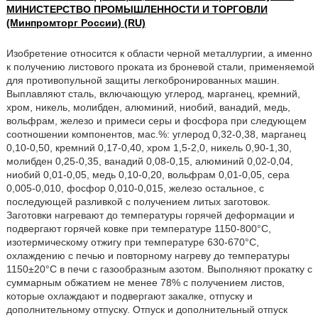
МИНИСТЕРСТВО ПРОМЫШЛЕННОСТИ И ТОРГОВЛИ
(Минпромторг России) (RU)
Изобретение относится к области черной металлургии, а именно
к получению листового проката из броневой стали, применяемой
для противопульной защиты легкобронированных машин.
Выплавляют сталь, включающую углерод, марганец, кремний,
хром, никель, молибден, алюминий, ниобий, ванадий, медь,
вольфрам, железо и примеси серы и фосфора при следующем
соотношении компонентов, мас.%: углерод 0,32-0,38, марганец
0,10-0,50, кремний 0,17-0,40, хром 1,5-2,0, никель 0,90-1,30,
молибден 0,25-0,35, ванадий 0,08-0,15, алюминий 0,02-0,04,
ниобий 0,01-0,05, медь 0,10-0,20, вольфрам 0,01-0,05, сера
0,005-0,010, фосфор 0,010-0,015, железо остальное, с
последующей разливкой с получением литых заготовок.
Заготовки нагревают до температуры горячей деформации и
подвергают горячей ковке при температуре 1150-800°C,
изотермическому отжигу при температуре 630-670°C,
охлаждению с печью и повторному нагреву до температуры
1150±20°C в печи с газообразным азотом. Выполняют прокатку с
суммарным обжатием не менее 78% с получением листов,
которые охлаждают и подвергают закалке, отпуску и
дополнительному отпуску. Отпуск и дополнительный отпуск