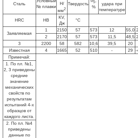
δ
,
Условный
5
Н/
Сталь
Твердость
удара при
№ плавки
%
2
температуре
мм
KV,
HRC
НВ
°С
Дж
1
2150
57
573
12
55,0
Заявляемая
2
2170
57
573
11,5
48,5
3
2200
58
582
10,6
39,5
20
Известная
4
1665
52
510
-
29
-
Примечай:
1. По пл. №1,
2, 3 приведены
средние
значение
механических
свойств по
результатам
испытаний 4-х
образцов от
каждого листа.
2. По пл. №4
приведены
данные по