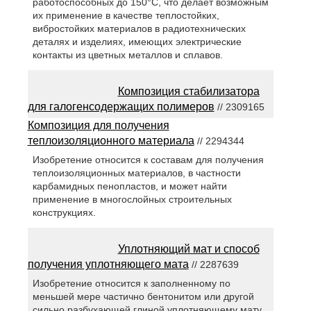
работоспособных до 150°С, что делает возможным
их применение в качестве теплостойких,
вибростойких материалов в радиотехнических
деталях и изделиях, имеющих электрические
контакты из цветных металлов и сплавов.
Композиция стабилизатора
для галогенсодержащих полимеров
// 2309165
Композиция для получения
теплоизоляционного материала
// 2294344
Изобретение относится к составам для получения
теплоизоляционных материалов, в частности
карбамидных пенопластов, и может найти
применение в многослойных строительных
конструкциях.
Уплотняющий мат и способ
получения уплотняющего мата
// 2287639
Изобретение относится к заполненному по
меньшей мере частично бентонитом или другой
сильно разбухающей глиной уплотняющему мату