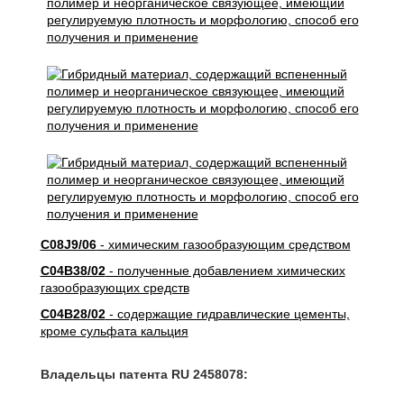
C08J9/06
- химическим газообразующим средством
C04B38/02
- полученные добавлением химических
газообразующих средств
C04B28/02
- содержащие гидравлические цементы,
кроме сульфата кальция
Владельцы патента RU 2458078: