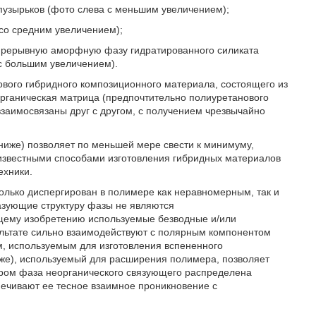
пузырьков (фото слева с меньшим увеличением);
 со средним увеличением);
епрерывную аморфную фазу гидратированного силиката
 с большим увеличением).
ового гибридного композиционного материала, состоящего из
органическая матрица (предпочтительно полиуретанового
взаимосвязаны друг с другом, с получением чрезвычайно
ниже) позволяет по меньшей мере свести к минимуму,
с известными способами изготовления гибридных материалов
ехники.
только диспергирован в полимере как неравномерным, так и
разующие структуру фазы не являются
щему изобретению используемые безводные и/или
ультате сильно взаимодействуют с полярным компонентом
м, используемым для изготовления вспененного
иже), используемый для расширения полимера, позволяет
ором фаза неорганического связующего распределена
ечивают ее тесное взаимное проникновение с