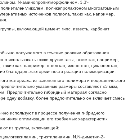
олином, N-аминопропилморфолином, 3,3'-
полиэтиленгликолем, поликапролактоном многоатомным
ьтернативных источников полиола, таких как, например,
ния.
руппы, включающей цемент, гипс, известь, карбонат
обычно получаемого в течение реакции образования
но использовать также другие газы, такие как, например,
 такие как, например, н-пептан, изопентан, циклопентан,
ие благодаря экзотермичности реакции полимеризации.
ого материала из вспененного полимера и неорганического
 предпочтительно указанные размеры составляют ≤3 мкм,
км. Предпочтительно гибридный материал согласно
е одну добавку, более предпочтительно он включает смесь
ычно используют в процессе получения гибридного
ия и/или оптимизации его требуемых характеристик.
ают из группы, включающей:
лциклогексиламин, триэтиленамин, N,N-диметил-2-