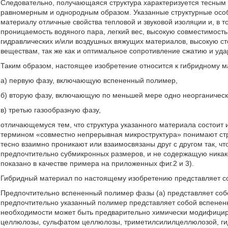
Следовательно, получающаяся структура характеризуется тесным
равномерным и однородным образом. Указанные структурные особ
материалу отличные свойства тепловой и звуковой изоляции и, в т
проницаемость водяного пара, легкий вес, высокую совместимост
гидравлических и/или воздушных вяжущих материалов, высокую сто
веществам, так же как и оптимальное сопротивление сжатию и уда
Таким образом, настоящее изобретение относится к гибридному 
а) первую фазу, включающую вспененный полимер,
б) вторую фазу, включающую по меньшей мере одно неорганичес
в) третью газообразную фазу,
отличающемуся тем, что структура указанного материала состоит 
термином «совместно непрерывная микроструктура» понимают стру
тесно взаимно проникают или взаимосвязаны друг с другом так, ч
предпочтительно субмикронных размеров, и не содержащую никак
показано в качестве примера на приложенных фиг.2 и 3).
Гибридный материал по настоящему изобретению представляет со
Предпочтительно вспененный полимер фазы (а) представляет соб
предпочтительно указанный полимер представляет собой вспенен
необходимости может быть предварительно химически модифицир
целлюлозы, сульфатом целлюлозы, триметилсилилцеллюлозой, г