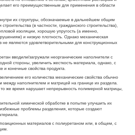
 делает его преимущественным для применения в области
нутри их структуры, обозначаемые в дальнейшем общим
строительства (в частности, гражданского строительства),
епловой изоляции, хорошую упругость (а именно,
рушениям) и низкую плотность. Однако механическая
ов не являются удовлетворительными для конструкционных
ретан вводили/загружали неорганические наполнители с
одной стороны, увеличить жесткость материала, однако, с
е и конечные свойства продукта.
увеличением его количества механические свойства обычно
ти между наполнителем и матрицей на границе их раздела.
в то же время нарушает непрерывность полимерной матрицы,
ительной химической обработке в попытке улучшить их
еизбежные проблемы разделения, которые создают
атериала.
омпозиционных материалов с полиуретаном или, в общем, с
щим.