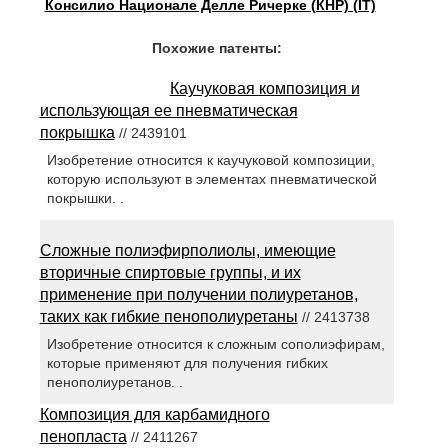
Консилио Национале Делле Ричерке (КНР) (IT)
Похожие патенты:
Каучуковая композиция и
использующая ее пневматическая
покрышка
// 2439101
Изобретение относится к каучуковой композиции,
которую используют в элементах пневматической
покрышки. .
Сложные полиэфирполиолы, имеющие
вторичные спиртовые группы, и их
применение при получении полиуретанов,
таких как гибкие пенополиуретаны
// 2413738
Изобретение относится к сложным сополиэфирам,
которые применяют для получения гибких
пенополиуретанов. .
Композиция для карбамидного
пенопласта
// 2411267