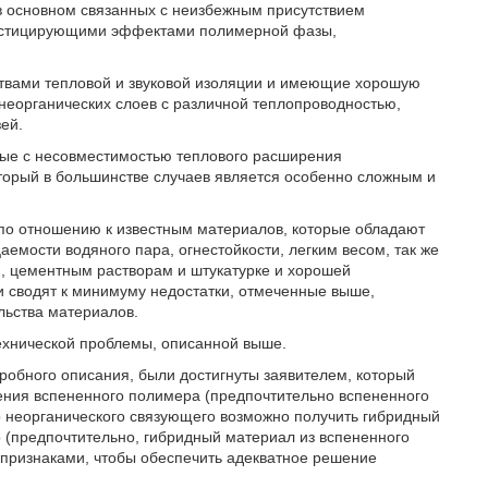
в основном связанных с неизбежным присутствием
пластицирующими эффектами полимерной фазы,
вами тепловой и звуковой изоляции и имеющие хорошую
 неорганических слоев с различной теплопроводностью,
ей.
ные с несовместимостью теплового расширения
который в большинстве случаев является особенно сложным и
 по отношению к известным материалов, которые обладают
емости водяного пара, огнестойкости, легким весом, так же
, цементным растворам и штукатурке и хорошей
и сводят к минимуму недостатки, отмеченные выше,
льства материалов.
ехнической проблемы, описанной выше.
робного описания, были достигнуты заявителем, который
ения вспененного полимера (предпочтительно вспененного
о неорганического связующего возможно получить гибридный
 (предпочтительно, гибридный материал из вспененного
 признаками, чтобы обеспечить адекватное решение