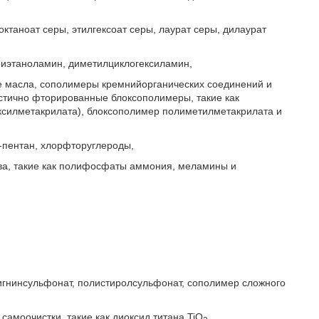
 октаноат серы, этилгексоат серы, лаурат серы, дилаурат
риэтаноламин, диметилциклогексиламин,
ие масла, сополимеры кремнийорганических соединений и
стично фторированные блоксополимеры, такие как
ксилметакрилата), блоксополимер полиметилметакрилата и
н-пентан, хлорфторуглероды,
ва, такие как полифосфаты аммония, меламины и
игнинсульфонат, полистиролсульфонат, сополимер сложного
самоочистки, такие как диоксид титана TiO
,