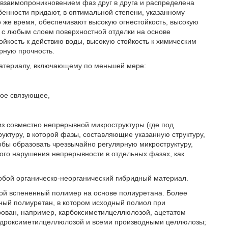
 взаимопроникновением фаз друг в друга и распределена
енности придают, в оптимальной степени, указанному
о же время, обеспечивают высокую огнестойкость, высокую
ь с любым слоем поверхностной отделки на основе
йкость к действию воды, высокую стойкость к химическим
рную прочность.
материалу, включающему по меньшей мере:
кое связующее,
из совместно непрерывной микроструктуры (где под
ктуру, в которой фазы, составляющие указанную структуру,
тобы образовать чрезвычайно регулярную микроструктуру,
ого нарушения непрерывности в отдельных фазах, как
бой органическо-неорганический гибридный материал.
ой вспененный полимер на основе полиуретана. Более
ный полиуретан, в котором исходный полиол при
ован, например, карбоксиметилцеллюлозой, ацетатом
идроксиметилцеллюлозой и всеми производными целлюлозы;