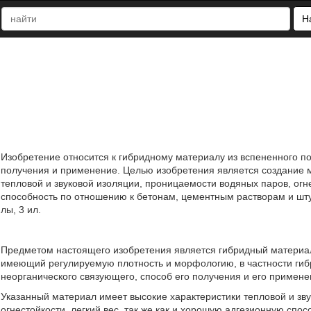
Н
Изобретение относится к гибридному материалу из вспененного п
получения и применение. Целью изобретения является создание 
тепловой и звуковой изоляции, проницаемости водяных паров, огн
способность по отношению к бетонам, цементным растворам и штук
лы, 3 ил.
Предметом настоящего изобретения является гибридный материал
имеющий регулируемую плотность и морфологию, в частности гиб
неорганического связующего, способ его получения и его примене
Указанный материал имеет высокие характеристики тепловой и зв
огнестойкости, легкий вес, так же как и хорошую адгезионную сп