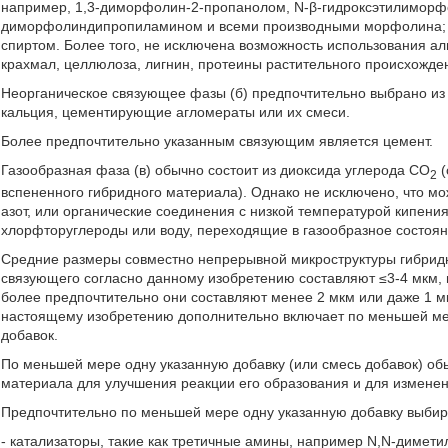
например, 1,3-диморфолин-2-пропанолом, N-β-гидроксэтилиморф
диморфолиндипропиламином и всеми производными морфолина; 
спиртом. Более того, не исключена возможность использования ал
крахмал, целлюлоза, лигнин, протеины растительного происхожде
Неорганическое связующее фазы (б) предпочтительно выбрано из г
кальция, цементирующие агломераты или их смеси.
Более предпочтительно указанным связующим является цемент.
Газообразная фаза (в) обычно состоит из диоксида углерода СO
(
2
вспененного гибридного материала). Однако не исключено, что мож
азот, или органические соединения с низкой температурой кипения,
хлорфторуглероды или воду, переходящие в газообразное состоян
Средние размеры совместно непрерывной микроструктуры гибридн
связующего согласно данному изобретению составляют ≤3-4 мкм,
более предпочтительно они составляют менее 2 мкм или даже 1 м
настоящему изобретению дополнительно включает по меньшей мер
добавок.
По меньшей мере одну указанную добавку (или смесь добавок) об
материала для улучшения реакции его образования и для изменен
Предпочтительно по меньшей мере одну указанную добавку выбир
- катализаторы, такие как третичные амины, например N,N-димети