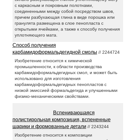
с каркасным и покровным полотнами,
соединенными между собой посредством швов,
причем разбухающая глина в виде порошка или
гранулята размещена в слое пенопласта с
открытыми ячейками, а также к способу получения
уплотняющего мата.
Способ получения
карбамидоформальдегидной смолы
// 2244724
Изобретение относится к химической
промышленности, к области производства
карбамидоформальдегидных смол, и может быть
использовано для изготовления
карбамидоформальдегидных пенопластов с
низкой эмиссией формальдегида и улучшенными
физико-механическими свойствами.
Вспенивающаяся
полистирольная композиция, вспененные
шарики и формованные детали
// 2243244
Изобретение относится к композиции