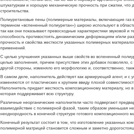
штукатуркам и хорошую механическую прочность при сжатии, что
строительства.
Полиуретановые пены (полимерные материалы, включающие газ в
термином «вспененный полиуретан») широко используют в области 
так как они показывают превосходные характеристики звуковой и т
способность противостоять динамическим деформациям и/или раз
прочность и свойства жесткости указанных полимерных материал
применений.
С целью улучшения указанных выше свойств во вспененный полиу
целью заполнения, причем присутствие этих добавок позволяло, с 
другой стороны, изменяло его морфологию и, соответственно, такж
В самом деле, наполнитель действует как армирующий агент, и с 
изменяются от пластических к хрупким ввиду плохой совместимос
Наполнитель придает жесткость композиционному материалу, но 
которая поддерживает всю структуру.
Различные неорганические наполнители часто подвергают предвар
взаимодействие с полимерной фазой, таким образом уменьшая н
неоднородность в конечной структуре готового композиционного м
Конечный результат состоит в том, что изготовление указанных к
полимерной матрицей становится сложным и заметно дорогостоя