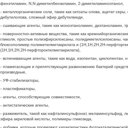
фенэтиламин, N,N-диметилбензиламин, 2-диметиламиноэтанол,
- металлорганические соли, такие как октоаты олова, ацетат серы,
дибутилолова, сложный эфир дибутилмеди,
- сшивающие агенты, такие как моноэтаноламин, диэтаноламин, т
- поверхностно-активные вещества, такие как кремнийорганическ
гликоля, простые полиэфирсилоксаны, полидиметилсилоксаны, ча
блоксополимер полиметилметакрилата и (1Н,1Н,2Н,2Н-перфторге
(1Н,1Н,2Н,2Н-перфтороктилметакрилата),
- вспенивающие агенты, такие как вода, изопентан, циклопентан, 
- пламегасящие и препятствующие размножению бактерий средст
производные,
- УФ-стабилизаторы,
- пластификаторы,
- агенты, способствующие совместимости,
- антистатические агенты,
- разжижитель, такой как нафталинсульфонат, меламинсульфид, л
эфира акриловой кислоты, полимеры гликозида,
- добавки, которые проявляют характеристики фотокаталитической 