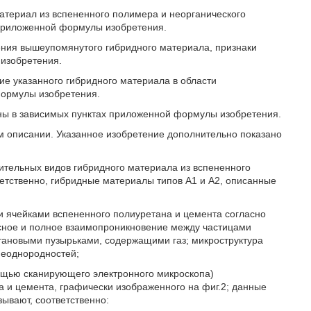
атериал из вспененного полимера и неорганического
 приложенной формулы изобретения.
ения вышеупомянутого гибридного материала, признаки
изобретения.
е указанного гибридного материала в области
формулы изобретения.
ы в зависимых пунктах приложенной формулы изобретения.
 описании. Указанное изобретение дополнительно показано
тительных видов гибридного материала из вспененного
етственно, гибридные материалы типов А1 и А2, описанные
ми ячейками вспененного полиуретана и цемента согласно
есное и полное взаимопроникновение между частицами
тановыми пузырьками, содержащими газ; микроструктура
неоднородностей;
ощью сканирующего электронного микроскопа)
а и цемента, графически изображенного на фиг.2; данные
ывают, соответственно: