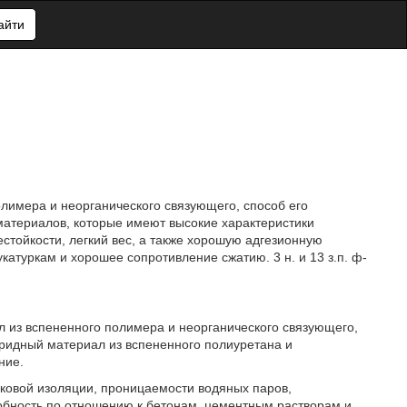
айти
олимера и неорганического связующего, способ его
материалов, которые имеют высокие характеристики
естойкости, легкий вес, а также хорошую адгезионную
атуркам и хорошее сопротивление сжатию. 3 н. и 13 з.п. ф-
 из вспененного полимера и неорганического связующего,
ридный материал из вспененного полиуретана и
ние.
уковой изоляции, проницаемости водяных паров,
особность по отношению к бетонам, цементным растворам и