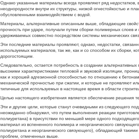
Однако указанные материалы всегда проявляют ряд недостатков, 
неоднородности внутри их структуры, низкой огнестойкостью и 
обусловленными взаимодействием с водой.
Материалы, альтернативные описанным выше, обладающие свойст
прочность при ударе, получали путем сборки полимерных слоев и
удерживаемых совместно посредством системы механических связ
Эти последние материалы проявляют, однако, недостатки, связан
используемых материалов, так же, как и со способом их сборки, 
дорогостоящим.
Следовательно, остается потребность в создании альтернативных
высокими характеристиками тепловой и звуковой изоляции, проница
как и хорошей адгезионной способностью по отношению к бетонам
механической прочностью при сжатии, и которые не проявляют ил
типичные для используемых в настоящее время в области строите
Целью настоящего изобретения является обеспечение решения т
Эти и другие цели, которые станут очевидными из следующего под
неожиданно обнаружил, что путем выполнения реакции приготовл
полиуретана) в присутствии по меньшей мере одного подходящег
материал из вспененного полимера и неорганического связующего
полиуретана и неорганического связующего), обладающий такими
проблем, отмеченных выше.