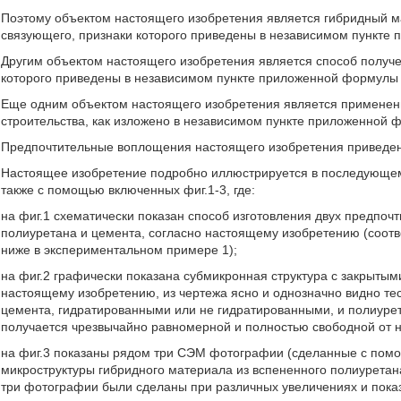
Поэтому объектом настоящего изобретения является гибридный м
связующего, признаки которого приведены в независимом пункте
Другим объектом настоящего изобретения является способ получ
которого приведены в независимом пункте приложенной формулы 
Еще одним объектом настоящего изобретения является применени
строительства, как изложено в независимом пункте приложенной 
Предпочтительные воплощения настоящего изобретения приведен
Настоящее изобретение подробно иллюстрируется в последующем
также с помощью включенных фиг.1-3, где:
на фиг.1 схематически показан способ изготовления двух предпоч
полиуретана и цемента, согласно настоящему изобретению (соотв
ниже в экспериментальном примере 1);
на фиг.2 графически показана субмикронная структура с закрыты
настоящему изобретению, из чертежа ясно и однозначно видно т
цемента, гидратированными или не гидратированными, и полиуре
получается чрезвычайно равномерной и полностью свободной от 
на фиг.3 показаны рядом три СЭМ фотографии (сделанные с пом
микроструктуры гибридного материала из вспененного полиуретан
три фотографии были сделаны при различных увеличениях и показ