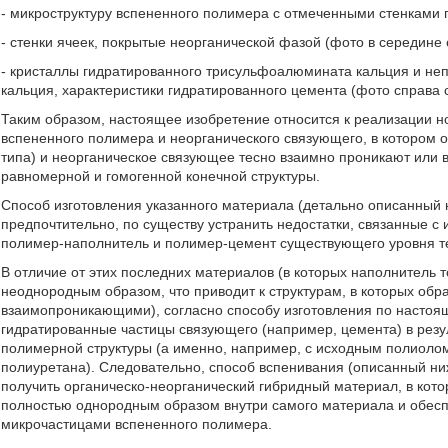
- микроструктуру вспененного полимера с отмеченными стенками 
- стенки ячеек, покрытые неорганической фазой (фото в середине
- кристаллы гидратированного трисульфоалюмината кальция и н
кальция, характеристики гидратированного цемента (фото справа
Таким образом, настоящее изобретение относится к реализации н
вспененного полимера и неорганического связующего, в котором 
типа) и неорганическое связующее тесно взаимно проникают или 
равномерной и гомогенной конечной структуры.
Способ изготовления указанного материала (детально описанный 
предпочтительно, по существу устранить недостатки, связанные 
полимер-наполнитель и полимер-цемент существующего уровня т
В отличие от этих последних материалов (в которых наполнитель 
неоднородным образом, что приводит к структурам, в которых об
взаимопроникающими), согласно способу изготовления по настоя
гидратированные частицы связующего (например, цемента) в рез
полимерной структуры (а именно, например, с исходным полиоло
полиуретана). Следовательно, способ вспенивания (описанный н
получить органическо-неорганический гибридный материал, в кот
полностью однородным образом внутри самого материала и обесп
микрочастицами вспененного полимера.