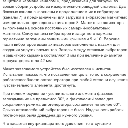
защитном кармане каналом 6, предназначен для загрузки во
время сборки устройства измерительно-приводной системы. Два
боковых канала выполнены с продолжением их в вибраторах
(каналы 7) и предназначены для загрузки в вибраторы магнитных
измерительно-приводных активаторов 8. Магнитные активаторы
выполнены на основе постоянных самарий-кобальтовых
магнитов. Снизу каналы вибраторов и защитного кармана
герметично заглушены защитными крышками 9 и 10. Верхние
части вибраторов выше активаторов выполнены с пазами для
создания упругих элементов. Зазоры между стенками вибраторов
и защитного кармана составляют 3 мм при величине диаметра
корпуса-держателя 42 мм.
Макет заявляемого устройства был изготовлен и испытан.
Испытания показали, что поставленная цель, то есть сохранение
работоспособности автогенератора при любой степени осушения
чувствительного элемента, достигнута.
При полном осушении чувствительного элемента фазовое
запаздывание не превысило 30°, а фактический запас для
сохранения режима автогенератора составляет не менее 60°.
Срыва автоколебаний вибраторов не было. Надежность работы
плотномера была доведена до нужного уровня.
Что касается внутриаппаратного давления, то отсутствие