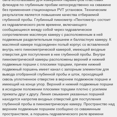
флюидов по глубинным пробам непосредственно на скважине
без применения стационарных PVT установок. Техническим
результатом является повышение качества отбираемой
глубинной пробы. Глубинный пикнометр «Пентометр» состоит
из гидравлического реле времени, включающего
сообщающиеся между собой через гидравлическое
сопротивление масляную камеру с расположенным в ней
подвижным разделительным поршнем и балластную камеру. К
масляной камере подсоединен полый корпус со вставленной
внутрь него пикнометрической камерой, имеющей входные
отверстия для поступления в нее глубинной пробы. Внутри
пикнометрической камеры расположены верхний и нижний
подвижные поршни с плоскими торцами, причем нижний
подвижный поршень имеет канал с запорным элементом для
вывода отобранной глубинной пробы и шток, проходящий
сквозь уплотненное отверстие в верхнем подвижном поршне и
имеющий на конце упор. Верхний и нижний подвижные поршни
в исходном положении плоскими торцами плотно с усилием
прижаты друг к другу. Линия смыкания указанных поршней
находится напротив входных отверстий для поступления
глубинной пробы в пикнометрическую камеру. Пространство над
верхним подвижным поршнем сообщено со скважинным
пространством, а поршень гидравлического реле времени