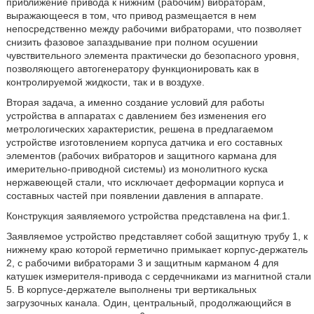
приближение привода к нижним (рабочим) вибраторам,
выражающееся в том, что привод размещается в нем
непосредственно между рабочими вибраторами, что позволяет
снизить фазовое запаздывание при полном осушении
чувствительного элемента практически до безопасного уровня,
позволяющего автогенератору функционировать как в
контролируемой жидкости, так и в воздухе.
Вторая задача, а именно создание условий для работы
устройства в аппаратах с давлением без изменения его
метрологических характеристик, решена в предлагаемом
устройстве изготовлением корпуса датчика и его составных
элементов (рабочих вибраторов и защитного кармана для
имерительно-приводной системы) из монолитного куска
нержавеющей стали, что исключает деформации корпуса и
составных частей при появлении давления в аппарате.
Конструкция заявляемого устройства представлена на фиг.1.
Заявляемое устройство представляет собой защитную трубу 1, к
нижнему краю которой герметично примыкает корпус-держатель
2, с рабочими вибраторами 3 и защитным карманом 4 для
катушек измерителя-привода с сердечниками из магнитной стали
5. В корпусе-держателе выполнены три вертикальных
загрузочных канала. Один, центральный, продолжающийся в