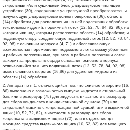
стиральный и/или сушильный блок; ультразвуковое чистящее
устройство (30), содержащее ультразвуковой преобразователь и
излучающую ультразвуковые волны поверхность (36); область
(14) обработки для расположения на ней подлежащих обработке
текстильных изделий; подвижный лоток (12, 52, 78, 84, 92, 98), на
котором или над которым расположена область (14) обработки; и
подвижную опору, соединяющую подвижный лоток (12, 52, 78, 84,
92, 98) с основным корпусом (4, 71) и обеспечивающую
возможностью перемещения подвижного лотка между убранным
и рабочим положениями, при этом в рабочем положении лоток
выходит за пределы площади основания основного корпуса,
отличающийся тем, что подвижный лоток (12, 52, 78, 84, 92, 98)
имеет сливное отверстие (16,86) для удаления жидкости из
области (14) обработки.
2. Аппарат по п.1, отличающийся тем, что сливное отверстие (16,
86) выполнено с возможностью выпуска жидкости в стиральный
бак, или в резервуар (78) для жидкости, в частности в резервуар
для сбора конденсата в конденсационной сушилке (70) или
стиральной машине с конденсационной сушкой, или в выдвижной
ящик (10, 52, 72, 82), в частности в резервуар для сбора
конденсата в выдвижном ящике (72), или в отделение для
моющего средства выдвижного ящика (10, 52, 82) для моющего
средства.