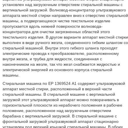
установлен над загрузочным отверстием стиральной машины с
вертикальной загрузкой. Волновод-концентратор ультразвукового
аппарата местной стирки направлен вниз к отверстию стиральной
машины, а подвергающееся чистке текстильное изделие
пропускается вдоль нижней поверхности волновода-
концентратора для очистки загрязненных областей этого
текстильного изделия. В другом варианте аппарат местной стирки
выполнен в виде ручного жезла, соединенного гибким шлангом со
стиральной машиной. Внутри этого гибкого шланга проходят
электрические провода к преобразователю, расположенному
внутри жезла, и трубка для жидкости, соединенная с
наконечником на жезле, так что жезл снабжается жидкостью и
электрической энергией из основного корпуса стиральной
машины.
Стиральная машина по ЕР 1369524 А1 содержит ультразвуковой
аппарат местной стирки, расположенный в верхней части
стиральной машины. В стиральной машине с вертикальной
загрузкой этот ультразвуковой аппарат можно поворачивать в
горизонтальной плоскости из нерабочего положения в рабочее
положение, расположенное над загрузочным отверстием
барабана с вертикальной загрузкой. В стиральной машине с
фронтальной загрузкой ультразвуковой аппарат стационарно
установлен под верхней крышкой стиральной машины. В обоих