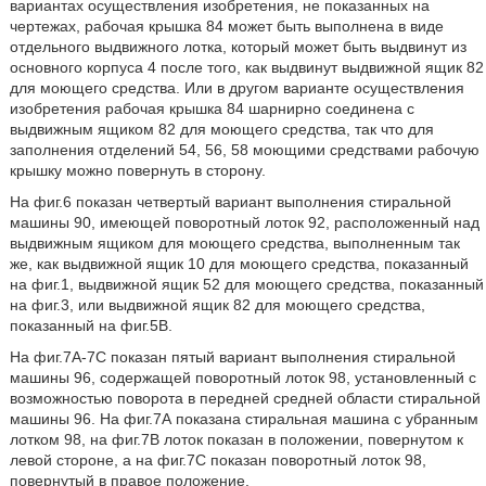
вариантах осуществления изобретения, не показанных на
чертежах, рабочая крышка 84 может быть выполнена в виде
отдельного выдвижного лотка, который может быть выдвинут из
основного корпуса 4 после того, как выдвинут выдвижной ящик 82
для моющего средства. Или в другом варианте осуществления
изобретения рабочая крышка 84 шарнирно соединена с
выдвижным ящиком 82 для моющего средства, так что для
заполнения отделений 54, 56, 58 моющими средствами рабочую
крышку можно повернуть в сторону.
На фиг.6 показан четвертый вариант выполнения стиральной
машины 90, имеющей поворотный лоток 92, расположенный над
выдвижным ящиком для моющего средства, выполненным так
же, как выдвижной ящик 10 для моющего средства, показанный
на фиг.1, выдвижной ящик 52 для моющего средства, показанный
на фиг.3, или выдвижной ящик 82 для моющего средства,
показанный на фиг.5В.
На фиг.7А-7С показан пятый вариант выполнения стиральной
машины 96, содержащей поворотный лоток 98, установленный с
возможностью поворота в передней средней области стиральной
машины 96. На фиг.7А показана стиральная машина с убранным
лотком 98, на фиг.7В лоток показан в положении, повернутом к
левой стороне, а на фиг.7С показан поворотный лоток 98,
повернутый в правое положение.