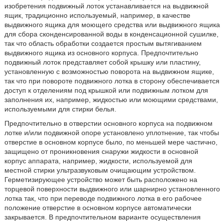
изобретения подвижный лоток устанавливается на выдвижной
ящик, традиционно используемый, например, в качестве
выдвижного ящика для моющего средства или выдвижного ящика
для сбора сконденсированной воды в конденсационной сушилке,
так что область обработки создается простым вытягиванием
выдвижного ящика из основного корпуса. Предпочтительно
подвижный лоток представляет собой крышку или пластину,
установленную с возможностью поворота на выдвижном ящике,
так что при повороте подвижного лотка в сторону обеспечивается
доступ к отделениям под крышкой или подвижным лотком для
заполнения их, например, жидкостью или моющими средствами,
используемыми для стирки белья.
Предпочтительно в отверстии основного корпуса на подвижном
лотке и/или подвижной опоре установлено уплотнение, так чтобы
отверстие в основном корпусе было, по меньшей мере частично,
защищено от проникновения снаружи жидкости в основной
корпус аппарата, например, жидкости, используемой для
местной стирки ультразвуковым очищающим устройством.
Герметизирующее устройство может быть расположено на
торцевой поверхности выдвижного или шарнирно установленного
лотка так, что при переводе подвижного лотка в его рабочее
положение отверстие в основном корпусе автоматически
закрывается. В предпочтительном варианте осуществления