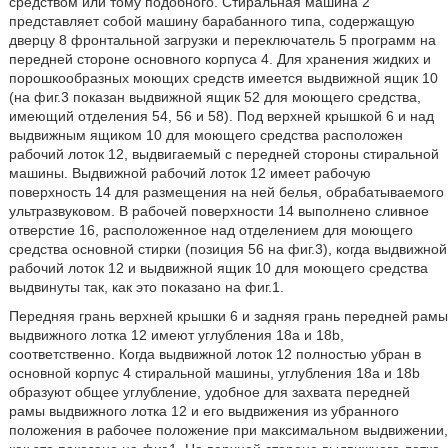
средством или тому подобного. Стиральная машина 2
представляет собой машину барабанного типа, содержащую
дверцу 8 фронтальной загрузки и переключатель 5 программ на
передней стороне основного корпуса 4. Для хранения жидких и
порошкообразных моющих средств имеется выдвижной ящик 10
(на фиг.3 показан выдвижной ящик 52 для моющего средства,
имеющий отделения 54, 56 и 58). Под верхней крышкой 6 и над
выдвижным ящиком 10 для моющего средства расположен
рабочий лоток 12, выдвигаемый с передней стороны стиральной
машины. Выдвижной рабочий лоток 12 имеет рабочую
поверхность 14 для размещения на ней белья, обрабатываемого
ультразвуковом. В рабочей поверхности 14 выполнено сливное
отверстие 16, расположенное над отделением для моющего
средства основной стирки (позиция 56 на фиг.3), когда выдвижной
рабочий лоток 12 и выдвижной ящик 10 для моющего средства
выдвинуты так, как это показано на фиг.1.
Передняя грань верхней крышки 6 и задняя грань передней рамы
выдвижного лотка 12 имеют углубления 18а и 18b,
соответственно. Когда выдвижной лоток 12 полностью убран в
основной корпус 4 стиральной машины, углубления 18а и 18b
образуют общее углубление, удобное для захвата передней
рамы выдвижного лотка 12 и его выдвижения из убранного
положения в рабочее положение при максимальном выдвижении,