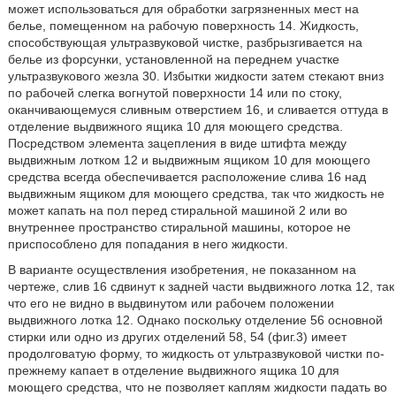
может использоваться для обработки загрязненных мест на
белье, помещенном на рабочую поверхность 14. Жидкость,
способствующая ультразвуковой чистке, разбрызгивается на
белье из форсунки, установленной на переднем участке
ультразвукового жезла 30. Избытки жидкости затем стекают вниз
по рабочей слегка вогнутой поверхности 14 или по стоку,
оканчивающемуся сливным отверстием 16, и сливается оттуда в
отделение выдвижного ящика 10 для моющего средства.
Посредством элемента зацепления в виде штифта между
выдвижным лотком 12 и выдвижным ящиком 10 для моющего
средства всегда обеспечивается расположение слива 16 над
выдвижным ящиком для моющего средства, так что жидкость не
может капать на пол перед стиральной машиной 2 или во
внутреннее пространство стиральной машины, которое не
приспособлено для попадания в него жидкости.
В варианте осуществления изобретения, не показанном на
чертеже, слив 16 сдвинут к задней части выдвижного лотка 12, так
что его не видно в выдвинутом или рабочем положении
выдвижного лотка 12. Однако поскольку отделение 56 основной
стирки или одно из других отделений 58, 54 (фиг.3) имеет
продолговатую форму, то жидкость от ультразвуковой чистки по-
прежнему капает в отделение выдвижного ящика 10 для
моющего средства, что не позволяет каплям жидкости падать во