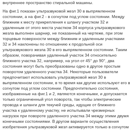
внутреннее пространство стиральной машины.
На фиг.1 показан ультразвуковой жезл 30 в выпрямленном
состоянии, а на фиг.2 - в согнутом под углом состоянии. Между
ближним к месту прикрепления к шлангу участком 32 и
удаленным от этого места участком 34 корпуса ультразвукового
жезла выполнен шарнир, не показанный на чертеже, при этом
торцевые поверхности между ближним и удаленным участками
32 и 34 наклонены по отношению к продольной оси
ультразвукового жезла 30 в его выпрямленном состоянии. Таким
образом, поворачивая удаленный участок 34 относительно
ближнего участка 32, например, на угол от 45° до 90°, два
состояния могут быть преобразованы одно в другое простым
поворотом удаленного участка 34. Некоторые пользователи
предпочитают использовать ультразвуковой жезл 30 в
выпрямленном состоянии, в то время как другие используют его в
согнутом под углом состоянии. Предпочтительно состояния,
изображенные на фиг.1 и 2, являются конечными, и допускается
только ограниченный угол поворота, так чтобы электрические
провода и шланги для текучей среды, идущие от ближнего
участка к удаленному участку, не испытывали чрезмерных
нагрузок при повороте удаленного участка 34 между этими двумя
конечными состояниями. В другом варианте осуществления
изобретения ультразвуковой жезл активируется только в согнутом