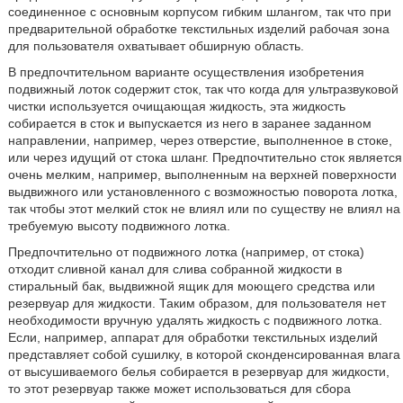
соединенное с основным корпусом гибким шлангом, так что при
предварительной обработке текстильных изделий рабочая зона
для пользователя охватывает обширную область.
В предпочтительном варианте осуществления изобретения
подвижный лоток содержит сток, так что когда для ультразвуковой
чистки используется очищающая жидкость, эта жидкость
собирается в сток и выпускается из него в заранее заданном
направлении, например, через отверстие, выполненное в стоке,
или через идущий от стока шланг. Предпочтительно сток является
очень мелким, например, выполненным на верхней поверхности
выдвижного или установленного с возможностью поворота лотка,
так чтобы этот мелкий сток не влиял или по существу не влиял на
требуемую высоту подвижного лотка.
Предпочтительно от подвижного лотка (например, от стока)
отходит сливной канал для слива собранной жидкости в
стиральный бак, выдвижной ящик для моющего средства или
резервуар для жидкости. Таким образом, для пользователя нет
необходимости вручную удалять жидкость с подвижного лотка.
Если, например, аппарат для обработки текстильных изделий
представляет собой сушилку, в которой сконденсированная влага
от высушиваемого белья собирается в резервуар для жидкости,
то этот резервуар также может использоваться для сбора