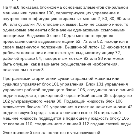
На Фиг.8 показана блок-схема основных элементов стиральной
машины или сушилки 100, характеризующих управление и
внутреннюю конфигурацию стиральных машин 2, 50, 80, 90 или
96, или сушилки 70, описанных выше. Если не сказано иное, то
одинаковые элементы обозначены одинаковыми ссылочными
позициями. Выдвижной ящик 10 для моющего средства,
представляющий выдвижные ящики 52, 72 или 82, находится в
своем выдвинутом положении. Выдвижной лоток 12 находится в
рабочем положении и соответствует выдвижному ящику 72,
рабочей крышке 84, поворотным лоткам 92 или 98 или может
быть опущен, как в варианте осуществления изобретения,
показанном на фиг.3.
Программами стирки и/или сушки стиральной машины или
сушилки управляет блок 101 управления. Блок 101 управления
управляет работой подающего блока 106, соединенного с линией
подачи жидкости, проходящей через гибкий шланг 38 к форсунке
102 ультразвукового жезла 30. Подающий жидкость блок 106
включается блоком 101 управления в ответ на нажатие кнопки 42
подачи текучей среды, как это описано выше. В стиральной
машине жидкость подводится в подающему жидкость блоку 106
от клапана 110, соединенного с линией 112 подачи свежей воды.
Электрический сигнал подается в ультразвуковой