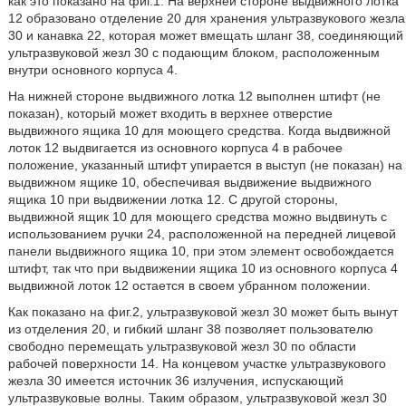
как это показано на фиг.1. На верхней стороне выдвижного лотка
12 образовано отделение 20 для хранения ультразвукового жезла
30 и канавка 22, которая может вмещать шланг 38, соединяющий
ультразвуковой жезл 30 с подающим блоком, расположенным
внутри основного корпуса 4.
На нижней стороне выдвижного лотка 12 выполнен штифт (не
показан), который может входить в верхнее отверстие
выдвижного ящика 10 для моющего средства. Когда выдвижной
лоток 12 выдвигается из основного корпуса 4 в рабочее
положение, указанный штифт упирается в выступ (не показан) на
выдвижном ящике 10, обеспечивая выдвижение выдвижного
ящика 10 при выдвижении лотка 12. С другой стороны,
выдвижной ящик 10 для моющего средства можно выдвинуть с
использованием ручки 24, расположенной на передней лицевой
панели выдвижного ящика 10, при этом элемент освобождается
штифт, так что при выдвижении ящика 10 из основного корпуса 4
выдвижной лоток 12 остается в своем убранном положении.
Как показано на фиг.2, ультразвуковой жезл 30 может быть вынут
из отделения 20, и гибкий шланг 38 позволяет пользователю
свободно перемещать ультразвуковой жезл 30 по области
рабочей поверхности 14. На концевом участке ультразвукового
жезла 30 имеется источник 36 излучения, испускающий
ультразвуковые волны. Таким образом, ультразвуковой жезл 30