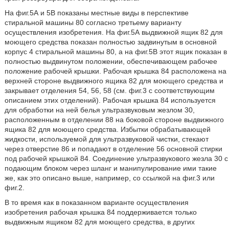
На фиг.5А и 5В показаны местные виды в перспективе
стиральной машины 80 согласно третьему варианту
осуществления изобретения. На фиг.5А выдвижной ящик 82 для
моющего средства показан полностью задвинутым в основной
корпус 4 стиральной машины 80, а на фиг.5В этот ящик показан в
полностью выдвинутом положении, обеспечивающем рабочее
положение рабочей крышки. Рабочая крышка 84 расположена на
верхней стороне выдвижного ящика 82 для моющего средства и
закрывает отделения 54, 56, 58 (см. фиг.3 с соответствующим
описанием этих отделений). Рабочая крышка 84 используется
для обработки на ней белья ультразвуковым жезлом 30,
расположенным в отделении 88 на боковой стороне выдвижного
ящика 82 для моющего средства. Избытки обрабатывающей
жидкости, используемой для ультразвуковой чистки, стекают
через отверстие 86 и попадают в отделение 56 основной стирки
под рабочей крышкой 84. Соединение ультразвукового жезла 30 с
подающим блоком через шланг и манипулирование ими такие
же, как это описано выше, например, со ссылкой на фиг.3 или
фиг.2.
В то время как в показанном варианте осуществления
изобретения рабочая крышка 84 поддерживается только
выдвижным ящиком 82 для моющего средства, в других