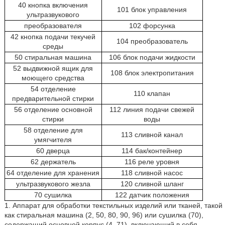
40 кнопка включения
101 блок управления
ультразвукового
преобразователя
102 форсунка
42 кнопка подачи текучей
104 преобразователь
среды
50 стиральная машина
106 блок подачи жидкости
52 выдвижной ящик для
108 блок электропитания
моющего средства
54 отделение
110 клапан
предварительной стирки
56 отделение основной
112 линия подачи свежей
стирки
воды
58 отделение для
113 сливной канал
умягчителя
60 дверца
114 бак/контейнер
62 держатель
116 реле уровня
64 отделение для хранения
118 сливной насос
ультразвукового жезла
120 сливной шланг
70 сушилка
122 датчик положения
1. Аппарат для обработки текстильных изделий или тканей, такой
как стиральная машина (2, 50, 80, 90, 96) или сушилка (70),
содержащий основной корпус (4, 71), включающий в себя