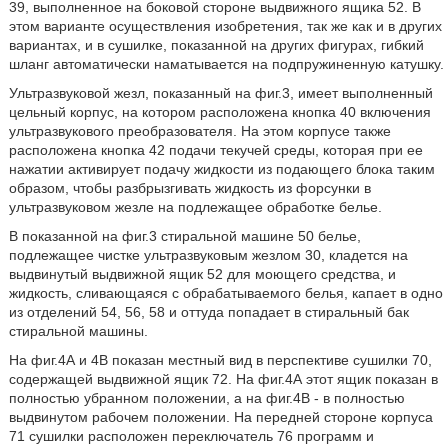
39, выполненное на боковой стороне выдвижного ящика 52. В
этом варианте осуществления изобретения, так же как и в других
вариантах, и в сушилке, показанной на других фигурах, гибкий
шланг автоматически наматывается на подпружиненную катушку.
Ультразвуковой жезл, показанный на фиг.3, имеет выполненный
цельный корпус, на котором расположена кнопка 40 включения
ультразвукового преобразователя. На этом корпусе также
расположена кнопка 42 подачи текучей среды, которая при ее
нажатии активирует подачу жидкости из подающего блока таким
образом, чтобы разбрызгивать жидкость из форсунки в
ультразвуковом жезле на подлежащее обработке белье.
В показанной на фиг.3 стиральной машине 50 белье,
подлежащее чистке ультразвуковым жезлом 30, кладется на
выдвинутый выдвижной ящик 52 для моющего средства, и
жидкость, сливающаяся с обрабатываемого белья, капает в одно
из отделений 54, 56, 58 и оттуда попадает в стиральный бак
стиральной машины.
На фиг.4А и 4В показан местный вид в перспективе сушилки 70,
содержащей выдвижной ящик 72. На фиг.4А этот ящик показан в
полностью убранном положении, а на фиг.4В - в полностью
выдвинутом рабочем положении. На передней стороне корпуса
71 сушилки расположен переключатель 76 программ и