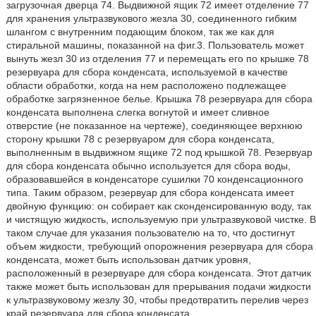
загрузочная дверца 74. Выдвижной ящик 72 имеет отделение 77
для хранения ультразвукового жезла 30, соединенного гибким
шлангом с внутренним подающим блоком, так же как для
стиральной машины, показанной на фиг.3. Пользователь может
вынуть жезл 30 из отделения 77 и перемещать его по крышке 78
резервуара для сбора конденсата, используемой в качестве
области обработки, когда на нем расположено подлежащее
обработке загрязненное белье. Крышка 78 резервуара для сбора
конденсата выполнена слегка вогнутой и имеет сливное
отверстие (не показанное на чертеже), соединяющее верхнюю
сторону крышки 78 с резервуаром для сбора конденсата,
выполненным в выдвижном ящике 72 под крышкой 78. Резервуар
для сбора конденсата обычно используется для сбора воды,
образовавшейся в конденсаторе сушилки 70 конденсационного
типа. Таким образом, резервуар для сбора конденсата имеет
двойную функцию: он собирает как сконденсированную воду, так
и чистящую жидкость, используемую при ультразвуковой чистке. В
таком случае для указания пользователю на то, что достигнут
объем жидкости, требующий опорожнения резервуара для сбора
конденсата, может быть использован датчик уровня,
расположенный в резервуаре для сбора конденсата. Этот датчик
также может быть использован для прерывания подачи жидкости
к ультразвуковому жезлу 30, чтобы предотвратить перелив через
край резервуара для сбора конденсата.