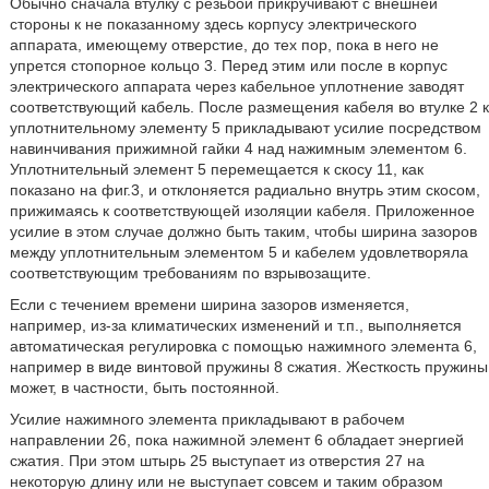
Обычно сначала втулку с резьбой прикручивают с внешней
стороны к не показанному здесь корпусу электрического
аппарата, имеющему отверстие, до тех пор, пока в него не
упрется стопорное кольцо 3. Перед этим или после в корпус
электрического аппарата через кабельное уплотнение заводят
соответствующий кабель. После размещения кабеля во втулке 2 к
уплотнительному элементу 5 прикладывают усилие посредством
навинчивания прижимной гайки 4 над нажимным элементом 6.
Уплотнительный элемент 5 перемещается к скосу 11, как
показано на фиг.3, и отклоняется радиально внутрь этим скосом,
прижимаясь к соответствующей изоляции кабеля. Приложенное
усилие в этом случае должно быть таким, чтобы ширина зазоров
между уплотнительным элементом 5 и кабелем удовлетворяла
соответствующим требованиям по взрывозащите.
Если с течением времени ширина зазоров изменяется,
например, из-за климатических изменений и т.п., выполняется
автоматическая регулировка с помощью нажимного элемента 6,
например в виде винтовой пружины 8 сжатия. Жесткость пружины
может, в частности, быть постоянной.
Усилие нажимного элемента прикладывают в рабочем
направлении 26, пока нажимной элемент 6 обладает энергией
сжатия. При этом штырь 25 выступает из отверстия 27 на
некоторую длину или не выступает совсем и таким образом