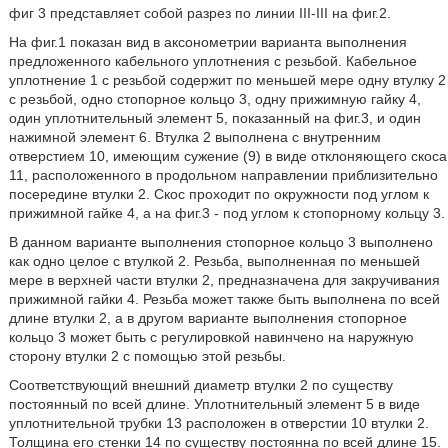
фиг 3 представляет собой разрез по линии III-III на фиг.2.
На фиг.1 показан вид в аксонометрии варианта выполнения
предложенного кабельного уплотнения с резьбой. Кабельное
уплотнение 1 с резьбой содержит по меньшей мере одну втулку 2
с резьбой, одно стопорное кольцо 3, одну прижимную гайку 4,
один уплотнительный элемент 5, показанный на фиг.3, и один
нажимной элемент 6. Втулка 2 выполнена с внутренним
отверстием 10, имеющим сужение (9) в виде отклоняющего скоса
11, расположенного в продольном направлении приблизительно
посередине втулки 2. Скос проходит по окружности под углом к
прижимной гайке 4, а на фиг.3 - под углом к стопорному кольцу 3.
В данном варианте выполнения стопорное кольцо 3 выполнено
как одно целое с втулкой 2. Резьба, выполненная по меньшей
мере в верхней части втулки 2, предназначена для закручивания
прижимной гайки 4. Резьба может также быть выполнена по всей
длине втулки 2, а в другом варианте выполнения стопорное
кольцо 3 может быть с регулировкой навинчено на наружную
сторону втулки 2 с помощью этой резьбы.
Соответствующий внешний диаметр втулки 2 по существу
постоянный по всей длине. Уплотнительный элемент 5 в виде
уплотнительной трубки 13 расположен в отверстии 10 втулки 2.
Толщина его стенки 14 по существу постоянна по всей длине 15.