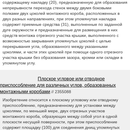
содержащему накладку (20), предназначенную для образования
непрерывности перехода стенок между двумя боковыми
полками двух цоколей монтажного короба, расположенных в
двух разных направлениях, при этом упомянутая накладка
содержит приемные средства (31), выполненные по заданной
дуге окружности и предназначенные для размещения в них
средств монтажа отрезного участка крышки, выполненного с
возможностью закрывания упомянутых цоколей с целью
перекрывания угла, образованного между указанными
цоколями, и части этих цоколей при помощи одного отрезного
участка крышки без образования зазора, кромки или складки в
упомянутом углу.
Плоское угловое или отводное
приспособление для различных углов, образованных
монтажными коробами
// 2355088
Изобретение относится к плоскому угловому или отводному
приспособлению, предназначенному для установки между
цоколями, по меньшей мере, двух отрезных участков
монтажного короба, образующих между собой угол в одной
плоскости несущей поверхности, при этом приспособление
содержит площадку (100) для соединения днищ упомянутых