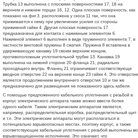
Трубка 13 выполнена с плоскими поверхностями 17, 18 на
верхнем и нижнем торцах 16, 12. Одна плоская поверхность, как
показано на фиг.3, расположена у скоса 11 так, что она
прижимается к нему при увеличении усилия со стороны
прижимной гайки 4. Другая плоская поверхность 17
предназначена для контакта с нажимным элементом 6.
Нажимной элемент 6 выполнен в виде пружинного элемента 7, в
частности винтовой пружины 8 сжатия. Пружина 8 вставлена в
удерживающую канавку 19 своим верхним концом,
противоположным уплотнительной трубке 13. Канавка 19
выполнена на нижней стороне 20 фланца 21, радиально
проходящего внутрь. Фланец 21 ограничивает соответствующе
вводное отверстие 22 на верхнем конце 23 гайки 4. Это отверстие
является продолжением внутреннего отверстия 10 и так же
предназначено для размещения не показанного здесь кабеля.
С помощью предложенного кабельного уплотнения с резьбой в
корпус электрического аппарата также можно ввести более
одного кабеля. Таким электрическим аппаратом является,
например, распределительная коробка, распределительный щит
и т.п. Эти электрические аппараты могут располагаться в
потенциально взрывоопасных местах, поэтому корпус, а также
соответствующие кабельные уплотнения с резьбой выполнены во
взрывозащищенном исполнении. Это означает, что