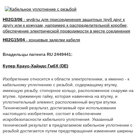
H02G3/06
- муфты для присоединения защитных труб друг к
другу или к кожухам, например к распределительной коробке;
обеспечение электрической проводимости в месте соединения
H02G15/04
- концевые заделки кабеля
Владельцы патента RU 2449441:
Купер Краус-Хайндс ГмбХ (DE)
Изобретение относится к области электротехники, а именно - к
кабельному уплотнению с резьбой, содержащему втулку,
имеющую резьбу, стопорное кольцо, расположенное снаружи на
втулке, прижимную гайку, которая навинчена на втулку, и
уплотнительный элемент, расположенный внутри втулки.
Технический результат, достигаемый при использовании
настоящего изобретения, состоит в обеспечение
искробезопасности кабельного уплотнения. Указанный
технический результат в предлагаемом кабельном уплотнении с
резьбой достигается путем предотвращения изменения ширины