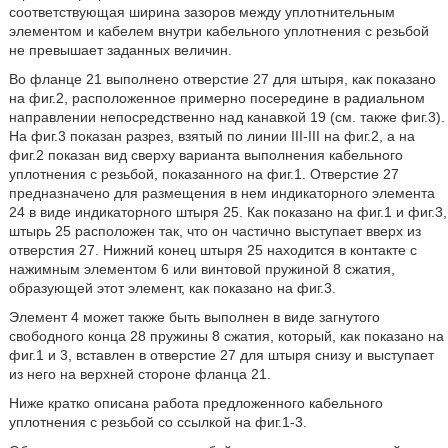
соответствующая ширина зазоров между уплотнительным
элементом и кабелем внутри кабельного уплотнения с резьбой
не превышает заданных величин.
Во фланце 21 выполнено отверстие 27 для штыря, как показано
на фиг.2, расположенное примерно посередине в радиальном
направлении непосредственно над канавкой 19 (см. также фиг.3).
На фиг.3 показан разрез, взятый по линии III-III на фиг.2, а на
фиг.2 показан вид сверху варианта выполнения кабельного
уплотнения с резьбой, показанного на фиг.1. Отверстие 27
предназначено для размещения в нем индикаторного элемента
24 в виде индикаторного штыря 25. Как показано на фиг.1 и фиг.3,
штырь 25 расположен так, что он частично выступает вверх из
отверстия 27. Нижний конец штыря 25 находится в контакте с
нажимным элементом 6 или винтовой пружиной 8 сжатия,
образующей этот элемент, как показано на фиг.3.
Элемент 4 может также быть выполнен в виде загнутого
свободного конца 28 пружины 8 сжатия, который, как показано на
фиг.1 и 3, вставлен в отверстие 27 для штыря снизу и выступает
из него на верхней стороне фланца 21.
Ниже кратко описана работа предложенного кабельного
уплотнения с резьбой со ссылкой на фиг.1-3.