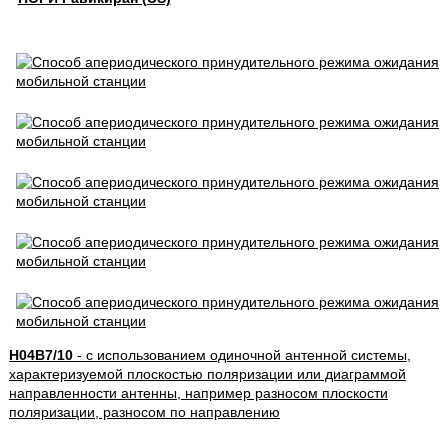
H04B7/10
- с использованием одиночной антенной системы,
характеризуемой плоскостью поляризации или диаграммой
направленности антенны, например разносом плоскости
поляризации, разносом по направлению