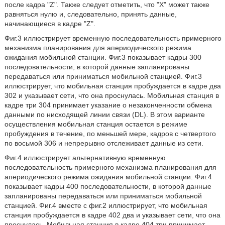
после кадра "Z". Также следует отметить, что "X" может также
равняться нулю и, следовательно, принять данные,
начинающиеся в кадре "Z".
Фиг.3 иллюстрирует временную последовательность примерного
механизма планирования для апериодического режима
ожидания мобильной станции. Фиг.3 показывает кадры 300
последовательности, в которой данные запланированы
передаваться или приниматься мобильной станцией. Фиг.3
иллюстрирует, что мобильная станция пробуждается в кадре два
302 и указывает сети, что она проснулась. Мобильная станция в
кадре три 304 принимает указание о незаконченности обмена
данными по нисходящей линии связи (DL). В этом варианте
осуществления мобильная станция остается в режиме
пробуждения в течение, по меньшей мере, кадров с четвертого
по восьмой 306 и непрерывно отслеживает данные из сети.
Фиг.4 иллюстрирует альтернативную временную
последовательность примерного механизма планирования для
апериодического режима ожидания мобильной станции. Фиг.4
показывает кадры 400 последовательности, в которой данные
запланированы передаваться или приниматься мобильной
станцией. Фиг.4 вместе с фиг.2 иллюстрирует, что мобильная
станция пробуждается в кадре 402 два и указывает сети, что она
проснулась. Мобильная станция в кадре 404 три принимает