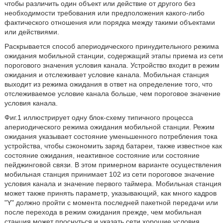
чтобы различить один объект или действие от другого без
необходимости требования или предположения какого-либо
фактического отношения или порядка между такими объектами
или действиями.
Раскрывается способ апериодического принудительного режима
ожидания мобильной станции, содержащий этапы приема из сети
порогового значения условия канала. Устройство входит в режим
ожидания и отслеживает условие канала. Мобильная станция
выходит из режима ожидания в ответ на определение того, что
отслеживаемое условие канала больше, чем пороговое значение
условия канала.
Фиг.1 иллюстрирует одну блок-схему типичного процесса
апериодического режима ожидания мобильной станции. Режим
ожидания указывает состояние уменьшенного потребления тока
устройства, чтобы сэкономить заряд батареи, также известное как
состояние ожидания, неактивное состояние или состояние
пейджинговой связи. В этом примерном варианте осуществления
мобильная станция принимает 102 из сети пороговое значение
условия канала и значение первого таймера. Мобильная станция
может также принять параметр, указывающий, как много кадров
"Y" должно пройти с момента последней пакетной передачи или
после перехода в режим ожидания прежде, чем мобильная
станция может проснуться и указать сети хорошие условия