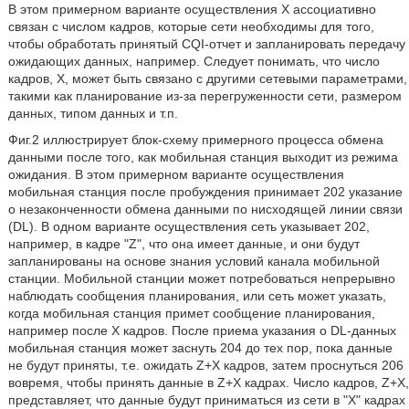
В этом примерном варианте осуществления X ассоциативно
связан с числом кадров, которые сети необходимы для того,
чтобы обработать принятый CQI-отчет и запланировать передачу
ожидающих данных, например. Следует понимать, что число
кадров, X, может быть связано с другими сетевыми параметрами,
такими как планирование из-за перегруженности сети, размером
данных, типом данных и т.п.
Фиг.2 иллюстрирует блок-схему примерного процесса обмена
данными после того, как мобильная станция выходит из режима
ожидания. В этом примерном варианте осуществления
мобильная станция после пробуждения принимает 202 указание
о незаконченности обмена данными по нисходящей линии связи
(DL). В одном варианте осуществления сеть указывает 202,
например, в кадре "Z", что она имеет данные, и они будут
запланированы на основе знания условий канала мобильной
станции. Мобильной станции может потребоваться непрерывно
наблюдать сообщения планирования, или сеть может указать,
когда мобильная станция примет сообщение планирования,
например после X кадров. После приема указания о DL-данных
мобильная станция может заснуть 204 до тех пор, пока данные
не будут приняты, т.е. ожидать Z+X кадров, затем проснуться 206
вовремя, чтобы принять данные в Z+X кадрах. Число кадров, Z+X,
представляет, что данные будут приниматься из сети в "X" кадрах