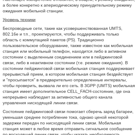
а более конкретно к апериодическому принудительному режиму
ожидания мобильной станции.
Уровень техники
Беспроводные сети, такие как усовершенствованная UMTS,
802.16e и т.п., проектируются, чтобы поддерживать только
область с коммутацией пакетов (PS). Традиционно
пользовательское оборудование, также известное как мобильная
станция или мобильный телефон, находится либо в активном
состоянии с выделенным соединением или в пейджинговой
связи, либо в неактивном состоянии (т.е. режиме ожидания). В
состоянии пейджинговой связи мобильная станция поддерживает
прерывистый прием, в котором мобильная станция бездействует
и "просыпается" в предварительно определенные интервалы,
чтобы проверить, вызвала ли его сеть. В 3GPP (UMTS) мобильная
станция имеет дополнительное CELL_FACH-состояние, где она
непрерывно наблюдает за активностью общего канала
управления нисходящей линии связи.
Состояние пейджинговой связи помогает сберечь заряд батареи,
уменьшая среднее потребление тока, однако ценой некоторой
задержки передач по нисходящей линии связи. Мобильная
станция может в любое время отправить сигнальное сообщение
по восходящей линии связи, чтобы указать необходимость