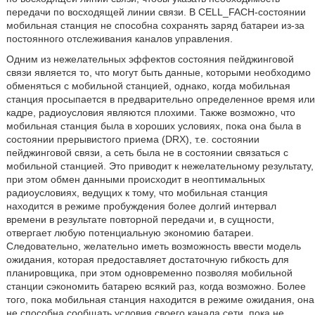
передачи по восходящей линии связи. В CELL_FACH-состоянии
мобильная станция не способна сохранять заряд батареи из-за
постоянного отслеживания каналов управления.
Одним из нежелательных эффектов состояния пейджинговой
связи является то, что могут быть данные, которыми необходимо
обменяться с мобильной станцией, однако, когда мобильная
станция просыпается в предварительно определенное время или
кадре, радиоусловия являются плохими. Также возможно, что
мобильная станция была в хороших условиях, пока она была в
состоянии прерывистого приема (DRX), т.е. состоянии
пейджинговой связи, а сеть была не в состоянии связаться с
мобильной станцией. Это приводит к нежелательному результату,
при этом обмен данными происходит в неоптимальных
радиоусловиях, ведущих к тому, что мобильная станция
находится в режиме пробуждения более долгий интервал
времени в результате повторной передачи и, в сущности,
отвергает любую потенциальную экономию батареи.
Следовательно, желательно иметь возможность ввести модель
ожидания, которая предоставляет достаточную гибкость для
планировщика, при этом одновременно позволяя мобильной
станции сэкономить батарею всякий раз, когда возможно. Более
того, пока мобильная станция находится в режиме ожидания, она
не способна сообщать условия своего канала сети, пока не