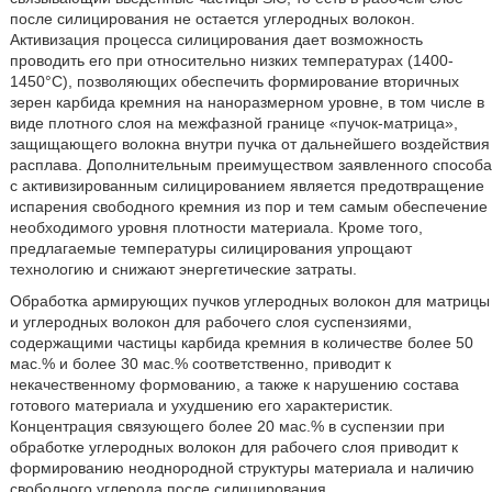
после силицирования не остается углеродных волокон.
Активизация процесса силицирования дает возможность
проводить его при относительно низких температурах (1400-
1450°С), позволяющих обеспечить формирование вторичных
зерен карбида кремния на наноразмерном уровне, в том числе в
виде плотного слоя на межфазной границе «пучок-матрица»,
защищающего волокна внутри пучка от дальнейшего воздействия
расплава. Дополнительным преимуществом заявленного способа
с активизированным силицированием является предотвращение
испарения свободного кремния из пор и тем самым обеспечение
необходимого уровня плотности материала. Кроме того,
предлагаемые температуры силицирования упрощают
технологию и снижают энергетические затраты.
Обработка армирующих пучков углеродных волокон для матрицы
и углеродных волокон для рабочего слоя суспензиями,
содержащими частицы карбида кремния в количестве более 50
мас.% и более 30 мас.% соответственно, приводит к
некачественному формованию, а также к нарушению состава
готового материала и ухудшению его характеристик.
Концентрация связующего более 20 мас.% в суспензии при
обработке углеродных волокон для рабочего слоя приводит к
формированию неоднородной структуры материала и наличию
свободного углерода после силицирования.