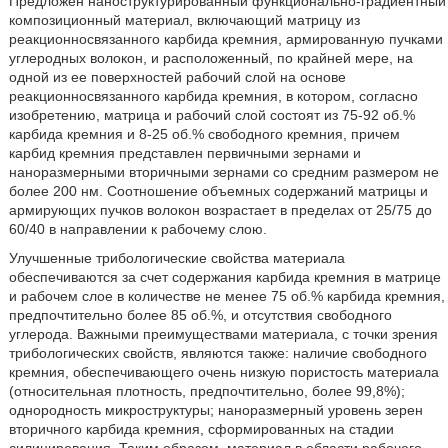
Предложен наноструктурированный функционально-градиентный
композиционный материал, включающий матрицу из
реакционносвязанного карбида кремния, армированную пучками
углеродных волокон, и расположенный, по крайней мере, на
одной из ее поверхностей рабочий слой на основе
реакционносвязанного карбида кремния, в котором, согласно
изобретению, матрица и рабочий слой состоят из 75-92 об.%
карбида кремния и 8-25 об.% свободного кремния, причем
карбид кремния представлен первичными зернами и
наноразмерными вторичными зернами со средним размером не
более 200 нм. Соотношение объемных содержаний матрицы и
армирующих пучков волокон возрастает в пределах от 25/75 до
60/40 в направлении к рабочему слою.
Улучшенные трибологические свойства материала
обеспечиваются за счет содержания карбида кремния в матрице
и рабочем слое в количестве не менее 75 об.% карбида кремния,
предпочтительно более 85 об.%, и отсутствия свободного
углерода. Важными преимуществами материала, с точки зрения
трибологических свойств, являются также: наличие свободного
кремния, обеспечивающего очень низкую пористость материала
(относительная плотность, предпочтительно, более 99,8%);
однородность микроструктуры; наноразмерный уровень зерен
вторичного карбида кремния, сформированных на стадии
силицирования. Таким образом, материал в области рабочего