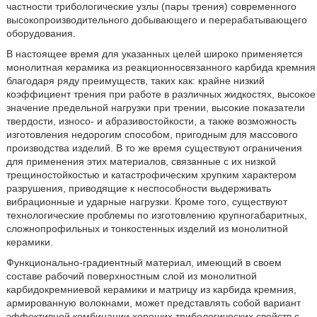
частности трибологические узлы (пары трения) современного
высокопроизводительного добывающего и перерабатывающего
оборудования.
В настоящее время для указанных целей широко применяется
монолитная керамика из реакционносвязанного карбида кремния
благодаря ряду преимуществ, таких как: крайне низкий
коэффициент трения при работе в различных жидкостях, высокое
значение предельной нагрузки при трении, высокие показатели
твердости, износо- и абразивостойкости, а также возможность
изготовления недорогим способом, пригодным для массового
производства изделий. В то же время существуют ограничения
для применения этих материалов, связанные с их низкой
трещиностойкостью и катастрофическим хрупким характером
разрушения, приводящие к неспособности выдерживать
вибрационные и ударные нагрузки. Кроме того, существуют
технологические проблемы по изготовлению крупногабаритных,
сложнопрофильных и тонкостенных изделий из монолитной
керамики.
Функционально-градиентный материал, имеющий в своем
составе рабочий поверхностным слой из монолитной
карбидокремниевой керамики и матрицу из карбида кремния,
армированную волокнами, может представлять собой вариант
эффективной комбинации хороших трибологических свойств с