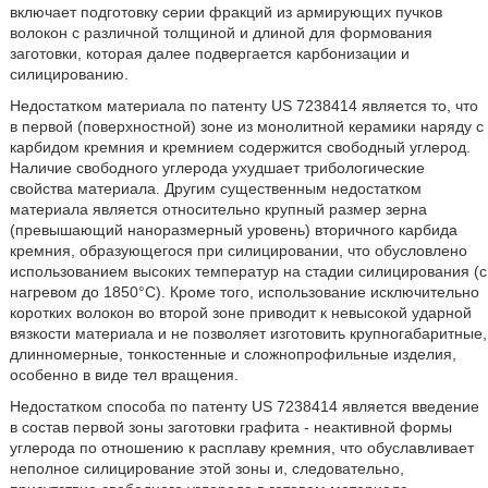
включает подготовку серии фракций из армирующих пучков
волокон с различной толщиной и длиной для формования
заготовки, которая далее подвергается карбонизации и
силицированию.
Недостатком материала по патенту US 7238414 является то, что
в первой (поверхностной) зоне из монолитной керамики наряду с
карбидом кремния и кремнием содержится свободный углерод.
Наличие свободного углерода ухудшает трибологические
свойства материала. Другим существенным недостатком
материала является относительно крупный размер зерна
(превышающий наноразмерный уровень) вторичного карбида
кремния, образующегося при силицировании, что обусловлено
использованием высоких температур на стадии силицирования (с
нагревом до 1850°С). Кроме того, использование исключительно
коротких волокон во второй зоне приводит к невысокой ударной
вязкости материала и не позволяет изготовить крупногабаритные,
длинномерные, тонкостенные и сложнопрофильные изделия,
особенно в виде тел вращения.
Недостатком способа по патенту US 7238414 является введение
в состав первой зоны заготовки графита - неактивной формы
углерода по отношению к расплаву кремния, что обуславливает
неполное силицирование этой зоны и, следовательно,