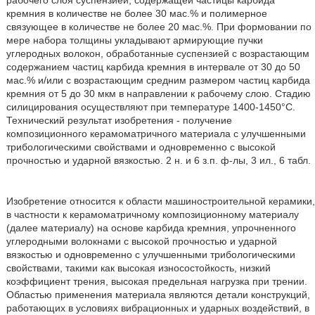
рабочего слоя суспензией, содержащей частицы карбида
кремния в количестве не более 30 мас.% и полимерное
связующее в количестве не более 20 мас.%. При формовании по
мере набора толщины укладывают армирующие пучки
углеродных волокон, обработанные суспензией с возрастающим
содержанием частиц карбида кремния в интервале от 30 до 50
мас.% и/или с возрастающим средним размером частиц карбида
кремния от 5 до 30 мкм в направлении к рабочему слою. Стадию
силицирования осуществляют при температуре 1400-1450°С.
Технический результат изобретения - получение
композиционного керамоматричного материала с улучшенными
трибологическими свойствами и одновременно с высокой
прочностью и ударной вязкостью. 2 н. и 6 з.п. ф-лы, 3 ил., 6 табл.
Изобретение относится к области машиностроительной керамики,
в частности к керамоматричному композиционному материалу
(далее материалу) на основе карбида кремния, упрочненного
углеродными волокнами с высокой прочностью и ударной
вязкостью и одновременно с улучшенными трибологическими
свойствами, такими как высокая износостойкость, низкий
коэффициент трения, высокая предельная нагрузка при трении.
Областью применения материала являются детали конструкций,
работающих в условиях вибрационных и ударных воздействий, в