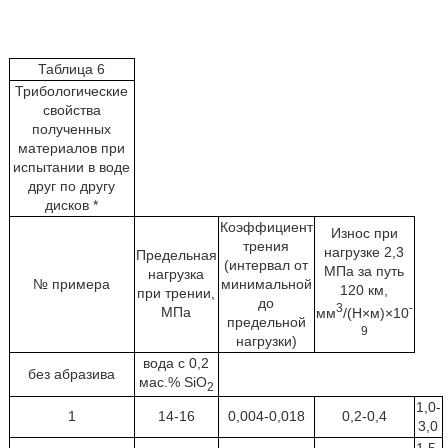
Таблица 6
Трибологические
свойства
полученных
материалов при
испытании в воде
друг по другу
дисков *
Коэффициент
Износ при
трения
нагрузке 2,3
Предельная
(интервал от
МПа за путь
нагрузка
№ примера
минимальной
120 км,
при трении,
до
3
-
МПа
мм
/(H×м)×10
предельной
9
нагрузки)
вода с 0,2
без абразива
мас.% SiO
2
1,0-
1
14-16
0,004-0,018
0,2-0,4
3,0