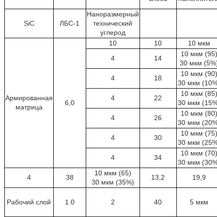
Наноразмерный
SiC
ЛБС-1
технический
углерод
10
10
10 мкм
10 мкм (95
4
14
30 мкм (5%
10 мкм (90
4
18
30 мкм (10
10 мкм (85
Армированная
4
22
6,0
30 мкм (15
матрица
10 мкм (80
4
26
30 мкм (20
10 мкм (75
4
30
30 мкм (25
10 мкм (70
4
34
30 мкм (30
10 мкм (65)
4
38
13,2
19,9
30 мкм (35%)
Рабочий слой
1.0
2
40
5 мкм