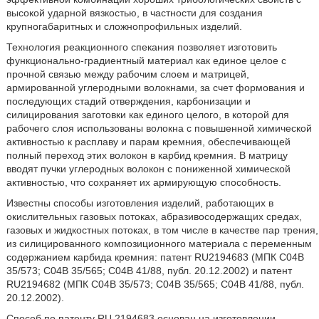
высокой ударной вязкостью, в частности для создания
крупногабаритных и сложнопрофильных изделий.
Технология реакционного спекания позволяет изготовить
функционально-градиентный материал как единое целое с
прочной связью между рабочим слоем и матрицей,
армированной углеродными волокнами, за счет формования и
последующих стадий отверждения, карбонизации и
силицирования заготовки как единого целого, в которой для
рабочего слоя использованы волокна с повышенной химической
активностью к расплаву и парам кремния, обеспечивающей
полный переход этих волокон в карбид кремния. В матрицу
вводят пучки углеродных волокон с пониженной химической
активностью, что сохраняет их армирующую способность.
Известны способы изготовления изделий, работающих в
окислительных газовых потоках, абразивосодержащих средах,
газовых и жидкостных потоках, в том числе в качестве пар трения,
из силицированного композиционного материала с переменным
содержанием карбида кремния: патент RU2194683 (МПК С04В
35/573; С04В 35/565; С04В 41/88, публ. 20.12.2002) и патент
RU2194682 (МПК С04В 35/573; С04В 35/565; С04В 41/88, публ.
20.12.2002).
Способ по патенту RU 2194683 основан на изготовлении