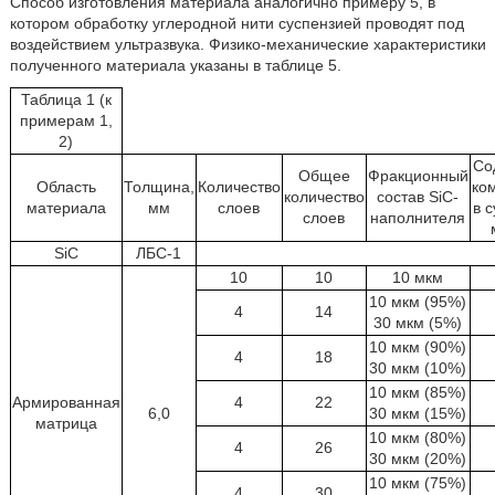
Способ изготовления материала аналогично примеру 5, в
котором обработку углеродной нити суспензией проводят под
воздействием ультразвука. Физико-механические характеристики
полученного материала указаны в таблице 5.
Таблица 1 (к
примерам 1,
2)
Со
Общее
Фракционный
Область
Толщина,
Количество
ко
количество
состав SiC-
материала
мм
слоев
в 
слоев
наполнителя
SiC
ЛБС-1
10
10
10 мкм
10 мкм (95%)
4
14
30 мкм (5%)
10 мкм (90%)
4
18
30 мкм (10%)
10 мкм (85%)
Армированная
4
22
6,0
30 мкм (15%)
матрица
10 мкм (80%)
4
26
30 мкм (20%)
10 мкм (75%)
4
30