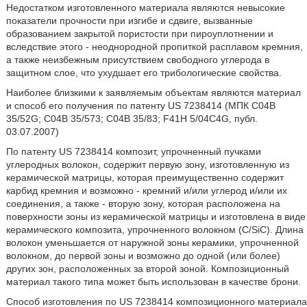
Недостатком изготовленного материала являются невысокие
показатели прочности при изгибе и сдвиге, вызванные
образованием закрытой пористости при пироуплотнении и
вследствие этого - неоднородной пропиткой расплавом кремния,
а также неизбежным присутствием свободного углерода в
защитном слое, что ухудшает его трибологические свойства.
Наиболее близкими к заявляемым объектам являются материал
и способ его получения по патенту US 7238414 (МПК C04B
35/52G; С04В 35/573; С04В 35/83; F41H 5/04C4G, публ.
03.07.2007)
По патенту US 7238414 композит, упрочненный пучками
углеродных волокон, содержит первую зону, изготовленную из
керамической матрицы, которая преимущественно содержит
карбид кремния и возможно - кремний и/или углерод и/или их
соединения, а также - вторую зону, которая расположена на
поверхности зоны из керамической матрицы и изготовлена в виде
керамического композита, упрочненного волокном (C/SiC). Длина
волокон уменьшается от наружной зоны керамики, упрочненной
волокном, до первой зоны и возможно до одной (или более)
других зон, расположенных за второй зоной. Композиционный
материал такого типа может быть использован в качестве брони.
Способ изготовления по US 7238414 композиционного материала