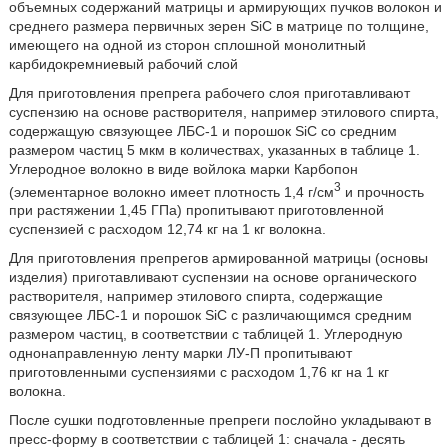
объемных содержаний матрицы и армирующих пучков волокон и
среднего размера первичных зерен SiC в матрице по толщине,
имеющего на одной из сторон сплошной монолитный
карбидокремниевый рабочий слой
Для приготовления препрега рабочего слоя приготавливают
суспензию на основе растворителя, например этилового спирта,
содержащую связующее ЛБС-1 и порошок SiC со средним
размером частиц 5 мкм в количествах, указанных в таблице 1.
Углеродное волокно в виде войлока марки Карбопон
3
(элементарное волокно имеет плотность 1,4 г/см
и прочность
при растяжении 1,45 ГПа) пропитывают приготовленной
суспензией с расходом 12,74 кг на 1 кг волокна.
Для приготовления препрегов армированной матрицы (основы
изделия) приготавливают суспензии на основе органического
растворителя, например этилового спирта, содержащие
связующее ЛБС-1 и порошок SiC с различающимся средним
размером частиц, в соответствии с таблицей 1. Углеродную
однонаправленную ленту марки ЛУ-П пропитывают
приготовленными суспензиями с расходом 1,76 кг на 1 кг
волокна.
После сушки подготовленные препреги послойно укладывают в
пресс-форму в соответствии с таблицей 1: сначала - десять