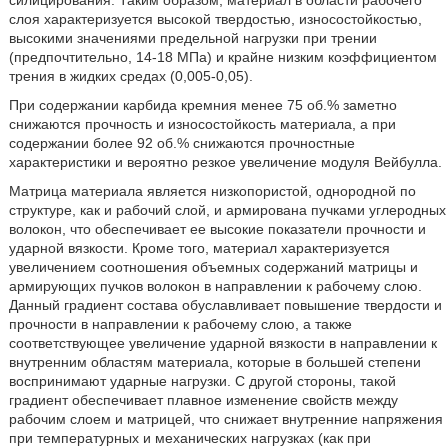
слоя характеризуется высокой твердостью, износостойкостью,
высокими значениями предельной нагрузки при трении
(предпочтительно, 14-18 МПа) и крайне низким коэффициентом
трения в жидких средах (0,005-0,05).
При содержании карбида кремния менее 75 об.% заметно
снижаются прочность и износостойкость материала, а при
содержании более 92 об.% снижаются прочностные
характеристики и вероятно резкое увеличение модуля Вейбулла.
Матрица материала является низкопористой, однородной по
структуре, как и рабочий слой, и армирована пучками углеродных
волокон, что обеспечивает ее высокие показатели прочности и
ударной вязкости. Кроме того, материал характеризуется
увеличением соотношения объемных содержаний матрицы и
армирующих пучков волокон в направлении к рабочему слою.
Данный градиент состава обуславливает повышение твердости и
прочности в направлении к рабочему слою, а также
соответствующее увеличение ударной вязкости в направлении к
внутренним областям материала, которые в большей степени
воспринимают ударные нагрузки. С другой стороны, такой
градиент обеспечивает плавное изменение свойств между
рабочим слоем и матрицей, что снижает внутренние напряжения
при температурных и механических нагрузках (как при