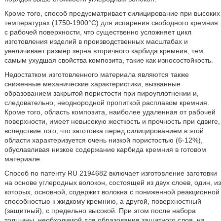
Кроме того, способ предусматривает силицирование при высоких
температурах (1750-1900°С) для испарения свободного кремния
с рабочей поверхности, что существенно усложняет цикл
изготовления изделий в производственных масштабах и
увеличивает размер зерна вторичного карбида кремния, тем
самым ухудшая свойства композита, такие как износостойкость.
Недостатком изготовленного материала являются также
сниженные механические характеристики, вызванные
образованием закрытой пористости при пироуплотнении и,
следовательно, неоднородной пропиткой расплавом кремния.
Кроме того, область композита, наиболее удаленная от рабочей
поверхности, имеет невысокую жесткость и прочность при сдвиге,
вследствие того, что заготовка перед силицированием в этой
области характеризуется очень низкой пористостью (6-12%),
обуславливая низкое содержание карбида кремния в готовом
материале.
Способ по патенту RU 2194682 включает изготовление заготовки
на основе углеродных волокон, состоящей из двух слоев, один, из
которых, основной, содержит волокна с пониженной реакционной
способностью к жидкому кремнию, а другой, поверхностный
(защитный), с предельно высокой. При этом после набора
толщины, необходимой для образования защитного слоя, на