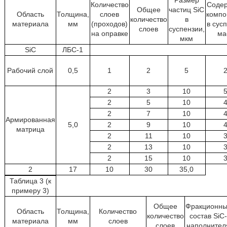
Размер
Количество
Соде
Общее
частиц SiC
Область
Толщина,
слоев
компо
количество
в
материала
мм
(проходов)
в сус
слоев
суспензии,
на оправке
ма
мкм
SiC
ЛБС-1
Рабочий слой
0,5
1
2
5
2
3
10
2
5
10
2
7
10
Армированная
5,0
2
9
10
матрица
2
11
10
2
13
10
2
15
10
2
17
10
30
35,0
Таблица 3 (к
примеру 3)
Общее
Фракционн
Область
Толщина,
Количество
количество
состав SiC
материала
мм
слоев
слоев
наполнител