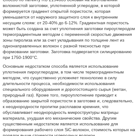
волокнистой заготовки, уплотненной углеродом, в которой
формируется градиент открытой пористости, которая
уменьшается от наружного защитного слоя к внутренним
несущим слоям: от 20-40% до 6-12%. Градиентная пористость
может быть создана за счет уплотнения заготовки пироуглеродом
термоградиентным методом с переменной скоростью движения
зоны пиролиза или за счет укладывания по толщине лент из
однонаправленных волокон с разной тексностью при
формовании заготовки. Заготовка подвергается силицированию
при 1750-1900°С.
Основным недостатком способа является использование
уплотнения пироуглеродом, в том числе термоградиентным
методом, что существенно усложняет технологию в силу
длительности процесса, необходимости использования
специального оборудования и дорогостоящего сырья (метан,
природный газ). Кроме того, пироуплотнение приводит к
образованию закрытой пористости в заготовке и, следовательно,
к неоднородности пропитки расплавом кремния, что
обуславливает неоднородность микроструктуры матрицы
материала, ухудшая его механические свойства. Другим
существенным недостатком является использование для
формирования рабочего слоя SiC-волокон, стоимость которых на
порядок выше стоимости углеродных волокон.