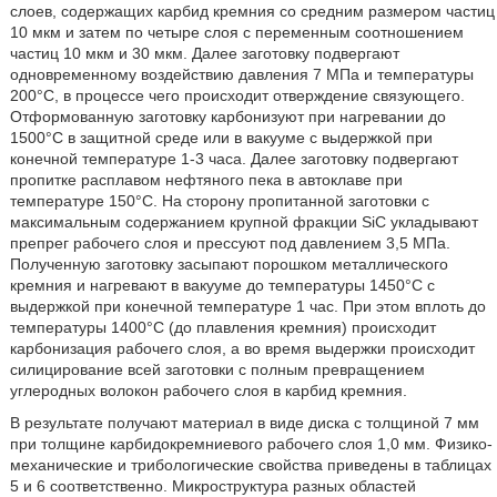
слоев, содержащих карбид кремния со средним размером частиц
10 мкм и затем по четыре слоя с переменным соотношением
частиц 10 мкм и 30 мкм. Далее заготовку подвергают
одновременному воздействию давления 7 МПа и температуры
200°С, в процессе чего происходит отверждение связующего.
Отформованную заготовку карбонизуют при нагревании до
1500°С в защитной среде или в вакууме с выдержкой при
конечной температуре 1-3 часа. Далее заготовку подвергают
пропитке расплавом нефтяного пека в автоклаве при
температуре 150°С. На сторону пропитанной заготовки с
максимальным содержанием крупной фракции SiC укладывают
препрег рабочего слоя и прессуют под давлением 3,5 МПа.
Полученную заготовку засыпают порошком металлического
кремния и нагревают в вакууме до температуры 1450°С с
выдержкой при конечной температуре 1 час. При этом вплоть до
температуры 1400°С (до плавления кремния) происходит
карбонизация рабочего слоя, а во время выдержки происходит
силицирование всей заготовки с полным превращением
углеродных волокон рабочего слоя в карбид кремния.
В результате получают материал в виде диска с толщиной 7 мм
при толщине карбидокремниевого рабочего слоя 1,0 мм. Физико-
механические и трибологические свойства приведены в таблицах
5 и 6 соответственно. Микроструктура разных областей