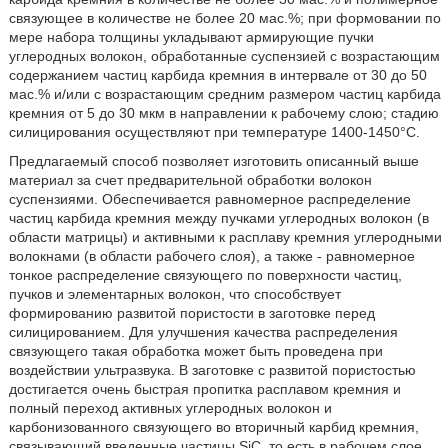
связующее в количестве не более 20 мас.%; при формовании по
мере набора толщины укладывают армирующие пучки
углеродных волокон, обработанные суспензией с возрастающим
содержанием частиц карбида кремния в интервале от 30 до 50
мас.% и/или с возрастающим средним размером частиц карбида
кремния от 5 до 30 мкм в направлении к рабочему слою; стадию
силицирования осуществляют при температуре 1400-1450°С.
Предлагаемый способ позволяет изготовить описанный выше
материал за счет предварительной обработки волокон
суспензиями. Обеспечивается равномерное распределение
частиц карбида кремния между пучками углеродных волокон (в
области матрицы) и активными к расплаву кремния углеродными
волокнами (в области рабочего слоя), а также - равномерное
тонкое распределение связующего по поверхности частиц,
пучков и элементарных волокон, что способствует
формированию развитой пористости в заготовке перед
силицированием. Для улучшения качества распределения
связующего такая обработка может быть проведена при
воздействии ультразвука. В заготовке с развитой пористостью
достигается очень быстрая пропитка расплавом кремния и
полный переход активных углеродных волокон и
карбонизованного связующего во вторичный карбид кремния,
связывающий введенные частицы SiC, то есть в рабочем слое