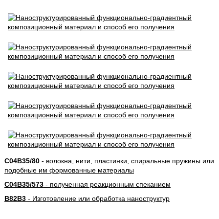
C04B35/80
- волокна, нити, пластинки, спиральные пружины или
подобные им формованные материалы
C04B35/573
- полученная реакционным спеканием
B82B3
- Изготовление или обработка наноструктур