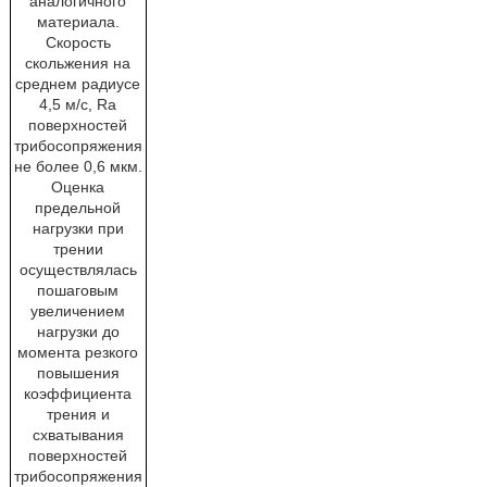
аналогичного
материала.
Скорость
скольжения на
среднем радиусе
4,5 м/с, Ra
поверхностей
трибосопряжения
не более 0,6 мкм.
Оценка
предельной
нагрузки при
трении
осуществлялась
пошаговым
увеличением
нагрузки до
момента резкого
повышения
коэффициента
трения и
схватывания
поверхностей
трибосопряжения