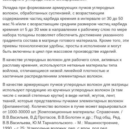
Укладка при формовании армирующих пучков углеродных
волокон, обработанных суспензией, с возрастающим
содержанием частиц карбида кремния в интервале от 30 до 50
мас.% и/или с возрастающим средним размером частиц карбида
кремния от 5 до 30 мкм в направлении к рабочему слою по мере
набора толщины позволяет обеспечить достижение указанного
градиента состава в матрице готового материала. Кроме того, эти
приемы технологически удобны, просты в исполнении и могут
быть включены в цикл при массовом производстве изделий.
В качестве углеродных волокон для рабочего слоя, активных к
расплаву кремния, используются нетканые материалы типа
войлока, отличающиеся низкой линейной плотностью и
хаотичным распределением элементарных волокон.
В качестве армирующих пучков углеродных волокон для матрицы
используют продукцию из крученых углеродных волокон (в там
числе с низкой степенью крутки) в виде нитей, жгутов, лент,
тканей, которые представлены пучками элементарных волокон
(филаментов). Количество волокон в пучке может варьироваться
от 1000-30000 шт. [Композиционные материалы: Справочник. /
В.В.Васильев, В.Д.Протасов, В.В.Болотин и др.; Под общ. Ред.
В.В.Васильева, Ю.М.Тарнапольского. - М.: Машиностроение,
1990. - с.25; Углеродные волокна: пер. с япон. под ред.