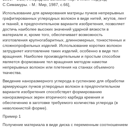
С.Симамуры. - М.: Мир, 1987, с.66],
Использование для армирования матрицы пучков непрерывных
графитированных углеродных волокон в виде нитей, жгутов, лент
и тканей, в предпочтительном варианте изобретения, позволяет
достичь наиболее высоких значений ударной вязкости в
материале и, кроме того, обеспечивает возможность
изготовления крупногабаритных, длинномерных, тонкостенных и
сложнопрофильных изделий. Использование коротких волокон
затрудняет изготовление таких изделий, особенно в виде тел
вращения. Наиболее производительным и простым способом
является формование тел вращения методом намотки
непрерывных волокон или плетения на станках объемного
ткачества.
Введение наноразмерного углерода в суспензию для обработки
армирующих пучков углеродных волокон в предпочтительном
варианте изобретения способствует формированию
наноразмерных зерен вторичного карбида кремния и
обеспечению в заготовке требуемого количества углерода (в
неволокнистой форме).
Пример 1
Получение материала в виде диска с переменным соотношением