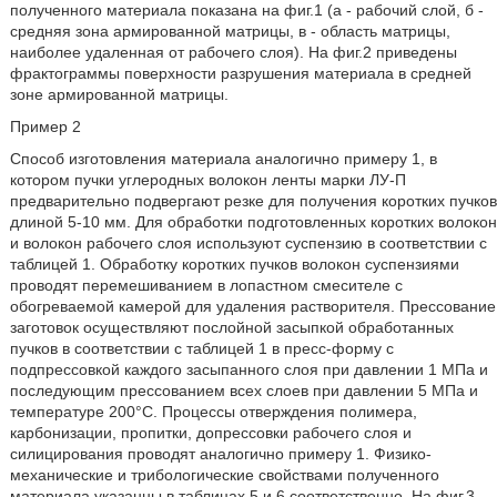
полученного материала показана на фиг.1 (а - рабочий слой, б -
средняя зона армированной матрицы, в - область матрицы,
наиболее удаленная от рабочего слоя). На фиг.2 приведены
фрактограммы поверхности разрушения материала в средней
зоне армированной матрицы.
Пример 2
Способ изготовления материала аналогично примеру 1, в
котором пучки углеродных волокон ленты марки ЛУ-П
предварительно подвергают резке для получения коротких пучков
длиной 5-10 мм. Для обработки подготовленных коротких волокон
и волокон рабочего слоя используют суспензию в соответствии с
таблицей 1. Обработку коротких пучков волокон суспензиями
проводят перемешиванием в лопастном смесителе с
обогреваемой камерой для удаления растворителя. Прессование
заготовок осуществляют послойной засыпкой обработанных
пучков в соответствии с таблицей 1 в пресс-форму с
подпрессовкой каждого засыпанного слоя при давлении 1 МПа и
последующим прессованием всех слоев при давлении 5 МПа и
температуре 200°С. Процессы отверждения полимера,
карбонизации, пропитки, допрессовки рабочего слоя и
силицирования проводят аналогично примеру 1. Физико-
механические и трибологические свойствами полученного
материала указанны в таблицах 5 и 6 соответственно. На фиг.3