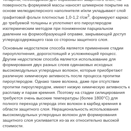
поверхность формуемой массы наносят шликерное покрытие на
основе мелкодисперсного наполнителя и/или укладывают слой
3
графитовой фольги плотностью 1,0-1,2 г/см
, формируют каркас
до требуемой толщины и уплотняют его пироуглеродом
изотермическим методом при пониженном парциальном
давлении на формообразующей оправке, закрывающей доступ
углеродсодержащего газа со стороны защитного слоя.
Основным недостатком способа является применение стадии
пироуплотнения, дорогостоящей и усложняющей процесс.
Другим недостатком способа является использование для
формирования двух разных слоев одинаковых исходных
высокомодульных углеродных волокон, которые приобретают
различную химическую активность после процесса пропитки
пироуглеродом. Однако такие волокна, даже при отсутствии
пропитки пироуглеродом, имеют низкую химическую активность к
расплаву и парам кремния. Поэтому на стадии силицирования
требуются очень высокие температуры (более 1800°С) для
полного перехода углерода этих волокон в карбид кремния в
области защитного слоя. Нерациональность использования
высокомодульных углеродных волокон для формирования
защитного слоя усиливается из-за их относительно высокой
стоимости.