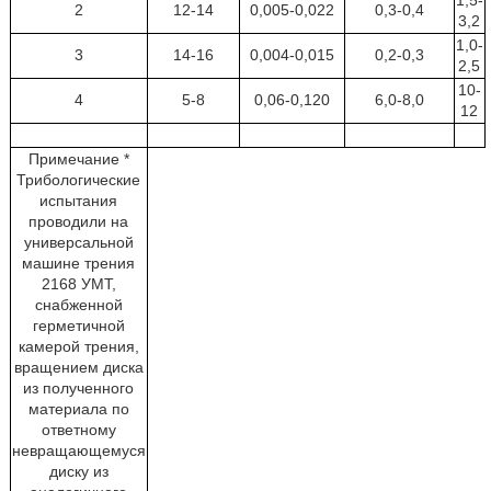
1,5-
2
12-14
0,005-0,022
0,3-0,4
3,2
1,0-
3
14-16
0,004-0,015
0,2-0,3
2,5
10-
4
5-8
0,06-0,120
6,0-8,0
12
Примечание *
Трибологические
испытания
проводили на
универсальной
машине трения
2168 УМТ,
снабженной
герметичной
камерой трения,
вращением диска
из полученного
материала по
ответному
невращающемуся
диску из