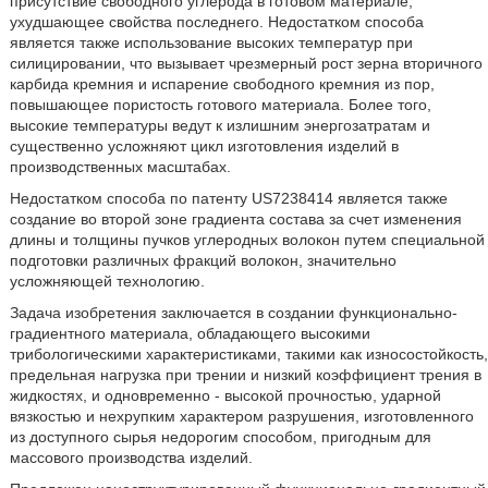
присутствие свободного углерода в готовом материале,
ухудшающее свойства последнего. Недостатком способа
является также использование высоких температур при
силицировании, что вызывает чрезмерный рост зерна вторичного
карбида кремния и испарение свободного кремния из пор,
повышающее пористость готового материала. Более того,
высокие температуры ведут к излишним энергозатратам и
существенно усложняют цикл изготовления изделий в
производственных масштабах.
Недостатком способа по патенту US7238414 является также
создание во второй зоне градиента состава за счет изменения
длины и толщины пучков углеродных волокон путем специальной
подготовки различных фракций волокон, значительно
усложняющей технологию.
Задача изобретения заключается в создании функционально-
градиентного материала, обладающего высокими
трибологическими характеристиками, такими как износостойкость,
предельная нагрузка при трении и низкий коэффициент трения в
жидкостях, и одновременно - высокой прочностью, ударной
вязкостью и нехрупким характером разрушения, изготовленного
из доступного сырья недорогим способом, пригодным для
массового производства изделий.