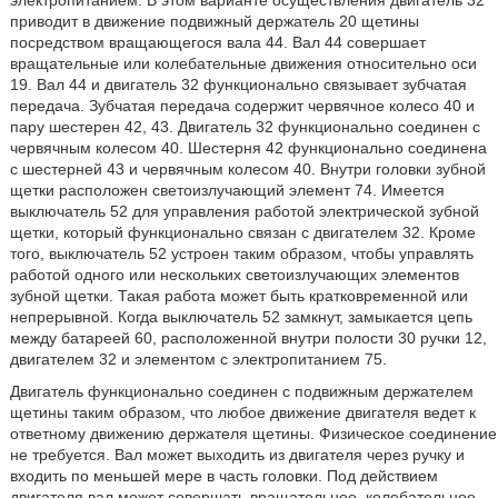
электропитанием. В этом варианте осуществления двигатель 32
приводит в движение подвижный держатель 20 щетины
посредством вращающегося вала 44. Вал 44 совершает
вращательные или колебательные движения относительно оси
19. Вал 44 и двигатель 32 функционально связывает зубчатая
передача. Зубчатая передача содержит червячное колесо 40 и
пару шестерен 42, 43. Двигатель 32 функционально соединен с
червячным колесом 40. Шестерня 42 функционально соединена
с шестерней 43 и червячным колесом 40. Внутри головки зубной
щетки расположен светоизлучающий элемент 74. Имеется
выключатель 52 для управления работой электрической зубной
щетки, который функционально связан с двигателем 32. Кроме
того, выключатель 52 устроен таким образом, чтобы управлять
работой одного или нескольких светоизлучающих элементов
зубной щетки. Такая работа может быть кратковременной или
непрерывной. Когда выключатель 52 замкнут, замыкается цепь
между батареей 60, расположенной внутри полости 30 ручки 12,
двигателем 32 и элементом с электропитанием 75.
Двигатель функционально соединен с подвижным держателем
щетины таким образом, что любое движение двигателя ведет к
ответному движению держателя щетины. Физическое соединение
не требуется. Вал может выходить из двигателя через ручку и
входить по меньшей мере в часть головки. Под действием
двигателя вал может совершать вращательное, колебательное,