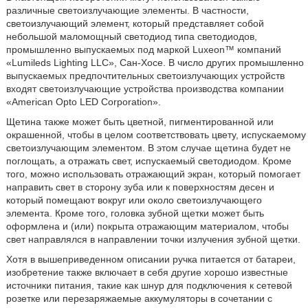
различные светоизлучающие элементы. В частности,
светоизлучающий элемент, который представляет собой
небольшой маломощный светодиод типа светодиодов,
промышленно выпускаемых под маркой Luxeon™ компаний
«Lumileds Lighting LLC», Сан-Хосе. В число других промышленно
выпускаемых предпочтительных светоизлучающих устройств
входят светоизлучающие устройства производства компании
«American Opto LED Corporation».
Щетина также может быть цветной, пигментированной или
окрашенной, чтобы в целом соответствовать цвету, испускаемому
светоизлучающим элементом. В этом случае щетина будет не
поглощать, а отражать свет, испускаемый светодиодом. Кроме
того, можно использовать отражающий экран, который помогает
направить свет в сторону зуба или к поверхностям десен и
который помещают вокруг или около светоизлучающего
элемента. Кроме того, головка зубной щетки может быть
оформлена и (или) покрыта отражающим материалом, чтобы
свет направлялся в направлении точки излучения зубной щетки.
Хотя в вышеприведенном описании ручка питается от батареи,
изобретение также включает в себя другие хорошо известные
источники питания, такие как шнур для подключения к сетевой
розетке или перезаряжаемые аккумуляторы в сочетании с