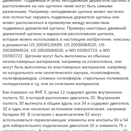
движения. Подвижные и (или) неподвижные держатели щетины и
расположение на них щетинок также могут быть самыми
различными. Например, неподвижная щетина может частично
или полностью окружать подвижные держатели щетины или
может располагаться в промежутке между множеством
подвижных держателей щетины. Примеры некоторых движений
держателей щетины и вариантов расположения щетинок,
которые можно использовать в настоящем изобретении, описаны
в документах US 20030126699; US 20030084525; US
20030084524; US 20030084526; и WO 03/063723; и WO
03/063722. Щетинки могут быть выполнены из обычных
неэластомерных материалов, например из полиэтилена, или
могут быть выполнены из эластомерных материалов, например
из натурального или синтетического каучука, полиолефинов,
полиэфирамидов, сложных полиэфиров, стирольных полимеров,
полиуретанов и т.д. или из сочетания материалов.
Как показано на ФИГ.3, ручка 12 содержит далее внутреннюю
полость 30, в которой расположен двигатель 32. Внутренняя
полость 30 вытянута в общем вдоль оси 34 и содержит двигатель
32 и один или несколько источников электропитания, например
батарею 60. В сочетании с выключателем 52 могут
использоваться переключающие элементы или контакты 50 и 54
для избирательного подключения двигателя 32 и элемента 75 с