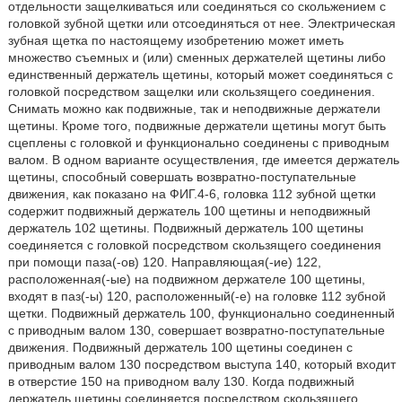
отдельности защелкиваться или соединяться со скольжением с
головкой зубной щетки или отсоединяться от нее. Электрическая
зубная щетка по настоящему изобретению может иметь
множество съемных и (или) сменных держателей щетины либо
единственный держатель щетины, который может соединяться с
головкой посредством защелки или скользящего соединения.
Снимать можно как подвижные, так и неподвижные держатели
щетины. Кроме того, подвижные держатели щетины могут быть
сцеплены с головкой и функционально соединены с приводным
валом. В одном варианте осуществления, где имеется держатель
щетины, способный совершать возвратно-поступательные
движения, как показано на ФИГ.4-6, головка 112 зубной щетки
содержит подвижный держатель 100 щетины и неподвижный
держатель 102 щетины. Подвижный держатель 100 щетины
соединяется с головкой посредством скользящего соединения
при помощи паза(-ов) 120. Направляющая(-ие) 122,
расположенная(-ые) на подвижном держателе 100 щетины,
входят в паз(-ы) 120, расположенный(-е) на головке 112 зубной
щетки. Подвижный держатель 100, функционально соединенный
с приводным валом 130, совершает возвратно-поступательные
движения. Подвижный держатель 100 щетины соединен с
приводным валом 130 посредством выступа 140, который входит
в отверстие 150 на приводном валу 130. Когда подвижный
держатель щетины соединяется посредством скользящего