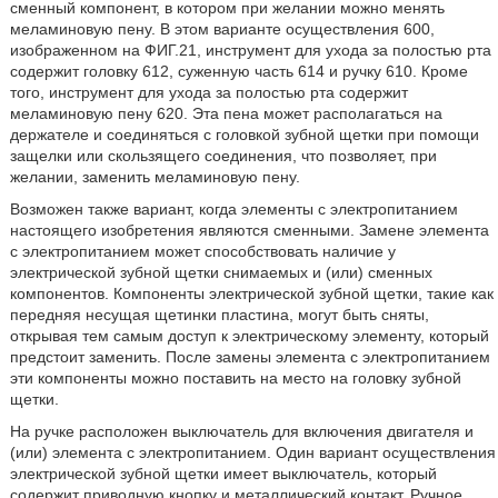
сменный компонент, в котором при желании можно менять
меламиновую пену. В этом варианте осуществления 600,
изображенном на ФИГ.21, инструмент для ухода за полостью рта
содержит головку 612, суженную часть 614 и ручку 610. Кроме
того, инструмент для ухода за полостью рта содержит
меламиновую пену 620. Эта пена может располагаться на
держателе и соединяться с головкой зубной щетки при помощи
защелки или скользящего соединения, что позволяет, при
желании, заменить меламиновую пену.
Возможен также вариант, когда элементы с электропитанием
настоящего изобретения являются сменными. Замене элемента
с электропитанием может способствовать наличие у
электрической зубной щетки снимаемых и (или) сменных
компонентов. Компоненты электрической зубной щетки, такие как
передняя несущая щетинки пластина, могут быть сняты,
открывая тем самым доступ к электрическому элементу, который
предстоит заменить. После замены элемента с электропитанием
эти компоненты можно поставить на место на головку зубной
щетки.
На ручке расположен выключатель для включения двигателя и
(или) элемента с электропитанием. Один вариант осуществления
электрической зубной щетки имеет выключатель, который
содержит приводную кнопку и металлический контакт. Ручное