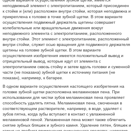
одном варианте осуществления зубной щетки, имеется
неподвижный элемент с электропитанием, который присоединен
к стойке и (или) расположен внутри стойки, которая неподвижна и
прикреплена к головке в точке зубной щетки. В этом варианте
осуществления подвижный держатель щетины совершает
колебательные или вращательные движения вокруг
неподвижного элемента с электропитанием, расположенного
внутри стойки. Этот элемент с электропитанием, расположенный
внутри стойки, служит осью вращения для подвижного держателя
щетины на головке зубной щетки. В этом варианте
осуществления изобретения имеется положительный вывод и
отрицательный вывод, которые идут от элемента с
электропитанием сквозь стойку и затем вдоль головки и суженной
части (не показана) зубной щетки к источнику питания (не
показан), например, к батарее.
В одном варианте осуществления настоящего изобретения на
головке зубной щетки расположена меламиновая пена. При
использовании для чистки зубов меламиновая пена проявляет
способность удалять пятна. Меламиновая пена, смоченная в
соответствующем растворителе, например, в воде, удаляет с
зубов пятна, когда зубы вступают в контакт с увлажненной
меламиновой пеной. Увлажненная пена может также облегчить
снятие зубных бляшек и зубного камня. Удаление пятен, бляшек и
камня не требуют применения очищающего средства; напротив,