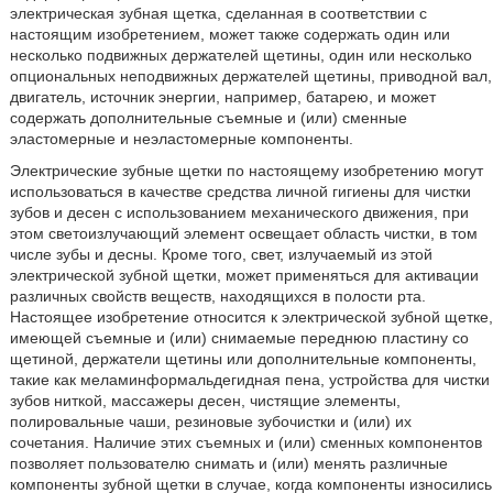
электрическая зубная щетка, сделанная в соответствии с
настоящим изобретением, может также содержать один или
несколько подвижных держателей щетины, один или несколько
опциональных неподвижных держателей щетины, приводной вал,
двигатель, источник энергии, например, батарею, и может
содержать дополнительные съемные и (или) сменные
эластомерные и неэластомерные компоненты.
Электрические зубные щетки по настоящему изобретению могут
использоваться в качестве средства личной гигиены для чистки
зубов и десен с использованием механического движения, при
этом светоизлучающий элемент освещает область чистки, в том
числе зубы и десны. Кроме того, свет, излучаемый из этой
электрической зубной щетки, может применяться для активации
различных свойств веществ, находящихся в полости рта.
Настоящее изобретение относится к электрической зубной щетке,
имеющей съемные и (или) снимаемые переднюю пластину со
щетиной, держатели щетины или дополнительные компоненты,
такие как меламинформальдегидная пена, устройства для чистки
зубов ниткой, массажеры десен, чистящие элементы,
полировальные чаши, резиновые зубочистки и (или) их
сочетания. Наличие этих съемных и (или) сменных компонентов
позволяет пользователю снимать и (или) менять различные
компоненты зубной щетки в случае, когда компоненты износились