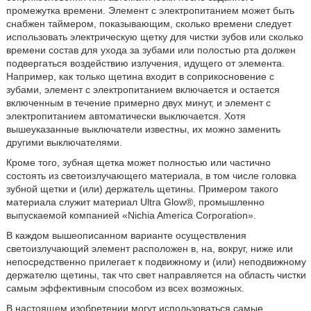
промежутка времени. Элемент с электропитанием может быть
снабжен таймером, показывающим, сколько времени следует
использовать электрическую щетку для чистки зубов или сколько
времени состав для ухода за зубами или полостью рта должен
подвергаться воздействию излучения, идущего от элемента.
Например, как только щетина входит в соприкосновение с
зубами, элемент с электропитанием включается и остается
включенным в течение примерно двух минут, и элемент с
электропитанием автоматически выключается. Хотя
вышеуказанные выключатели известны, их можно заменить
другими выключателями.
Кроме того, зубная щетка может полностью или частично
состоять из светоизлучающего материала, в том числе головка
зубной щетки и (или) держатель щетины. Примером такого
материала служит материал Ultra Glow®, промышленно
выпускаемой компанией «Nichia America Corporation».
В каждом вышеописанном варианте осуществления
светоизлучающий элемент расположен в, на, вокруг, ниже или
непосредственно прилегает к подвижному и (или) неподвижному
держателю щетины, так что свет направляется на область чистки
самым эффективным способом из всех возможных.
В настоящем изобретении могут использоваться самые