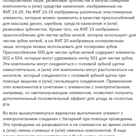
полировочные чаши, резиновые зубочистки и неэластомерные
компоненты и (или) средства нанесения, изображенные на
ФИГ.14-20. На ФИГ.14-18 изображены различные эластомерные
элементы, которые можно применять в качестве приспособлений
для массажа десен, скребков, средств нанесения и (или)
резиновых зубочисток. Кроме того, на ФИГ.19 изображено
приспособление для чистки зубов ниткой, которое используют для
чистки зубов ниткой, а на ФИГ.20 изображена полировочная
чаша, которую можно использовать для полировки зубов.
Приспособление 500 для чистки зубов ниткой содержит элементы
502 и 504, которые могут удерживать нитку 501 для чистки зубов.
Эти компоненты могут соединяться с головкой зубной щетки
самостоятельно, и (или) эти компоненты могут располагаться на
носителе, который соединяется с головкой зубной щетки при
помощи защелки и (или) скользящего соединения. Применение
этих компонентов в сочетании с элементом с электропитанием,
например, со светоизлучающим элементом, позволяет получить
дополнительный положительный эффект для ухода за полостью
рта.
Во всех вышеупомянутых вариантах выполнения элемент с
электропитанием соединен с батареей при помощи проводника.
Эти проводники не разрываются и не снимаются во время снятия
и (или) смены съемных и (или) сменных компонентов. В еще