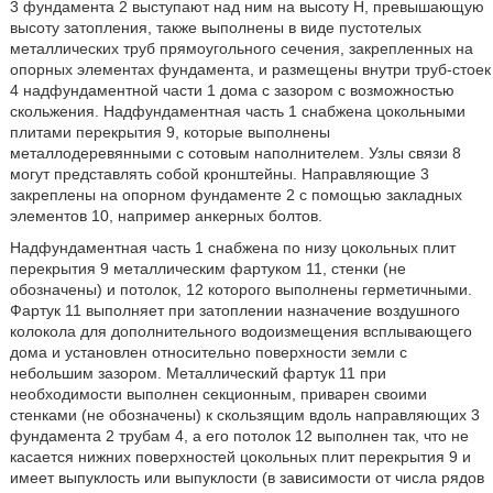
3 фундамента 2 выступают над ним на высоту Н, превышающую
высоту затопления, также выполнены в виде пустотелых
металлических труб прямоугольного сечения, закрепленных на
опорных элементах фундамента, и размещены внутри труб-стоек
4 надфундаментной части 1 дома с зазором с возможностью
скольжения. Надфундаментная часть 1 снабжена цокольными
плитами перекрытия 9, которые выполнены
металлодеревянными с сотовым наполнителем. Узлы связи 8
могут представлять собой кронштейны. Направляющие 3
закреплены на опорном фундаменте 2 с помощью закладных
элементов 10, например анкерных болтов.
Надфундаментная часть 1 снабжена по низу цокольных плит
перекрытия 9 металлическим фартуком 11, стенки (не
обозначены) и потолок, 12 которого выполнены герметичными.
Фартук 11 выполняет при затоплении назначение воздушного
колокола для дополнительного водоизмещения всплывающего
дома и установлен относительно поверхности земли с
небольшим зазором. Металлический фартук 11 при
необходимости выполнен секционным, приварен своими
стенками (не обозначены) к скользящим вдоль направляющих 3
фундамента 2 трубам 4, а его потолок 12 выполнен так, что не
касается нижних поверхностей цокольных плит перекрытия 9 и
имеет выпуклость или выпуклости (в зависимости от числа рядов