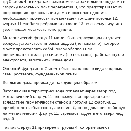
труб-стоек 4) в виде так называемого строительного подъема в
сторону цокольных плит перекрытия 9, что предотвращает их
повреждение при всплытии дома и позволяет достичь
необходимой прочности при меньшей толщине потолка 12.
Фартук 11 снабжен ребрами жесткости 13 по своему низу, что
увеличивает жесткость конструкции.
Металлический фартук 11 может быть страхующим от утечек
воздуха устройством пневмонаддува (не показано), которое
может представлять собой пневмобаллон или
пневмонагнетательную систему (не показаны), работающую от
электросети, запитанной извне дома.
Опорный фундамент 2 может быть выполнен в виде опорных
свай, ростверка, фундаментной плиты.
Всплытие дома происходит следующим образом.
Затопляющая территорию вода попадает через зазор под
металлический фартук 11, где воздушное пространство
вследствие герметичности стенок и потолка 12 фартука 11
приобретает избыточное давление. Данное давление действует
на металлический фартук 11, стремясь поднять его вверх над
водой.
Так как фартук 11 приварен к трубам 4, которые имеют