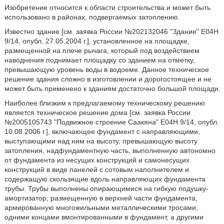
Изобретение относится к области строительства и может быть
использовано в районах, подвергаемых затоплению.
Известно здание [см. заявка России №202132046 "Здание" E04H
9/14, опубл. 27.05.2004 г.], установленное на площадке,
размещенной на плече рычага, который под воздействием
наводнения поднимает площадку со зданием на отметку,
превышающую уровень воды в водоеме. Данное техническое
решение здания сложно в изготовлении и дорогостоящее и не
может быть применено к зданиям достаточно большой площади.
Наиболее близким к предлагаемому техническому решению
является техническое решение дома [см. заявка России
№2005105743 "Подвижное строение Саакяна" E04H 9/14, опубл.
10.08.2006 г.], включающее фундамент с направляющими,
выступающими над ним на высоту, превышающую высоту
затопления, надфундаментную часть, выполненную автономно
от фундамента из несущих конструкций и самонесущих
конструкций в виде панелей с сотовым наполнителем и
содержащую скользящие вдоль направляющих фундамента
трубы. Трубы выполнены опирающимися на гибкую подушку-
амортизатор, размещенную в верхней части фундамента,
армированную многожильными металлическими тросами,
одними концами вмонтированными в фундамент, а другими