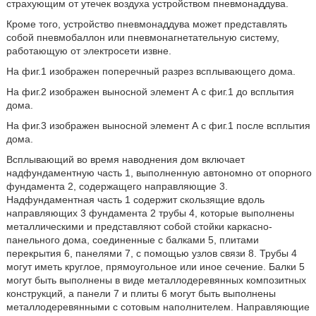
страхующим от утечек воздуха устройством пневмонаддува.
Кроме того, устройство пневмонаддува может представлять
собой пневмобаллон или пневмонагнетательную систему,
работающую от электросети извне.
На фиг.1 изображен поперечный разрез всплывающего дома.
На фиг.2 изображен выносной элемент А с фиг.1 до всплытия
дома.
На фиг.3 изображен выносной элемент А с фиг.1 после всплытия
дома.
Всплывающий во время наводнения дом включает
надфундаментную часть 1, выполненную автономно от опорного
фундамента 2, содержащего направляющие 3.
Надфундаментная часть 1 содержит скользящие вдоль
направляющих 3 фундамента 2 трубы 4, которые выполнены
металлическими и представляют собой стойки каркасно-
панельного дома, соединенные с балками 5, плитами
перекрытия 6, панелями 7, с помощью узлов связи 8. Трубы 4
могут иметь круглое, прямоугольное или иное сечение. Балки 5
могут быть выполнены в виде металлодеревянных композитных
конструкций, а панели 7 и плиты 6 могут быть выполнены
металлодеревянными с сотовым наполнителем. Направляющие