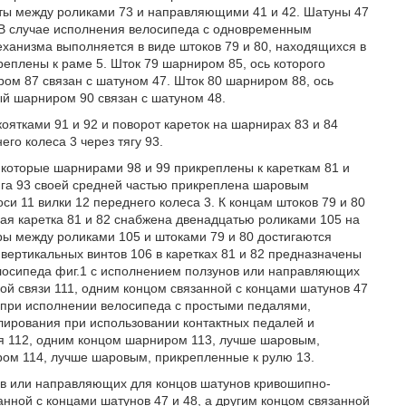
фты между роликами 73 и направляющими 41 и 42. Шатуны 47
. В случае исполнения велосипеда с одновременным
ханизма выполняется в виде штоков 79 и 80, находящихся в
еплены к раме 5. Шток 79 шарниром 85, ось которого
ром 87 связан с шатуном 47. Шток 80 шарниром 88, ось
рый шарниром 90 связан с шатуном 48.
коятками 91 и 92 и поворот кареток на шарнирах 83 и 84
его колеса 3 через тягу 93.
 которые шарнирами 98 и 99 прикреплены к кареткам 81 и
яга 93 своей средней частью прикреплена шаровым
и 11 вилки 12 переднего колеса 3. К концам штоков 79 и 80
дая каретка 81 и 82 снабжена двенадцатью роликами 105 на
оры между роликами 105 и штоками 79 и 80 достигаются
 вертикальных винтов 106 в каретках 81 и 82 предназначены
елосипеда фиг.1 с исполнением ползунов или направляющих
ой связи 111, одним концом связанной с концами шатунов 47
ся при исполнении велосипеда с простыми педалями,
лирования при использовании контактных педалей и
ья 112, одним концом шарниром 113, лучше шаровым,
ром 114, лучше шаровым, прикрепленные к рулю 13.
ов или направляющих для концов шатунов кривошипно-
анной с концами шатунов 47 и 48, а другим концом связанной