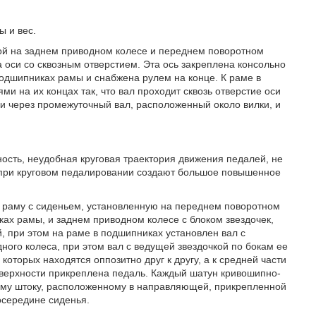
ы и вес.
ной на заднем приводном колесе и переднем поворотном
 оси со сквозным отверстием. Эта ось закреплена консольно
подшипниках рамы и снабжена рулем на конце. К раме в
 на их концах так, что вал проходит сквозь отверстие оси
и через промежуточный вал, расположенный около вилки, и
сть, неудобная круговая траектория движения педалей, не
 при круговом педалировании создают большое повышенное
 раму с сиденьем, установленную на переднем поворотном
ках рамы, и заднем приводном колесе с блоком звездочек,
 при этом на раме в подшипниках установлен вал с
ного колеса, при этом вал с ведущей звездочкой по бокам ее
торых находятся оппозитно друг к другу, а к средней части
верхности прикреплена педаль. Каждый шатун кривошипно-
ему штоку, расположенному в направляющей, прикрепленной
осередине сиденья.