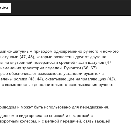
айти
вошипно-шатунным приводом одновременно ручного и ножного
шатунами (47, 48), которые разнесены друг от друга на
ы на внутренней поверхности средней части шатунов (47,
 изменения траектории педалей. Рукоятки (66, 67)
торые обеспечивают возможность установки рукояток в
новлены ролики (43, 44), охватывающие направляющую (42).
 с возможностью дополнительного использования ручного
приводом и может быть использовано для передвижения.
еньем в виде кресла со спинкой и с кареткой с
оротным колесом, и с цепной передачей, связывающей