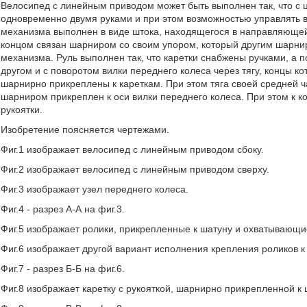
Велосипед с линейным приводом может быть выполнен так, что с 
одновременно двумя руками и при этом возможностью управлять 
механизма выполнен в виде штока, находящегося в направляющей
концом связан шарниром со своим упором, который другим шарни
механизма. Руль выполнен так, что каретки снабжены ручками, а п
другом и с поворотом вилки переднего колеса через тягу, концы 
шарнирно прикреплены к кареткам. При этом тяга своей средней 
шарниром прикреплен к оси вилки переднего колеса. При этом к 
рукоятки.
Изобретение поясняется чертежами.
Фиг.1 изображает велосипед с линейным приводом сбоку.
Фиг.2 изображает велосипед с линейным приводом сверху.
Фиг.3 изображает узел переднего колеса.
Фиг.4 - разрез А-А на фиг.3.
Фиг.5 изображает ролики, прикрепленные к шатуну и охватываю
Фиг.6 изображает другой вариант исполнения крепления роликов
Фиг.7 - разрез Б-Б на фиг.6.
Фиг.8 изображает каретку с рукояткой, шарнирно прикрепленной к