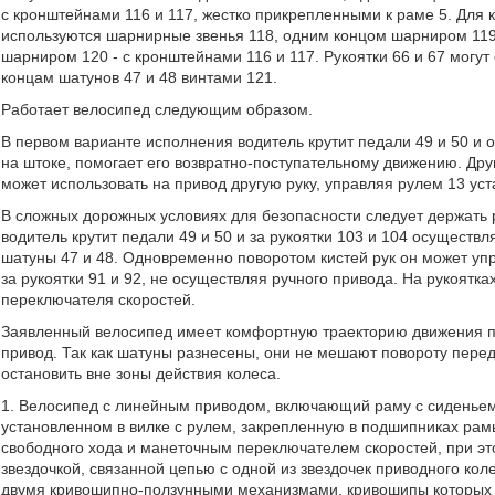
с кронштейнами 116 и 117, жестко прикрепленными к раме 5. Для к
используются шарнирные звенья 118, одним концом шарниром 119 
шарниром 120 - с кронштейнами 116 и 117. Рукоятки 66 и 67 могут 
концам шатунов 47 и 48 винтами 121.
Работает велосипед следующим образом.
В первом варианте исполнения водитель крутит педали 49 и 50 и 
на штоке, помогает его возвратно-поступательному движению. Друг
может использовать на привод другую руку, управляя рулем 13 уст
В сложных дорожных условиях для безопасности следует держать 
водитель крутит педали 49 и 50 и за рукоятки 103 и 104 осуществл
шатуны 47 и 48. Одновременно поворотом кистей рук он может уп
за рукоятки 91 и 92, не осуществляя ручного привода. На рукоятк
переключателя скоростей.
Заявленный велосипед имеет комфортную траекторию движения п
привод. Так как шатуны разнесены, они не мешают повороту перед
остановить вне зоны действия колеса.
1. Велосипед с линейным приводом, включающий раму с сиденьем
установленном в вилке с рулем, закрепленную в подшипниках рам
свободного хода и манеточным переключателем скоростей, при эт
звездочкой, связанной цепью с одной из звездочек приводного кол
двумя кривошипно-ползунными механизмами, кривошипы которых нах