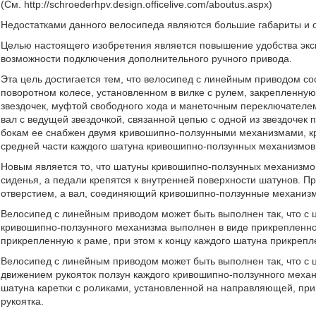
(См. http://schroederhpv.design.officelive.com/aboutus.aspx)
Недостатками данного велосипеда являются большие габариты и о
Целью настоящего изобретения является повышение удобства экс
возможности подключения дополнительного ручного привода.
Эта цель достигается тем, что велосипед с линейным приводом со
поворотном колесе, установленном в вилке с рулем, закрепленну
звездочек, муфтой свободного хода и манеточным переключателем
вал с ведущей звездочкой, связанной цепью с одной из звездочек 
бокам ее снабжен двумя кривошипно-ползунными механизмами, кри
средней части каждого шатуна кривошипно-ползунных механизмов
Новым является то, что шатуны кривошипно-ползунных механизмов
сиденья, а педали крепятся к внутренней поверхности шатунов. П
отверстием, а вал, соединяющий кривошипно-ползунные механизмы
Велосипед с линейным приводом может быть выполнен так, что с 
кривошипно-ползунного механизма выполнен в виде прикрепленно
прикрепленную к раме, при этом к концу каждого шатуна прикрепл
Велосипед с линейным приводом может быть выполнен так, что с
движением рукояток ползун каждого кривошипно-ползунного меха
шатуна каретки с роликами, установленной на направляющей, при
рукоятка.