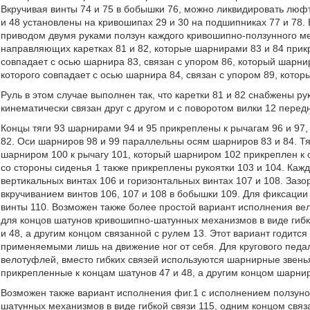
Вкручивая винты 74 и 75 в бобышки 76, можно ликвидировать лю
и 48 установлены на кривошипах 29 и 30 на подшипниках 77 и 78
приводом двумя руками ползун каждого кривошипно-ползунного ме
направляющих каретках 81 и 82, которые шарнирами 83 и 84 прикр
совпадает с осью шарнира 83, связан с упором 86, который шарни
которого совпадает с осью шарнира 84, связан с упором 89, кото
Руль в этом случае выполнен так, что каретки 81 и 82 снабжены ру
кинематически связан друг с другом и с поворотом вилки 12 передн
Концы тяги 93 шарнирами 94 и 95 прикреплены к рычагам 96 и 97,
82. Оси шарниров 98 и 99 параллельны осям шарниров 83 и 84. Т
шарниром 100 к рычагу 101, который шарниром 102 прикреплен к ос
со стороны сиденья 1 также прикреплены рукоятки 103 и 104. Каж
вертикальных винтах 106 и горизонтальных винтах 107 и 108. Заз
вкручиванием винтов 106, 107 и 108 в бобышки 109. Для фиксации
винты 110. Возможен также более простой вариант исполнения в
для концов шатунов кривошипно-шатунных механизмов в виде гибк
и 48, а другим концом связанной с рулем 13. Этот вариант годит
применяемыми лишь на движение ног от себя. Для кругового педа
велотуфлей, вместо гибких связей используются шарнирные звен
прикрепленные к концам шатунов 47 и 48, а другим концом шарни
Возможен также вариант исполнения фиг.1 с исполнением ползун
шатунных механизмов в виде гибкой связи 115, одним концом связ