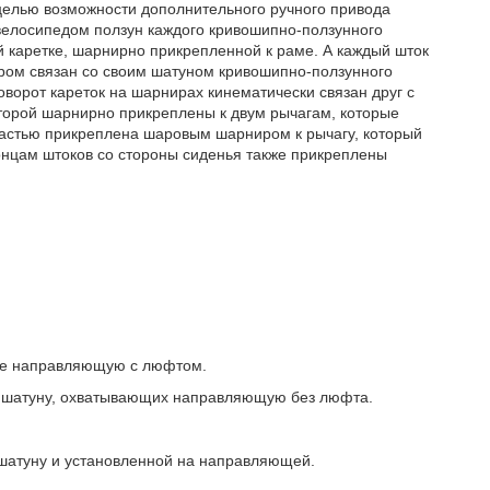
целью возможности дополнительного ручного привода
велосипедом ползун каждого кривошипно-ползунного
 каретке, шарнирно прикрепленной к раме. А каждый шток
ром связан со своим шатуном кривошипно-ползунного
оворот кареток на шарнирах кинематически связан друг с
которой шарнирно прикреплены к двум рычагам, которые
частью прикреплена шаровым шарниром к рычагу, который
концам штоков со стороны сиденья также прикреплены
щие направляющую с люфтом.
 к шатуну, охватывающих направляющую без люфта.
 шатуну и установленной на направляющей.