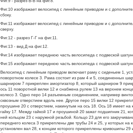
Фиг.9 - разрез В-В на фиг.8.
Фиг.10 изображает велосипед с линейным приводом и с дополнит
сбоку.
Фиг.11 изображает велосипед с линейным приводом и с дополнит
сверху.
Фиг.12 - разрез Г-Г на фиг.11.
Фиг.13 - вид Д на фиг.12.
Фиг.14 изображает переднюю часть велосипеда с подвеской шату
Фиг.15 изображает переднюю часть велосипеда с подвеской шату
Велосипед с линейным приводом включает раму с сиденьем 1, ус
поворотном колесе 3. Рама состоит из рам 4 и 5, соединенных ша
шарниром 7 прикреплен амортизатор 8, который шарниром 9 прикр
ось 11 поворотной вилки 12 и снабжена рулем 13 на верхнем кон
колесо 3. Одно перо 14 разъемным соединением, например винтом 
сквозным отверстием вдоль нее. Другое перо 15 вилки 12 прикре
проушине 20 с отверстием, накинутым на ось 18. Ось 18 имеет на
гайку 17. Между гайкой 17 и проушиной 20 зажат подшипник 21, ко
ней кольцом 23 с наружной резьбой. Кольцо 23 для его закручива
переднего колеса 3 прикреплены две трубы 24 и 25, у которых на
установлен вал 28, к концам которого прикреплены кривошипы 29