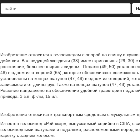
Н
Изобретение относится к велосипедам с опорой на спинку и кри
действия. Вал ведущей звездочки (33) имеет кривошипы (29, 30) с 
расстояние, большее ширины сиденья. Педали (49, 50) установлен
48) в одном из отверстий (65), которые обеспечивают возможность
установлены на концах шатунов (47, 48) в одном из отверстий, ко
зависимости от длины рук. Также на концах шатунов (47, 48) уста
Решение направлено на обеспечение удобной траектории педалей
привода. 3 з.п. ф-лы, 15 ил.
Изобретение относится к транспортным средствам с мускульным 
Известен велосипед «Рейнжер», выпускаемый серийно в США, с сид
велосипедными шатунами и педалями, расположенными перед пов
каретку с задним колесом.