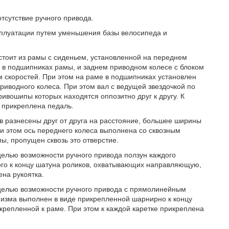
тсутствие ручного привода.
плуатации путем уменьшения базы велосипеда и
стоит из рамы с сиденьем, установленной на переднем
ю в подшипниках рамы, и заднем приводном колесе с блоком
 скоростей. При этом на раме в подшипниках установлен
приводного колеса. При этом вал с ведущей звездочкой по
вошипы которых находятся оппозитно друг к другу. К
 прикреплена педаль.
 разнесены друг от друга на расстояние, большее ширины
ри этом ось переднего колеса выполнена со сквозным
, пропущен сквозь это отверстие.
целью возможности ручного привода ползун каждого
го к концу шатуна роликов, охватывающих направляющую,
ена рукоятка.
 целью возможности ручного привода с прямолинейным
низма выполнен в виде прикрепленной шарнирно к концу
крепленной к раме. При этом к каждой каретке прикреплена