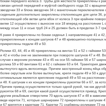
бокам переднего колеса 3. Трубы для жесткости прикреплены к р
связан цепной передачей и муфтой свободного хода 32 с вращени
звездочки 33 и блока звездочек 34 с манеточным переключателем с
сиденьем дополнительно закреплены отклоняющие для цепи 36, рол
отклоняющий обе ветви цепи вбок от колеса 3 при крайнем поворо
вилке 12 осуществлено с выносом оси 18 вперед на расстояние L о
между осью 11 и осью труб 24 и 25 должен быть в пределах 3-7 гр
К раме 4 прикреплены по бокам сиденья 1 направляющие 41 и 42, 
прикрепленные к концам шатунов 47 и 48 кривошипно-ползунных м
прикреплены педали 49 и 50.
Ролики 43, 44, 45 и 46 прикреплены на винтах 51 и 52 с гайками 
и 42 и чтобы они не заклинивали при повороте шатунов 47 и 48. В
случае к верхним роликам 43 и 45 на оси 55 гайками 56 и 57 шар
ролика 59 и 60 винтами 61 и 62 с гайками 63 и 64. Траектория д
вытянутого вдоль велосипеда. Причем заостренный конец яйца об
более округлым или более вытянутым, крепя педали 49 и 50 к дру
оптимальным является крепление педалей 49 и 50 на расстоянии 
и 48. К шатунам к их концам прикреплены рукоятки 66 и 67, за к
Причем привод осуществляется только одной рукой, так как другой
рукояток 68 и 69, смотря какой рукой осуществляется привод. Креп
другим резьбовым отверстиям 70 вдоль шатунов 47 и 48 в зависимо
виде кареток 71, которые шарнирами 72 прикреплены к шатунам 4
и 67 крепятся к кареткам 71. Каретки 71 снабжены роликами 73 на