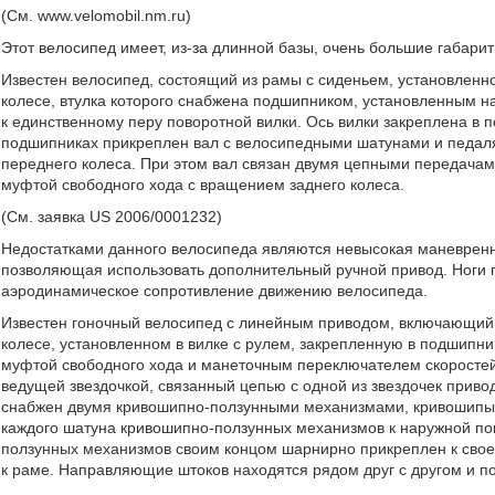
(См. www.velomobil.nm.ru)
Этот велосипед имеет, из-за длинной базы, очень большие габарит
Известен велосипед, состоящий из рамы с сиденьем, установлен
колесе, втулка которого снабжена подшипником, установленным на
к единственному перу поворотной вилки. Ось вилки закреплена в 
подшипниках прикреплен вал с велосипедными шатунами и педалями
переднего колеса. При этом вал связан двумя цепными передачам
муфтой свободного хода с вращением заднего колеса.
(См. заявка US 2006/0001232)
Недостатками данного велосипеда являются невысокая маневренно
позволяющая использовать дополнительный ручной привод. Ноги
аэродинамическое сопротивление движению велосипеда.
Известен гоночный велосипед с линейным приводом, включающий
колесе, установленном в вилке с рулем, закрепленную в подшипни
муфтой свободного хода и манеточным переключателем скоростей,
ведущей звездочкой, связанный цепью с одной из звездочек привод
снабжен двумя кривошипно-ползунными механизмами, кривошипы ко
каждого шатуна кривошипно-ползунных механизмов к наружной по
ползунных механизмов своим концом шарнирно прикреплен к сво
к раме. Направляющие штоков находятся рядом друг с другом и п