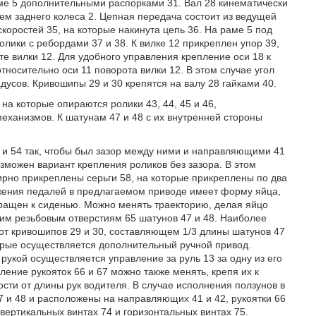
аме 5 дополнительными распорками 31. Вал 28 кинематически
ем заднего колеса 2. Цепная передача состоит из ведущей
коростей 35, на которые накинута цепь 36. На раме 5 под
ики с ребордами 37 и 38. К вилке 12 прикреплен упор 39,
те вилки 12. Для удобного управления крепление оси 18 к
тносительно оси 11 поворота вилки 12. В этом случае угол
адусов. Кривошипы 29 и 30 крепятся на валу 28 гайками 40.
на которые опираются ролики 43, 44, 45 и 46,
еханизмов. К шатунам 47 и 48 с их внутренней стороны
53 и 54 так, чтобы был зазор между ними и направляющими 41
озможен вариант крепления роликов без зазора. В этом
нирно прикреплены серьги 58, на которые прикреплены по два
вижения педалей в предлагаемом приводе имеет форму яйца,
ращен к сиденью. Можно менять траекторию, делая яйцо
гим резьбовым отверстиям 65 шатунов 47 и 48. Наиболее
от кривошипов 29 и 30, составляющем 1/3 длины шатунов 47
оторые осуществляется дополнительный ручной привод.
 рукой осуществляется управление за руль 13 за одну из его
ление рукояток 66 и 67 можно также менять, крепя их к
сти от длины рук водителя. В случае исполнения ползунов в
7 и 48 и расположены на направляющих 41 и 42, рукоятки 66
 вертикальных винтах 74 и горизонтальных винтах 75.