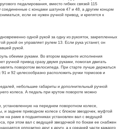
ругового педалирования, вместо гибких связей 115
соединенные с концами шатунов 47 и 48, а другим концом
сниматься, если не нужен ручной привод, и крепятся к
одновременно одной рукой за одну из рукояток, закрепленных
ой рукой он управляет рулем 13. Если рука устанет, он
авшей рукой.
руль обеими руками. Во втором варианте исполнения
яет ручной привод сразу двумя руками, помогая двигать
равлять поворотом велосипеда. При старте лучше держаться
ах 91 и 92 целесообразно расположить ручки тормозов и
едалей, небольшие габариты и дополнительный ручной
него колеса. А педаль при крутом повороте можно
, установленную на переднем поворотном колесе,
ы, и заднем приводном колесе с блоком звездочек, муфтой
ом на раме в подшипниках установлен вал с ведущей
еса, при этом вал с ведущей звездочкой по бокам ее снабжен
одятся оппозитно друг к другу, а к средней части каждого