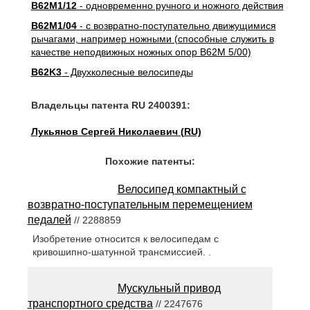
B62M1/12
- одновременно ручного и ножного действия
B62M1/04
- с возвратно-поступательно движущимися
рычагами, например ножными (способные служить в
качестве неподвижных ножных опор B62M 5/00)
B62K3
- Двухколесные велосипеды
Владельцы патента RU 2400391:
Лукьянов Сергей Николаевич (RU)
Похожие патенты:
Велосипед компактный с
возвратно-поступательным перемещением
педалей
// 2288859
Изобретение относится к велосипедам с
кривошипно-шатунной трансмиссией. .
Мускульный привод
транспортного средства
// 2247676