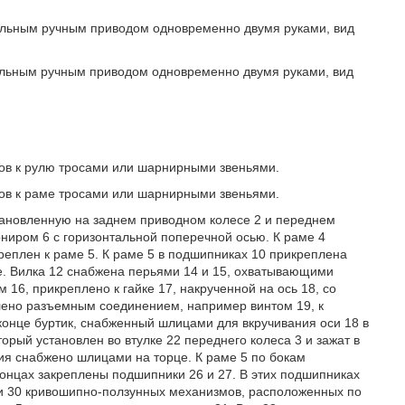
ельным ручным приводом одновременно двумя руками, вид
ельным ручным приводом одновременно двумя руками, вид
нов к рулю тросами или шарнирными звеньями.
нов к раме тросами или шарнирными звеньями.
тановленную на заднем приводном колесе 2 и переднем
рниром 6 с горизонтальной поперечной осью. К раме 4
еплен к раме 5. К раме 5 в подшипниках 10 прикреплена
це. Вилка 12 снабжена перьями 14 и 15, охватывающими
16, прикреплено к гайке 17, накрученной на ось 18, со
плено разъемным соединением, например винтом 19, к
 конце буртик, снабженный шлицами для вкручивания оси 18 в
торый установлен во втулке 22 переднего колеса 3 и зажат в
ния снабжено шлицами на торце. К раме 5 по бокам
 концах закреплены подшипники 26 и 27. В этих подшипниках
 и 30 кривошипно-ползунных механизмов, расположенных по