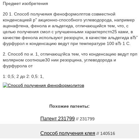
Предмет изобретения
20 1. Способ получеяия феноформолптов совместной
конденсацией р" акционно-способного углеводорода, например
аценафтена, фенола и альдегида, отличающийся тем, что, с
целью получения смол с улучшенными характерпстп25 ками, в
качестве фенола используют резорцпн, в качестве альдегида вЂ”
фурфурол н конденсацию ведут при температуре 100 вЂ 1 С.
2. Способ по и. 1, отличающгйса тем, что конденсацию ведут прп
молярном соотноше30 нии резорцина, углеводорода и
фурфурола от
1: 0,5; 2 до 2: 0,5: 1,
Похожие патенты:
Патент 231799
// 231799
Способ получения клея
// 140516