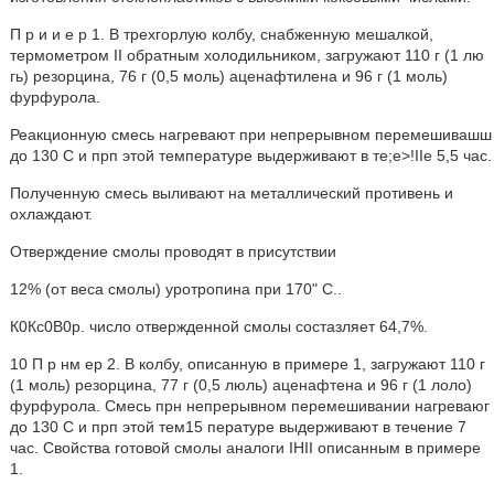
П р и и е р 1. В трехгорлую колбу, снабженную мешалкой,
термометром II обратным холодильником, загружают 110 г (1 лю
гь) резорцина, 76 г (0,5 моль) аценафтилена и 96 г (1 моль)
фурфурола.
Реакционную смесь нагревают при непрерывном перемешивашш
до 130 С и прп этой температуре выдерживают в те;e>!IIe 5,5 час.
Полученную смесь выливают на металлический противень и
охлаждают.
Отверждение смолы проводят в присутствии
12% (от веса смолы) уротропина при 170" C..
К0Кс0В0р. число отвержденной смолы состазляет 64,7%.
10 П р нм ер 2. В колбу, описанную в примере 1, загружают 110 г
(1 моль) резорцина, 77 г (0,5 люль) аценафтена и 96 г (1 лоло)
фурфурола. Смесь прн непрерывном перемешивании нагреваюг
до 130 С и прп этой тем15 пературе выдерживают в течение 7
час. Свойства готовой смолы аналоги IHII описанным в примере
1.