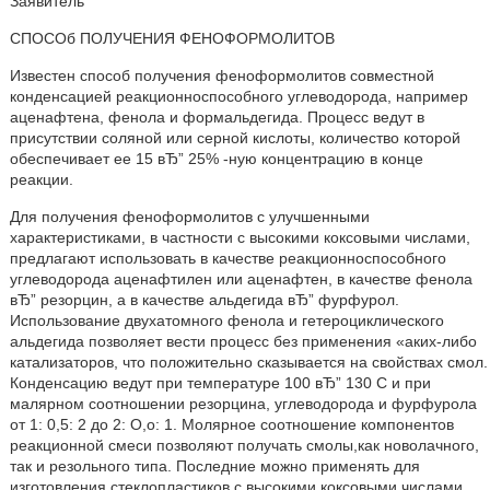
Заявитель
СПОСОб ПОЛУЧЕНИЯ ФЕНОФОРМОЛИТОВ
Известен способ получения феноформолитов совместной
конденсацией реакционноспособного углеводорода, например
аценафтена, фенола и формальдегида. Процесс ведут в
присутствии соляной или серной кислоты, количество которой
обеспечивает ее 15 вЂ” 25% -ную концентрацию в конце
реакции.
Для получения феноформолитов с улучшенными
характеристиками, в частности с высокими коксовыми числами,
предлагают использовать в качестве реакционноспособного
углеводорода аценафтилен или аценафтен, в качестве фенола
вЂ” резорцин, а в качестве альдегида вЂ” фурфурол.
Использование двухатомного фенола и гетероциклического
альдегида позволяет вести процесс без применения «аких-либо
катализаторов, что положительно сказывается на свойствах смол.
Конденсацию ведут при температуре 100 вЂ” 130 С и при
малярном соотношении резорцина, углеводорода и фурфурола
от 1: 0,5: 2 до 2: О,о: 1. Молярное соотношение компонентов
реакционной смеси позволяют получать смолы,как новолачного,
так и резольного типа. Последние можно применять для
изготовления стеклопластиков с высокими коксовыми числами.