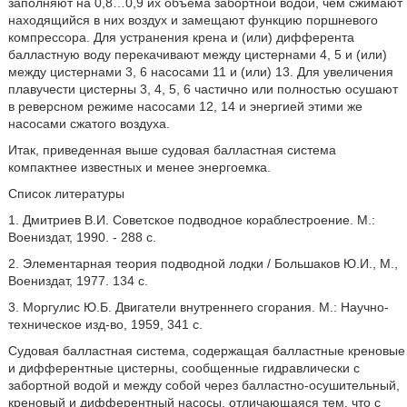
заполняют на 0,8…0,9 их объема забортной водой, чем сжимают
находящийся в них воздух и замещают функцию поршневого
компрессора. Для устранения крена и (или) дифферента
балластную воду перекачивают между цистернами 4, 5 и (или)
между цистернами 3, 6 насосами 11 и (или) 13. Для увеличения
плавучести цистерны 3, 4, 5, 6 частично или полностью осушают
в реверсном режиме насосами 12, 14 и энергией этими же
насосами сжатого воздуха.
Итак, приведенная выше судовая балластная система
компактнее известных и менее энергоемка.
Список литературы
1. Дмитриев В.И. Советское подводное кораблестроение. М.:
Воениздат, 1990. - 288 с.
2. Элементарная теория подводной лодки / Большаков Ю.И., М.,
Воениздат, 1977. 134 с.
3. Моргулис Ю.Б. Двигатели внутреннего сгорания. М.: Научно-
техническое изд-во, 1959, 341 с.
Судовая балластная система, содержащая балластные креновые
и дифферентные цистерны, сообщенные гидравлически с
забортной водой и между собой через балластно-осушительный,
креновый и дифферентный насосы, отличающаяся тем, что с