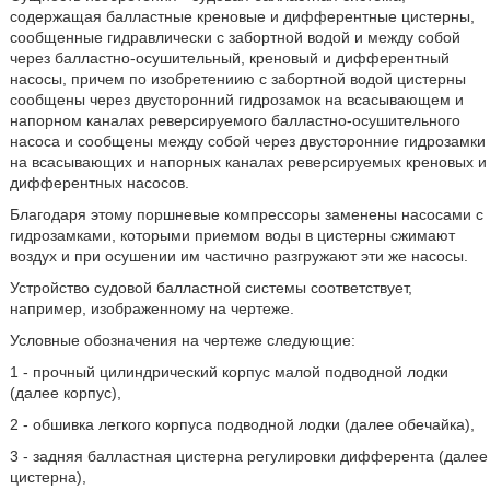
содержащая балластные креновые и дифферентные цистерны,
сообщенные гидравлически с забортной водой и между собой
через балластно-осушительный, креновый и дифферентный
насосы, причем по изобретениию с забортной водой цистерны
сообщены через двусторонний гидрозамок на всасывающем и
напорном каналах реверсируемого балластно-осушительного
насоса и сообщены между собой через двусторонние гидрозамки
на всасывающих и напорных каналах реверсируемых креновых и
дифферентных насосов.
Благодаря этому поршневые компрессоры заменены насосами с
гидрозамками, которыми приемом воды в цистерны сжимают
воздух и при осушении им частично разгружают эти же насосы.
Устройство судовой балластной системы соответствует,
например, изображенному на чертеже.
Условные обозначения на чертеже следующие:
1 - прочный цилиндрический корпус малой подводной лодки
(далее корпус),
2 - обшивка легкого корпуса подводной лодки (далее обечайка),
3 - задняя балластная цистерна регулировки дифферента (далее
цистерна),