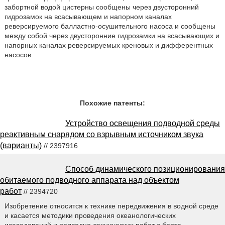
забортной водой цистерны сообщены через двусторонний
гидрозамок на всасывающем и напорном каналах
реверсируемого балластно-осушительного насоса и сообщены
между собой через двусторонние гидрозамки на всасывающих и
напорных каналах реверсируемых креновых и дифферентных
насосов.
Похожие патенты:
Устройство освещения подводной среды
реактивным снарядом со взрывным источником звука
(варианты)
// 2397916
Способ динамического позиционирования
обитаемого подводного аппарата над объектом
работ
// 2394720
Изобретение относится к технике передвижения в водной среде
и касается методики проведения океанологических
исследований и подводно-технических работ с борта