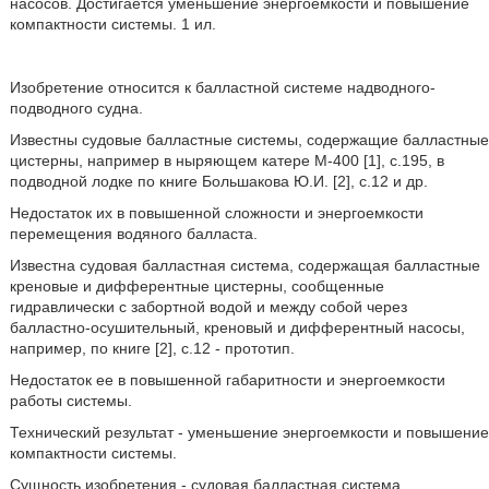
насосов. Достигается уменьшение энергоемкости и повышение
компактности системы. 1 ил.
Изобретение относится к балластной системе надводного-
подводного судна.
Известны судовые балластные системы, содержащие балластные
цистерны, например в ныряющем катере М-400 [1], с.195, в
подводной лодке по книге Большакова Ю.И. [2], с.12 и др.
Недостаток их в повышенной сложности и энергоемкости
перемещения водяного балласта.
Известна судовая балластная система, содержащая балластные
креновые и дифферентные цистерны, сообщенные
гидравлически с забортной водой и между собой через
балластно-осушительный, креновый и дифферентный насосы,
например, по книге [2], с.12 - прототип.
Недостаток ее в повышенной габаритности и энергоемкости
работы системы.
Технический результат - уменьшение энергоемкости и повышение
компактности системы.
Сущность изобретения - судовая балластная система,