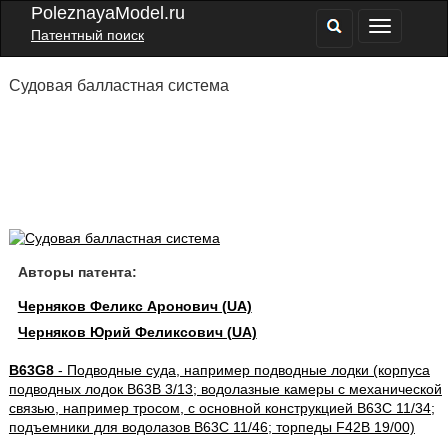
PoleznayaModel.ru
Патентный поиск
Судовая балластная система
Авторы патента:
Черняков Феликс Аронович (UA)
Черняков Юрий Феликсович (UA)
B63G8
- Подводные суда, например подводные лодки (корпуса
подводных лодок B63B 3/13; водолазные камеры с механической
связью, например тросом, с основной конструкцией B63C 11/34;
подъемники для водолазов B63C 11/46; торпеды F42B 19/00)