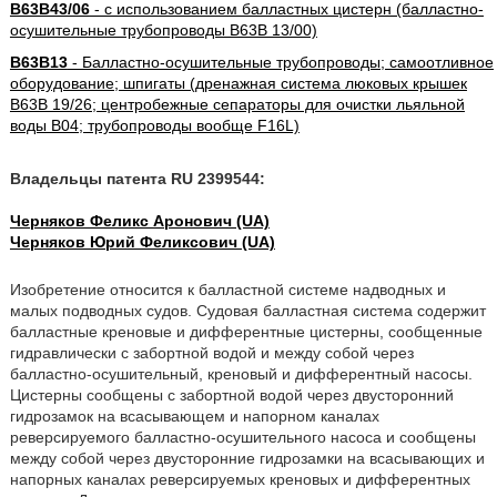
B63B43/06
- с использованием балластных цистерн (балластно-
осушительные трубопроводы B63B 13/00)
B63B13
- Балластно-осушительные трубопроводы; самоотливное
оборудование; шпигаты (дренажная система люковых крышек
B63B 19/26; центробежные сепараторы для очистки льяльной
воды B04; трубопроводы вообще F16L)
Владельцы патента RU 2399544:
Черняков Феликс Аронович (UA)
Черняков Юрий Феликсович (UA)
Изобретение относится к балластной системе надводных и
малых подводных судов. Судовая балластная система содержит
балластные креновые и дифферентные цистерны, сообщенные
гидравлически с забортной водой и между собой через
балластно-осушительный, креновый и дифферентный насосы.
Цистерны сообщены с забортной водой через двусторонний
гидрозамок на всасывающем и напорном каналах
реверсируемого балластно-осушительного насоса и сообщены
между собой через двусторонние гидрозамки на всасывающих и
напорных каналах реверсируемых креновых и дифферентных