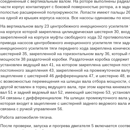
соединенный с вертикальным валом. На роторе выполнены радиаль
части корпус контактирует с боковой поверхностью ротора, а в зад
полостью расширенной полуокружности. Лопасти имеют пальцы 26
на одной из крышек корпуса насоса. Все насосы одинаковы по кон
На вертикальном валу 23 центробежного инерционного усилителя 
на корпусе которой закреплена цилиндрическая шестерня 30, вхо
закрепленной на корпусе муфты свободного хода 32 противополож
привода насосов центробежного инерционного усилителя тяги задн
инерционного усилителя тяги переднего хода закреплена коническ
шестерней 35, закрепленной на горизонтальном валу 36, который 
мощности 38 раздаточной коробки. Раздаточная коробка содержит 
установлен ведущий вал 41, на котором закреплена шестерня пос
постоянного зацепления 43, закрепленной на промежуточном валу
зацепление с шестерней 46 дифференциала 47, и шестерню 48, вх
с возможностью перемещения на шлицах вала отбора мощности, од
другой вставлен в торец ведущего вала, при этом каретка кинема
вал 51 и задний ведомый вал 52, имеющий шестерню 53, установ
54 связаны с дифференциалом. На шлицах промежуточного вала у
которая входит в зацепление с шестерней заднего ведомого вала
связана с ручкой управления 56.
Работа автомобиля-тягача.
После проверки, запуска и прогрева двигателя 5 включается соот