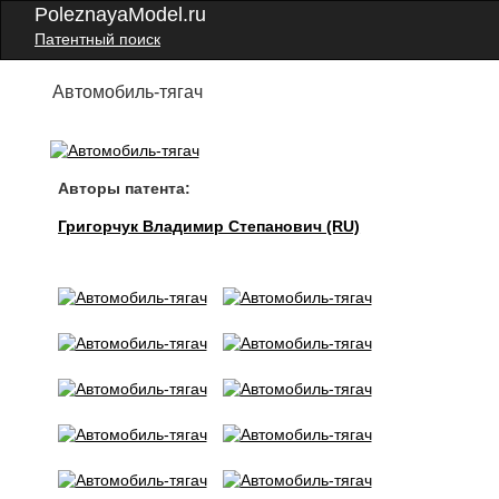
PoleznayaModel.ru
Патентный поиск
Автомобиль-тягач
Авторы патента:
Григорчук Владимир Степанович (RU)