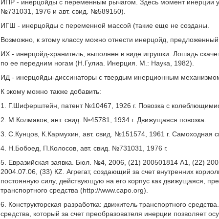
ИПР - инерцойды с переменным рычагом. Здесь момент инерции у
№731031, 1976 и авт. свид. №589150).
ИГШ - инерцойды с переменной массой (такие еще не созданы.
Возможно, к этому классу можно отнести инерцойд, предложенный
ИХ - инерцойд-хранитель, выполнен в виде игрушки. Лошадь скаче
по ее передним ногам (Н.Гулиа. Инерция. М.: Наука, 1982).
ИД - инерцойды-диссинаторы с твердым инерционным механизмом (h
К экому можно также добавить:
1. Г.Шиферштейн, патент №10467, 1926 г. Повозка с колеблющимися
2. М.Колмаков, ант. свид. №45781, 1934 г. Движущаяся повозка.
3. С.Кунцов, К.Кармухин, авт. свид. №151574, 1961 г. Самоходна
4. Н.Бобоед, П.Колосов, авт. свид. №731031, 1976 г.
5. Евразийская заявка. Бюл. №4, 2006, (21) 200501814 А1, (22) 2005
2004.07.06, (33) КZ. Агрегат, создающий за счет внутренних кор
постоянную силу, действующую на его корпус как движущаяся, пр
транспортного средства (http://www.capo.org).
6. Конструкторская разработка: движитель транспортного средства
средства, который за счет преобразователя инерции позволяет ос