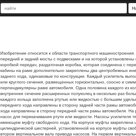
Н
Изобретение относится к области транспортного машиностроения.
передний и задний мосты с подвесками и на которой установлены 
коробкой передач, раздаточная коробка, которая соединена с пе
кабины на раме дополнительно закреплены два центробежных инер
заднего хода, одинаковые по конструкции. Каждый усилитель вып
или круглого сечения, размещенных горизонтально, соосно и симм
перпендикулярны раме автомобиля. Одна половина каждого из кол
внутреннее сечение расширенных полуколец в несколько раз бол
каждого кольца заполнена ртутью или жидкостью с большим удель
переднего хода направлены в сторону задней части рамы автомоби
хода направлены в сторону передней части рамы автомобиля. На 
насос для перекачивания ртути или жидкости. Насосы усилителя т
имеющем муфту свободного хода. На корпусе муфты закреплена ц
цилиндрической шестерней, установленной на корпусе муфты сво
втором вертикальном валу привода насосов. На первом вертикаль