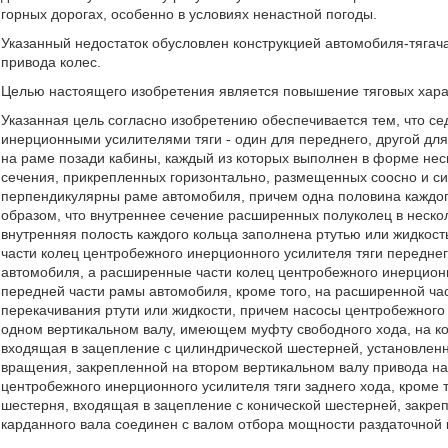
горных дорогах, особенно в условиях ненастной погоды.
Указанный недостаток обусловлен конструкцией автомобиля-тягача,
привода колес.
Целью настоящего изобретения является повышение тяговых хара
Указанная цель согласно изобретению обеспечивается тем, что 
инерционными усилителями тяги - один для переднего, другой для
на раме позади кабины, каждый из которых выполнен в форме неск
сечения, прикрепленных горизонтально, размещенных соосно и си
перпендикулярны раме автомобиля, причем одна половина каждого
образом, что внутреннее сечение расширенных полуколец в неск
внутренняя полость каждого кольца заполнена ртутью или жидкос
части колец центробежного инерционного усилителя тяги передне
автомобиля, а расширенные части колец центробежного инерционн
передней части рамы автомобиля, кроме того, на расширенной час
перекачивания ртути или жидкости, причем насосы центробежного
одном вертикальном валу, имеющем муфту свободного хода, на к
входящая в зацепление с цилиндрической шестерней, установлен
вращения, закрепленной на втором вертикальном валу привода на
центробежного инерционного усилителя тяги заднего хода, кроме 
шестерня, входящая в зацепление с конической шестерней, закре
карданного вала соединен с валом отбора мощности раздаточной 