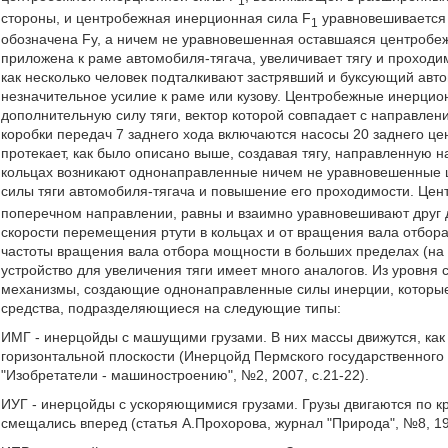
1
стороны, и центробежная инерционная сила F
уравновешивается 
1
обозначена Fу, а ничем не уравновешенная оставшаяся центробе
приложена к раме автомобиля-тягача, увеличивает тягу и проходим
как несколько человек подталкивают застрявший и буксующий авто
незначительное усилие к раме или кузову. Центробежные инерцио
дополнительную силу тяги, вектор которой совпадает c направле
коробки передач 7 заднего хода включаются насосы 20 заднего це
протекает, как было описано выше, создавая тягу, направленную 
кольцах возникают однонаправленные ничем не уравновешенные 
силы тяги автомобиля-тягача и повышение его проходимости. Це
поперечном направлении, равны и взаимно уравновешивают друг 
скорости перемещения ртути в кольцах и от вращения вала отбор
частоты вращения вала отбора мощности в больших пределах (на
устройство для увеличения тяги имеет много аналогов. Из уровн
механизмы, создающие однонаправленные силы инерции, которые
средства, подразделяющиеся на следующие типы:
ИМГ - инерцойды с машущими грузами. В них массы движутся, как
горизонтальной плоскости (Инерцойд Пермского государственного
"Изобретатели - машиностроению", №2, 2007, с.21-22).
ИУГ - инерцойды с ускоряющимися грузами. Грузы двигаются по к
смещались вперед (статья А.Прохорова, журнал "Природа", №8, 19