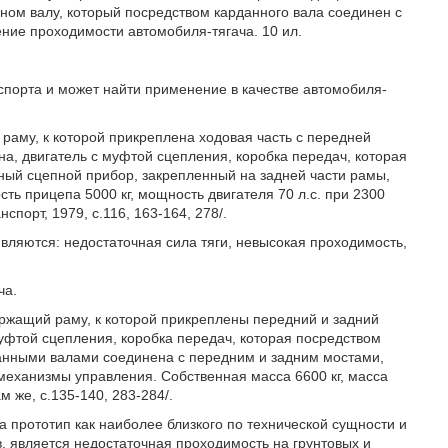
ном валу, который посредством карданного вала соединен с
ние проходимости автомобиля-тягача. 10 ил.
спорта и может найти применение в качестве автомобиля-
раму, к которой прикреплена ходовая часть с передней
на, двигатель с муфтой сцепления, коробка передач, которая
ный сцепной прибор, закрепленный на задней части рамы,
ть прицепа 5000 кг, мощность двигателя 70 л.с. при 2300
спорт, 1979, с.116, 163-164, 278/.
вляются: недостаточная сила тяги, невысокая проходимость,
ча.
ержащий раму, к которой прикреплены передний и задний
муфтой сцепления, коробка передач, которая посредством
данными валами соединена с передним и задним мостами,
механизмы управления. Собственная масса 6600 кг, масса
м же, с.135-140, 283-284/.
а прототип как наиболее близкого по технической сущности и
, является недостаточная проходимость на грунтовых и