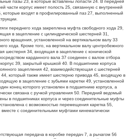
ные пазы 23, в которые вставлены лопасти 24. В передней
ней части корпус имеет полость 25, связанную с внутренней
, которые входят в профилированный паз 27, выполненный
струкции.
тяги переднего хода закреплена муфта свободного хода 29,
дящая в зацепление с цилиндрической шестерней 31,
ного вращения, установленной на вертикальном валу 33
его хода. Кроме того, на вертикальном валу центробежного
ая шестерня 34, входящая в зацепление с конической
посредством карданного вала 37 соединен с валом отбора
корпус 39, закрытый крышкой 40. В подшипнике корпуса
тоянного зацепления 42, взаимодействующая с шестерней
 44, который также имеет шестерню привода 45, входящую в
одящую в зацепление с зубьями каретки 49, установленной
ин конец которого установлен в подшипнике корпуса, а
тически связана с ручкой управления 50. Передний ведомый
лены в подшипниках корпуса и через соединительные муфты
становлена с возможностью перемещения каретка 55,
 и вместе с соединительными муфтами кинематически
ветствующая передача в коробке передач 7, а рычагом 56