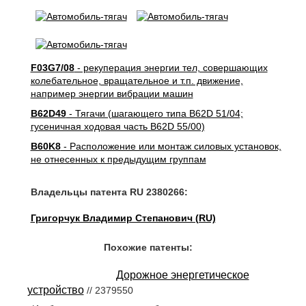
F03G7/08
- рекуперация энергии тел, совершающих
колебательное, вращательное и т.п. движение,
например энергии вибрации машин
B62D49
- Тягачи (шагающего типа B62D 51/04;
гусеничная ходовая часть B62D 55/00)
B60K8
- Расположение или монтаж силовых установок,
не отнесенных к предыдущим группам
Владельцы патента RU 2380266:
Григорчук Владимир Степанович (RU)
Похожие патенты:
Дорожное энергетическое
устройство
// 2379550