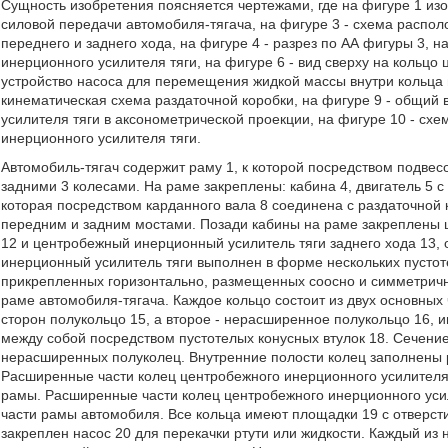
Сущность изобретения поясняется чертежами, где на фигуре 1 изо
силовой передачи автомобиля-тягача, на фигуре 3 - схема распо
переднего и заднего хода, на фигуре 4 - разрез по АА фигуры 3, н
инерционного усилителя тяги, на фигуре 6 - вид сверху на кольцо
устройство насоса для перемещения жидкой массы внутри кольца ц
кинематическая схема раздаточной коробки, на фигуре 9 - общий
усилителя тяги в аксонометрической проекции, на фигуре 10 - схе
инерционного усилителя тяги.
Автомобиль-тягач содержит раму 1, к которой посредством подвес
задними 3 колесами. На раме закреплены: кабина 4, двигатель 5 
которая посредством карданного вала 8 соединена с раздаточной 
передним и задним мостами. Позади кабины на раме закреплены 
12 и центробежный инерционный усилитель тяги заднего хода 13,
инерционный усилитель тяги выполнен в форме нескольких пустоте
прикрепленных горизонтально, размещенных соосно и симметричн
раме автомобиля-тягача. Каждое кольцо состоит из двух основных 
сторон полукольцо 15, а второе - нерасширенное полукольцо 16,
между собой посредством пустотелых конусных втулок 18. Сечени
нерасширенных полуколец. Внутренние полости колец заполнены 
Расширенные части колец центробежного инерционного усилителя 
рамы. Расширенные части колец центробежного инерционного усил
части рамы автомобиля. Все кольца имеют площадки 19 с отверст
закреплен насос 20 для перекачки ртути или жидкости. Каждый из н