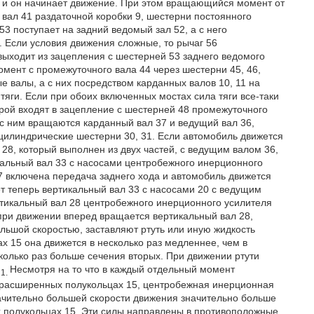
а и он начинает движение. При этом вращающийся момент от
 вал 41 раздаточной коробки 9, шестерни постоянного
53 поступает на задний ведомый зал 52, а с него
. Если условия движения сложные, то рычаг 56
выходит из зацепления с шестерней 53 заднего ведомого
омент с промежуточного вала 44 через шестерни 45, 46,
 валы, а с них посредством карданных валов 10, 11 на
тяги. Если при обоих включенных мостах сила тяги все-таки
орой входят в зацепление с шестерней 48 промежуточного
 с ним вращаются карданный вал 37 и ведущий вал 36,
 цилиндрические шестерни 30, 31. Если автомобиль движется
28, который выполнен из двух частей, с ведущим валом 36,
кальный вал 33 с насосами центробежного инерционного
 7 включена передача заднего хода и автомобиль движется
ет теперь вертикальный вал 33 с насосами 20 с ведущим
ртикальный вал 28 центробежного инерционного усилителя
 при движении вперед вращается вертикальный вал 28,
льшой скоростью, заставляют ртуть или иную жидкость
 15 она движется в несколько раз медленнее, чем в
колько раз больше сечения вторых. При движении ртути
F
Несмотря на то что в каждый отдельный момент
1.
в расширенных полукольцах 15, центробежная инерционная
начительно большей скорости движения значительно больше
 полукольцах 15. Эти силы направлены в противоположные