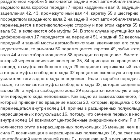
раздаточной коробки 9 включается задний мост автомобиля-тягач
ведомого вала коробки передач 7 через карданный вал 8, ведущий
зацепления 42, 43, промежуточный вал 44, каретку 55 и шестерню 
посредством карданного вала 2 на задний мост автомобиля-тягача
перемещается в противоположную сторону и при этом каретка 55 
вала 52, а включаются обе муфты 54. В этом случае крутящийся м
дифференциал 17 передается на передний 51 и задний 52 ведомые
передний и задний мосты автомобиля-тягача, увеличивая его силу 
недостаточна, то рычагом 50 перемещается каретка 49, зубья кот
вала 44 и вал отбора мощности 38 приходит во вращение. Вместе
который через конические шестерни 35, 34 приводит во вращение
вперед, то муфта свободного хода 29 соединяет вертикальный вал 
а вторая муфта свободного хода 32 вращается вхолостую и верти
усилителя тяги заднего хода неподвижен. Если в коробке передач
назад, то включается муфта свободного хода 32, которая соединя
валом 36, а муфта свободного хода 29 вращается вхолостую и ве
тяги переднего хода неподвижен. Как видно из вышеизложенного,
который приводит во вращение насосы 20, которые, вращаясь с бо
перемещаться внутри колец 14, причем в расширенных полукольцах
нерасширенных полукольцах 16, потому, что сечение первых в нес
внутри колец 14 возникают центробежные инерционные силы F и 
количество ртути в нерасширенных полукольцах 16 меньше, чем 
сила F, возникающая в нерасширенных полукольцах 16, за счет з
центробежной инерционной силы F
, возникающей в расширенных