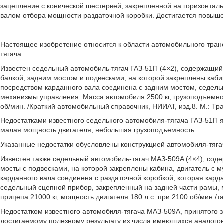
зацепление с конической шестерней, закрепленной на горизонталь
валом отбора мощности раздаточной коробки. Достигается повыше
Настоящее изобретение относится к области автомобильного тран
тягача.
Известен седельный автомобиль-тягач ГАЗ-51П (4×2), содержащий 
балкой, задним мостом и подвесками, на которой закреплены каби
посредством карданного вала соединена с задним мостом, седель
механизмы управления. Масса автомобиля 2500 кг, грузоподъемнос
об/мин. /Краткий автомобильный справочник, НИИАТ, изд.8. М.: Тран
Недостатками известного седельного автомобиля-тягача ГАЗ-51П я
малая мощность двигателя, небольшая грузоподъемность.
Указанные недостатки обусловлены конструкцией автомобиля-тяга
Известен также седельный автомобиль-тягач MAЗ-509A (4×4), сод
мосты с подвесками, на которой закреплены кабина, двигатель с 
карданного вала соединена с раздаточной коробкой, которая кар
седельный сцепной прибор, закрепленный на задней части рамы, 
прицепа 21000 кг, мощность двигателя 180 л.с. при 2100 об/мин /та
Недостатком известного автомобиля-тягача MAЗ-509A, принятого з
достигаемому полезному результату из числа имеющихся аналогов