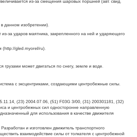
величивается из-за смещения шаровых поршней (авт. свид.
 в данном изобретении).
т из-за ударов маятника, закрепленного на ней и ударяющего
ttp://gled.myorel/ru).
 грузами может двигаться по снегу, земле и воде.
я система с эксцентриками, создающими центробежные силы.
.11.14, (23) 2004.07.06, (51) F03G 3/00, (31) 200301181, (32)
иолиса и центробежных сил односторонне направленную
едназначенный для использования в качестве движителя
. Разработан и изготовлен движитель транспортного
уществить взаимодействие силы от толкателя с центробежной