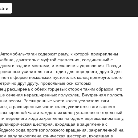
айти
 Автомобиль-тягач содержит раму, к которой прикреплены
кабина, двигатель с муфтой сцепления, соединенный с
редним и задним мостами, и механизмы управления. Позади
ционных усилителя тяги - один для переднего, другой для
олнен в форме нескольких пустотелых колец прямоугольного
етрично друг другу, продольные оси которых
ец расширена с обеих торцевых сторон таким образом, что
ьше сечения нерасширенных полуколец. Внутренняя полость
ным весом. Расширенные части колец усилителя тяги
ля, а расширенные части колец усилителя тяги заднего
расширенной части каждого из колец установлен отдельный
яги переднего хода закреплены на одном вертикальном валу,
илиндрическая шестерня, входящая в зацепление с
бодного хода противоположного вращения, закрепленной на
ном валу закреплена коническая шестерня, входящая в