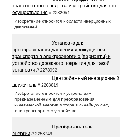
транспортного средства и устройство для его
осуществления
// 2282054
Изобретение относится к области инерционных
двигателей. .
Установка для
преобразования давления движущегося
транспорта в электроэнергию (варианты) и
устройство дорожного покрытия для такой
установки
// 2278992
Центробежный инерционный
движитель
// 2263819
Изобретение относится к устройствам,
предназначенным для преобразования
кинетической энергии мотора в линейную силу
тяги транспортного устройства. .
Преобразователь
энергии
// 2253749