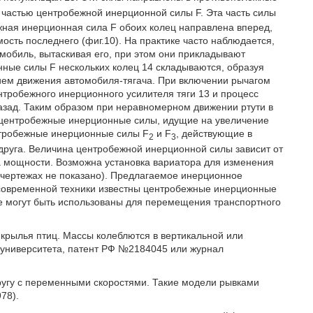
частью центробежной инерционной силы F. Эта часть силы
жная инерционная сила F обоих колец направлена вперед,
ость последнего (фиг.10). На практике часто наблюдается,
мобиль, вытаскивая его, при этом они прикладывают
нные силы F нескольких колец 14 складываются, образуя
нием движения автомобиля-тягача. При включении рычагом
нтробежного инерционного усилителя тяги 13 и процесс
назад. Таким образом при неравномерном движении ртути в
центробежные инерционные силы, идущие на увеличение
нтробежные инерционные силы F
и F
, действующие в
2
3
друга. Величина центробежной инерционной силы зависит от
а мощности. Возможна установка вариатора для изменения
 чертежах не показано). Предлагаемое инерционное
я современной техники известны центробежные инерционные
 могут быть использованы для перемещения транспортного
 крылья птиц. Массы колеблются в вертикальной или
 университета, патент РФ №2184045 или журнал
ругу с переменными скоростями. Такие модели рывками
78).