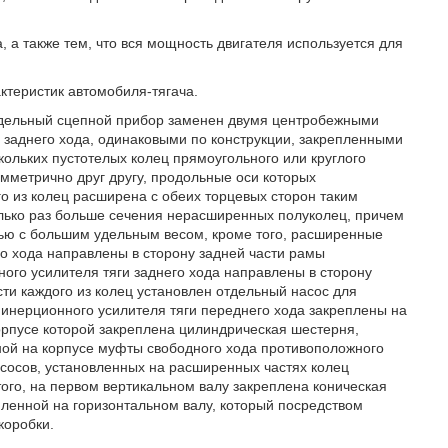
 а также тем, что вся мощность двигателя используется для
ктеристик автомобиля-тягача.
седельный сцепной прибор заменен двумя центробежными
 заднего хода, одинаковыми по конструкции, закрепленными
ольких пустотелых колец прямоугольного или круглого
мметрично друг другу, продольные оси которых
 из колец расширена с обеих торцевых сторон таким
олько раз больше сечения нерасширенных полуколец, причем
тью с большим удельным весом, кроме того, расширенные
го хода направлены в сторону задней части рамы
ого усилителя тяги заднего хода направлены в сторону
ти каждого из колец установлен отдельный насос для
 инерционного усилителя тяги переднего хода закреплены на
орпусе которой закреплена цилиндрическая шестерня,
ной на корпусе муфты свободного хода противоположного
сосов, установленных на расширенных частях колец
того, на первом вертикальном валу закреплена коническая
пленной на горизонтальном валу, который посредством
коробки.