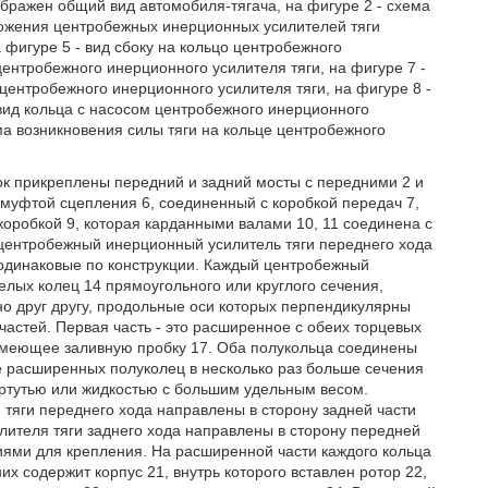
бражен общий вид автомобиля-тягача, на фигуре 2 - схема
ложения центробежных инерционных усилителей тяги
а фигуре 5 - вид сбоку на кольцо центробежного
 центробежного инерционного усилителя тяги, на фигуре 7 -
ентробежного инерционного усилителя тяги, на фигуре 8 -
 вид кольца с насосом центробежного инерционного
ма возникновения силы тяги на кольце центробежного
ок прикреплены передний и задний мосты с передними 2 и
с муфтой сцепления 6, соединенный с коробкой передач 7,
коробкой 9, которая карданными валами 10, 11 соединена с
центробежный инерционный усилитель тяги переднего хода
 одинаковые по конструкции. Каждый центробежный
лых колец 14 прямоугольного или круглого сечения,
о друг другу, продольные оси которых перпендикулярны
частей. Первая часть - это расширенное с обеих торцевых
 имеющее заливную пробку 17. Оба полукольца соединены
е расширенных полуколец в несколько раз больше сечения
ртутью или жидкостью с большим удельным весом.
тяги переднего хода направлены в сторону задней части
ителя тяги заднего хода направлены в сторону передней
иями для крепления. На расширенной части каждого кольца
их содержит корпус 21, внутрь которого вставлен ротор 22,