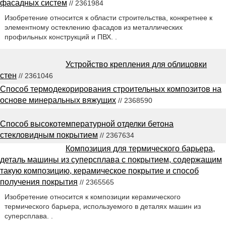
фасадных систем
// 2361984
Изобретение относится к области строительства, конкретнее к
элементному остеклению фасадов из металлических
профильных конструкций и ПВХ. .
Устройство крепления для облицовки
стен
// 2361046
Способ термодекорирования строительных композитов на
основе минеральных вяжущих
// 2368590
Способ высокотемпературной отделки бетона
стекловидным покрытием
// 2367634
Композиция для термического барьера,
деталь машины из суперсплава с покрытием, содержащим
такую композицию, керамическое покрытие и способ
получения покрытия
// 2365565
Изобретение относится к композиции керамического
термического барьера, используемого в деталях машин из
суперсплава. .