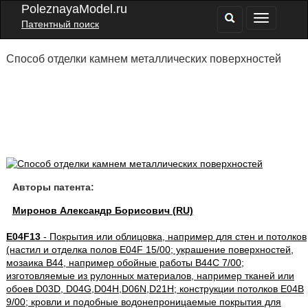
PoleznayaModel.ru
Патентный поиск
Способ отделки камнем металлических поверхностей
Авторы патента:
Миронов Александр Борисович (RU)
E04F13
- Покрытия или облицовка, например для стен и потолков
(настил и отделка полов E04F 15/00; украшение поверхностей,
мозаика B44, например обойные работы B44C 7/00;
изготовляемые из рулонных материалов, например тканей или
обоев D03D, D04G,D04H,D06N,D21H; конструкции потолков E04B
9/00; кровли и подобные водонепроницаемые покрытия для