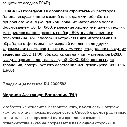
защиты от осадков E04D)
C04B41
- Последующая обработка строительных растворов,
бетона, искусственных камней или керамики; обработка
природного камня (кондиционирование материалов перед
формованием C04B 40/00; нанесение жидких или других текучих
материалов на поверхность вообще B05; шлифование или
полирование B24; способы и устройства для изготовления и
обработки отформованных изделий из глины или других
керамических составов, шлака или смесей, содержащих вяжущие
вещества B28B 11/00; обработка камня и т.п. материалов B28D;
глазури, кроме холодных глазурей, C03C 8/00; составы для
травления, поверхностного осветления или декапирования C09K
13/00)
Владельцы патента RU 2369582:
Миронов Александр Борисович (RU)
Изобретение относится к строительству, в частности к отделке
камнем металлических поверхностей. Способ отделки различных
строительных сооружений путем крепления камня к
поверхностям. В камне прорезается паз с одной стороны, в