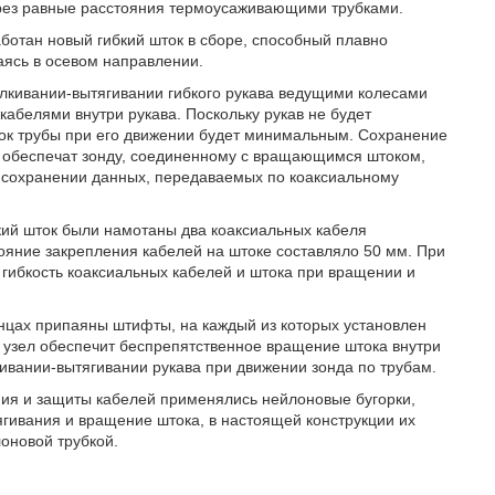
ерез равные расстояния термоусаживающими трубками.
отан новый гибкий шток в сборе, способный плавно
аясь в осевом направлении.
алкивании-вытягивании гибкого рукава ведущими колесами
кабелями внутри рукава. Поскольку рукав не будет
ок трубы при его движении будет минимальным. Сохранение
и обеспечат зонду, соединенному с вращающимся штоком,
 сохранении данных, передаваемых по коаксиальному
бкий шток были намотаны два коаксиальных кабеля
тояние закрепления кабелей на штоке составляло 50 мм. При
 гибкость коаксиальных кабелей и штока при вращении и
онцах припаяны штифты, на каждый из которых установлен
ой узел обеспечит беспрепятственное вращение штока внутри
вании-вытягивании рукава при движении зонда по трубам.
ния и защиты кабелей применялись нейлоновые бугорки,
ивания и вращение штока, в настоящей конструкции их
оновой трубкой.