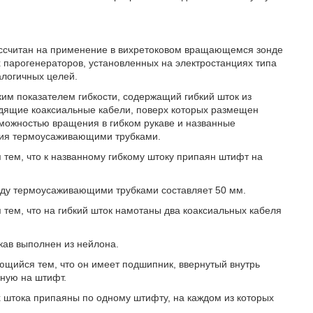
ассчитан на применение в вихретоковом вращающемся зонде
 парогенераторов, установленных на электростанциях типа
алогичных целей.
ким показателем гибкости, содержащий гибкий шток из
одящие коаксиальные кабели, поверх которых размещен
озможностью вращения в гибком рукаве и названные
ния термоусаживающими трубками.
 тем, что к названному гибкому штоку припаян штифт на
ежду термоусаживающими трубками составляет 50 мм.
 тем, что на гибкий шток намотаны два коаксиальных кабеля
укав выполнен из нейлона.
ающийся тем, что он имеет подшипник, ввернутый внутрь
нную на штифт.
ах штока припаяны по одному штифту, на каждом из которых