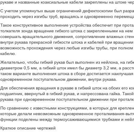
рукаве и названные коаксиальные кабели закреплены на штоке ч
С учетом упомянутых выше ограничений дефектоскопии был разраб
проходить через изгибы труб, вращаясь и одновременно перемещ
Такое конструктивное выполнение устройства обеспечит при прот
толкателя зонда вращение гибкого штока с закрепленными на нем 
совершать вращательного движения, сопротивление влажных стен
внутри рукава прекрасной гибкости штока и кабелей при вращени
возможность прохождения через любые изгибы трубы, при полном
кабелю.
Желательно, чтобы гибкий рукав был выполнен из нейлона, на ги
диаметром 0,5 мм, а гибкий шток имел бы диаметр 3,2 мм, а расс
таком варианте выполнения штока в сборе достигается наилучшая
одновременном поступательном движении, внутри рукава.
Для обеспечения вращения в рукаве в гибкий шток на обоих его к
подшипник, ввернутый в гибкий рукав, и напрессована гайка. Так
рукава при одновременном поступательном движении при проталки
По сравнению с известными конструкциями, в которых для крепле
которые делали невозможным одновременное проталкивания-вытяг
функции поделены между термоусаживающимися трубками и нейл
Краткое описание чертежей