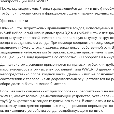
электростанций типа WWER.
Поскольку вихретоковый зонд (вращающийся датчик и шток) необхо
трубу при помощи систем фрикционов с двумя парами ведущих кол
Уровень техники
Обычно шток вихретоковых вращающихся зондов, используемых в 
гибкий нейлоновый шланг диаметром 3,2 мм (гибкий шток с четыр
зонд катушку крестовой намотки или спиральную катушку, вокруг 
зонда с соединителем зонда. При помощи соединителя зонд соед
вращение гибкого штока и датчика зонда вокруг собственной оси. 
защищенные нейлоновыми бугорками, которые прикреплены к штоку
Вращающийся зонд вращается со скоростью 300 оборотов в минуту
Данная система успешно применяется на прямых трубах или трубах
парогенераторов атомных электростанций типа WWER. В данном ко
непосредственно после входной части. Данный изгиб не позволяет у
соответствии с требованиями дефектоскопия осуществляется на ра
сборе должна быть не менее 9 метров.
Большая часть современных приспособлений, рассчитанных на ви
WWER, имеют толкающее-вытягивающее устройство, установленное
труб (у вихретоковых зондов катушечного типа). В связи с этим н
поскольку шток должен вращаться и одновременно перемещаться
вытягивающего устройства зонда, воздействующего на шток.