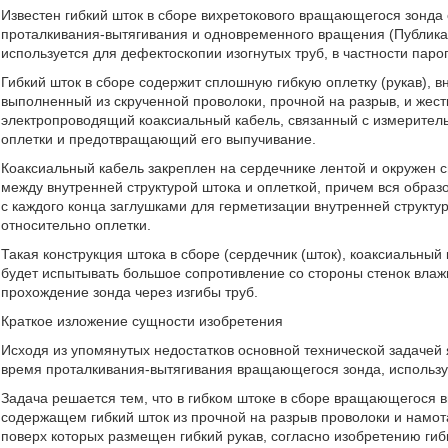
Известен гибкий шток в сборе вихретокового вращающегося зонда 
проталкивания-вытягивания и одновременного вращения (Публикац
используется для дефектоскопии изогнутых труб, в частности пар
Гибкий шток в сборе содержит сплошную гибкую оплетку (рукав), в
выполненный из скрученной проволоки, прочной на разрыв, и жест
электропроводящий коаксиальный кабель, связанный с измерител
оплетки и предотвращающий его выпучивание.
Коаксиальный кабель закреплен на сердечнике лентой и окружен 
между внутренней структурой штока и оплеткой, причем вся образо
с каждого конца заглушками для герметизации внутренней структ
относительно оплетки.
Такая конструкция штока в сборе (сердечник (шток), коаксиальны
будет испытывать большое сопротивление со стороны стенок влажн
прохождение зонда через изгибы труб.
Краткое изложение сущности изобретения
Исходя из упомянутых недостатков основной технической задачей
время проталкивания-вытягивания вращающегося зонда, использу
Задача решается тем, что в гибком штоке в сборе вращающегося в
содержащем гибкий шток из прочной на разрыв проволоки и намо
поверх которых размещен гибкий рукав, согласно изобретению ги