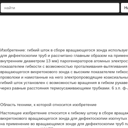
Н
Изобретение: гибкий шток в сборе вращающегося зонда используе
для дефектоскопии труб и рассчитано главным образом на приме
внутренним диаметром 13 мм) парогенераторов атомных электрос
показателем гибкости с возможностью проталкивания-вытягивания
вращающегося вихретокового зонда с высоким показателем гибкос
проволоки и намотанные на него электропроводящие коаксиальные
гибкий шток установлен с возможностью вращения в гибком рукав
через равные расстояния термоусаживающими трубками. 6 з.п. ф-л
Область техники, к которой относится изобретение
Настоящее изобретение относится к гибкому штоку в сборе враща
вихретокового вращающегося зонда для дефектоскопии изогнутых
на применение во вращающемся зонде для дефектоскопии труб п