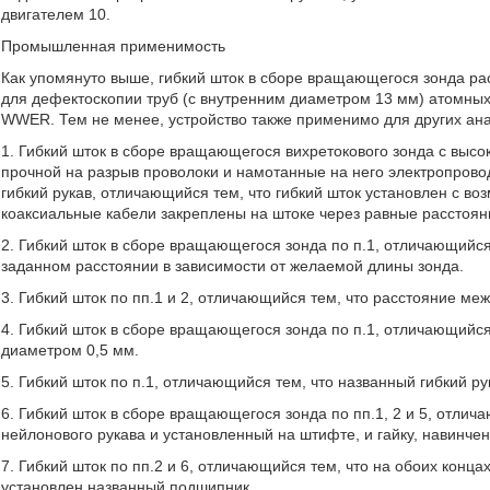
двигателем 10.
Промышленная применимость
Как упомянуто выше, гибкий шток в сборе вращающегося зонда р
для дефектоскопии труб (с внутренним диаметром 13 мм) атомных
WWER. Тем не менее, устройство также применимо для других ан
1. Гибкий шток в сборе вращающегося вихретокового зонда с высо
прочной на разрыв проволоки и намотанные на него электропров
гибкий рукав, отличающийся тем, что гибкий шток установлен с в
коаксиальные кабели закреплены на штоке через равные расстоя
2. Гибкий шток в сборе вращающегося зонда по п.1, отличающийся
заданном расстоянии в зависимости от желаемой длины зонда.
3. Гибкий шток по пп.1 и 2, отличающийся тем, что расстояние м
4. Гибкий шток в сборе вращающегося зонда по п.1, отличающийся
диаметром 0,5 мм.
5. Гибкий шток по п.1, отличающийся тем, что названный гибкий р
6. Гибкий шток в сборе вращающегося зонда по пп.1, 2 и 5, отлич
нейлонового рукава и установленный на штифте, и гайку, навинче
7. Гибкий шток по пп.2 и 6, отличающийся тем, что на обоих конц
установлен названный подшипник.