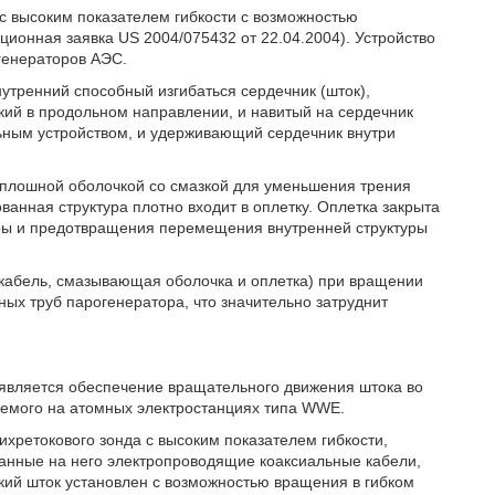
с высоким показателем гибкости с возможностью
ионная заявка US 2004/075432 от 22.04.2004). Устройство
огенераторов АЭС.
нутренний способный изгибаться сердечник (шток),
кий в продольном направлении, и навитый на сердечник
ьным устройством, и удерживающий сердечник внутри
сплошной оболочкой со смазкой для уменьшения трения
ванная структура плотно входит в оплетку. Оплетка закрыта
уры и предотвращения перемещения внутренней структуры
й кабель, смазывающая оболочка и оплетка) при вращении
ых труб парогенератора, что значительно затруднит
 является обеспечение вращательного движения штока во
емого на атомных электростанциях типа WWE.
ихретокового зонда с высоким показателем гибкости,
танные на него электропроводящие коаксиальные кабели,
бкий шток установлен с возможностью вращения в гибком