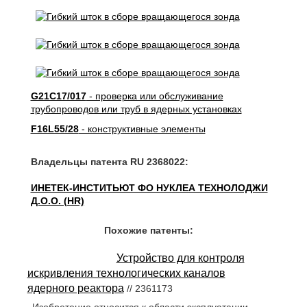
G21C17/017
- проверка или обслуживание
трубопроводов или труб в ядерных установках
F16L55/28
- конструктивные элементы
Владельцы патента RU 2368022:
ИНЕТЕК-ИНСТИТЬЮТ ФО НУКЛЕА ТЕХНОЛОДЖИ
Д.О.О. (HR)
Похожие патенты:
Устройство для контроля
искривления технологических каналов
ядерного реактора
// 2361173