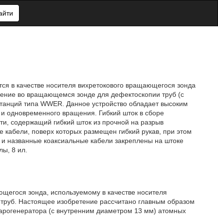
айти
тся в качестве носителя вихретокового вращающегося зонда
нение во вращающемся зонде для дефектоскопии труб (с
танций типа WWER. Данное устройство обладает высоким
 и одновременного вращения. Гибкий шток в сборе
ти, содержащий гибкий шток из прочной на разрыв
 кабели, поверх которых размещен гибкий рукав, при этом
е и названные коаксиальные кабели закреплены на штоке
ы, 8 ил.
ющегося зонда, используемому в качестве носителя
 труб. Настоящее изобретение рассчитано главным образом
арогенератора (с внутренним диаметром 13 мм) атомных