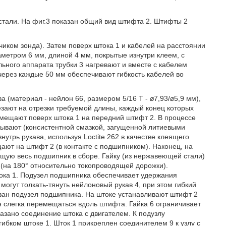
тали. На фиг.3 показан общий вид штифта 2. Штифты 2
чиком зонда). Затем поверх штока 1 и кабелей на расстоянии
метром 6 мм, длиной 4 мм, покрытые изнутри клеем, с
ьного аппарата трубки 3 нагревают и вместе с кабелем
через каждые 50 мм обеспечивают гибкость кабелей во
 (материал - нейлон 66, размером 5/16 Т - ⌀7,93/⌀5,9 мм),
езают на отрезки требуемой длины, каждый конец которых
омещают поверх штока 1 на передний штифт 2. В процессе
ывают (консистентной смазкой, загущенной литиевыми
утрь рукава, используя Loctite 262 в качестве клеящего
ают на штифт 2 (в контакте с подшипником). Наконец, на
ющую весь подшипник в сборе. Гайку (из нержавеющей стали)
(на 180° относительно токопроводящей дорожки).
ока 1. Подузел подшипника обеспечивает удержания
могут толкать-тянуть нейлоновый рукав 4, при этом гибкий
азан подузел подшипника. На штоке устанавливают штифт 2
ен слегка перемещаться вдоль штифта. Гайка 6 ограничивает
азано соединение штока с двигателем. К подузлу
ибком штоке 1. Шток 1 прикреплен соединителем 9 к узлу с