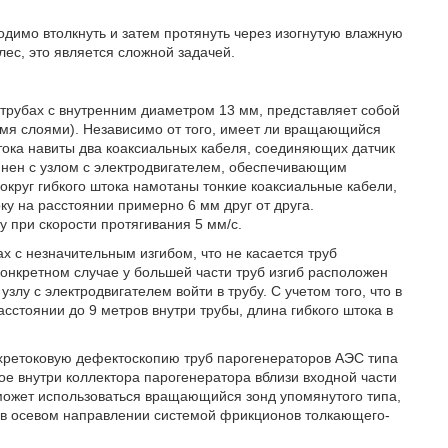
димо втолкнуть и затем протянуть через изогнутую влажную
ес, это является сложной задачей.
трубах с внутренним диаметром 13 мм, представляет собой
ьмя слоями). Независимо от того, имеет ли вращающийся
штока навиты два коаксиальных кабеля, соединяющих датчик
инен с узлом с электродвигателем, обеспечивающим
Вокруг гибкого штока намотаны тонкие коаксиальные кабели,
 на расстоянии примерно 6 мм друг от друга.
 при скорости протягивания 5 мм/с.
 с незначительным изгибом, что не касается труб
нкретном случае у большей части труб изгиб расположен
злу с электродвигателем войти в трубу. С учетом того, что в
сстоянии до 9 метров внутри трубы, длина гибкого штока в
хретоковую дефектоскопию труб парогенераторов АЭС типа
 внутри коллектора парогенератора вблизи входной части
е может использоваться вращающийся зонд упомянутого типа,
 в осевом направлении системой фрикционов толкающего-