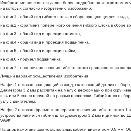
Изобретение поясняется далее более подробно на конкретном слу
на которых согласно изобретению изображено:
на фиг.1 - общий вид гибкого штока в сборе вращающегося зонда,
на фиг.2 - фрагмент поперечного сечения гибкого штока в сборе 
на фиг.3 - общий вид и проекция штифта,
на фиг.4 - общий вид и проекция подшипника,
на фиг.5 - общий вид и проекция гайки,
на фиг.6 - подузел подшипника,
на фиг.7 - поперечное сечение гибкого штока вращающегося зонда
Лучший вариант осуществления изобретения.
На фиг.1 показан вращающийся зонд, включающий датчик в сборе, 
диаметром 3,2 мм рассчитан на малую деформацию при скручивани
из 4 или 5 слоев прочной на разрыв проволоки. Гибкий шток в сбо
узлу с двигателем.
На фиг.2 показан фрагмент поперечного сечения гибкого штока 1
устройства является гибкий шток диаметром 3,2 мм и длиной до 11
WWE.
На шток намотаны два коаксиальных кабеля диаметром 0,5 мм. О