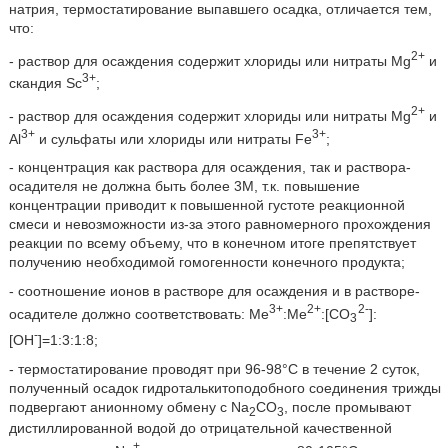
натрия, термостатирование выпавшего осадка, отличается тем,
что:
2+
- раствор для осаждения содержит хлориды или нитраты Mg
и
3+
скандия Sc
;
2+
- раствор для осаждения содержит хлориды или нитраты Mg
и
3+
3+
Al
и сульфаты или хлориды или нитраты Fe
;
- концентрация как раствора для осаждения, так и раствора-
осадителя не должна быть более 3М, т.к. повышение
концентрации приводит к повышенной густоте реакционной
смеси и невозможности из-за этого равномерного прохождения
реакции по всему объему, что в конечном итоге препятствует
получению необходимой гомогенности конечного продукта;
- соотношение ионов в растворе для осаждения и в растворе-
3+
2+
2-
осадителе должно соответствовать: Ме
:Мe
:[СО
]:
3
-
[ОН
]=1:3:1:8;
- термостатирование проводят при 96-98°С в течение 2 суток,
полученный осадок гидроталькитоподобного соединения трижды
подвергают анионному обмену с Nа
СО
, после промывают
2
3
дистиллированной водой до отрицательной качественной
+