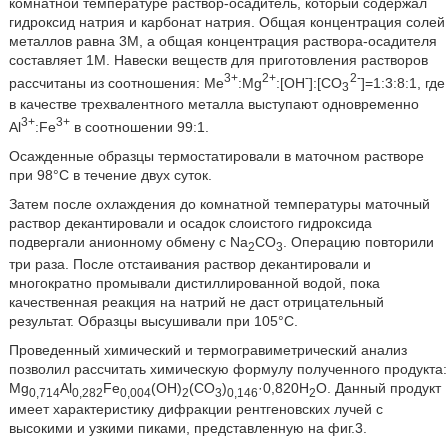
комнатной температуре раствор-осадитель, который содержал
гидроксид натрия и карбонат натрия. Общая концентрация солей
металлов равна 3М, а общая концентрация раствора-осадителя
составляет 1М. Навески веществ для приготовления растворов
3+
2+
-
2-
рассчитаны из соотношения: Me
:Mg
:[ОН
]:[СО
]=1:3:8:1, где
3
в качестве трехвалентного металла выступают одновременно
3+
3+
Al
:Fe
в соотношении 99:1.
Осажденные образцы термостатировали в маточном растворе
при 98°С в течение двух суток.
Затем после охлаждения до комнатной температуры маточный
раствор декантировали и осадок слоистого гидроксида
подвергали анионному обмену с Na
CO
. Операцию повторили
2
3
три раза. После отстаивания раствор декантировали и
многократно промывали дистиллированной водой, пока
качественная реакция на натрий не даст отрицательный
результат. Образцы высушивали при 105°С.
Проведенный химический и термогравиметрический анализ
позволил рассчитать химическую формулу полученного продукта:
Mg
Al
Fe
(OH)
(CO
)
·0,820Н
O. Данный продукт
0,714
0,282
0,004
2
3
0,146
2
имеет характеристику дифракции рентгеновских лучей с
высокими и узкими пиками, представленную на фиг.3.