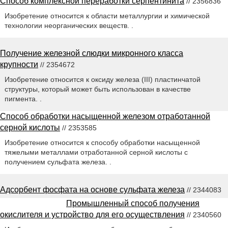
Способ комплексной переработки серпентинита
// 2356836
Изобретение относится к области металлургии и химической
технологии неорганических веществ. .
Получение железной слюдки микронного класса
крупности
// 2354672
Изобретение относится к оксиду железа (III) пластинчатой
структуры, который может быть использован в качестве
пигмента. .
Способ обработки насыщенной железом отработанной
серной кислоты
// 2353585
Изобретение относится к способу обработки насыщенной
тяжелыми металлами отработанной серной кислоты с
получением сульфата железа. .
Адсорбент фосфата на основе сульфата железа
// 2344083
Промышленный способ получения
окислителя и устройство для его осуществления
// 2340560