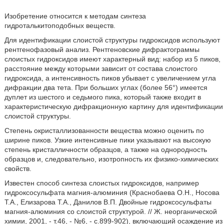
Изобретение относится к методам синтеза
гидроталькитоподобных веществ.
Для идентификации слоистой структуры гидроксидов используют
рентгенофазовый анализ. Рентгеновские дифрактограммы
слоистых гидроксидов имеют характерный вид: набор из 5 пиков,
расстояние между которыми зависит от состава слоистого
гидроксида, а интенсивность пиков убывает с увеличением угла
дифракции два тета. При больших углах (более 56°) имеется
дуплет из шестого и седьмого пика, который также входит в
характеристическую дифракционную картину для идентификации
слоистой структуры.
Степень окристаллизованности вещества можно оценить по
ширине пиков. Узкие интенсивные пики указывают на высокую
степень кристалличности образцов, а также на однородность
образцов и, следовательно, изотропность их физико-химических
свойств.
Известен способ синтеза слоистых гидроксидов, например
гидроксосульфата магния-алюминия (Краснобаева О.Н., Носова
Т.А., Елизарова Т.А., Данилов В.П. Двойные гидроксосульфаты
магния-алюминия со слоистой структурой. // Ж. неорганической
химии, 2001, - т.46, - №6, - с.899-902), включающий осаждение из