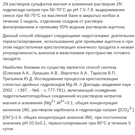
2N растворов сульфатов магния и алюминия раствором 2N
гидроксида натрия при 50-70°С до рН 7,5-7,8, выдерживание
смеси при 60-75°С на масляной бане в закрытых колбах в
течение 2 недель, отделение осадков от раствора
фильтрованием и промывку 50% водным раствором ацетона.
Данный способ обладает следующими недостатками: длительное
термостатирование, использование для промывки ацетона и при
этом недостаточная кристаллизация конечного продукта и низкая
упорядоченность анионов в межслоевом пространстве готового
продукта.
Наиболее близким по существу является способ синтеза
(Елисеев А.А., Лукашин А.В., Вергетел А.А., Тарасов В.П.,
Третьяков Ю.Д. Исследование процессов кристаллизации
слоистых двойных гидроксидов Mg-Al. // Доклады академии наук. -
2002. - т.387, - №6, - с.777-781), включающий осаждение
гидроталькитоподобных соединений из растворов нитратов
2+
3+
магния и алюминия (Mg
:Al
=3:1, общая концентрация
2-
катионов 1М), раствором карбоната и гидроксида натрия ([CO
]:
3
-
[OH
]=1:6, общая концентрация анионов 3М), при постоянном
значении рН 10,0±0,1, термостатирование при 80°С в течение 5
суток.