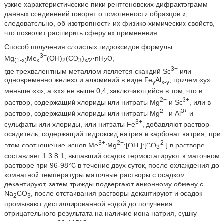
узкие характеристические пики рентгеновских дифрактограмм
данных соединений говорят о гомогенности образцов и,
следовательно, об изотропности их физико-химических свойств,
что позволит расширить сферу их применения.
Способ получения слоистых гидроксидов формулы
3+
Mg
Me
(OH)
(CO
)
·nH
O,
(1-x)
x
2
3
x/2
2
3+
где трехвалентным металлом является скандий Sc
или
одновременно железо и алюминий в виде Fe
Al
, причем «у»
y
x-y
меньше «x», а «x» не выше 0,4, заключающийся в том, что в
2+
3+
раствор, содержащий хлориды или нитраты Mg
и Sc
, или в
2+
3+
раствор, содержащий хлориды или нитраты Mg
и Al
и
3+
сульфаты или хлориды, или нитраты Fe
, добавляют раствор-
осадитель, содержащий гидроксид натрия и карбонат натрия, при
3+
2+
-
2-
этом соотношение ионов Me
:Mg
:[ОН
]:[CO
] в растворе
3
составляет 1:3:8:1, выпавший осадок термостатируют в маточном
растворе при 96-98°С в течение двух суток, после охлаждения до
комнатной температуры маточные растворы с осадком
декантируют, затем трижды подвергают анионному обмену с
Na
CO
, после отстаивания растворы декантируют и осадок
2
3
промывают дистиллированной водой до получения
отрицательного результата на наличие иона натрия, сушку