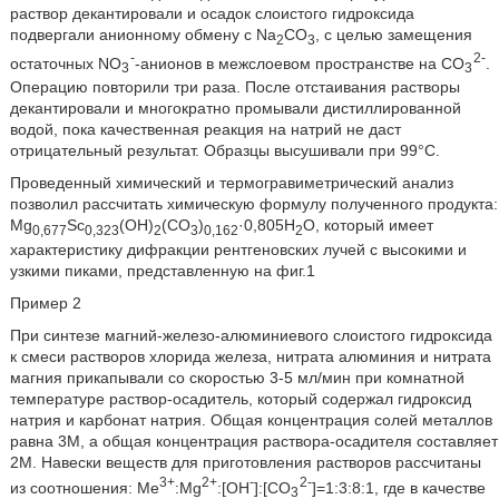
раствор декантировали и осадок слоистого гидроксида
подвергали анионному обмену с Na
CO
, с целью замещения
2
3
-
2-
остаточных NO
-анионов в межслоевом пространстве на СО
.
3
3
Операцию повторили три раза. После отстаивания растворы
декантировали и многократно промывали дистиллированной
водой, пока качественная реакция на натрий не даст
отрицательный результат. Образцы высушивали при 99°С.
Проведенный химический и термогравиметрический анализ
позволил рассчитать химическую формулу полученного продукта:
Mg
Sc
(OH)
(CO
)
·0,805Н
O, который имеет
0,677
0,323
2
3
0,162
2
характеристику дифракции рентгеновских лучей с высокими и
узкими пиками, представленную на фиг.1
Пример 2
При синтезе магний-железо-алюминиевого слоистого гидроксида
к смеси растворов хлорида железа, нитрата алюминия и нитрата
магния прикапывали со скоростью 3-5 мл/мин при комнатной
температуре раствор-осадитель, который содержал гидроксид
натрия и карбонат натрия. Общая концентрация солей металлов
равна 3М, а общая концентрация раствора-осадителя составляет
2М. Навески веществ для приготовления растворов рассчитаны
3+
2+
-
2-
из соотношения: Ме
:Mg
:[ОН
]:[СО
]=1:3:8:1, где в качестве
3