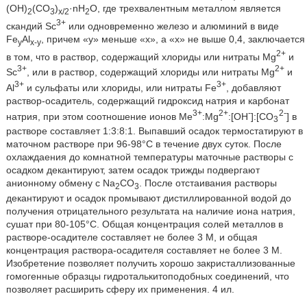
(OH)
(CO
)
·nH
O, где трехвалентным металлом является
2
3
x/2
2
3+
скандий Sc
или одновременно железо и алюминий в виде
Fe
Al
, причем «у» меньше «х», а «х» не выше 0,4, заключается
y
x-y
2+
в том, что в раствор, содержащий хлориды или нитраты Mg
и
3+
2+
Sc
, или в раствор, содержащий хлориды или нитраты Mg
и
3+
3+
Al
и сульфаты или хлориды, или нитраты Fe
, добавляют
раствор-осадитель, содержащий гидроксид натрия и карбонат
3+
2+
-
2-
натрия, при этом соотношение ионов Me
:Mg
:[ОН
]:[СО
] в
3
растворе составляет 1:3:8:1. Выпавший осадок термостатируют в
маточном растворе при 96-98°С в течение двух суток. После
охлаждаения до комнатной температуры маточные растворы с
осадком декантируют, затем осадок трижды подвергают
анионному обмену с Na
CO
. После отстаивания растворы
2
3
декантируют и осадок промывают дистиллированной водой до
получения отрицательного результата на наличие иона натрия,
сушат при 80-105°С. Общая концентрация солей металлов в
растворе-осадителе составляет не более 3 М, и общая
концентрация раствора-осадителя составляет не более 3 М.
Изобретение позволяет получить хорошо закристаллизованные
гомогенные образцы гидроталькитоподобных соединений, что
позволяет расширить сферу их применения. 4 ил.