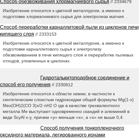
Способ обезвоживания хлормагниевого сырья
// 2334679
Изобретение относится к цветной металлургии, а именно к
подготовке хлормагниевого сырья для электролиза магния. .
Способ переработки карналлитовой пыли из циклонов печи
кипящего слоя
// 2333153
Изобретение относится к цветной металлургии, а именно к
подготовке карналлитового сырья к электролизу
обезвоживанием в печи кипящего слоя и переработке пылевых
отходов, уловленных в циклонах.
Гидроталькитоподобное соединение и
способ его получения
// 2330812
Изобретение относится к области химии, в частности к
синтетическим слоистым гидроксидам общей формулы Mg(1-x)
Mex(OH)2(CO 3)x/2·nH2 O где в качестве трехвалентного
металла Me выступают одновременно скандий и алюминий в
виде ScyAl x-y, причем «y» меньше «х», а «х» не выше 0,4.
Способ получения тонкопленочного
оксидного материала, легированного ионами