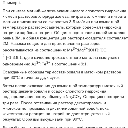
Пример 4
При синтезе магний-железо-алюминиевого слоистого гидроксида
к смеси растворов хлорида железа, нитрата алюминия и нитрата
магния прикапывали со скоростью 3-5 мл/мин при комнатной
температуре раствор-осадитель, который содержал гидроксид
натрия и карбонат натрия. Общая концентрация солей металлов
равна 3М, а общая концентрация раствора-осадителя составляет
2М. Навески веществ для приготовления растворов
3+
2+
-
рассчитываются из соотношения: Me
:Mg
:[ОН
]:[СО
3
2-
]=1:3:8:1, где в качестве трехвалентного металла выступают
3+
3+
одновременно А1
:Fe
в соотношении 9:1.
Осажденные образцы термостатировали в маточном растворе
при 80°С в течение двух суток.
Затем после охлаждения до комнатной температуры маточный
раствор декантировали и осадок слоистого гидроксида
подвергали анионному обмену с Na
CO
. Операцию повторили
2
3
три раза. После отстаивания раствор декантировали и
многократно промывали дистиллированной водой, пока
качественная реакция на натрий не даст отрицательный
результат. Образцы высушивали при 99°С.
Данный продукт имеет характеристику дифракции рентгеновских