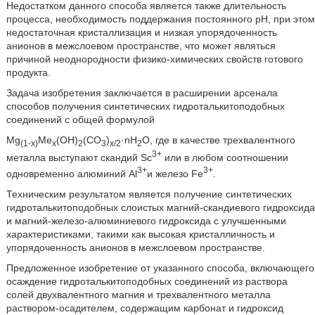
Недостатком данного способа является также длительность
процесса, необходимость поддержания постоянного рН, при этом
недостаточная кристаллизация и низкая упорядоченность
анионов в межслоевом пространстве, что может являться
причиной неоднородности физико-химических свойств готового
продукта.
Задача изобретения заключается в расширении арсенала
способов получения синтетических гидроталькитоподобных
соединений с общей формулой
Mg
Ме
(ОН)
(СО
)
·nН
O, где в качестве трехвалентного
(1-х)
х
2
3
х/2
2
3+
металла выступают скандий Sc
или в любом соотношении
3+
3+
одновременно алюминий Al
и железо Fe
.
Техническим результатом является получение синтетических
гидроталькитоподобных слоистых магний-скандиевого гидроксида
и магний-железо-алюминиевого гидроксида с улучшенными
характеристиками, такими как высокая кристалличность и
упорядоченность анионов в межслоевом пространстве.
Предложенное изобретение от указанного способа, включающего
осаждение гидроталькитоподобных соединений из раствора
солей двухвалентного магния и трехвалентного металла
раствором-осадителем, содержащим карбонат и гидроксид