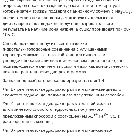
гидроксидов после охлаждения до комнатной температуры,
которые затем трижды подвергают анионному обмену с Na
CO
,
2
3
после отстаивания растворы декантируют и промывают
дистиллированной водой до получения отрицательного
результата на наличие иона натрия, а сушку производят при 80-
105°С.
Способ позволяет получить синтетические
гидроталькитоподобные соединения с улучшенными
характеристиками, т.е. высокой кристалличностью и
упорядоченностью анионов в межслоевом пространстве, что
подтверждается наличием высоких и узких характеристических
пиков на рентгеновских дифрактограммах.
Заявленное изобретение характеризуют на фиг.1-4.
Фиг.1 - рентгеновская дифрактограмма магний-скандиевого
слоистого гидроксида, полученного предложенным способом;
Фиг.2 - рентгеновская дифрактограмма магний-железо-
алюминиевого слоистого гидроксида, полученного
3+
3+
предложенным способом с соотношением А1
:Fe
=9:1 в
растворе для осаждения;
Фиг.3 - рентгеновская дифрактограмма магний-железо-