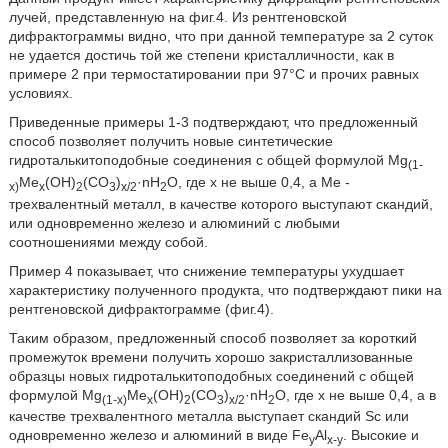
лучей, представленную на фиг.4. Из рентгеновской
дифрактограммы видно, что при данной температуре за 2 суток
не удается достичь той же степени кристалличности, как в
примере 2 при термостатировании при 97°С и прочих равных
условиях.
Приведенные примеры 1-3 подтверждают, что предложенный
способ позволяет получить новые синтетические
гидроталькитоподобные соединения с общей формулой Mg
(1-
Me
(OH)
(CO
)
·nН
O, где х не выше 0,4, a Me -
x)
x
2
3
x/2
2
трехвалентный металл, в качестве которого выступают скандий,
или одновременно железо и алюминий с любыми
соотношениями между собой.
Пример 4 показывает, что снижение температуры ухудшает
характеристику полученного продукта, что подтверждают пики на
рентгеновской дифрактограмме (фиг.4).
Таким образом, предложенный способ позволяет за короткий
промежуток времени получить хорошо закристаллизованные
образцы новых гидроталькитоподобных соединений с общей
формулой Mg
Me
(OH)
(CO
)
·nH
O, где x не выше 0,4, а в
(1-x)
x
2
3
x/2
2
качестве трехвалентного металла выступает скандий Sc или
одновременно железо и алюминий в виде Fe
Al
. Высокие и
y
x-y