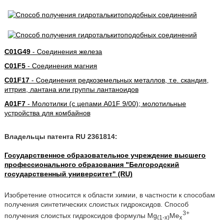
C01G49
- Соединения железа
C01F5
- Соединения магния
C01F17
- Соединения редкоземельных металлов, т.е. скандия,
иттрия, лантана или группы лантаноидов
A01F7
- Молотилки (с цепами A01F 9/00); молотильные
устройства для комбайнов
Владельцы патента RU 2361814:
Государственное образовательное учреждение высшего
профессионального образования "Белгородский
государственный университет" (RU)
Изобретение относится к области химии, в частности к способам
получения синтетических слоистых гидроксидов. Способ
3+
получения слоистых гидроксидов формулы Mg
Me
(1-x)
x