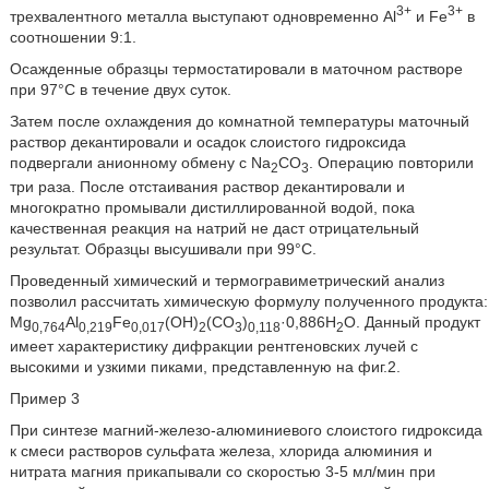
3+
3+
трехвалентного металла выступают одновременно Al
и Fe
в
соотношении 9:1.
Осажденные образцы термостатировали в маточном растворе
при 97°С в течение двух суток.
Затем после охлаждения до комнатной температуры маточный
раствор декантировали и осадок слоистого гидроксида
подвергали анионному обмену с Na
CO
. Операцию повторили
2
3
три раза. После отстаивания раствор декантировали и
многократно промывали дистиллированной водой, пока
качественная реакция на натрий не даст отрицательный
результат. Образцы высушивали при 99°С.
Проведенный химический и термогравиметрический анализ
позволил рассчитать химическую формулу полученного продукта:
Mg
Al
Fe
(OH)
(CO
)
·0,886Н
O. Данный продукт
0,764
0,219
0,017
2
3
0,118
2
имеет характеристику дифракции рентгеновских лучей с
высокими и узкими пиками, представленную на фиг.2.
Пример 3
При синтезе магний-железо-алюминиевого слоистого гидроксида
к смеси растворов сульфата железа, хлорида алюминия и
нитрата магния прикапывали со скоростью 3-5 мл/мин при