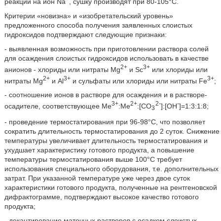
реакции на ион Na
, сушку производят при 80-105°С.
Критерии «новизна» и «изобретательский уровень»
предложенного способа получения заявленных слоистых
гидроксидов подтверждают следующие признаки:
- выявленная возможность при приготовлении раствора солей
для осаждения слоистых гидроксидов использовать в качестве
2+
3+
анионов - хлориды или нитраты Mg
и Sс
или хлориды или
2+
3+
3+
нитраты Mg
и Al
и сульфаты или хлориды или нитраты Fe
;
- соотношение ионов в растворе для осаждения и в растворе-
3+
2+
2-
-
осадителе, соответствующее Me
:Ме
:[СО
]:[ОН
]=1:3:1:8;
3
- проведение термостатирования при 96-98°С, что позволяет
сократить длительность термостатирования до 2 суток. Снижение
температуры увеличивает длительность термостатирования и
ухудшает характеристику готового продукта, а повышение
температуры термостатирования выше 100°С требует
использования специального оборудования, т.е. дополнительных
затрат. При указанной температуре уже через двое суток
характеристики готового продукта, полученные на рентгеновской
дифрактограмме, подтверждают высокое качество готового
продукта;
- декантирование маточных растворов с осадком слоистых