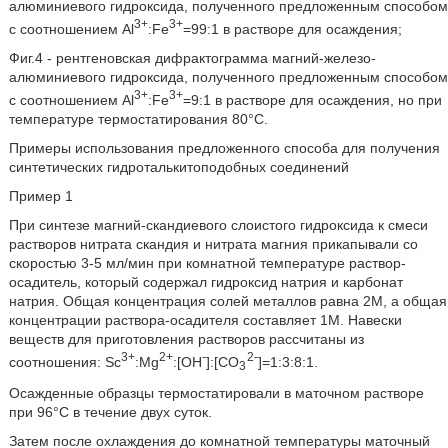
алюминиевого гидроксида, полученного предложенным способом
3+
3+
с соотношением Al
:Fe
=99:1 в растворе для осаждения;
Фиг.4 - рентгеновская дифрактограмма магний-железо-
алюминиевого гидроксида, полученного предложенным способом
3+
3+
с соотношением Al
:Fe
=9:1 в растворе для осаждения, но при
температуре термостатирования 80°С.
Примеры использования предложенного способа для получения
синтетических гидроталькитоподобных соединений
Пример 1
При синтезе магний-скандиевого слоистого гидроксида к смеси
растворов нитрата скандия и нитрата магния прикапывали со
скоростью 3-5 мл/мин при комнатной температуре раствор-
осадитель, который содержал гидроксид натрия и карбонат
натрия. Общая концентрация солей металлов равна 2М, а общая
концентрации раствора-осадителя составляет 1М. Навески
веществ для приготовления растворов рассчитаны из
3+
2+
-
2-
соотношения: Sc
:Mg
:[ОН
]:[СО
]=1:3:8:1.
3
Осажденные образцы термостатировали в маточном растворе
при 96°С в течение двух суток.
Затем после охлаждения до комнатной температуры маточный