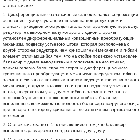
станка-качалки.
1. Дифференциально-балансирный станок-качалка, содержащий
основание, тумбу с установленными на ней редуктором и
стойкой, приводной электродвигатель, клиноременную передачу,
редуктор, на выходном валу которого с одной стороны
установлен дифференциальный кривошипный преобразующий
механизм, подвеску устьевого штока, которая расположена с
другой стороны редуктора, чем кривошипный механизм и гибкий
элемент, отличающийся тем, что на стойке подвижно установлен
балансир с двумя неподвижными головками на его концах,
причем головка балансира со стороны дифференциального
кривошипного преобразующего механизма посредством гибкого
элемента связана с натяжным шкивом ведущего кривошипа этого
механизма, а другая головка, со стороны подвески устьевого
штока, посредством уже другого гибкого элемента связана с
подвеской устьевого штока, при этом стойка и балансир
выполнены с возможностью поворота балансира вокруг его оси, а
при повороте в сторону кривошипов до занятия им вертикального
положения.
2. Станок-качалка по п.1, отличающийся тем, что балансир
выполнен с размерами плеч, равными друг другу.
3. Станок-качалка по п.1, отличающийся тем, что балансир