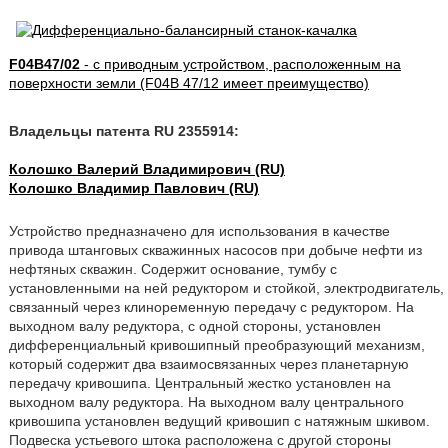
F04B47/02
- с приводным устройством, расположенным на
поверхности земли (F04B 47/12 имеет преимущество)
Владельцы патента RU 2355914:
Колошко Валерий Владимирович (RU)
Колошко Владимир Павлович (RU)
Устройство предназначено для использования в качестве
привода штанговых скважинных насосов при добыче нефти из
нефтяных скважин. Содержит основание, тумбу с
установленными на ней редуктором и стойкой, электродвигатель,
связанный через клиноременную передачу с редуктором. На
выходном валу редуктора, с одной стороны, установлен
дифференциальный кривошипный преобразующий механизм,
который содержит два взаимосвязанных через планетарную
передачу кривошипа. Центральный жестко установлен на
выходном валу редуктора. На выходном валу центрального
кривошипа установлен ведущий кривошип с натяжным шкивом.
Подвеска устьевого штока расположена с другой стороны