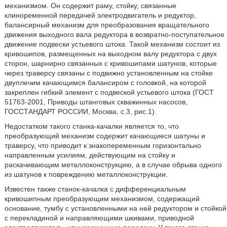
механизмом. Он содержит раму, стойку, связанные
клиноременной передачей электродвигатель и редуктор,
балансирный механизм для преобразования вращательного
движения выходного вала редуктора в возвратно-поступательное
движение подвески устьевого штока. Такой механизм состоит из
кривошипов, размещенных на выходном валу редуктора с двух
сторон, шарнирно связанных с кривошипами шатунов, которые
через траверсу связаны с подвижно установленным на стойке
двуплечим качающимся балансиром с головкой, на которой
закреплен гибкий элемент с подвеской устьевого штока (ГОСТ
51763-2001, Приводы штанговых скважинных насосов,
ГОССТАНДАРТ РОССИИ, Москва, с.3, рис.1).
Недостатком такого станка-качалки является то, что
преобразующий механизм содержит качающиеся шатуны и
траверсу, что приводит к знакопеременным горизонтально
направленным усилиям, действующим на стойку и
раскачивающим металлоконструкцию, а в случае обрыва одного
из шатунов к повреждению металлоконструкции.
Известен также станок-качалка с дифференциальным
кривошипным преобразующим механизмом, содержащий
основание, тумбу с установленными на ней редуктором и стойкой
с перекладиной и направляющими шкивами, приводной