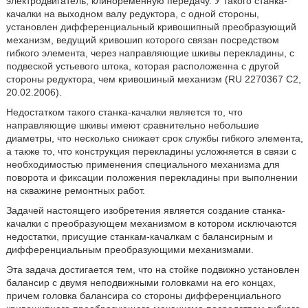
электродвигатель, клиноременную передачу. У такого станка-
качалки на выходном валу редуктора, с одной стороны,
установлен дифференциальный кривошипный преобразующий
механизм, ведущий кривошип которого связан посредством
гибкого элемента, через направляющие шкивы перекладины, с
подвеской устьевого штока, которая расположенна с другой
стороны редуктора, чем кривошиный механизм (RU 2270367 С2,
20.02.2006).
Недостатком такого станка-качалки является то, что
направляющие шкивы имеют сравнительно небольшие
диаметры, что несколько снижает срок службы гибкого элемента,
а также то, что конструкция перекладины усложняется в связи с
необходимостью применения специального механизма для
поворота и фиксации положения перекладины при выполнении
на скважине ремонтных работ.
Задачей настоящего изобретения является создание станка-
качалки с преобразующем механизмом в котором исключаются
недостатки, присущие станкам-качалкам с балансирным и
дифференциальным преобразующими механизмами.
Эта задача достигается тем, что на стойке подвижно установлен
балансир с двумя неподвижными головками на его концах,
причем головка балансира со стороны дифференциального