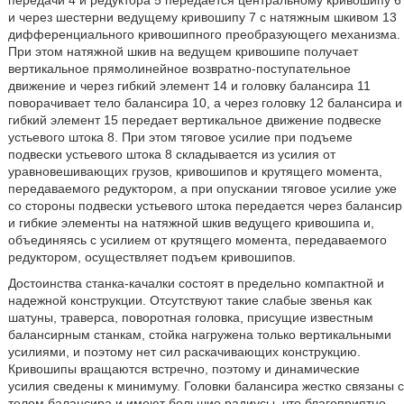
передачи 4 и редуктора 5 передается центральному кривошипу 6
и через шестерни ведущему кривошипу 7 с натяжным шкивом 13
дифференциального кривошипного преобразующего механизма.
При этом натяжной шкив на ведущем кривошипе получает
вертикальное прямолинейное возвратно-поступательное
движение и через гибкий элемент 14 и головку балансира 11
поворачивает тело балансира 10, а через головку 12 балансира и
гибкий элемент 15 передает вертикальное движение подвеске
устьевого штока 8. При этом тяговое усилие при подъеме
подвески устьевого штока 8 складывается из усилия от
уравновешивающих грузов, кривошипов и крутящего момента,
передаваемого редуктором, а при опускании тяговое усилие уже
со стороны подвески устьевого штока передается через балансир
и гибкие элементы на натяжной шкив ведущего кривошипа и,
объединяясь с усилием от крутящего момента, передаваемого
редуктором, осуществляет подъем кривошипов.
Достоинства станка-качалки состоят в предельно компактной и
надежной конструкции. Отсутствуют такие слабые звенья как
шатуны, траверса, поворотная головка, присущие известным
балансирным станкам, стойка нагружена только вертикальными
усилиями, и поэтому нет сил раскачивающих конструкцию.
Кривошипы вращаются встречно, поэтому и динамические
усилия сведены к минимуму. Головки балансира жестко связаны с
телом балансира и имеют большие радиусы, что благоприятно