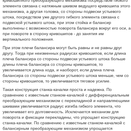
кривошипного преобразующего механизма посредством гибкого
элемента связана с натяжным шкивом ведущего кривошипа этого
механизма, а другая головка, со стороны подвески устьевого
штока, посредством уже другого гибкого элемента связана с
подвеской устьевого штока, при этом стойка и балансир
выполнены с возможностью поворота балансира вокруг его оси, а
при повороте в сторону кривошипов - до занятия им
вертикального положения.
При этом плечи балансира могут быть равны и не равны друг
другу. Тогда при неизменных радиусах кривошипов, если длина
плеча балансира со стороны подвески устьевого штока больше
длины плеча балансира со стороны кривошипов, то
увеличивается длина хода, и наоборот, если длина плеча
балансира со стороны подвески устьевого штока меньше, чем со
стороны кривошипов, то увеличивается тяговое усилие.
Такая конструкция станка-качалки проста и надежна. По
сравнению с известным станком-качалкой с дифференциальным
преобразующим механизмом с перекладиной и направляющими
шкивами увеличивается радиус изгиба гибкого элемента, что
увеличивает его долговечность. Исключается механизм для
поворота и фиксации перекладины, что упрощает конструкцию
станка-качалки. По сравнению с известным станком-качалкой с
балансирным преобразующим механизмом упрощается