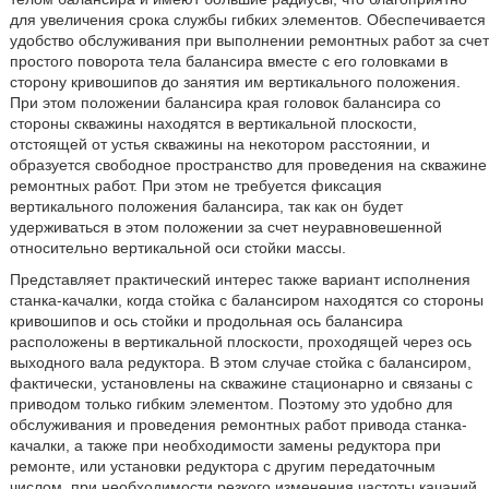
для увеличения срока службы гибких элементов. Обеспечивается
удобство обслуживания при выполнении ремонтных работ за счет
простого поворота тела балансира вместе с его головками в
сторону кривошипов до занятия им вертикального положения.
При этом положении балансира края головок балансира со
стороны скважины находятся в вертикальной плоскости,
отстоящей от устья скважины на некотором расстоянии, и
образуется свободное пространство для проведения на скважине
ремонтных работ. При этом не требуется фиксация
вертикального положения балансира, так как он будет
удерживаться в этом положении за счет неуравновешенной
относительно вертикальной оси стойки массы.
Представляет практический интерес также вариант исполнения
станка-качалки, когда стойка с балансиром находятся со стороны
кривошипов и ось стойки и продольная ось балансира
расположены в вертикальной плоскости, проходящей через ось
выходного вала редуктора. В этом случае стойка с балансиром,
фактически, установлены на скважине стационарно и связаны с
приводом только гибким элементом. Поэтому это удобно для
обслуживания и проведения ремонтных работ привода станка-
качалки, а также при необходимости замены редуктора при
ремонте, или установки редуктора с другим передаточным
числом, при необходимости резкого изменения частоты качаний