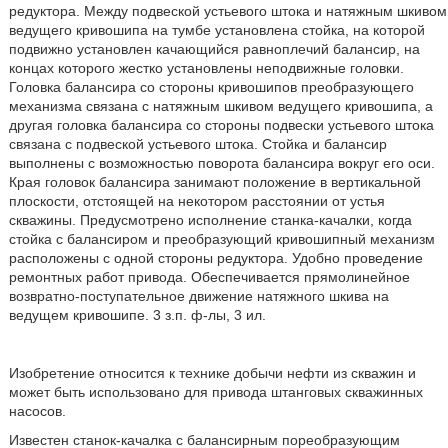
редуктора. Между подвеской устьевого штока и натяжным шкивом
ведущего кривошипа на тумбе установлена стойка, на которой
подвижно установлен качающийся равноплечий балансир, на
концах которого жестко установлены неподвижные головки.
Головка балансира со стороны кривошипов преобразующего
механизма связана с натяжным шкивом ведущего кривошипа, а
другая головка балансира со стороны подвески устьевого штока
связана с подвеской устьевого штока. Стойка и балансир
выполнены с возможностью поворота балансира вокруг его оси.
Края головок балансира занимают положение в вертикальной
плоскости, отстоящей на некотором расстоянии от устья
скважины. Предусмотрено исполнение станка-качалки, когда
стойка с балансиром и преобразующий кривошипный механизм
расположены с одной стороны редуктора. Удобно проведение
ремонтных работ привода. Обеспечивается прямолинейное
возвратно-поступательное движение натяжного шкива на
ведущем кривошипе. 3 з.п. ф-лы, 3 ил.
Изобретение относится к технике добычи нефти из скважин и
может быть использовано для привода штанговых скважинных
насосов.
Известен станок-качалка с балансирным пореобразующим