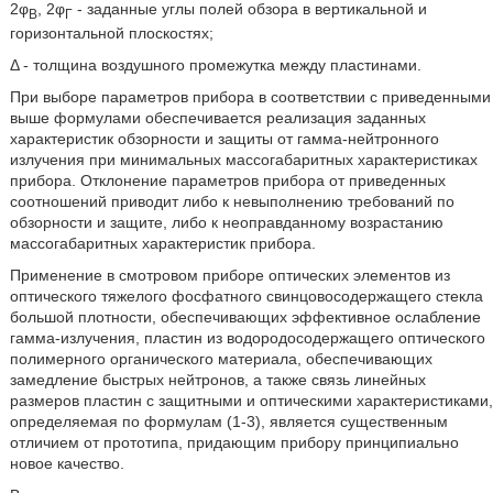
2φ
, 2φ
- заданные углы полей обзора в вертикальной и
В
Г
горизонтальной плоскостях;
Δ - толщина воздушного промежутка между пластинами.
При выборе параметров прибора в соответствии с приведенными
выше формулами обеспечивается реализация заданных
характеристик обзорности и защиты от гамма-нейтронного
излучения при минимальных массогабаритных характеристиках
прибора. Отклонение параметров прибора от приведенных
соотношений приводит либо к невыполнению требований по
обзорности и защите, либо к неоправданному возрастанию
массогабаритных характеристик прибора.
Применение в смотровом приборе оптических элементов из
оптического тяжелого фосфатного свинцовосодержащего стекла
большой плотности, обеспечивающих эффективное ослабление
гамма-излучения, пластин из водородосодержащего оптического
полимерного органического материала, обеспечивающих
замедление быстрых нейтронов, а также связь линейных
размеров пластин с защитными и оптическими характеристиками,
определяемая по формулам (1-3), является существенным
отличием от прототипа, придающим прибору принципиально
новое качество.