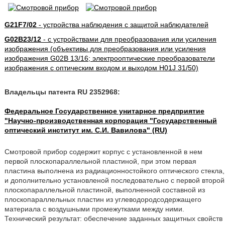
G21F7/02
- устройства наблюдения с защитой наблюдателей
G02B23/12
- с устройствами для преобразования или усиления
изображения (объективы для преобразования или усиления
изображения G02B 13/16; электрооптические преобразователи
изображения с оптическим входом и выходом H01J 31/50)
Владельцы патента RU 2352968:
Федеральное Государственное унитарное предприятие
"Научно-производственная корпорация "Государственный
оптический институт им. С.И. Вавилова" (RU)
Смотровой прибор содержит корпус с установленной в нем
первой плоскопараллельной пластиной, при этом первая
пластина выполнена из радиационностойкого оптического стекла,
и дополнительно установленой последовательно с первой второй
плоскопараллельной пластиной, выполненной составной из
плоскопараллельных пластин из углеводородсодержащего
материала с воздушными промежутками между ними.
Технический результат: обеспечение заданных защитных свойств