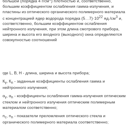
большой (порядка 4 г/см
) плотностью и, соответственно,
большим коэффициентом ослабления гамма-излучения, и
пластины из оптического органического полимерного материала
22
3
с концентрацией ядер водорода порядка (5…7)·10
яд./см
и,
соответственно, большим коэффициентом ослабления
нейтронного излучения, при этом длина смотрового прибора,
ширина и высота его входного (выходного) окна определяются
совокупностью соотношений
где L, B, H - длина, ширина и высота прибора;
К
, К
- заданные коэффициенты ослабления гамма и
γ
n
нейтронного излучения;
α
, α
- коэффициенты ослабления гамма-излучения оптическим
γ
n
стеклом и нейтронного излучения оптическим полимерным
материалом соответственно;
n
, n
- показатели преломления оптического стекла и
c
n
органического полимерного материала соответственно;