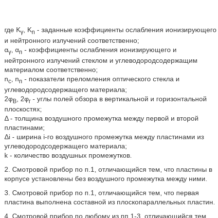
где K
, K
- заданные коэффициенты ослабления ионизирующего
γ
n
и нейтронного излучений соответственно;
α
, α
- коэффициенты ослабления ионизирующего и
γ
n
нейтронного излучений стеклом и углеводородсодержащим
материалом соответственно;
n
, n
- показатели преломления оптического стекла и
c
n
углеводородсодержащего материала;
2φ
, 2φ
- углы полей обзора в вертикальной и горизонтальной
В
г
плоскостях;
Δ - толщина воздушного промежутка между первой и второй
пластинами;
Δi - ширина i-го воздушного промежутка между пластинами из
углеводородсодержащего материала;
k - количество воздушных промежутков.
2. Смотровой прибор по п.1, отличающийся тем, что пластины в
корпусе установлены без воздушного промежутка между ними.
3. Смотровой прибор по п.1, отличающийся тем, что первая
пластина выполнена составной из плоскопараллельных пластин.
4. Смотровой прибор по любому из пп.1-3, отличающийся тем,