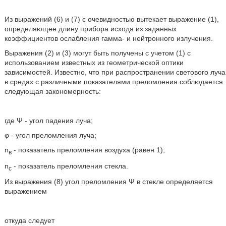
Из выражений (6) и (7) с очевидностью вытекает выражение (1),
определяющее длину прибора исходя из заданных
коэффициентов ослабления гамма- и нейтронного излучения.
Выражения (2) и (3) могут быть получены с учетом (1) с
использованием известных из геометрической оптики
зависимостей. Известно, что при распространении светового луча
в средах с различными показателями преломления соблюдается
следующая закономерность:
где Ψ - угол падения луча;
φ - угол преломления луча;
n
- показатель преломления воздуха (равен 1);
в
n
- показатель преломления стекла.
с
Из выражения (8) угол преломления Ψ в стекле определяется
выражением
откуда следует