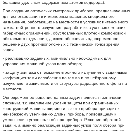
большим удельным содержанием атомов водорода).
При создании оптических смотровых приборов, предназначенных
для использования в инженерных машинах специального
назначения, работающих на местности в условиях интенсивного
гамма-нейтронного излучения, разработчик в условиях жестких
габаритных ограничений, обусловленных плотной компоновкой
обитаемого отделения, должен обеспечить одновременное
решение двух противоположных с технической точки зрения
задач:
- реализацию заданных, минимально необходимых для
управления машиной углов поля обзора;
- защиту экипажа от гамма-нейтронного излучения с заданными
коэффициентами ослабления по гамма и по нейтронному
излучению, в зависимости от структуры радиационного фона на
местности.
Одновременное решение данных задач является технически
сложным, т.к. увеличение уровня защиты при ограниченных
конструкцией машины ширине и высоте прибора приводит к
неизбежному увеличению длины прибора, приводящему к
уменьшению углов поля обзора прибора. Решение обратной
задачи, а именно реализация заданных углов поля обзора при
ограниченных ширине и высоте прибора, ведет к уменьшению