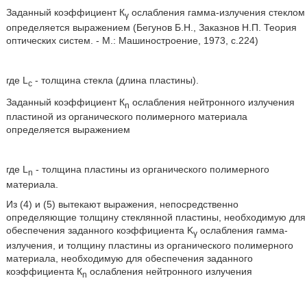
Заданный коэффициент К
ослабления гамма-излучения стеклом
γ
определяется выражением (Бегунов Б.Н., Заказнов Н.П. Теория
оптических систем. - М.: Машиностроение, 1973, с.224)
где L
- толщина стекла (длина пластины).
c
Заданный коэффициент К
ослабления нейтронного излучения
n
пластиной из органического полимерного материала
определяется выражением
где L
- толщина пластины из органического полимерного
n
материала.
Из (4) и (5) вытекают выражения, непосредственно
определяющие толщину стеклянной пластины, необходимую для
обеспечения заданного коэффициента K
ослабления гамма-
γ
излучения, и толщину пластины из органического полимерного
материала, необходимую для обеспечения заданного
коэффициента К
ослабления нейтронного излучения
n