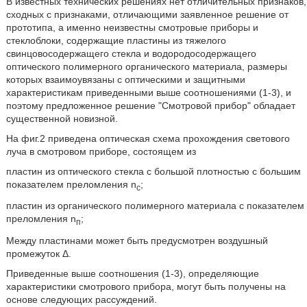
В известных технических решениях нет отличительных признаков,
сходных с признаками, отличающими заявленное решение от
прототипа, а именно неизвестны смотровые приборы и
стеклоблоки, содержащие пластины из тяжелого
свинцовосодержащего стекла и водородосодержащего
оптического полимерного органического материала, размеры
которых взаимоувязаны с оптическими и защитными
характеристикам приведенными выше соотношениями (1-3), и
поэтому предложенное решение "Смотровой прибор" обладает
существенной новизной.
На фиг.2 приведена оптическая схема прохождения светового
луча в смотровом приборе, состоящем из
пластин из оптического стекла с большой плотностью с большим
показателем преломления n
;
с
пластин из органического полимерного материала с показателем
преломления n
;
п
Между пластинами может быть предусмотрен воздушный
промежуток Δ.
Приведенные выше соотношения (1-3), определяющие
характеристики смотрового прибора, могут быть получены на
основе следующих рассуждений.