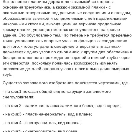
Выполнение пластины-держателя с выемкой со стороны
основания треугольника, а каждой зажимной планки - с
овальными отверстиями под разъемные соединения и с гнездом,
образованным выемкой и сопряженными с ней параллельными
наклонными скосами, выходящими на верхнюю продольную
кромку планки, упрощает монтаж снегоуловителя на кровле
здания. Это обусловлено тем, что теперь не требуется предельно
точно устанавливать опорные узлы на фальцевых соединениях
для того, чтобы устранить смещение отверстий в пластинах-
держателях одних узлов по отношению к другим для обеспечения
беспрепятственного прохождения верхней и нижней трубы через
эти отверстия, поскольку появилась возможность изменять
положение деталей опорных узлов относительно длинномерных
труб.
Существо заявляемого изобретения поясняется чертежами, где
- на фиг.1 показан общий вид конструкции заявляемого
снегоуловителя;
- на фиг.2 - зажимная планка зажимного блока, вид спереди;
- на фиг.3 - пластина-держатель, вид в плане;
- на фиг.4 - снегоуловитель, вид справа;
- на фиг.5 - снегоуловитель, вид слева.