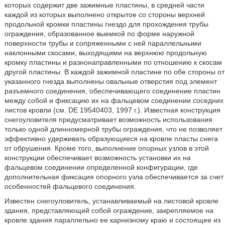
которых содержит две зажимные пластины, в средней части
каждой из которых выполнено открытое со стороны верхней
продольной кромки пластины гнездо для прохождения трубы
ограждения, образованное выемкой по форме наружной
поверхности трубы и сопряженными с ней параллельными
наклонными скосами, выходящими на верхнюю продольную
кромку пластины и разнонаправленными по отношению к скосам
другой пластины. В каждой зажимной пластине по обе стороны от
указанного гнезда выполнены овальные отверстия под элемент
разъемного соединения, обеспечивающего соединение пластин
между собой и фиксацию их на фальцевом соединении соседних
листов кровли (см. DE 19540403, 1997 г.). Известная конструкция
снегоуловителя предусматривает возможность использования
только одной длинномерной трубы ограждения, что не позволяет
эффективно удерживать образующиеся на кровле пласты снега
от обрушения. Кроме того, выполнение опорных узлов в этой
конструкции обеспечивает возможность установки их на
фальцевом соединении определенной конфигурации, где
дополнительная фиксация опорного узла обеспечивается за счет
особенностей фальцевого соединения.
Известен снегоуловитель, устанавливаемый на листовой кровле
здания, представляющий собой ограждение, закрепляемое на
кровле здания параллельно ее карнизному краю и состоящее из