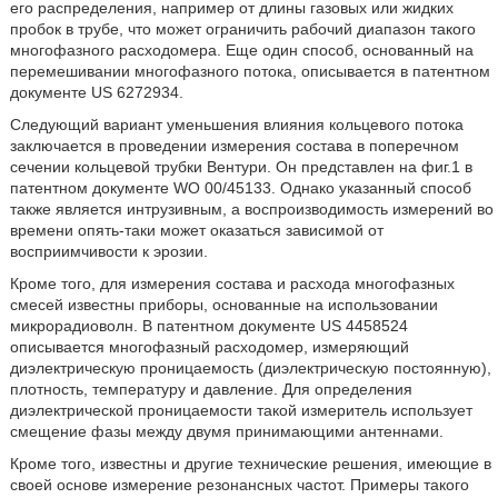
его распределения, например от длины газовых или жидких
пробок в трубе, что может ограничить рабочий диапазон такого
многофазного расходомера. Еще один способ, основанный на
перемешивании многофазного потока, описывается в патентном
документе US 6272934.
Следующий вариант уменьшения влияния кольцевого потока
заключается в проведении измерения состава в поперечном
сечении кольцевой трубки Вентури. Он представлен на фиг.1 в
патентном документе WO 00/45133. Однако указанный способ
также является интрузивным, а воспроизводимость измерений во
времени опять-таки может оказаться зависимой от
восприимчивости к эрозии.
Кроме того, для измерения состава и расхода многофазных
смесей известны приборы, основанные на использовании
микрорадиоволн. В патентном документе US 4458524
описывается многофазный расходомер, измеряющий
диэлектрическую проницаемость (диэлектрическую постоянную),
плотность, температуру и давление. Для определения
диэлектрической проницаемости такой измеритель использует
смещение фазы между двумя принимающими антеннами.
Кроме того, известны и другие технические решения, имеющие в
своей основе измерение резонансных частот. Примеры такого