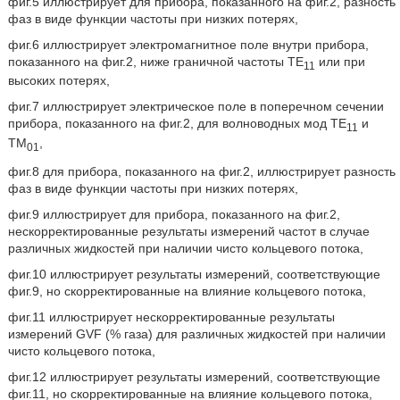
фиг.5 иллюстрирует для прибора, показанного на фиг.2, разность
фаз в виде функции частоты при низких потерях,
фиг.6 иллюстрирует электромагнитное поле внутри прибора,
показанного на фиг.2, ниже граничной частоты ТЕ
или при
11
высоких потерях,
фиг.7 иллюстрирует электрическое поле в поперечном сечении
прибора, показанного на фиг.2, для волноводных мод ТЕ
и
11
ТМ
,
01
фиг.8 для прибора, показанного на фиг.2, иллюстрирует разность
фаз в виде функции частоты при низких потерях,
фиг.9 иллюстрирует для прибора, показанного на фиг.2,
нескорректированные результаты измерений частот в случае
различных жидкостей при наличии чисто кольцевого потока,
фиг.10 иллюстрирует результаты измерений, соответствующие
фиг.9, но скорректированные на влияние кольцевого потока,
фиг.11 иллюстрирует нескорректированные результаты
измерений GVF (% газа) для различных жидкостей при наличии
чисто кольцевого потока,
фиг.12 иллюстрирует результаты измерений, соответствующие
фиг.11, но скорректированные на влияние кольцевого потока,