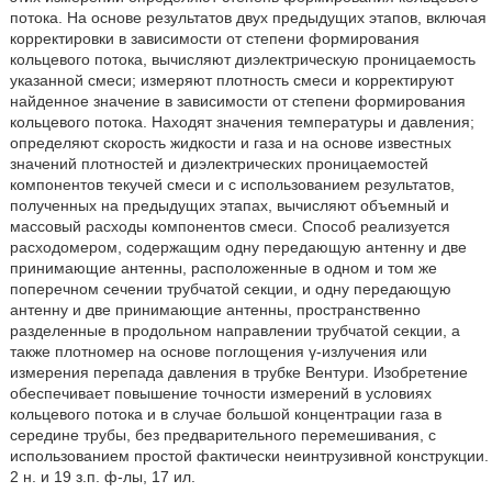
потока. На основе результатов двух предыдущих этапов, включая
корректировки в зависимости от степени формирования
кольцевого потока, вычисляют диэлектрическую проницаемость
указанной смеси; измеряют плотность смеси и корректируют
найденное значение в зависимости от степени формирования
кольцевого потока. Находят значения температуры и давления;
определяют скорость жидкости и газа и на основе известных
значений плотностей и диэлектрических проницаемостей
компонентов текучей смеси и с использованием результатов,
полученных на предыдущих этапах, вычисляют объемный и
массовый расходы компонентов смеси. Способ реализуется
расходомером, содержащим одну передающую антенну и две
принимающие антенны, расположенные в одном и том же
поперечном сечении трубчатой секции, и одну передающую
антенну и две принимающие антенны, пространственно
разделенные в продольном направлении трубчатой секции, а
также плотномер на основе поглощения γ-излучения или
измерения перепада давления в трубке Вентури. Изобретение
обеспечивает повышение точности измерений в условиях
кольцевого потока и в случае большой концентрации газа в
середине трубы, без предварительного перемешивания, с
использованием простой фактически неинтрузивной конструкции.
2 н. и 19 з.п. ф-лы, 17 ил.