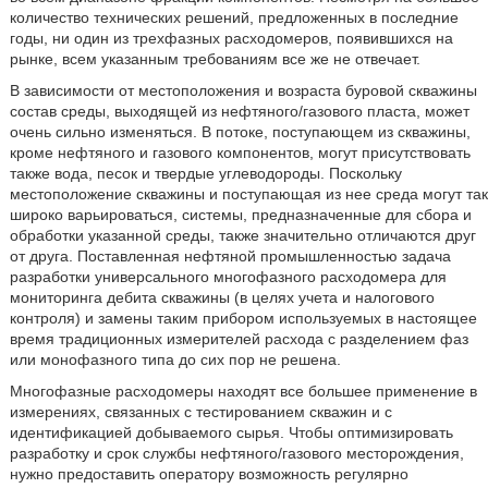
количество технических решений, предложенных в последние
годы, ни один из трехфазных расходомеров, появившихся на
рынке, всем указанным требованиям все же не отвечает.
В зависимости от местоположения и возраста буровой скважины
состав среды, выходящей из нефтяного/газового пласта, может
очень сильно изменяться. В потоке, поступающем из скважины,
кроме нефтяного и газового компонентов, могут присутствовать
также вода, песок и твердые углеводороды. Поскольку
местоположение скважины и поступающая из нее среда могут так
широко варьироваться, системы, предназначенные для сбора и
обработки указанной среды, также значительно отличаются друг
от друга. Поставленная нефтяной промышленностью задача
разработки универсального многофазного расходомера для
мониторинга дебита скважины (в целях учета и налогового
контроля) и замены таким прибором используемых в настоящее
время традиционных измерителей расхода с разделением фаз
или монофазного типа до сих пор не решена.
Многофазные расходомеры находят все большее применение в
измерениях, связанных с тестированием скважин и с
идентификацией добываемого сырья. Чтобы оптимизировать
разработку и срок службы нефтяного/газового месторождения,
нужно предоставить оператору возможность регулярно