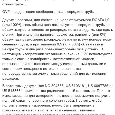
стенки трубы,
GVF
- содержание свободного газа в середине трубы.
c
Другими словами, для состояния, характеризуемого DOAF=1,0
(или 100%), весь объем газа локализуется в середине трубы, а
объем жидкости полностью распределяется в виде кольца вдоль
стенки. При значении данного параметра, равном 0 (или 0%),
объем газа равномерно распределяется по всему поперечному
сечению трубы, а при значении 0,5 (или 50%) объем газа в
центре трубы в два раза превышает объем газа у стенки. В
настоящем изобретении указанные значения GVF используются
только в связи с калибровкой математической модели,
описывающей соотношение между измеренными данными и
состоянием кольцевого потока, и не являются
непосредственными элементами уравнений для вычисления
расходов.
В патентных документах NO 304333, US 5103181, US 6097786 и
US 5135684 применяется радиоизотопный плотномер. При его
использовании для измерения плотности невозможно получить
полный охват поперечного сечения трубы. Поэтому, чтобы
получить точные измерения, нужно быть уверенным в
гомогенности смеси в поперечном сечении. Типичный
имеющийся в продаже плотномер такого типа и назначения,