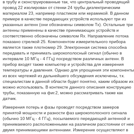
в трубу и сконструированные так, что центральный проводящий
провод 22 изолирован от стенки 24 трубы диэлектрическим
материалом 23, например пластиком или керамикой. В данном
примере в качестве передающих устройств используют три из
указанных антенн (они обозначены символом Тх). Остальные три
антенны применены в качестве принимающих устройств и
соответственно обозначены символом Rx. Направление потока
показано стрелкой 25. Компонентом измерительного прибора
является также плотномер 29. Электронная система способна
передавать и принимать широкополосный сигнал (обычно в
интервале 10 МГц - 4 ГГц) посредством различных антенн. В
прибор входят также компьютер и устройства для измерения
температуры и давления. Однако для упрощения эти компоненты
из всех чертежей из дальнейшего обсуждения исключены, т.к.
специалистам в данной области будет понятно, каким образом их
можно использовать. В контексте данного описания конструкцию
трубы, показанную на фиг.2, можно рассматривать также как
датчик.
Измерения потерь и фазы проводят посредством замеров
принятой мощности и разности фаз широкополосного сигнала
(обычно 10 МГц - 4 ГГц), посылаемого передающей антенной и
принимаемого расположенными на различном расстоянии от нее
двумя принимающими антеннами. Измерение осуществляют в