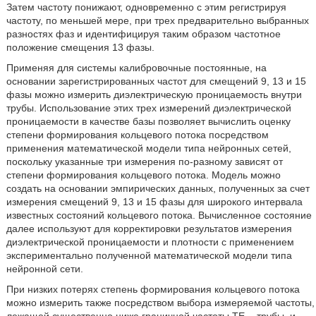
Затем частоту понижают, одновременно с этим регистрируя
частоту, по меньшей мере, при трех предварительно выбранных
разностях фаз и идентифицируя таким образом частотное
положение смещения 13 фазы.
Применяя для системы калибровочные постоянные, на
основании зарегистрированных частот для смещений 9, 13 и 15
фазы можно измерить диэлектрическую проницаемость внутри
трубы. Использование этих трех измерений диэлектрической
проницаемости в качестве базы позволяет вычислить оценку
степени формирования кольцевого потока посредством
применения математической модели типа нейронных сетей,
поскольку указанные три измерения по-разному зависят от
степени формирования кольцевого потока. Модель можно
создать на основании эмпирических данных, полученных за счет
измерения смещений 9, 13 и 15 фазы для широкого интервала
известных состояний кольцевого потока. Вычисленное состояние
далее используют для корректировки результатов измерения
диэлектрической проницаемости и плотности с применением
экспериментально полученной математической модели типа
нейронной сети.
При низких потерях степень формирования кольцевого потока
можно измерить также посредством выбора измеряемой частоты,
лежащей существенно ниже граничной частоты ТЕ
трубы, и