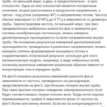
трубе, по меньшей мере, в двух, а предпочтительно - в трех
плоскостях. Одна из этих плоскостей является поперечным
сечением, вторая расположена в продольном направлении, а
третья - под углом (например 45°) к направлению потока. Частоту
обычно варьируют от 10 МГц до 4 ГГц в зависимости от диаметра
трубы. Зарегистрировав частоту, по меньшей мере, при трех
предварительно выбранных разностях фаз и применяя для
системы калибровочную постоянную, можно измерить
диэлектрическую проницаемость по всем направлениям внутри
трубы. На основании результатов измерений диэлектрической
проницаемости, проведенных в различных направлениях, можно
измерить степень формирования кольцевого потока и
скорректировать полученный результат, используя для этого
математическую модель, например, в виде нейронных сетей,
поскольку различные измерения различным образом зависят от
концентрации газа в середине трубы.
На фиг.5 показаны результаты измерений разности фаз в
зависимости от частоты, проведенных на расходомере,
представленном на фиг.2, при больших потерях внутри трубы.
При таких высоких потерях поведение электромагнитного поля
будет соответствовать теории плоских волн. Когда поток хорошо
перемешивается, график 4 зависимости фазы от частоты на
фиг.5 более или менее линеен. Если же газ концентрируется в