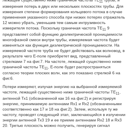
11
измерения потерь в двух или нескольких плоскостях трубы. Для
измерения степени формирования кольцевого потока в случае
применения указанного способа при низких потерях отражатель
12 можно убрать, уменьшив тем самым интрузивность
измерителя потока. Поскольку граничная частота ТЕ
9
11
представляет собой функцию диэлектрической проницаемости
многофазной смеси внутри трубы, измеряемая частота будет
изменяться как функция диэлектрической проницаемости. На
измеряемой частоте труба не будет действовать как волновод, в
результате чего Е-поле приобретет вид, представленный
стрелками 7 на фиг.7. На частоте, лежащей существенно ниже
граничной частоты ТЕ
, Е-поле будет распространяться
11
согласно теории плоских волн, как это показано стрелкой 6 на
фиг.6.
Потери измеряют, излучая энергию на выбранной измеряемой
частоте, лежащей существенно ниже граничной частоты ТЕ
,
11
антенной Тх1 (обозначенной как 16 на фиг.2) и регистрируя
энергию, принимаемую антеннами Rx1 и Rx2 (обозначенными
соответственно как 17 и 18 на фиг.2). Затем, используя ту же
частоту, проводят следующий этап, заключающийся в излучении
энергии антенной Тх3 19 и ее приеме антеннами Rx2 18 и Rx3
20. Третью плоскость можно получить, генерируя сигнал