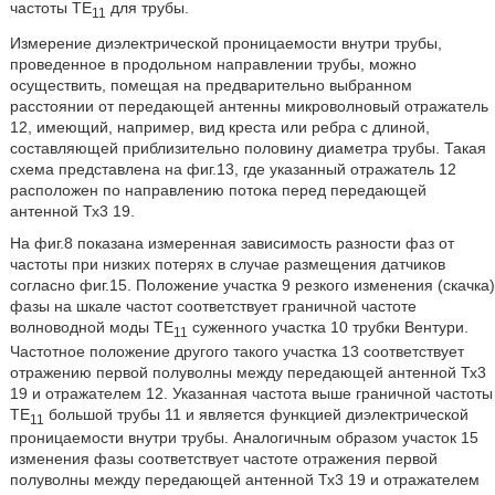
частоты ТЕ
для трубы.
11
Измерение диэлектрической проницаемости внутри трубы,
проведенное в продольном направлении трубы, можно
осуществить, помещая на предварительно выбранном
расстоянии от передающей антенны микроволновый отражатель
12, имеющий, например, вид креста или ребра с длиной,
составляющей приблизительно половину диаметра трубы. Такая
схема представлена на фиг.13, где указанный отражатель 12
расположен по направлению потока перед передающей
антенной Тх3 19.
На фиг.8 показана измеренная зависимость разности фаз от
частоты при низких потерях в случае размещения датчиков
согласно фиг.15. Положение участка 9 резкого изменения (скачка)
фазы на шкале частот соответствует граничной частоте
волноводной моды ТЕ
суженного участка 10 трубки Вентури.
11
Частотное положение другого такого участка 13 соответствует
отражению первой полуволны между передающей антенной Тх3
19 и отражателем 12. Указанная частота выше граничной частоты
ТЕ
большой трубы 11 и является функцией диэлектрической
11
проницаемости внутри трубы. Аналогичным образом участок 15
изменения фазы соответствует частоте отражения первой
полуволны между передающей антенной Тх3 19 и отражателем