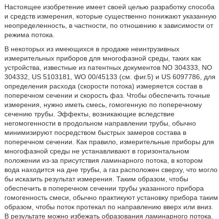
Настоящее изобретение имеет своей целью разработку способа
и средств измерения, которые существенно понижают указанную
неопределенность, в частности, по отношению к зависимости от
режима потока.
В некоторых из имеющихся в продаже неинтрузивных
измерительных приборов для многофазной среды, таких как
устройства, известные из патентных документов NO 304333, NO
304332, US 5103181, WO 00/45133 (см. фиг.5) и US 6097786, для
определения расхода (скорости потока) измеряется состав в
поперечном сечении и скорость фаз. Чтобы обеспечить точные
измерения, нужно иметь смесь, гомогенную по поперечному
сечению трубы. Эффекты, возникающие вследствие
негомогенности в продольном направлении трубы, обычно
минимизируют посредством быстрых замеров состава в
поперечном сечении. Как правило, измерительные приборы для
многофазной среды не устанавливают в горизонтальном
положении из-за присутствия ламинарного потока, в котором
вода находится на дне трубы, а газ расположен сверху, что могло
бы исказить результат измерения. Таким образом, чтобы
обеспечить в поперечном сечении трубы указанного прибора
гомогенность смеси, обычно практикуют установку прибора таким
образом, чтобы поток протекал по направлению вверх или вниз.
В результате можно избежать образования ламинарного потока.