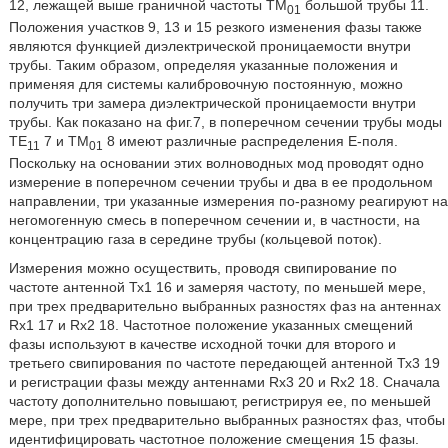
12, лежащей выше граничной частоты TM
большой трубы 11.
01
Положения участков 9, 13 и 15 резкого изменения фазы также
являются функцией диэлектрической проницаемости внутри
трубы. Таким образом, определяя указанные положения и
применяя для системы калибровочную постоянную, можно
получить три замера диэлектрической проницаемости внутри
трубы. Как показано на фиг.7, в поперечном сечении трубы моды
ТЕ
7 и TM
8 имеют различные распределения Е-поля.
11
01
Поскольку на основании этих волноводных мод проводят одно
измерение в поперечном сечении трубы и два в ее продольном
направлении, три указанные измерения по-разному реагируют на
негомогенную смесь в поперечном сечении и, в частности, на
концентрацию газа в середине трубы (кольцевой поток).
Измерения можно осуществить, проводя свипирование по
частоте антенной Тх1 16 и замеряя частоту, по меньшей мере,
при трех предварительно выбранных разностях фаз на антеннах
Rx1 17 и Rx2 18. Частотное положение указанных смещений
фазы используют в качестве исходной точки для второго и
третьего свипирования по частоте передающей антенной Тх3 19
и регистрации фазы между антеннами Rx3 20 и Rx2 18. Сначала
частоту дополнительно повышают, регистрируя ее, по меньшей
мере, при трех предварительно выбранных разностях фаз, чтобы
идентифицировать частотное положение смещения 15 фазы.