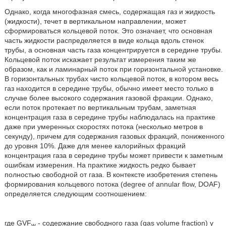
Однако, когда многофазная смесь, содержащая газ и жидкость
(жидкости), течет в вертикальном направлении, может
сформироваться кольцевой поток. Это означает, что основная
часть жидкости распределяется в виде кольца вдоль стенок
трубы, а основная часть газа концентрируется в середине трубы.
Кольцевой поток искажает результат измерения таким же
образом, как и ламинарный поток при горизонтальной установке.
В горизонтальных трубах чисто кольцевой поток, в котором весь
газ находится в середине трубы, обычно имеет место только в
случае более высокого содержания газовой фракции. Однако,
если поток протекает по вертикальным трубам, заметная
концентрация газа в середине трубы наблюдалась на практике
даже при умеренных скоростях потока (несколько метров в
секунду), причем для содержания газовых фракций, пониженного
до уровня 10%. Даже для менее калорийных фракций
концентрация газа в середине трубы может привести к заметным
ошибкам измерения. На практике жидкость редко бывает
полностью свободной от газа. В контексте изобретения степень
формирования кольцевого потока (degree of annular flow, DOAF)
определяется следующим соотношением:
где GVF
- содержание свободного газа (gas volume fraction) у
w