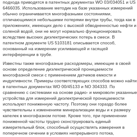
подхода приводятся в патентных документах WO 03/034051 и US
6466035. Использование методик на базе указанных измерений
обычно ограничивается многофазными состояниями,
отличающимися небольшими потерями внутри трубы, тогда как в
приложениях, имеющих дело с высокой обводненностью нефти и
соленой водой, они не могут нормально функционировать
вследствие высоких диэлектрических потерь в смеси. В
патентном документе US 5103181 описывается способ,
основанный на измерении усиливающей и гасящей
интерференции в трубе.
Известны также многофазные расходомеры, имеющие в своей
основе определение диэлектрической проницаемости
многофазной смеси с применением датчиков емкости и
индуктивности. Примеры соответствующих способов можно найти
в патентных документах WO 00/45133 и NO 304333. По
сравнению с системами на основе радио- и микроволн указанные
устройства для измерений диэлектрической проницаемости
используют пониженную частоту. Поэтому они гораздо более
чувствительны к изменениям минерализации воды и к размеру
капелек в многофазном потоке. Кроме того, при применении
пониженной частоты трудно сконструировать единый
измерительный блок, способный осуществлять измерения в
поперечном сечении в условиях непрерывного потока,