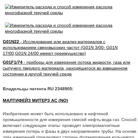
G01N22
- Исследование или анализ материалов с
использованием сверхвысоких частот (G01N 3/00- G01N
17/00,G01N 24/00 имеют преимущество)
G01F1/74
- приборы для измерения потока жидкости, газа или
сыпучего твердого материала, находящегося во взвешенном
состоянии в другой текучей среде
Владельцы патента RU 2348905:
МАЛТИФЕЙЗ МИТЕРЗ АС (NO)
Изобретение может быть использовано в нефтяной
промышленности для измерения смесей нефть-вода-газ. Способ
включает следующие этапы: проводят электромагнитные
измерения потерь и фазы в двух направлениях трубы. На основе
этих измерений определяют степень формирования кольцевого