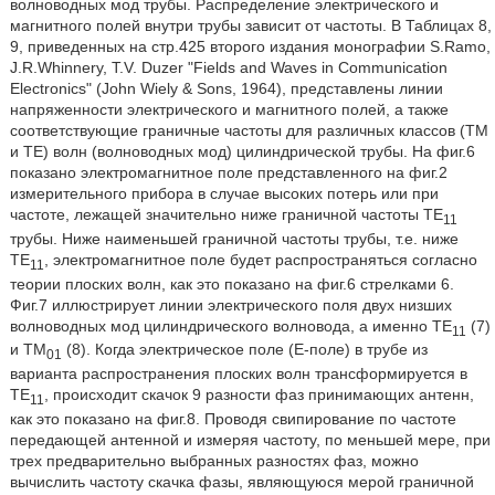
волноводных мод трубы. Распределение электрического и
магнитного полей внутри трубы зависит от частоты. В Таблицах 8,
9, приведенных на стр.425 второго издания монографии S.Ramo,
J.R.Whinnery, Т.V. Duzer "Fields and Waves in Communication
Electronics" (John Wiely & Sons, 1964), представлены линии
напряженности электрического и магнитного полей, а также
соответствующие граничные частоты для различных классов (ТМ
и ТЕ) волн (волноводных мод) цилиндрической трубы. На фиг.6
показано электромагнитное поле представленного на фиг.2
измерительного прибора в случае высоких потерь или при
частоте, лежащей значительно ниже граничной частоты ТЕ
11
трубы. Ниже наименьшей граничной частоты трубы, т.е. ниже
ТЕ
, электромагнитное поле будет распространяться согласно
11
теории плоских волн, как это показано на фиг.6 стрелками 6.
Фиг.7 иллюстрирует линии электрического поля двух низших
волноводных мод цилиндрического волновода, а именно ТЕ
(7)
11
и TM
(8). Когда электрическое поле (Е-поле) в трубе из
01
варианта распространения плоских волн трансформируется в
ТЕ
, происходит скачок 9 разности фаз принимающих антенн,
11
как это показано на фиг.8. Проводя свипирование по частоте
передающей антенной и измеряя частоту, по меньшей мере, при
трех предварительно выбранных разностях фаз, можно
вычислить частоту скачка фазы, являющуюся мерой граничной