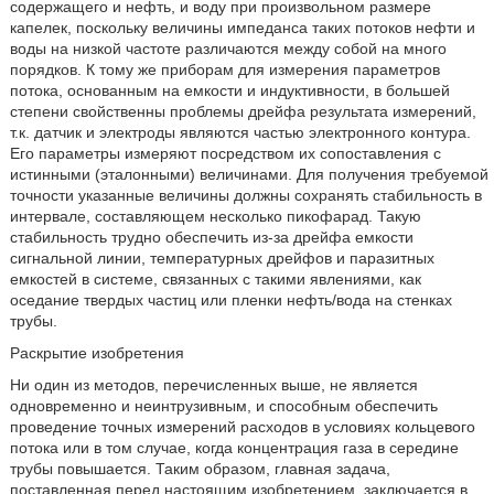
содержащего и нефть, и воду при произвольном размере
капелек, поскольку величины импеданса таких потоков нефти и
воды на низкой частоте различаются между собой на много
порядков. К тому же приборам для измерения параметров
потока, основанным на емкости и индуктивности, в большей
степени свойственны проблемы дрейфа результата измерений,
т.к. датчик и электроды являются частью электронного контура.
Его параметры измеряют посредством их сопоставления с
истинными (эталонными) величинами. Для получения требуемой
точности указанные величины должны сохранять стабильность в
интервале, составляющем несколько пикофарад. Такую
стабильность трудно обеспечить из-за дрейфа емкости
сигнальной линии, температурных дрейфов и паразитных
емкостей в системе, связанных с такими явлениями, как
оседание твердых частиц или пленки нефть/вода на стенках
трубы.
Раскрытие изобретения
Ни один из методов, перечисленных выше, не является
одновременно и неинтрузивным, и способным обеспечить
проведение точных измерений расходов в условиях кольцевого
потока или в том случае, когда концентрация газа в середине
трубы повышается. Таким образом, главная задача,
поставленная перед настоящим изобретением, заключается в