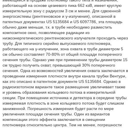
работающий на основе цезиевого пика 662 кэВ, имеет круглую
измерительную зону с радиусом 3 см и менее. Для сдвоенной
энергосистемы (рентгеновское и γ-излучения), описанной в
патентных документах US 5135684 и US 6097786, эта площадь
обычно даже меньше, т.к. в трубе необходимо разместить
композитное окно, позволяющее радиации из
низкоэнергетического рентгеновского излучателя проходить через
трубу. Для типичного серийно выпускаемого плотномера,
работающего на γ-излучении, зона охвата в трубе диаметром 5
см обычно составляет 70-80% от общей площади поперечного
сечения трубы. Однако уже при применении трубы диаметром 15
см трудно получить охват, превышающий 30% поперечного
сечения. Одна из возможностей увеличения охвата заключается в
проведении измерения плотности внутри канала трубки Вентури,
как это описано в патентном документе US 5135684. Однако в
радиоизотопном варианте такое размещение увеличивает также
и уровень образования кольцевого потока в измерительной
секции. При помещении источника и детектора в середине трубы
измеряемая плотность в зоне кольцевого потока будет слишком
заниженной. Погрешность измерения будет расти по мере
увеличения площади сечения трубы. Один из вариантов
компенсации этого эффекта заключается в смещении
плотномера относительно центра. Тем не менее, погрешности