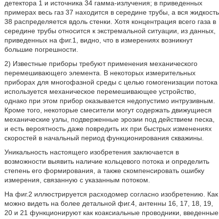
детектора 1 и источника 34 гамма-излучения; в приведенных
примерах весь газ 37 находится в середине трубы, а вся жидкость
38 распределяется вдоль стенки. Хотя концентрация всего газа в
середине трубы относится к экстремальной ситуации, из данных,
приведенных на фиг.1, видно, что в измерениях возникнут
большие погрешности.
2) Известные приборы требуют применения механического
перемешивающего элемента. В некоторых измерительных
приборах для многофазной среды с целью гомогенизации потока
используется механическое перемешивающее устройство,
однако при этом прибор оказывается недопустимо интрузивным.
Кроме того, некоторые смесители могут содержать движущиеся
механические узлы, подверженные эрозии под действием песка,
и есть вероятность даже повредить их при быстрых изменениях
скоростей в начальный период функционирования скважины.
Уникальность настоящего изобретения заключается в
возможности выявить наличие кольцевого потока и определить
степень его формирования, а также скомпенсировать ошибку
измерения, связанную с указанным потоком.
На фиг.2 иллюстрируется расходомер согласно изобретению. Как
можно видеть на более детальной фиг.4, антенны 16, 17, 18, 19,
20 и 21 функционируют как коаксиальные проводники, введенные