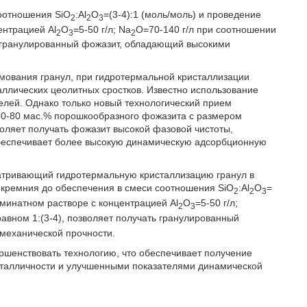
оотношения SiO
:Al
О
=(3-4):1 (моль/моль) и проведение
2
2
3
ентрацией Al
О
=5-50 г/л; Na
O=70-140 г/л при соотношении
2
3
2
ть гранулированный фожазит, обладающий высокими
ования гранул, при гидротермальной кристаллизации
аллических цеолитных сростков. Известно использование
елей. Однако только новый технологический прием
30-80 мас.% порошкообразного фожазита с размером
воляет получать фожазит высокой фазовой чистоты,
обеспечивает более высокую динамическую адсорбционную
атривающий гидротермальную кристаллизацию гранул в
 кремния до обеспечения в смеси соотношения SiO
:Al
О
=
2
2
3
юминатном растворе с концентрацией Al
О
=5-50 г/л;
2
3
авном 1:(3-4), позволяет получать гранулированный
механической прочности.
ршенствовать технологию, что обеспечивает получение
сталличности и улучшенными показателями динамической