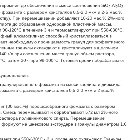
м кремния до обеспечения в смеси соотношения SiO
:Al
О
=
2
2
3
о фожазита с размером кристаллов 0,5-2,0 мкм и 2-5 мас.%
еству). При перемешивании добавляют 10-20 мас.% 2%-ного
спирта до образования однородной пластичной массы,
90-120°С в течение 3 ч и термоактивируют при 550-630°С.
рфный алюмосиликат, способный кристаллизоваться в
вает необходимую проницаемость гранул для эффективного
ленные гранулы охлаждают и кристаллизуют в щелочном
140 г/л при соотношении масса гранул:объем раствора,
0°С, затем 30 ч при 98-100°С. Готовый цеолит обрабатывают
существления.
гранулированного фожазита из смеси каолина и диоксида
ожазита с размером кристаллов 0,5-2,0 мкм и 2 мас.%
,2 кг (30 мас.%) порошкообразного фожазита с размером
озы. Смесь перемешивают и обрабатывают 572 мл 2%-ного
 раствора поливинилового спирта. Перемешивание
 формуют на шнековом экструдере в гранулы диаметром 1,6
вают при 550-630°С - 2 ч, после чего охлаждают. Гранулы