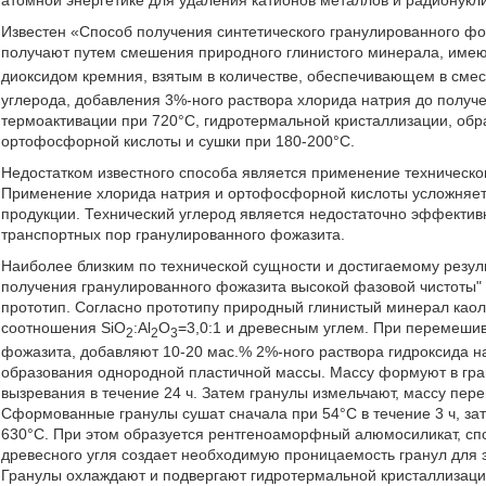
атомной энергетике для удаления катионов металлов и радионукли
Известен «Способ получения синтетического гранулированного ф
получают путем смешения природного глинистого минерала, име
диоксидом кремния, взятым в количестве, обеспечивающем в сме
углерода, добавления 3%-ного раствора хлорида натрия до получ
термоактивации при 720°С, гидротермальной кристаллизации, об
ортофосфорной кислоты и сушки при 180-200°С.
Недостатком известного способа является применение техническо
Применение хлорида натрия и ортофосфорной кислоты усложняет 
продукции. Технический углерод является недостаточно эффектив
транспортных пор гранулированного фожазита.
Наиболее близким по технической сущности и достигаемому резул
получения гранулированного фожазита высокой фазовой чистоты" 
прототип. Согласно прототипу природный глинистый минерал као
соотношения SiO
:Al
О
=3,0:1 и древесным углем. При перемеши
2
2
3
фожазита, добавляют 10-20 мас.% 2%-ного раствора гидроксида н
образования однородной пластичной массы. Массу формуют в гр
вызревания в течение 24 ч. Затем гранулы измельчают, массу пе
Сформованные гранулы сушат сначала при 54°С в течение 3 ч, зате
630°С. При этом образуется рентгеноаморфный алюмосиликат, спо
древесного угля создает необходимую проницаемость гранул для
Гранулы охлаждают и подвергают гидротермальной кристаллизац