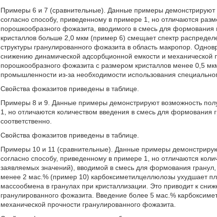
Примеры 6 и 7 (сравнительные). Данные примеры демонстрируют
согласно способу, приведенному в примере 1, но отличаются раз
порошкообразного фожазита, вводимого в смесь для формования 
кристаллов больше 2,0 мкм (пример 6) смещает спектр распредел
структуры гранулированного фожазита в область макропор. Одновр
снижению динамической адсорбционной емкости и механической 
порошкообразного фожазита с размером кристаллов менее 0,5 мкм
промышленности из-за необходимости использования специальног
Свойства фожазитов приведены в таблице.
Примеры 8 и 9. Данные примеры демонстрируют возможность полу
1, но отличаются количеством введения в смесь для формования 
соответственно.
Свойства фожазитов приведены в таблице.
Примеры 10 и 11 (сравнительные). Данные примеры демонстриру
согласно способу, приведенному в примере 1, но отличаются кол
заявляемых значений), вводимой в смесь для формования гранул, 
менее 2 мас.% (пример 10) карбоксиметилцеллюлозы ухудшает пл
массообмена в гранулах при кристаллизации. Это приводит к сн
гранулированного фожазита. Введение более 5 мас.% карбоксиме
механической прочности гранулированного фожазита.