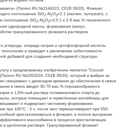
дов из водных потоков.
ожазита» (Патент RU №2146223, С01В 39/20). Фожазит
ющего соотношение SiO
:Al
О
=2:1 (каолин, галлуазит), с
2
2
3
си соотношение SiO
:Al
О
=3,5:1 и 2-8 мас.% технического
2
2
3
ения однородной массы, формования гранул,
работки гранулированного фожазита раствором
го углерода, хлорида натрия и ортофосфорной кислоты.
технологию и приводит к увеличению себестоимости
ной добавкой для создания необходимой структуры
ьтату к предлагаемому изобретению является "Способ
(Патент RU №2203224, С01В 39/20), который и выбран за
лин смешивают с диоксидом кремния до обеспечения в смеси
вании в смесь вводят 30-70 мас.% порошкообразного
атрия и 1,5%-ный раствор поливинилового спирта до
анулы, которые помещают в герметичные контейнеры для
ремешивают и подвергают чистовому формованию.
м при 100°С - 3 ч, после чего термоактивируют при 550-
собный кристаллизоваться в фожазит, а полное выгорание
 эффективного массообмена в процессе кристаллизации.
ии в щелочном растворе. Гранулированный фожазит