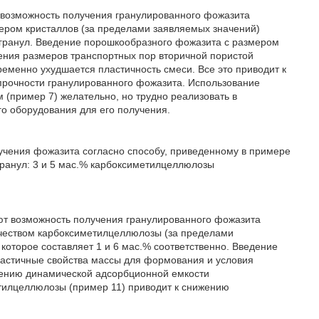
 возможность получения гранулированного фожазита
мером кристаллов (за пределами заявляемых значений)
гранул. Введение порошкообразного фожазита с размером
ения размеров транспортных пор вторичной пористой
еменно ухудшается пластичность смеси. Все это приводит к
прочности гранулированного фожазита. Использование
 (пример 7) желательно, но трудно реализовать в
о оборудования для его получения.
чения фожазита согласно способу, приведенному в примере
гранул: 3 и 5 мас.% карбоксиметилцеллюлозы
ют возможность получения гранулированного фожазита
ичеством карбоксиметилцеллюлозы (за пределами
которое составляет 1 и 6 мас.% соответственно. Введение
астичные свойства массы для формования и условия
ижению динамической адсорбционной емкости
тилцеллюлозы (пример 11) приводит к снижению