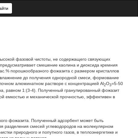
айти
высокой фазовой чистоты, не содержащего связующих
б предусматривает смешение каолина и диоксида кремния
 мас.% порошкообразного фожазита с размером кристаллов
 увлажнение до получения однородной смеси, формование
лочном алюминатном растворе с концентрацией Al
O
=5-50
2
3
ра, равном 1:(3-4). Полученный гранулированный фожазит
ой емкостью и механической прочностью, эффективен в
кого фожазита. Полученный адсорбент может быть
ля разделения смесей углеводородов на молекулярном
стки природного и попутного газов, в теплоэнергетике и