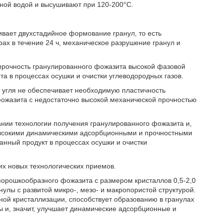
ной водой и высушивают при 120-200°С.
ивает двухстадийное формование гранул, то есть
ах в течение 24 ч, механическое разрушение гранул и
прочность гранулированного фожазита высокой фазовой
ита в процессах осушки и очистки углеводородных газов.
 угля не обеспечивает необходимую пластичность
ожазита с недостаточно высокой механической прочностью
нии технологии получения гранулированного фожазита и,
 высокими динамическими адсорбционными и прочностными
анный продукт в процессах осушки и очистки
их новых технологических приемов.
орошкообразного фожазита с размером кристаллов 0,5-2,0
улы с развитой микро-, мезо- и макропористой структурой.
ной кристаллизации, способствует образованию в гранулах
ы и, значит, улучшает динамические адсорбционные и