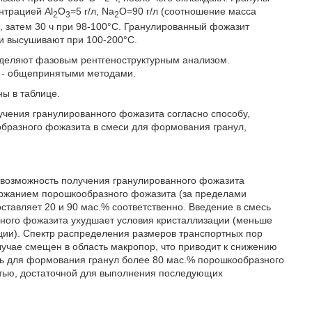
нтрацией Al
О
=5 г/л, Na
O=90 г/л (соотношение масса
2
3
2
С, затем 30 ч при 98-100°С. Гранулированный фожазит
и высушивают при 100-200°С.
ределяют фазовым рентгеноструктурным анализом.
 - общепринятыми методами.
ы в таблице.
чения гранулированного фожазита согласно способу,
бразного фожазита в смеси для формования гранул,
 возможность получения гранулированного фожазита
держанием порошкообразного фожазита (за пределами
ставляет 20 и 90 мас.% соответственно. Введение в смесь
ного фожазита ухудшает условия кристаллизации (меньше
ции). Спектр распределения размеров транспортных пор
лучае смещен в область макропор, что приводит к снижению
ь для формования гранул более 80 мас.% порошкообразного
стью, достаточной для выполнения последующих