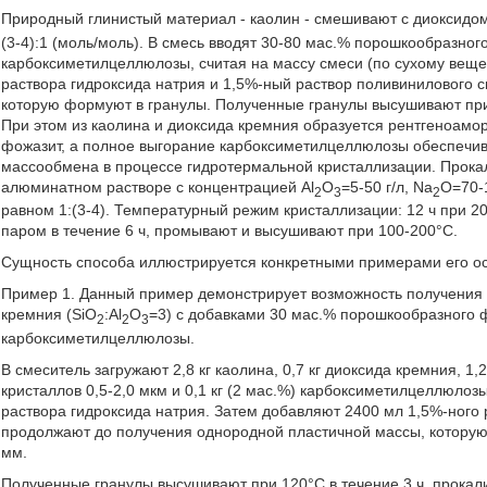
Природный глинистый материал - каолин - смешивают с диоксидо
(3-4):1 (моль/моль). В смесь вводят 30-80 мас.% порошкообразног
карбоксиметилцеллюлозы, считая на массу смеси (по сухому вещ
раствора гидроксида натрия и 1,5%-ный раствор поливинилового 
которую формуют в гранулы. Полученные гранулы высушивают при 
При этом из каолина и диоксида кремния образуется рентгеноамо
фожазит, а полное выгорание карбоксиметилцеллюлозы обеспечи
массообмена в процессе гидротермальной кристаллизации. Прока
алюминатном растворе с концентрацией Al
О
=5-50 г/л, Na
О=70-
2
3
2
равном 1:(3-4). Температурный режим кристаллизации: 12 ч при 2
паром в течение 6 ч, промывают и высушивают при 100-200°С.
Сущность способа иллюстрируется конкретными примерами его о
Пример 1. Данный пример демонстрирует возможность получения 
кремния (SiO
:Al
О
=3) с добавками 30 мас.% порошкообразного ф
2
2
3
карбоксиметилцеллюлозы.
В смеситель загружают 2,8 кг каолина, 0,7 кг диоксида кремния, 1
кристаллов 0,5-2,0 мкм и 0,1 кг (2 мас.%) карбоксиметилцеллюл
раствора гидроксида натрия. Затем добавляют 2400 мл 1,5%-ного
продолжают до получения однородной пластичной массы, которую
мм.
Полученные гранулы высушивают при 120°С в течение 3 ч, прокали