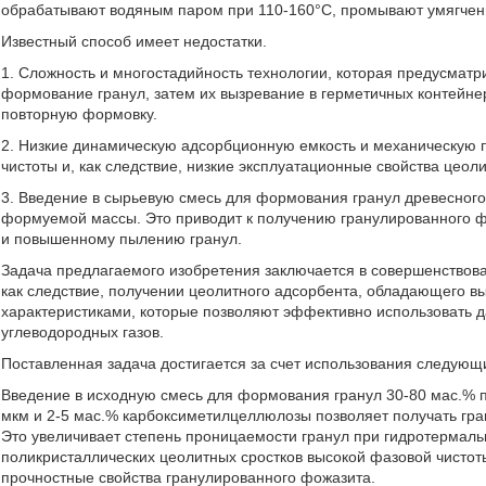
обрабатывают водяным паром при 110-160°С, промывают умягчен
Известный способ имеет недостатки.
1. Сложность и многостадийность технологии, которая предусматр
формование гранул, затем их вызревание в герметичных контейнер
повторную формовку.
2. Низкие динамическую адсорбционную емкость и механическую 
чистоты и, как следствие, низкие эксплуатационные свойства цеол
3. Введение в сырьевую смесь для формования гранул древесного
формуемой массы. Это приводит к получению гранулированного ф
и повышенному пылению гранул.
Задача предлагаемого изобретения заключается в совершенствова
как следствие, получении цеолитного адсорбента, обладающего
характеристиками, которые позволяют эффективно использовать д
углеводородных газов.
Поставленная задача достигается за счет использования следующ
Введение в исходную смесь для формования гранул 30-80 мас.% п
мкм и 2-5 мас.% карбоксиметилцеллюлозы позволяет получать гран
Это увеличивает степень проницаемости гранул при гидротермаль
поликристаллических цеолитных сростков высокой фазовой чистот
прочностные свойства гранулированного фожазита.