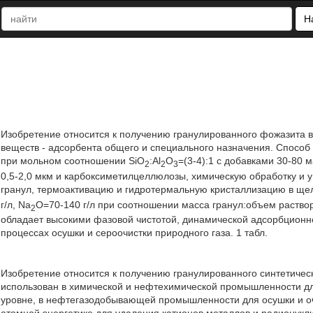
Н
Изобретение относится к получению гранулированного фожазита 
веществ - адсорбента общего и специального назначения. Спосо
при мольном соотношении SiO
:Al
O
=(3-4):1 с добавками 30-80
2
2
3
0,5-2,0 мкм и карбоксиметилцеллюлозы, химическую обработку и
гранул, термоактивацию и гидротермальную кристаллизацию в ще
г/л, Na
O=70-140 г/л при соотношении масса гранул:объем раство
2
обладает высокими фазовой чистотой, динамической адсорбционн
процессах осушки и сероочистки природного газа. 1 табл.
Изобретение относится к получению гранулированного синтетичес
использован в химической и нефтехимической промышленности д
уровне, в нефтегазодобывающей промышленности для осушки и очи