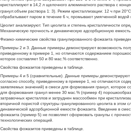
кристаллизуют в 14,2 л щелочного алюминатного раствора с конце
гранул:объем раствора 1: 3). Режим кристаллизации: 12 ч при 20°
обрабатывают паром в течение 6 ч, промывают умягченной водой 
Цеолит анализируют. Тип цеолита и степень кристалличности оп
Механическую прочность и динамическую адсорбционную емкость
Физико-химические свойства гранулированного фожазита приведен
Примеры 2 и 3. Данные примеры демонстрируют возможность полу
приведенному в примере 1, но отличаются содержанием порошкоо
которое составляет 50 и 80 мас.% соответственно.
Свойства фожазитов приведены в таблице.
Примеры 4 и 5 (сравнительные). Данные примеры демонстрируют
согласно способу, приведенному в примере 1, но отличаются со
заявляемых значений) в смеси для формования гранул, которое со
для формования гранул менее 30 мас.% (пример 4) порошкообраз
затравочных кристаллов и затруднен массообмен при кристаллиза
вторичной пористой структуры гранулированного цеолита в этом с
динамической адсорбционной емкости фожазита. Введение в смес
фожазита (пример 5) не позволяет сформовать гранулы с прочно
технологических операций.
Свойства фожазитов приведены в таблице.