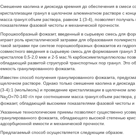
Смешение каолина и диоксида кремния до обеспечения в смеси с
кристаллизации гранул в щелочном алюминатном растворе с конц
масса гранул:объем раствора, равном 1:(3-4), позволяет получа
показателями фазовой чистоты и механической прочности.
Порошкообразный фожазит, введенный в сырьевую смесь для форм
играет роль кристаллической затравки для образования поликрист
такой затравки при синтезе порошкообразных фожазитов из гидрог
совместного введения в сырьевую смесь для формования гранул 
кристаллов 0,5-2,0 мкм и 2-5 мас.% карбоксиметилцеллюлозы поз
обладающий развитой структурой транспортных пор гранул. Это 
емкость гранулированного фожазита.
Известен способ получения гранулированного фожазита, предусм
щелочном растворе. Однако только смешение каолина и диоксида
(3-4):1 (моль/моль) и проведение кристаллизации в щелочном ал
Na
О=70-140 г/л при соотношении масса гранул:объем раствора, р
2
фожазит, обладающий высокими показателями фазовой чистоты и 
Указанные технологические приемы позволяют существенно усове
гранулированного фожазита, обладающего высокой степенью кри
адсорбционной емкости и механической прочности.
Предлагаемый способ осуществляется следующим образом.