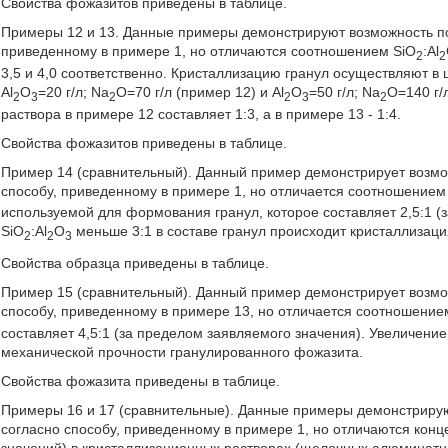
Свойства фожазитов приведены в таблице.
Примеры 12 и 13. Данные примеры демонстрируют возможность по
приведенному в примере 1, но отличаются соотношением SiO
:Al
2
2
3,5 и 4,0 соответственно. Кристаллизацию гранул осуществляют 
Al
О
=20 г/л; Na
O=70 г/л (пример 12) и Al
О
=50 г/л; Na
O=140 г/
2
3
2
2
3
2
раствора в примере 12 составляет 1:3, а в примере 13 - 1:4.
Свойства фожазитов приведены в таблице.
Пример 14 (сравнительный). Данный пример демонстрирует возмо
способу, приведенному в примере 1, но отличается соотношением
используемой для формования гранул, которое составляет 2,5:1 
SiO
:Al
О
меньше 3:1 в составе гранул происходит кристаллизаци
2
2
3
Свойства образца приведены в таблице.
Пример 15 (сравнительный). Данный пример демонстрирует возмо
способу, приведенному в примере 13, но отличается соотношение
составляет 4,5:1 (за пределом заявляемого значения). Увеличени
механической прочности гранулированного фожазита.
Свойства фожазита приведены в таблице.
Примеры 16 и 17 (сравнительные). Данные примеры демонстриру
согласно способу, приведенному в примере 1, но отличаются кон
значений) в кристаллизационных растворах (щелочных алюминатных 