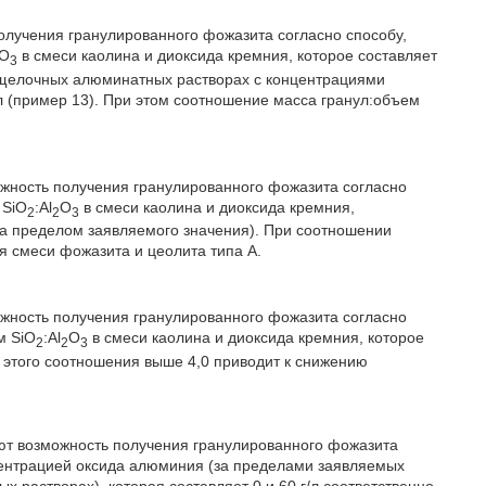
лучения гранулированного фожазита согласно способу,
О
в смеси каолина и диоксида кремния, которое составляет
3
в щелочных алюминатных растворах с концентрациями
л (пример 13). При этом соотношение масса гранул:объем
жность получения гранулированного фожазита согласно
 SiO
:Al
О
в смеси каолина и диоксида кремния,
2
2
3
(за пределом заявляемого значения). При соотношении
я смеси фожазита и цеолита типа А.
жность получения гранулированного фожазита согласно
м SiO
:Al
О
в смеси каолина и диоксида кремния, которое
2
2
3
е этого соотношения выше 4,0 приводит к снижению
ют возможность получения гранулированного фожазита
центрацией оксида алюминия (за пределами заявляемых
растворах), которая составляет 0 и 60 г/л соответственно.