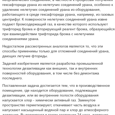
гексафторида урана из нелетучих соединений урана, особенно к
удалению нелетучих соединений урана из оборудования,
работающего в среде гексафторида урана, например, из газовых
центрифуг. К поверхности нелетучих соединений урана извне
подают бромсодержащий газ, в качестве которого используют
трифторид брома и фторирующий реагент брома, образующийся
при взаимодействии трифторида брома с нелетучими
соединениями урана.
Недостатком рассмотренных аналогов является то, что эти
способы применимы только для отложений соединений урана,
дающих летучие фториды.
Задачей изобретения является разработка промышленной
технологии дезактивации как внешних, так и внутренних
поверхностей оборудования, в том числе без демонтажа
последнего.
Поставленная задача достигается тем, что в производственное
помещение, где находится оборудование, подлежащее
дезактивации, или во внутренние полости оборудования
напускается хлор - химически активный газ. Замкнутое
пространство герметизируют, откачивают часть воздуха и
напускают насыщенный водяной пар и хлор до атмосферного
давления. Выдерживают в таком состоянии 24 часа, давление