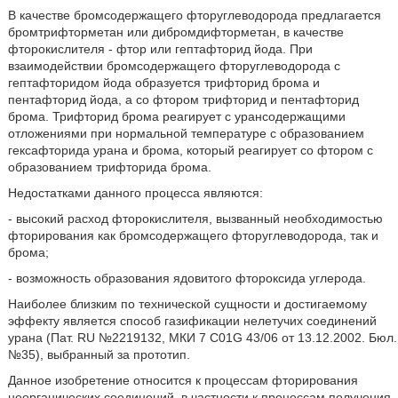
В качестве бромсодержащего фторуглеводорода предлагается
бромтрифторметан или дибромдифторметан, в качестве
фторокислителя - фтор или гептафторид йода. При
взаимодействии бромсодержащего фторуглеводорода с
гептафторидом йода образуется трифторид брома и
пентафторид йода, а со фтором трифторид и пентафторид
брома. Трифторид брома реагирует с урансодержащими
отложениями при нормальной температуре с образованием
гексафторида урана и брома, который реагирует со фтором с
образованием трифторида брома.
Недостатками данного процесса являются:
- высокий расход фторокислителя, вызванный необходимостью
фторирования как бромсодержащего фторуглеводорода, так и
брома;
- возможность образования ядовитого фтороксида углерода.
Наиболее близким по технической сущности и достигаемому
эффекту является способ газификации нелетучих соединений
урана (Пат. RU №2219132, МКИ 7 С01G 43/06 от 13.12.2002. Бюл.
№35), выбранный за прототип.
Данное изобретение относится к процессам фторирования
неорганических соединений, в частности к процессам получения