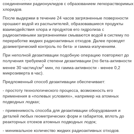
соединениями радионуклидов с образованием легкорастворимых
хлоридов.
После выдержки в течение 24 часов загрязненные поверхности
орошают водой из распылителей, образовавшиеся продукты
взаимодействия хлора и продуктов его гидролиза с
радиоактивными загрязнениями смываются водой в систему по
переработке жидких радиоактивных отходов. Далее проводят
дозиметрический контроль по бета- и гамма-излучениям.
При неполной дезактивации подобную операцию повторяют до
получения требуемой степени дезактивации (по бета-активности
2
менее 30 частиц/см
мин, по гамма-активности - менее 0,2
микрозиверта в час).
Предложенный способ дезактивации обеспечивает:
- простоту технологического процесса, возможность его
применения в «полевых условиях», например на атомных
подводных лодках;
- применимость способа для дезактивации оборудования и
деталей любых геометрических форм и габаритов, вплоть до
реакторных отсеков атомных подводных лодок;
- минимальное количество жидких радиоактивных отходов.