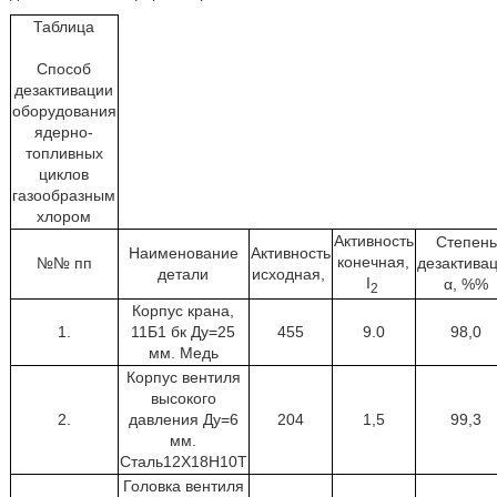
Таблица
Способ
дезактивации
оборудования
ядерно-
топливных
циклов
газообразным
хлором
Активность
Степень
Наименование
Активность
конечная,
№№ пп
дезактива
детали
исходная,
I
α, %%
2
Корпус крана,
1.
11Б1 бк Ду=25
455
9.0
98,0
мм. Медь
Корпус вентиля
высокого
2.
давления Ду=6
204
1,5
99,3
мм.
Сталь12Х18Н10Т
Головка вентиля