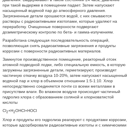
при такой выдержке в помещении падает. Затем напускают
насыщенный водяной пар до атмосферного давления.
Загрязненные детали орошаются водой, с них смываются
растворы с радиоактивными изотопами, которые удаляют на
переработку. Очищенные поверхности подвергают
дозиметрическому контролю по бета- и гамма-излучениям.
Разработана следующая последовательность операций,
позволяющая снять радиоактивные загрязнения и продукты
коррозии с поверхности радиоактивных материалов.
Замкнутое производственное помещение, реакторный отсек
атомной подводной лодки, либо специальную емкость, в которую
загружены загрязненные детали, герметизируют, производят
частичную откачку воздуха 10-20%, затем напускают насыщенный
водяной пар и хлор в объемном отношении 1:5-1:10. Хлор
непосредственно соединяется почти со всеми металлами в
присутствии влаги. Во влажном воздухе происходит частичный
гидролиз хлора с образованием соляной и хлорноватистой
кислоты
Cl
+Н
O
HCl+HOCl
2
2
Хлор и продукты его гидролиза реагируют с продуктами коррозии,
которые адсорбировали радиоактивные изотопы и с химическими