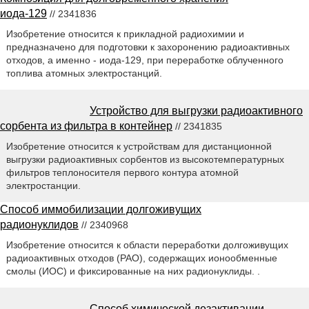
иода-129
// 2341836
Изобретение относится к прикладной радиохимии и
предназначено для подготовки к захоронению радиоактивных
отходов, а именно - иода-129, при переработке облученного
топлива атомных электростанций.
Устройство для выгрузки радиоактивного
сорбента из фильтра в контейнер
// 2341835
Изобретение относится к устройствам для дистанционной
выгрузки радиоактивных сорбентов из высокотемпературных
фильтров теплоносителя первого контура атомной
электростанции.
Способ иммобилизации долгоживущих
радионуклидов
// 2340968
Изобретение относится к области переработки долгоживущих
радиоактивных отходов (РАО), содержащих ионообменные
смолы (ИОС) и фиксированные на них радионуклиды. .
Способ химической дезактивации