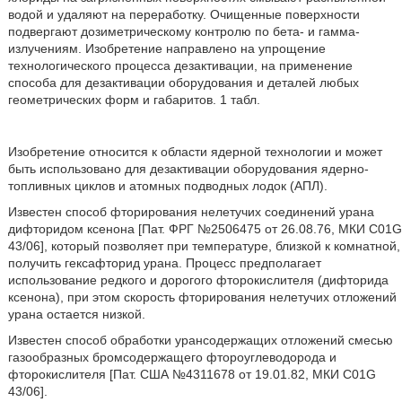
водой и удаляют на переработку. Очищенные поверхности
подвергают дозиметрическому контролю по бета- и гамма-
излучениям. Изобретение направлено на упрощение
технологического процесса дезактивации, на применение
способа для дезактивации оборудования и деталей любых
геометрических форм и габаритов. 1 табл.
Изобретение относится к области ядерной технологии и может
быть использовано для дезактивации оборудования ядерно-
топливных циклов и атомных подводных лодок (АПЛ).
Известен способ фторирования нелетучих соединений урана
дифторидом ксенона [Пат. ФРГ №2506475 от 26.08.76, МКИ С01G
43/06], который позволяет при температуре, близкой к комнатной,
получить гексафторид урана. Процесс предполагает
использование редкого и дорогого фторокислителя (дифторида
ксенона), при этом скорость фторирования нелетучих отложений
урана остается низкой.
Известен способ обработки урансодержащих отложений смесью
газообразных бромсодержащего фтороуглеводорода и
фторокислителя [Пат. США №4311678 от 19.01.82, МКИ С01G
43/06].