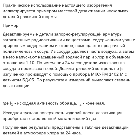
Практическое использование настоящего изобретения
иллюстрируется примером массовой дезактивации нескольких
деталей различной формы.
Пример.
Дезактивируемые детали запорно-регулирующей арматуры,
загрязненные радиоактивными веществами, содержащими уран с
природным содержанием изотопов, помещают в прозрачный
полиэтиленовый сосуд. Из сосуда удаляют часть воздуха, а затем
в него напускают насыщенный водяной пар и хлор в объемном
отношении 1:10. По истечении 24 часов детали извлекают из
сосуда и промывают водой. Дозиметрический контроль по β-
излучению производят с помощью прибора МКС-РМ 1402 М с
датчиком БД-05. По результатам измерений вычисляют степень
дезактивации
где I
- исходная активность образца, I
- конечная.
1
2
Исходная тусклая поверхность изделий после дезактивации
приобретает естественный металлический цвет.
Полученные результаты представлены в таблице дезактивации
деталей в атмосфере хлора за 24 часа.