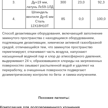
3.
Ду=19 мм,
300
23,0
92,3
латунь Лс59-1ЛД
Шпиндель
вентиля Ду=6 мм
4.
85
0,0
100,0
Сталь
12Х18Н10Т
Способ дезактивации оборудования, включающий заполнение
замкнутого пространства с находящимся оборудованием,
подлежащим дезактивации, химически активной газообразной
средой, отличающийся тем, что замкнутое пространство
герметизируют, откачивают часть воздуха, напускают
насыщенный водяной пар и хлор до атмосферного давления,
выдерживают 24 ч, образовавшиеся хлориды на загрязненных
поверхностях смывают распыленной водой и удаляют на
переработку, а очищенные поверхности подвергают
дозиметрическому контролю по бета- и гамма-излучениям.
Похожие патенты:
Композиция для долговременного хранения