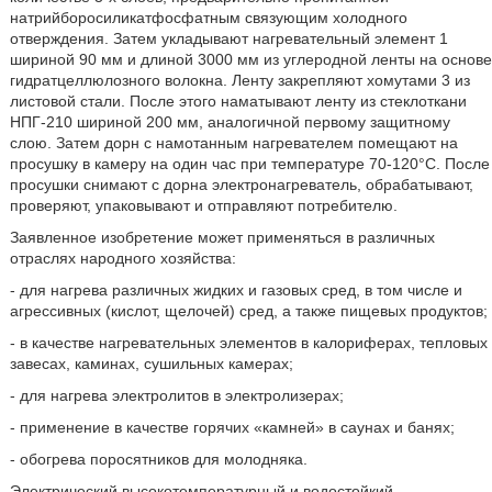
натрийборосиликатфосфатным связующим холодного
отверждения. Затем укладывают нагревательный элемент 1
шириной 90 мм и длиной 3000 мм из углеродной ленты на основе
гидратцеллюлозного волокна. Ленту закрепляют хомутами 3 из
листовой стали. После этого наматывают ленту из стеклоткани
НПГ-210 шириной 200 мм, аналогичной первому защитному
слою. Затем дорн с намотанным нагревателем помещают на
просушку в камеру на один час при температуре 70-120°С. После
просушки снимают с дорна электронагреватель, обрабатывают,
проверяют, упаковывают и отправляют потребителю.
Заявленное изобретение может применяться в различных
отраслях народного хозяйства:
- для нагрева различных жидких и газовых сред, в том числе и
агрессивных (кислот, щелочей) сред, а также пищевых продуктов;
- в качестве нагревательных элементов в калориферах, тепловых
завесах, каминах, сушильных камерах;
- для нагрева электролитов в электролизерах;
- применение в качестве горячих «камней» в саунах и банях;
- обогрева поросятников для молодняка.
Электрический высокотемпературный и водостойкий