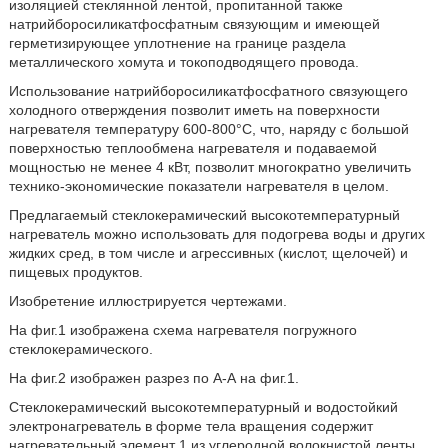
изоляцией стеклянной лентой, пропитанной также
натрийборосиликатфосфатным связующим и имеющей
герметизирующее уплотнение на границе раздела
металлического хомута и токоподводящего провода.
Использование натрийборосиликатфосфатного связующего
холодного отверждения позволит иметь на поверхности
нагревателя температуру 600-800°С, что, наряду с большой
поверхностью теплообмена нагревателя и подаваемой
мощностью не менее 4 кВт, позволит многократно увеличить
технико-экономические показатели нагревателя в целом.
Предлагаемый стеклокерамический высокотемпературный
нагреватель можно использовать для подогрева воды и других
жидких сред, в том числе и агрессивных (кислот, щелочей) и
пищевых продуктов.
Изобретение иллюстрируется чертежами.
На фиг.1 изображена схема нагревателя погружного
стеклокерамического.
На фиг.2 изображен разрез по А-А на фиг.1.
Стеклокерамический высокотемпературный и водостойкий
электронагреватель в форме тела вращения содержит
нагревательный элемент 1 из углеродной волокнистой ленты,