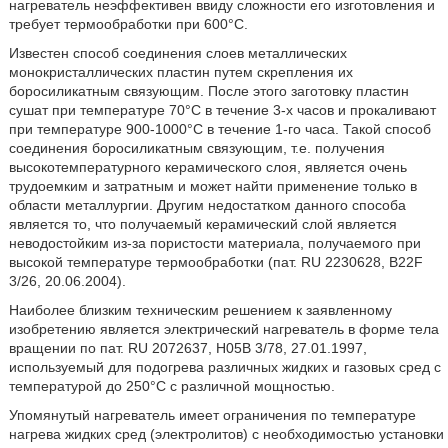
нагреватель неэффективен ввиду сложности его изготовления и
требует термообработки при 600°С.
Известен способ соединения слоев металлических
монокристаллических пластин путем скрепления их
боросиликатным связующим. После этого заготовку пластин
сушат при температуре 70°С в течение 3-х часов и прокаливают
при температуре 900-1000°С в течение 1-го часа. Такой способ
соединения боросиликатным связующим, т.е. получения
высокотемпературного керамического слоя, является очень
трудоемким и затратным и может найти применение только в
области металлургии. Другим недостатком данного способа
является то, что получаемый керамический слой является
неводостойким из-за пористости материала, получаемого при
высокой температуре термообработки (пат. RU 2230628, B22F
3/26, 20.06.2004).
Наиболее близким техническим решением к заявленному
изобретению является электрический нагреватель в форме тела
вращении по пат. RU 2072637, Н05В 3/78, 27.01.1997,
используемый для подогрева различных жидких и газовых сред с
температурой до 250°С с различной мощностью.
Упомянутый нагреватель имеет ограничения по температуре
нагрева жидких сред (электролитов) с необходимостью установки