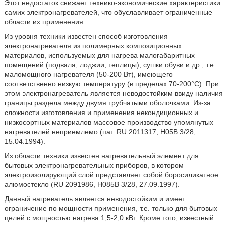
Этот недостаток снижает технико-экономические характеристики
самих электронагревателей, что обуславливает ограниченные
области их применения.
Из уровня техники известен способ изготовления
электронагревателя из полимерных композиционных
материалов, используемых для нагрева малогабаритных
помещений (подвала, лоджии, теплицы), сушки обуви и др., т.е.
маломощного нагревателя (50-200 Вт), имеющего
соответственно низкую температуру (в пределах 70-200°С). При
этом электронагреватель является неводостойким ввиду наличия
границы раздела между двумя трубчатыми оболочками. Из-за
сложности изготовления и применения некондиционных и
низкосортных материалов массовое производство упомянутых
нагревателей неприемлемо (пат. RU 2011317, Н05В 3/28,
15.04.1994).
Из области техники известен нагревательный элемент для
бытовых электронагревательных приборов, в котором
электроизолирующий слой представляет собой боросиликатное
алюмостекло (RU 2091986, Н085В 3/28, 27.09.1997).
Данный нагреватель является неводостойким и имеет
ограничение по мощности применения, т.е. только для бытовых
целей с мощностью нагрева 1,5-2,0 кВт. Кроме того, известный