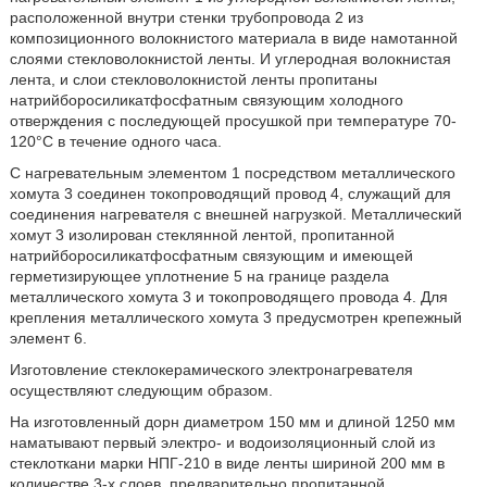
расположенной внутри стенки трубопровода 2 из
композиционного волокнистого материала в виде намотанной
слоями стекловолокнистой ленты. И углеродная волокнистая
лента, и слои стекловолокнистой ленты пропитаны
натрийборосиликатфосфатным связующим холодного
отверждения с последующей просушкой при температуре 70-
120°С в течение одного часа.
С нагревательным элементом 1 посредством металлического
хомута 3 соединен токопроводящий провод 4, служащий для
соединения нагревателя с внешней нагрузкой. Металлический
хомут 3 изолирован стеклянной лентой, пропитанной
натрийборосиликатфосфатным связующим и имеющей
герметизирующее уплотнение 5 на границе раздела
металлического хомута 3 и токопроводящего провода 4. Для
крепления металлического хомута 3 предусмотрен крепежный
элемент 6.
Изготовление стеклокерамического электронагревателя
осуществляют следующим образом.
На изготовленный дорн диаметром 150 мм и длиной 1250 мм
наматывают первый электро- и водоизоляционный слой из
стеклоткани марки НПГ-210 в виде ленты шириной 200 мм в
количестве 3-х слоев, предварительно пропитанной