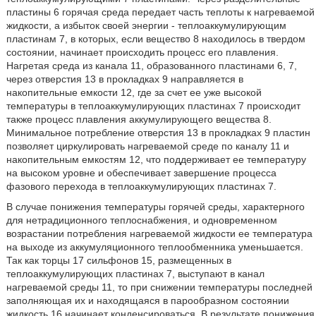
пластины 6 горячая среда передает часть теплоты к нагреваемой
жидкости, а избыток своей энергии - теплоаккумулирующим
пластинам 7, в которых, если вещество 8 находилось в твердом
состоянии, начинает происходить процесс его плавления.
Нагретая среда из канала 11, образованного пластинами 6, 7,
через отверстия 13 в прокладках 9 направляется в
накопительные емкости 12, где за счет ее уже высокой
температуры в теплоаккумулирующих пластинах 7 происходит
также процесс плавления аккумулирующего вещества 8.
Минимальное потребление отверстия 13 в прокладках 9 пластин
позволяет циркулировать нагреваемой среде по каналу 11 и
накопительным емкостям 12, что поддерживает ее температуру
на высоком уровне и обеспечивает завершение процесса
фазового перехода в теплоаккумулирующих пластинах 7.
В случае понижения температуры горячей среды, характерного
для нетрадиционного теплоснабжения, и одновременном
возрастании потребления нагреваемой жидкости ее температура
на выходе из аккумуляционного теплообменника уменьшается.
Так как торцы 17 сильфонов 15, размещенных в
теплоаккумулирующих пластинах 7, выступают в канал
нагреваемой среды 11, то при снижении температуры последней
заполняющая их и находящаяся в парообразном состоянии
жидкость 16 начинает конденсироваться. В результате понижения