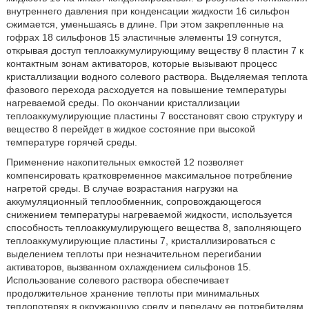
внутреннего давления при конденсации жидкости 16 сильфон
сжимается, уменьшаясь в длине. При этом закрепленные на
гофрах 18 сильфонов 15 эластичные элементы 19 согнутся,
открывая доступ теплоаккумулирующиму веществу 8 пластин 7 к
контактным зонам активаторов, которые вызывают процесс
кристаллизации водного солевого раствора. Выделяемая теплота
фазового перехода расходуется на повышение температуры
нагреваемой среды. По окончании кристаллизации
теплоаккумулирующие пластины 7 восстановят свою структуру и
вещество 8 перейдет в жидкое состояние при высокой
температуре горячей среды.
Применение накопительных емкостей 12 позволяет
компенсировать кратковременное максимальное потребление
нагретой среды. В случае возрастания нагрузки на
аккумуляционный теплообменник, сопровождающегося
снижением температуры нагреваемой жидкости, используется
способность теплоаккумулирующего вещества 8, заполняющего
теплоаккумулирующие пластины 7, кристаллизироваться с
выделением теплоты при незначительном перегибании
активаторов, вызванном охлаждением сильфонов 15.
Использование солевого раствора обеспечивает
продолжительное хранение теплоты при минимальных
теплопотерях в окружающую среду и передачу ее потребителям