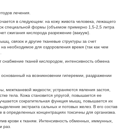
етодов лечения.
ючается в следующем: на кожу живота человека, лежащего
шок специальной формы (объемом примерно 1,5-2,5 литра
счет сжигания кислорода разрежение (вакуум).
ц, связок и другие тканевые структуры за счет
на необходимое для оздоровления время (так как чем
.
 снабжение тканей кислородом, интенсивность обмена
, основанный на возникновении гиперемии, раздражении
ы, межтканевой жидкости; устраняются явления застоя,
тке тела. Кожа становится упругой, повышается ее
лучшается сократительная функция мышц, повышается их
выделение экстракта сальных и потовых желез. В его состав
ые в определенных концентрациях токсичны для организма.
лив крови к тканям. Интенсивность обменных, иммунных,
и раз.