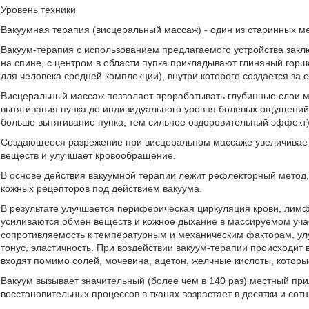
Уровень техники
Вакуумная терапия (висцеральный массаж) - один из старинных м
Вакуум-терапия с использованием предлагаемого устройства закл
на спине, с центром в области пупка прикладывают глиняный гор
для человека средней комплекции), внутри которого создается за 
Висцеральный массаж позволяет прорабатывать глубинные слои мыш
вытягивания пупка до индивидуального уровня болевых ощущений 
больше вытягивание пупка, тем сильнее оздоровительный эффект)
Создающееся разрежение при висцеральном массаже увеличивает
веществ и улучшает кровообращение.
В основе действия вакуумной терапии лежит рефлекторный метод
кожных рецепторов под действием вакуума.
В результате улучшается периферическая циркуляция крови, лимф
усиливаются обмен веществ и кожное дыхание в массируемом учас
сопротивляемость к температурным и механическим факторам, у
тонус, эластичность. При воздействии вакуум-терапии происходит 
входят помимо солей, мочевина, ацетон, желчные кислоты, котор
Вакуум вызывает значительный (более чем в 140 раз) местный при
восстановительных процессов в тканях возрастает в десятки и сотн