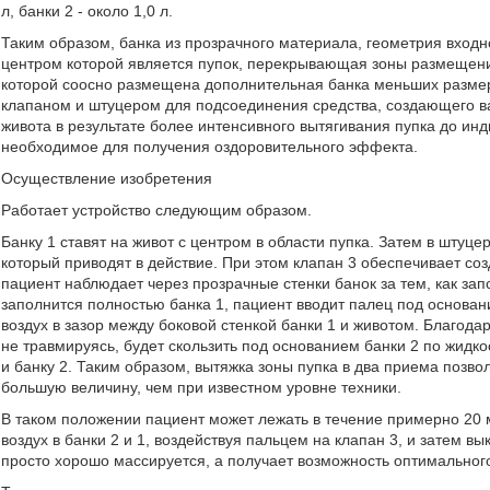
л, банки 2 - около 1,0 л.
Таким образом, банка из прозрачного материала, геометрия входно
центром которой является пупок, перекрывающая зоны размещения
которой соосно размещена дополнительная банка меньших разме
клапаном и штуцером для подсоединения средства, создающего в
живота в результате более интенсивного вытягивания пупка до и
необходимое для получения оздоровительного эффекта.
Осуществление изобретения
Работает устройство следующим образом.
Банку 1 ставят на живот с центром в области пупка. Затем в штуце
который приводят в действие. При этом клапан 3 обеспечивает со
пациент наблюдает через прозрачные стенки банок за тем, как запо
заполнится полностью банка 1, пациент вводит палец под основани
воздух в зазор между боковой стенкой банки 1 и животом. Благода
не травмируясь, будет скользить под основанием банки 2 по жид
и банку 2. Таким образом, вытяжка зоны пупка в два приема позвол
большую величину, чем при известном уровне техники.
В таком положении пациент может лежать в течение примерно 20 м
воздух в банки 2 и 1, воздействуя пальцем на клапан 3, и затем вы
просто хорошо массируется, а получает возможность оптимальног