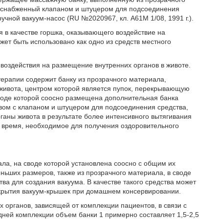
 и снабженный клапаном и штуцером для подсоединения
ручной вакуум-насос (RU №2020967, кл. А61М 1/08, 1991 г.).
 в качестве горшка, оказывающего воздействие на
ожет быть использовано как одно из средств местного
 воздействия на размещение внутренних органов в животе.
терапии содержит банку из прозрачного материала,
 живота, центром которой является пупок, перекрывающую
воде которой соосно размещена дополнительная банка
ом с клапаном и штуцером для подсоединения средства,
аны живота в результате более интенсивного вытягивания
 время, необходимое для получения оздоровительного
ла, на своде которой установлена соосно с общим их
ьших размеров, также из прозрачного материала, в своде
ва для создания вакуума. В качестве такого средства может
акрытия вакуум-крышек при домашнем консервировании.
органов, зависящей от комплекции пациентов, в связи с
дней комплекции объем банки 1 примерно составляет 1,5-2,5