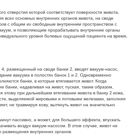
го отверстия которой соответствует поверхности живота,
 всех основных внутренних органов живота, на своде
ров с общим их свободным внутренним пространством с
акуум, и позволяющим прорабатывать внутренние органы
ндивидуального уровня болевых ощущений пациента на время,
р 4, размещенный на своде банки 2, вводят вакуум-насос,
здание вакуума в полостях банок 1 и 2. Одновременно
лняются банки, в которые втягивается живот. Когда
е банки, надавливая на живот, пуская, таким образом,
ря этому при дальнейшем втягивании живота в банку 2 кожа,
кости, выделяемой жировыми и потовыми железами, заполняя
яет, не травмируя кожу, вытянуть живот на значительно
инут пассивно, а может, для большего эффекта, впускать
качивать воздух вакуум-насосом. В этом случае, живот не
о размещения внутренних органов.