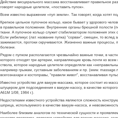
Действие висцерального массажа восстанавливает правильное раз
говорят народные целители, «поставить пупок».
Всем известно выражение «пуп земли». Так говорят, когда хотят по
Крепкое цельное пупочное кольцо, какое бывает у здорового чело
в правильном положении. Внутренние органы брюшной полости (пече
ткани. А пупочное кольцо служит стабилизатором положения этих 
Если умбиликус (лат. название пупка) "сорван", смещен, то вслед
зажимаются, протоки скручиваются. Жизненно важные процессы, п
болезни.
Рядом с пупком располагаются чрезвычайно важные точки, в частн
которого отходят три артерии, направляющие кровь почти ко все
ствола, которое народные целители определяли как «неправильны
например грыжам, суставным заболеваниям и пр. (www. massage.n
всего
знахари и костоправы, "правили живот", восстанавливая пуль
Известно устройство для вакуум-массажа, которое состоит из мас
штуцером для подсоединения к вакуум-насосу, в качестве которог
А61М 1/08, 1984 г.).
Недостатками известного устройства являются сложность конструк
шприца, используемого в качестве вакуум-насоса, и невозможност
Наиболее близким аналогом по технической сущности и проявляе
качестве прототипа, является устройство для вакуум-массажа, с