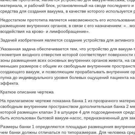
материала, и рабочий блок, установленный на своде последнего
средства для создания вакуума, в качестве которого используется 
Недостатком прототипа является невозможность его использования
размещение внутренних органов, в связи с его назначением: «...м
воздействия на крово- и лимфообращение».
Задачей изобретения является создание устройства для активного
Указанная задача обеспечивается тем, что устройство для вакуум-
геометрия входного отверстия которой соответствует поверхности
зоны размещения всех основных внутренних органов живота, на с
меньших размеров с общим их свободным внутренним пространств
создающего вакуум, и позволяющим прорабатывать внутренние орг
пупка до индивидуального уровня болевых ощущений пациента на
эффекта.
Краткое описание чертежа
На прилагаемом чертеже показана банка 1 из прозрачного материа
свободным внутренним пространством дополнительная банка 2 мен
которой размещен клапан 3 в штуцере 4 для подсоединения средст
быть использован бытовой вакуум-насос, предназначенный для з
Размеры банки 1 определяются площадью размещения внутренних 
чем банки должны отличаться по типоразмерам. Для человека сре