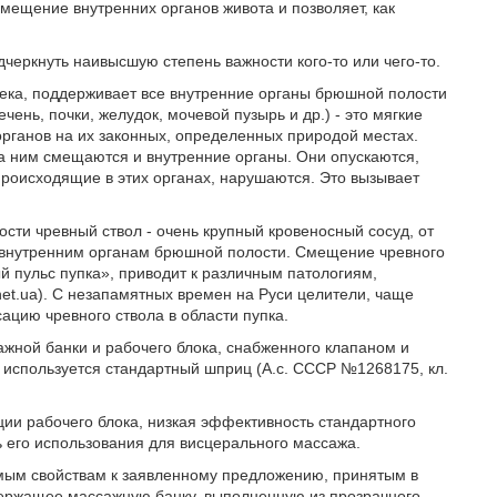
мещение внутренних органов живота и позволяет, как
дчеркнуть наивысшую степень важности кого-то или чего-то.
века, поддерживает все внутренние органы брюшной полости
нь, почки, желудок, мочевой пузырь и др.) - это мягкие
органов на их законных, определенных природой местах.
 за ним смещаются и внутренние органы. Они опускаются,
роисходящие в этих органах, нарушаются. Это вызывает
ости чревный ствол - очень крупный кровеносный сосуд, от
м внутренним органам брюшной полости. Смещение чревного
й пульс пупка», приводит к различным патологиям,
et.ua). С незапамятных времен на Руси целители, чаще
сацию чревного ствола в области пупка.
сажной банки и рабочего блока, снабженного клапаном и
о используется стандартный шприц (А.с. СССР №1268175, кл.
ции рабочего блока, низкая эффективность стандартного
ь его использования для висцерального массажа.
мым свойствам к заявленному предложению, принятым в
одержащее массажную банку, выполненную из прозрачного