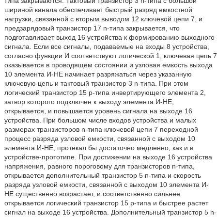
типа закрываются. Тактовый транзистор 3 n-типа с большой
шириной канала обеспечивает быстрый разряд емкостной
нагрузки, связанной с вторым выводом 12 ключевой цепи 7, и
предзарядовый транзистор 17 n-типа закрывается, что
подготавливает выход 16 устройства к формированию выходного
сигнала. Если все сигналы, подаваемые на входы 8 устройства,
согласно функции И соответствуют логической 1, ключевая цепь 7
оказывается в проводящем состоянии и узловая емкость выхода
10 элемента И-НЕ начинает разряжаться через указанную
ключевую цепь и тактовый транзистор 3 n-типа. При этом
логический транзистор 15 p-типа инвертирующего элемента 2,
затвор которого подключен к выходу элемента И-НЕ,
открывается, и повышается уровень сигнала на выходе 16
устройства. При большом числе входов устройства и малых
размерах транзисторов n-типа ключевой цепи 7 переходной
процесс разряда узловой емкости, связанной с выходом 10
элемента И-НЕ, протекал бы достаточно медленно, как и в
устройстве-прототипе. При достижении на выходе 16 устройства
напряжения, равного пороговому для транзисторов n-типа,
открывается дополнительный транзистор 5 n-типа и скорость
разряда узловой емкости, связанной с выходом 10 элемента И-
НЕ существенно возрастает, и соответственно сильнее
открывается логический транзистор 15 p-типа и быстрее растет
сигнал на выходе 16 устройства. Дополнительный транзистор 5 n-