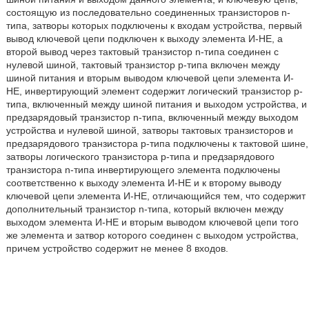
состоящую из последовательно соединенных транзисторов n-
типа, затворы которых подключены к входам устройства, первый
вывод ключевой цепи подключен к выходу элемента И-НЕ, а
второй вывод через тактовый транзистор n-типа соединен с
нулевой шиной, тактовый транзистор р-типа включен между
шиной питания и вторым выводом ключевой цепи элемента И-
НЕ, инвертирующий элемент содержит логический транзистор р-
типа, включенный между шиной питания и выходом устройства, и
предзарядовый транзистор n-типа, включенный между выходом
устройства и нулевой шиной, затворы тактовых транзисторов и
предзарядового транзистора р-типа подключены к тактовой шине,
затворы логического транзистора р-типа и предзарядового
транзистора n-типа инвертирующего элемента подключены
соответственно к выходу элемента И-НЕ и к второму выводу
ключевой цепи элемента И-НЕ, отличающийся тем, что содержит
дополнительный транзистор n-типа, который включен между
выходом элемента И-НЕ и вторым выводом ключевой цепи того
же элемента и затвор которого соединен с выходом устройства,
причем устройство содержит не менее 8 входов.