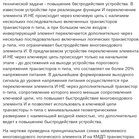
технической задачи - повышение бвстродействия устройства. В
известном устройстве при реализации функции И переключение
элемента И-НЕ происходит через ключевую цепь с наличием
нескольких последовательно включенных транзисторов
транзисторов n-типа, а при большом числе входов -
инвертирующий элемент переключается дополнительно через
несколько последовательно включенных логических транзисторов
p-типа, что ограничивает быстродействие многовходового
элемента И. В предлагаемом устройстве переключение элемента
И-НЕ через ключевую цепь происходит только на начальном
этапе - до достижения на выходе устройства порогового
напряжения транзисторов n-типа, что составляет не более 20%
напряжения питания. В дальнейшем формирование выходного
сигнала до уровня напряжения питания осуществляется при
переключении элемента И-НЕ через дополнительный транзистор
n-типа, сопротивление которого много меньше сопротивления
ключевой цепи, что повышает быстродействие многовходового
элемента И и позволяет использовать в ключевой цепи
транзисторы n-типа с минимальными геометрическими
размерами с наименьшей входной емкостью, что дополнительно
ведет к повышению быстродействия устройства.
На чертеже приведена принципиальная схема заявляемого
многовходового логического элемента И на КМДП транзисторах.