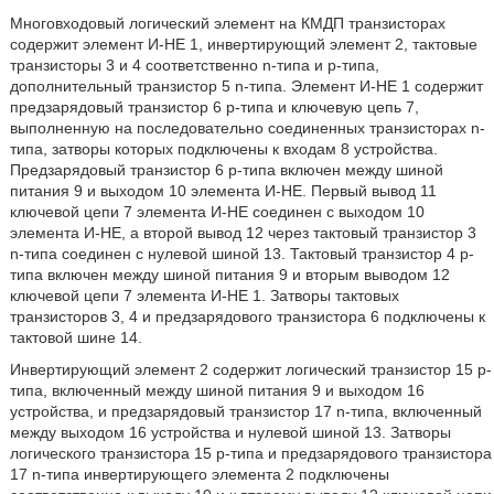
Многовходовый логический элемент на КМДП транзисторах
содержит элемент И-НЕ 1, инвертирующий элемент 2, тактовые
транзисторы 3 и 4 соответственно n-типа и p-типа,
дополнительный транзистор 5 n-типа. Элемент И-НЕ 1 содержит
предзарядовый транзистор 6 p-типа и ключевую цепь 7,
выполненную на последовательно соединенных транзисторах n-
типа, затворы которых подключены к входам 8 устройства.
Предзарядовый транзистор 6 p-типа включен между шиной
питания 9 и выходом 10 элемента И-НЕ. Первый вывод 11
ключевой цепи 7 элемента И-НЕ соединен с выходом 10
элемента И-НЕ, а второй вывод 12 через тактовый транзистор 3
n-типа соединен с нулевой шиной 13. Тактовый транзистор 4 p-
типа включен между шиной питания 9 и вторым выводом 12
ключевой цепи 7 элемента И-НЕ 1. Затворы тактовых
транзисторов 3, 4 и предзарядового транзистора 6 подключены к
тактовой шине 14.
Инвертирующий элемент 2 содержит логический транзистор 15 p-
типа, включенный между шиной питания 9 и выходом 16
устройства, и предзарядовый транзистор 17 n-типа, включенный
между выходом 16 устройства и нулевой шиной 13. Затворы
логического транзистора 15 p-типа и предзарядового транзистора
17 n-типа инвертирующего элемента 2 подключены