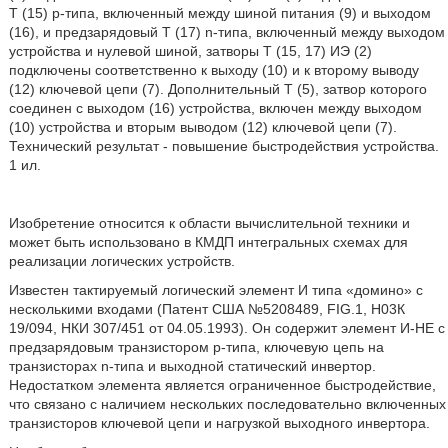
Т (15) р-типа, включенный между шиной питания (9) и выходом
(16), и предзарядовый Т (17) n-типа, включенный между выходом
устройства и нулевой шиной, затворы Т (15, 17) ИЭ (2)
подключены соответственно к выходу (10) и к второму выводу
(12) ключевой цепи (7). Дополнительный Т (5), затвор которого
соединен с выходом (16) устройства, включен между выходом
(10) устройства и вторым выводом (12) ключевой цепи (7).
Технический результат - повышение быстродействия устройства.
1 ил.
Изобретение относится к области вычислительной техники и
может быть использовано в КМДП интегральных схемах для
реализации логических устройств.
Известен тактируемый логический элемент И типа «домино» с
несколькими входами (Патент США №5208489, FIG.1, Н03К
19/094, НКИ 307/451 от 04.05.1993). Он содержит элемент И-НЕ с
предзарядовым транзистором p-типа, ключевую цепь на
транзисторах n-типа и выходной статический инвертор.
Недостатком элемента является ограниченное быстродействие,
что связано с наличием нескольких последовательно включенных
транзисторов ключевой цепи и нагрузкой выходного инвертора.