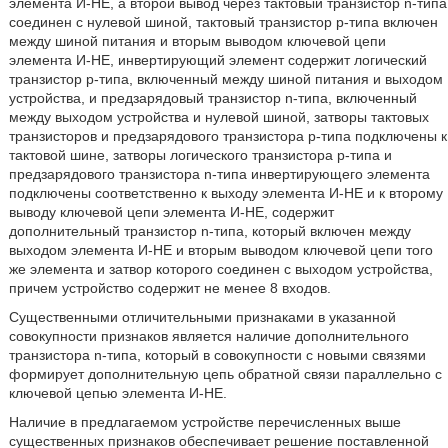
элемента И-НЕ, а второй вывод через тактовый транзистор n-типа
соединен с нулевой шиной, тактовый транзистор p-типа включен
между шиной питания и вторым выводом ключевой цепи
элемента И-НЕ, инвертирующий элемент содержит логический
транзистор p-типа, включенный между шиной питания и выходом
устройства, и предзарядовый транзистор n-типа, включенный
между выходом устройства и нулевой шиной, затворы тактовых
транзисторов и предзарядового транзистора p-типа подключены к
тактовой шине, затворы логического транзистора p-типа и
предзарядового транзистора n-типа инвертирующего элемента
подключены соответственно к выходу элемента И-НЕ и к второму
выводу ключевой цепи элемента И-НЕ, содержит
дополнительный транзистор n-типа, который включен между
выходом элемента И-НЕ и вторым выводом ключевой цепи того
же элемента и затвор которого соединен с выходом устройства,
причем устройство содержит не менее 8 входов.
Существенными отличительными признаками в указанной
совокупности признаков является наличие дополнительного
транзистора n-типа, который в совокупности с новыми связями
формирует дополнительную цепь обратной связи параллельно с
ключевой цепью элемента И-НЕ.
Наличие в предлагаемом устройстве перечисленных выше
существенных признаков обеспечивает решение поставленной