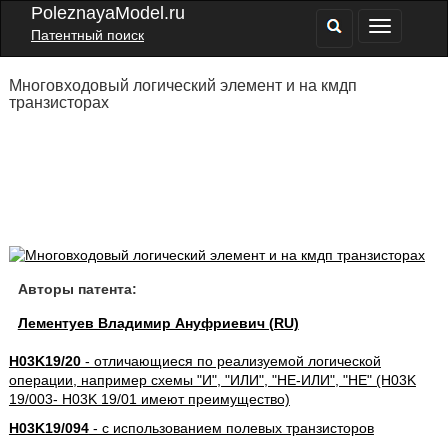
PoleznayaModel.ru
Патентный поиск
Многовходовый логический элемент и на кмдп
транзисторах
Авторы патента:
Лементуев Владимир Ануфриевич (RU)
H03K19/20
- отличающиеся по реализуемой логической
операции, например схемы "И", "ИЛИ", "НЕ-ИЛИ", "НЕ" (H03K
19/003- H03K 19/01 имеют преимущество)
H03K19/094
- с использованием полевых транзисторов