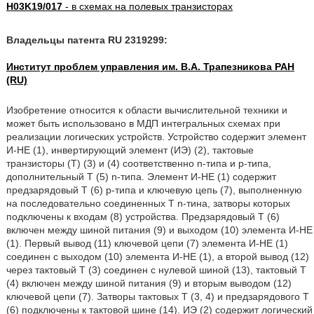
H03K19/017
- в схемах на полевых транзисторах
Владельцы патента RU 2319299:
Институт проблем управления им. В.А. Трапезникова РАН
(RU)
Изобретение относится к области вычислительной техники и
может быть использовано в МДП интегральных схемах при
реализации логических устройств. Устройство содержит элемент
И-НЕ (1), инвертирующий элемент (ИЭ) (2), тактовые
транзисторы (Т) (3) и (4) соответственно n-типа и р-типа,
дополнительный Т (5) n-типа. Элемент И-НЕ (1) содержит
предзарядовый Т (6) р-типа и ключевую цепь (7), выполненную
на последовательно соединенных Т n-тина, затворы которых
подключены к входам (8) устройства. Предзарядовый Т (6)
включен между шиной питания (9) и выходом (10) элемента И-НЕ
(1). Первый вывод (11) ключевой цепи (7) элемента И-НЕ (1)
соединен с выходом (10) элемента И-НЕ (1), а второй вывод (12)
через тактовый Т (3) соединен с нулевой шиной (13), тактовый Т
(4) включен между шиной питания (9) и вторым выводом (12)
ключевой цепи (7). Затворы тактовых Т (3, 4) и предзарядового Т
(6) подключены к тактовой шине (14). ИЭ (2) содержит логический