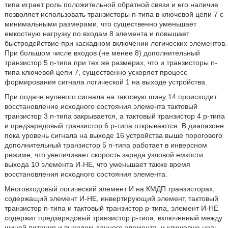
типа играет роль положительной обратной связи и его наличие
позволяет использовать транзисторы n-типа в ключевой цепи 7 с
минимальными размерами, что существенно уменьшает
емкостную нагрузку по входам 8 элемента и повышает
быстродействие при каскадном включении логических элементов.
При большом числе входов (не менее 8) дополнительный
транзистор 5 n-типа при тех же размерах, что и транзисторы n-
типа ключевой цепи 7, существенно ускоряет процесс
формирования сигнала логической 1 на выходе устройства.
При подаче нулевого сигнала на тактовую шину 14 происходит
восстановление исходного состояния элемента тактовый
транзистор 3 n-типа закрывается, а тактовый транзистор 4 p-типа
и предзарядовый транзистор 6 p-типа открываются. В диапазоне
пока уровень сигнала на выходе 16 устройства выше порогового
дополнительный транзистор 5 n-типа работает в инверсном
режиме, что увеличивает скорость заряда узловой емкости
выхода 10 элемента И-НЕ, что уменьшает также время
восстановления исходного состояния элемента.
Многовходовый логический элемент И на КМДП транзисторах,
содержащий элемент И-НЕ, инвертирующий элемент, тактовый
транзистор n-типа и тактовый транзистор р-типа, элемент И-НЕ
содержит предзарядовый транзистор р-типа, включенный между
шиной питания и выходом данного элемента, и ключевую цепь,