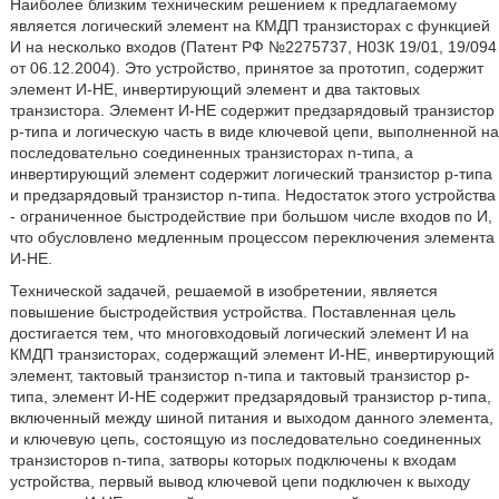
Наиболее близким техническим решением к предлагаемому
является логический элемент на КМДП транзисторах с функцией
И на несколько входов (Патент РФ №2275737, Н03К 19/01, 19/094
от 06.12.2004). Это устройство, принятое за прототип, содержит
элемент И-НЕ, инвертирующий элемент и два тактовых
транзистора. Элемент И-НЕ содержит предзарядовый транзистор
p-типа и логическую часть в виде ключевой цепи, выполненной на
последовательно соединенных транзисторах n-типа, а
инвертирующий элемент содержит логический транзистор p-типа
и предзарядовый транзистор n-типа. Недостаток этого устройства
- ограниченное быстродействие при большом числе входов по И,
что обусловлено медленным процессом переключения элемента
И-НЕ.
Технической задачей, решаемой в изобретении, является
повышение быстродействия устройства. Поставленная цель
достигается тем, что многовходовый логический элемент И на
КМДП транзисторах, содержащий элемент И-НЕ, инвертирующий
элемент, тактовый транзистор n-типа и тактовый транзистор p-
типа, элемент И-НЕ содержит предзарядовый транзистор p-типа,
включенный между шиной питания и выходом данного элемента,
и ключевую цепь, состоящую из последовательно соединенных
транзисторов n-типа, затворы которых подключены к входам
устройства, первый вывод ключевой цепи подключен к выходу