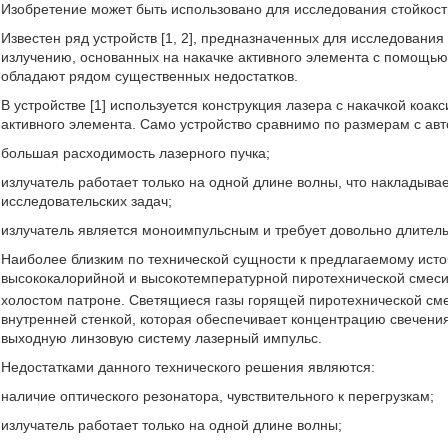
Изобретение может быть использовано для исследования стойкост
Известен ряд устройств [1, 2], предназначенных для исследования
излучению, основанных на накачке активного элемента с помощью
обладают рядом существенных недостатков.
В устройстве [1] используется конструкция лазера с накачкой ко
активного элемента. Само устройство сравнимо по размерам с авт
большая расходимость лазерного пучка;
излучатель работает только на одной длине волны, что накладыва
исследовательских задач;
излучатель является моноимпульсным и требует довольно длитель
Наиболее близким по технической сущности к предлагаемому источн
высококалорийной и высокотемпературной пиротехнической смес
холостом патроне. Светящиеся газы горящей пиротехнической см
внутренней стенкой, которая обеспечивает концентрацию свечени
выходную линзовую систему лазерный импульс.
Недостатками данного технического решения являются:
наличие оптического резонатора, чувствительного к перегрузкам;
излучатель работает только на одной длине волны;