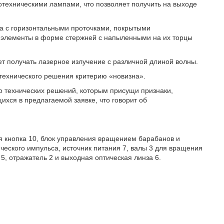
техническими лампами, что позволяет получить на выходе
на с горизонтальными проточками, покрытыми
элементы в форме стержней с напыленными на их торцы
ет получать лазерное излучение с различной длиной волны.
технического решения критерию «новизна».
но технических решений, которым присущи признаки,
хся в предлагаемой заявке, что говорит об
я кнопка 10, блок управления вращением барабанов и
ического импульса, источник питания 7, валы 3 для вращения
5, отражатель 2 и выходная оптическая линза 6.