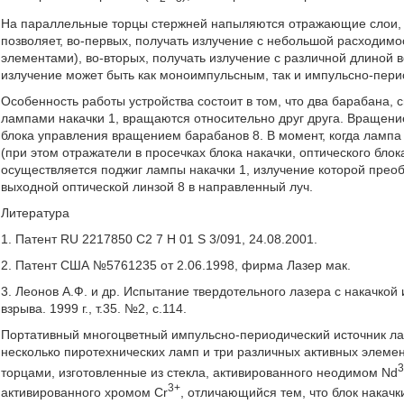
На параллельные торцы стержней напыляются отражающие слои, 
позволяет, во-первых, получать излучение с небольшой расходим
элементами), во-вторых, получать излучение с различной длиной во
излучение может быть как моноимпульсным, так и импульсно-пери
Особенность работы устройства состоит в том, что два барабана
лампами накачки 1, вращаются относительно друг друга. Вращени
блока управления вращением барабанов 8. В момент, когда лампа
(при этом отражатели в просечках блока накачки, оптического бло
осуществляется поджиг лампы накачки 1, излучение которой прео
выходной оптической линзой 8 в направленный луч.
Литература
1. Патент RU 2217850 С2 7 Н 01 S 3/091, 24.08.2001.
2. Патент США №5761235 от 2.06.1998, фирма Лазер мак.
3. Леонов А.Ф. и др. Испытание твердотельного лазера с накачко
взрыва. 1999 г., т.35. №2, с.114.
Портативный многоцветный импульсно-периодический источник ла
несколько пиротехнических ламп и три различных активных элем
торцами, изготовленные из стекла, активированного неодимом Nd
3+
активированного хромом Cr
, отличающийся тем, что блок накач