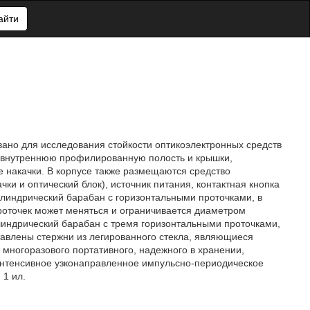
айти
вано для исследования стойкости оптикоэлектронных средств
о внутреннюю профилированную полость и крышки,
 накачки. В корпусе также размещаются средство
и и оптический блок), источник питания, контактная кнопка
илиндрический барабан с горизонтальными проточками, в
роточек может меняться и ограничивается диаметром
индрический барабан с тремя горизонтальными проточками,
авлены стержни из легированного стекла, являющиеся
 многоразового портативного, надежного в хранении,
интенсивное узконаправленное импульсно-периодическое
 1 ил.