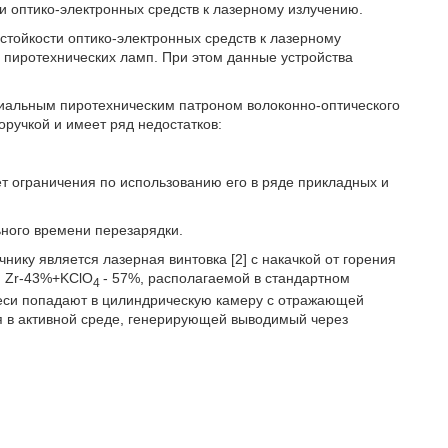
и оптико-электронных средств к лазерному излучению.
 стойкости оптико-электронных средств к лазерному
 пиротехнических ламп. При этом данные устройства
аксиальным пиротехническим патроном волоконно-оптического
оручкой и имеет ряд недостатков:
ет ограничения по использованию его в ряде прикладных и
ного времени перезарядки.
ику является лазерная винтовка [2] с накачкой от горения
и Zr-43%+KClO
- 57%, располагаемой в стандартном
4
еси попадают в цилиндрическую камеру с отражающей
я в активной среде, генерирующей выводимый через