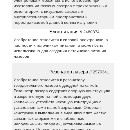
электроники и может быть использовано при
изготовлении газовых лазеров с трехзеркальным
резонатором, с визуально закрытым
внутрирезонаторным пространством и
перестраиваемой длиной волны излучения
Блок питания
// 2480874
Изобретение относится к силовой электронике, в
частности к источникам питания, и может быть
использовано для создания источников питания
лазеров
Резонатор лазера
// 2570341
Изобретение относится к резонатору
твердотельного лазера с диодной накачкой.
Резонатор лазера содержит опорную конструкцию
и закрепленную на ней с помощью двух
крепежных устройств несущую конструкцию с
установленными на ней зеркалами. Опорная
конструкция выполнена в виде двух плит, жестко
связанных стержнями и снабженных
неподвижными опорами, установленными на
основании. Первая плита установлена на