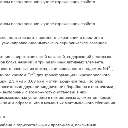
атном использовании к утере отражающих свойств
атном использовании к утере отражающих свойств
го, портативного, надежного в хранении и простого в
е узконаправленное импульсно-периодическое лазерное
чения с пиротехнической накачкой, содержащий несколько
ов блока накачки) и три различных активных элемента,
3+
изготовленных из стекла, активированного неодимом Nd
,
3+
анного хромом Cr
для трансформации широкополосного
мкм, 2,9 мкм и 0,69 мкм и отличающийся тем, что блок
тносительно друга цилиндрических барабанов с проточками,
 выполнены с возможностью установки в них
 возможностью установки в них активных элементов. Кроме
 таким образом, что в момент их максимального сближения
что:
арабана с горизонтальными проточками, покрытыми