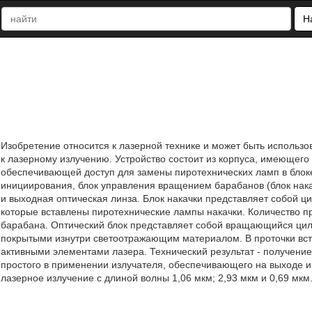
Н
Изобретение относится к лазерной технике и может быть использо
к лазерному излучению. Устройство состоит из корпуса, имеющег
обеспечивающей доступ для замены пиротехнических ламп в блоке
инициирования, блок управления вращением барабанов (блок накачк
и выходная оптическая линза. Блок накачки представляет собой ц
которые вставлены пиротехнические лампы накачки. Количество п
барабана. Оптический блок представляет собой вращающийся цил
покрытыми изнутри светоотражающим материалом. В проточки вст
активными элементами лазера. Технический результат - получение
простого в применении излучателя, обеспечивающего на выходе 
лазерное излучение с длиной волны 1,06 мкм; 2,93 мкм и 0,69 мкм.