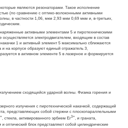
которые являются резонаторами. Такое исполнение
остью (по сравнению с оптико-волоконными активными
лны, в частности 1,06, мкм 2,93 мкм 0,69 мкм и, в-третьих,
одическим.
, снаряженные активными элементами 5 и пиротехническими
е осуществляется электродвигателем, входящим в состав
 накачки 1 и активный элемент 5 максимально сближаются
ка и на корпусе образуют единый отражатель 3,
бразуется в активном элементе 5 в лазерное и формируется
й излучением сходящейся ударной волны. Физика горения и
зерного излучения с пиротехнической накачкой, содержащий
ента, представляющих собой стержни с плоскопараллельными
3+
3+
, стекла, активированного эрбием Er
, и граната,
ки и оптический блок представляют собой цилиндрические