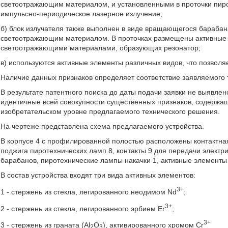
светоотражающим материалом, и установленными в проточки пиро
импульсно-периодическое лазерное излучение;
б) блок излучателя также выполнен в виде вращающегося бараба
светоотражающим материалом. В проточках размещены активные 
светоотражающими материалами, образующих резонатор;
в) используются активные элементы различных видов, что позволя
Наличие данных признаков определяет соответствие заявляемого 
В результате патентного поиска до даты подачи заявки не выявле
идентичные всей совокупности существенных признаков, содержащи
изобретательском уровне предлагаемого технического решения.
На чертеже представлена схема предлагаемого устройства.
В корпусе 4 с профилированной полостью расположены контактна
поджига пиротехнических ламп 8, контакты 9 для передачи электр
барабанов, пиротехнические лампы накачки 1, активные элементы 
В состав устройства входят три вида активных элементов:
3+
1 - стержень из стекла, легированного неодимом Nd
;
3+
2 - стержень из стекла, легированного эрбием Er
;
3+
3 - стержень из граната (Al
О
), активированного хромом Cr
2
3