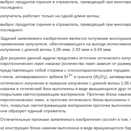
выброс продуктов горения в отражатель, приводящий при многокр
последнего.
излучатель работает только на одной длине волны;
выброс продуктов горения в отражатель, приводящий при многокр
последнего.
Задачей заявляемого изобретения является получение многоразово
применении излучателя, обеспечивающего на выходе интенсивно
излучение с длиной волны 1,06 мкм, 2,93 мкм и 0,69 мкм.
Для решения данной задачи предложен источник оптического излу
пиротехнических ламп накачки (количество ламп зависит от размер
представляющих собой стержни с плоскопараллельными торцами, 
3+
стекла, активированного эрбием Er
и граната (Al
O
), активиров
2
3
оптического излучения в лазерное излучение с длиной волны 1,06 
накачки и оптический блок выполнены в виде вращающихся друг о
покрытыми светоотражающим материалом. Проточки блока накачки
пиротехнических ламп, а проточки оптического блока выполнены с
того, покрытые светоотражающим материалом проточки выполнены
они образуют единый отражатель.
Отличительные признаки заявляемого изобретения состоят в том, 
а) конструкция блока накачки выполнена в виде вращающегося б