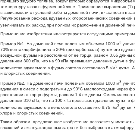
горящего жидкого топлива, вокруг которых образуются микрооб
температуру газов в фурменной зоне. Применение выражения (1) 
в зависимости от условий работы доменной печи, в частности в за
Регулирование расхода вдуваемых хлорорганических соединений в
увеличивать их расход при полном их разложении в доменной печи 
Применение изобретения иллюстрируется следующими примерам
3
Пример №1. На доменной печи полезным объемом 1000 м
уничто
70% пентахлорбифенила и 30% трихлорбензола) путем его вдуван
воздушной фурмы на расстоянии от ее торца, равном 0,65 длины
давлением 300 кПа, что на 90 кПа превышает давление дутья в фу
3
количество вдуваемого в фурму совтола составляло 5 г/м
дутья. А
и хлористых соединений.
3
Пример №2. На доменной печи полезным объемом 1000 м
уничто
вдувания в смеси с подогретыми до 90°С маслоотходами через фо
расстоянии от торца фурмы, равном 1,4 ее длины. Смесь маслоот
давлением 310 кПа, что на 100 кПа превышает давление дутья в 
3
количество вдуваемого в печь совтола составляло 8,75 г/м
дутья. 
хлора и хлористых соединений.
Таким образом, предложенное изобретение позволяет уничтожать 
вложений и эксплуатационных затрат и без выбросов в атмосферу 