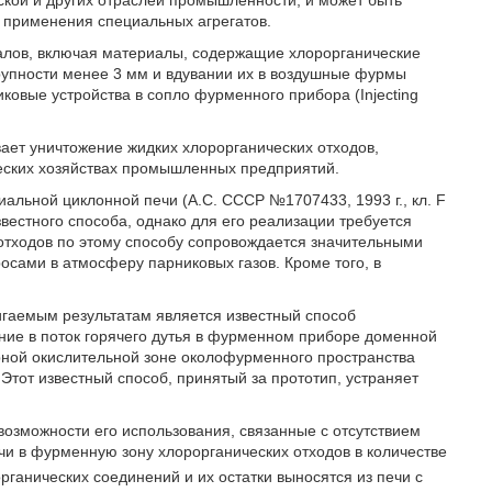
ской и других отраслей промышленности, и может быть
з применения специальных агрегатов.
алов, включая материалы, содержащие хлорорганические
рупности менее 3 мм и вдувании их в воздушные фурмы
овые устройства в сопло фурменного прибора (Injecting
.
вает уничтожение жидких хлорорганических отходов,
ческих хозяйствах промышленных предприятий.
альной циклонной печи (А.С. СССР №1707433, 1993 г., кл. F
звестного способа, однако для его реализации требуется
 отходов по этому способу сопровождается значительными
осами в атмосферу парниковых газов. Кроме того, в
игаемым результатам является известный способ
ние в поток горячего дутья в фурменном приборе доменной
рной окислительной зоне околофурменного пространства
Этот известный способ, принятый за прототип, устраняет
возможности его использования, связанные с отсутствием
чи в фурменную зону хлорорганических отходов в количестве
ганических соединений и их остатки выносятся из печи с