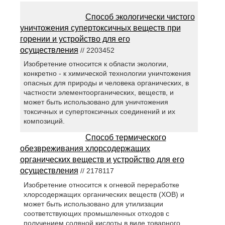
Способ экологически чистого
уничтожения супертоксичных веществ при
горении и устройство для его
осуществления
// 2203452
Изобретение относится к области экологии,
конкретно - к химической технологии уничтожения
опасных для природы и человека органических, в
частности элементоорганических, веществ, и
может быть использовано для уничтожения
токсичных и супертоксичных соединений и их
композиций.
Способ термического
обезвреживания хлорсодержащих
органических веществ и устройство для его
осуществления
// 2178117
Изобретение относится к огневой переработке
хлорсодержащих органических веществ (ХОВ) и
может быть использовано для утилизации
соответствующих промышленных отходов с
получением соляной кислоты в виде товарного