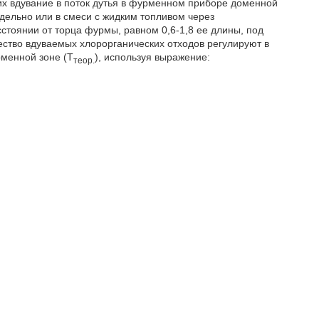
х вдувание в поток дутья в фурменном приборе доменной
дельно или в смеси с жидким топливом через
тоянии от торца фурмы, равном 0,6-1,8 ее длины, под
ство вдуваемых хлорорганических отходов регулируют в
рменной зоне (Т
), используя выражение:
теор.