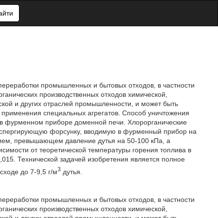
айти
 переработки промышленных и бытовых отходов, в частности
рганических производственных отходов химической,
ской и других отраслей промышленности, и может быть
з применения специальных агрегатов. Способ уничтожения
я в фурменном приборе доменной печи. Хлорорганические
диспергирующую форсунку, вводимую в фурменный прибор на
нием, превышающем давление дутья на 50-100 кПа, а
исимости от теоретической температуры горения топлива в
0,015. Технической задачей изобретения является полное
3
ходе до 7-9,5 г/м
дутья.
 переработки промышленных и бытовых отходов, в частности
рганических производственных отходов химической,