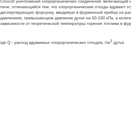
Способ уничтожения хлорорганических соединений, включающий и
печи, отличающийся тем, что хлорорганические отходы вдувают от
диспергирующую форсунку, вводимую в фурменный прибор на расс
давлением, превышающем давление дутья на 50-100 кПа, а количе
зависимости от теоретической температуры горения топлива в фу
3
где Q - расход вдуваемых хлорорганических отходов, г/м
дутья.