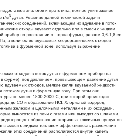
недостатков аналогов и прототипа, полное уничтожение
3
5 г/м
дутья. Решение данной технической задачи
рганических соединений, включающем их вдувание в поток
нические отходы вдувают отдельно или в смеси с жидким
 прибор на расстоянии от торца фурмы, равном 0,6-1,8 ее
а, а количество вдуваемых хлорорганических отходов
 топлива в фурменной зоне, используя выражение
ических отходов в поток дутья в фурменном приборе на
ли в фурме), под давлением, превышающем давление дутья
ю вдуваемых отходов, мелкие капли вдуваемой жидкости
ся потоком дутья в фурменную зону. При этом они
ратуры не менее 1800-2000°С, при которой происходит
рода до СО и образование HCl. Хлористый водород,
вленным железом и щелочными металлами и их оксидами,
орые выносятся из печи с газами или выходят со шлаками.
предотвращает образование вторичных токсичных продуктов
ов в смеси с жидким топливом эффективность разложения
окапли этих соединений располагаются внутри капель