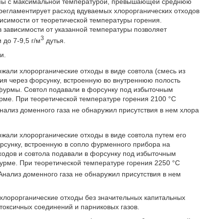
ъемы с максимальной температурой, превышающей среднюю
регламентирует расход вдуваемых хлорорганических отходов
висимости от теоретической температуры горения.
 зависимости от указанной температуры позволяет
3
до 7-9,5 г/м
дутья.
и.
жали хлорорганические отходы в виде совтола (смесь из
ия через форсунку, встроенную во внутреннюю полость
 фурмы. Совтол подавали в форсунку под избыточным
рме. При теоретической температуре горения 2100 °С
нализ доменного газа не обнаружил присутствия в нем хлора
жали хлорорганические отходы в виде совтола путем его
рсунку, встроенную в сопло фурменного прибора на
ходов и совтола подавали в форсунку под избыточным
фурме. При теоретической температуре горения 2250 °С
Анализ доменного газа не обнаружил присутствия в нем
хлорорганические отходы без значительных капитальных
токсичных соединений и парниковых газов.