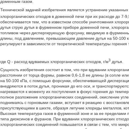
доменным газом.
Технической задачей изобретения является устранение указанных 
хлорорганических отходов в доменной печи при их расходе до 7-9,
обеспечивается тем, что в известном способе уничтожения хлоро
дутья струю дутья в фурменном приборе доменной печи, хлорорга
топливом через диспергирующую форсунку, вводимую в фурменный
длины, под давлением, превышающем давление дутья на 50-100 кП
регулируют в зависимости от теоретической температуры горения
3
где Q - расход вдуваемых хлорорганических отходов, г/м
дутья.
Сущность изобретения состоит в том, что при вдувании хлорорган
расстоянии от торца фурмы, равном 0,6-1,8 ее длины (в сопле и
на 50-100 кПа, с помощью форсунки, обеспечивающей диспергаци
внедряются в поток дутья, проникая до его оси, и транспортируют
нагреваются к моменту их поступления в фокус горения до темпе
полное разложение хлорорганических соединений, окисление угле
поднимаясь с горновыми газами, вступает в реакцию с восстано
присутствующими в шихте, образуя летучие хлориды металлов, кот
Высокая температура газов в фурменной зоне и за ее пределами 
типа диоксинов и фуранов. При вдувании хлорорганических отход
хлорорганических соединений повышается в связи с тем, что микр