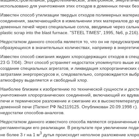
машиностроительной, радиотехнической, электронной, энергетиче
использовано для уничтожения этих отходов в доменных печах бе
Известен способ утилизации твердых отходов полимерных матери
соединения, заключающийся в измельчении этих материалов до к
доменных печей через специальные сопла, вводимые через сальник
plastic scrap into the blast furnace. "STEEL TIMES", 1995, №6, p.216)
Недостатком данного способа является то, что он не предусматри
образующихся в значительных количествах, например в энергети
Известен способ сжигания жидких хлорсодержащих отходов в специ
23 G 7/04). Этот способ устраняет недостаток упомянутого выше и
создание специальных агрегатов, и ликвидация хлорорганических
затратами энергоресурсов и, следовательно, сопровождается выбр
атмосферу выделяется и свободный хлор.
Наиболее близким к изобретению по технической сущности и дост
уничтожения хлорорганических соединений, включающий их вдува
печи и термическое разложение и сжигание их в высокотемперату
доменной печи (Патент РФ №2119125. Опубликован 20.09.1998 г.). 
недостатки способов-аналогов.
Недостатком данного известного способа являются ограниченные 
регламентации его реализации. В результате при увеличении пода
3
не более 3 г на 1 м
дутья происходит неполное разложение хлорор