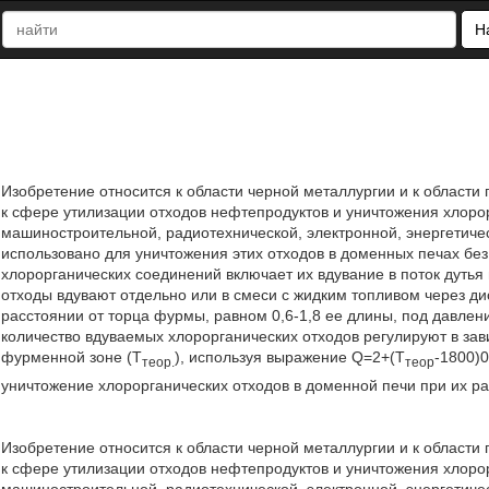
Н
Изобретение относится к области черной металлургии и к области
к сфере утилизации отходов нефтепродуктов и уничтожения хлоро
машиностроительной, радиотехнической, электронной, энергетиче
использовано для уничтожения этих отходов в доменных печах бе
хлорорганических соединений включает их вдувание в поток дуть
отходы вдувают отдельно или в смеси с жидким топливом через 
расстоянии от торца фурмы, равном 0,6-1,8 ее длины, под давле
количество вдуваемых хлорорганических отходов регулируют в зав
фурменной зоне (Т
), используя выражение Q=2+(Т
-1800)­
теор.
теор
уничтожение хлорорганических отходов в доменной печи при их рас
Изобретение относится к области черной металлургии и к области
к сфере утилизации отходов нефтепродуктов и уничтожения хлоро