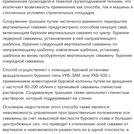
применения громоздкой и тяжелой грузоподъемной техники, что
исключает возможность применения как способа, так и машины в
стесненных условиях строительных площадок.
Сооружение траншеи путем частичного взаимного перекрытия
вертикальных скважин предусмотрено способом секущих свай,
включающим бурение вертикальных скважин по циклу: бурение
лидерной скважины, установление в ней направляющего
шаблона, бурение следующей вертикальной скважины по
направляющему шаблону, извлечение шаблона, установку
шаблона во вновь пробуренную вертикальную скважину, бурение
очередной скважины.
Способ осуществляют с помощью буровой установки
вращательного бурения типа УРБ-ЗАМ, или УКБ-500 с
применением инвентарной буровой колонны путем ее вращения
с частотой 80-200 об/мин с промывкой скважины глинистым
раствором. Создаваемую траншею также заполняют глинистым
раствором, который поддерживает ее стенки.
Основным недостатком этого способа также является
невозможность управления пространственным положением оси
скважины за счет невысокой жесткости бурового става и больших
центробежных сил, что приводит к отклонению осей скважин от
вертикали и невозможности разместить их в одной плоскости, в