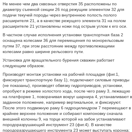
Не менее чем два сквозных отверстия 35 расположены по
диаметру съемной секции 26 под режущим элементом 32 для
подачи текучей породы через внутреннюю полость полого
расширителя 21, а в качестве режущего элемента 31 на полом
расширителе 21 установлены ножи под острым углом к его оси.
В частном случае исполнения установки транспортная база 2
оснащена колесами 36 для перемещения по монорельсовым
путям 37, при этом расстояние между противолежащими
колесами равно ширине рельсового пути.
Установка для вращательного бурения скважин работает
следующим образом.
Производят монтаж установки на рабочей площадке (фиг.1,
фиксируют транспортную базу 1), подключают силовые приводы
(не показаны), производят обвязку гидроприводов, установки,
опробуют в режиме холостого хода, после чего раму 3, лежащую
на платформе 1, поворачивая вокруг шарнира 4, устанавливают в
заданное положение, например вертикальное, и фиксируют.
После этого подвижную раму 6 гидроцилиндром 7 перемещают в
крайнее верхнее положение и собирают компоновку сначала
внешней колонны 9, на торце которой на забое устанавливают
породоразрушающий инструмент 23 (фиг.4). В качестве
породоразрушающего инструмента 23 может выступать коронка;