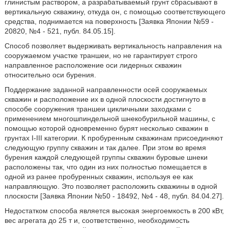
глинистым раствором, а разрабатываемый грунт сбрасывают в
вертикальную скважину, откуда он, с помощью соответствующего
средства, поднимается на поверхность [Заявка Японии №59 -
20820, №4 - 521, публ. 84.05.15].
Способ позволяет выдерживать вертикальность направления на
сооружаемом участке траншеи, но не гарантирует строго
направленное расположение оси лидерных скважин
относительно оси бурения.
Поддержание заданной направленности осей сооружаемых
скважин и расположение их в одной плоскости достигнуто в
способе сооружения траншеи цикличными заходками с
применением многошпиндельной шнекобурильной машины, с
помощью которой одновременно бурят несколько скважин в
грунтах I-III категории. К пробуренным скважинам присоединяют
следующую группу скважин и так далее. При этом во время
бурения каждой следующей группы скважин буровые шнеки
расположены так, что один из них полностью помещается в
одной из ранее пробуренных скважин, используя ее как
направляющую. Это позволяет расположить скважины в одной
плоскости [Заявка Японии №50 - 18492, №4 - 48, публ. 84.04.27].
Недостатком способа является высокая энергоемкость в 200 кВт,
вес агрегата до 25 т и, соответственно, необходимость