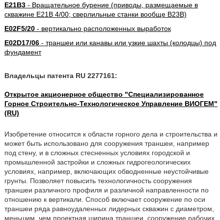
E21B3
- Вращательное бурение (приводы, размещаемые в
скважине E21B 4/00; сверлильные станки вообще B23B)
E02F5/20
- вертикально расположенных выработок
E02D17/06
- траншеи или канавы или узкие шахты (колодцы) под
фундамент
Владельцы патента RU 2277161:
Открытое акционерное общество "Специализированное
Горное Строительно-Технологическое Управление ВИОГЕМ"
(RU)
Изобретение относится к области горного дела и строительства и
может быть использовано для сооружения траншеи, например
под стену, и в сложных стесненных условиях городской и
промышленной застройки и сложных гидрогеологических
условиях, например, включающих обводненные неустойчивые
грунты. Позволяет повысить технологичность сооружения
траншеи различного профиля и различной направленности по
отношению к вертикали. Способ включает сооружение по оси
траншеи ряда равноудаленных лидерных скважин с диаметром,
меньшим, чем проектная ширина траншеи, сооружение рабочих