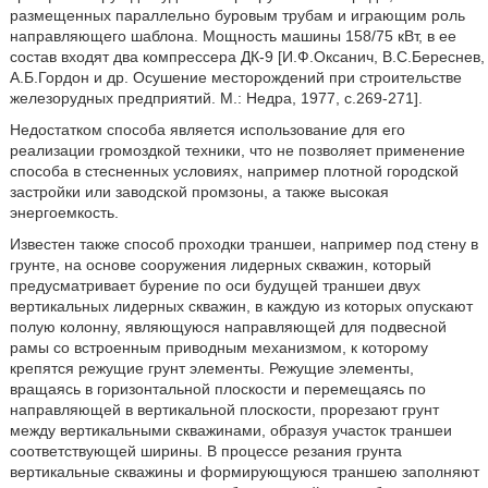
размещенных параллельно буровым трубам и играющим роль
направляющего шаблона. Мощность машины 158/75 кВт, в ее
состав входят два компрессера ДК-9 [И.Ф.Оксанич, В.С.Береснев,
А.Б.Гордон и др. Осушение месторождений при строительстве
железорудных предприятий. М.: Недра, 1977, с.269-271].
Недостатком способа является использование для его
реализации громоздкой техники, что не позволяет применение
способа в стесненных условиях, например плотной городской
застройки или заводской промзоны, а также высокая
энергоемкость.
Известен также способ проходки траншеи, например под стену в
грунте, на основе сооружения лидерных скважин, который
предусматривает бурение по оси будущей траншеи двух
вертикальных лидерных скважин, в каждую из которых опускают
полую колонну, являющуюся направляющей для подвесной
рамы со встроенным приводным механизмом, к которому
крепятся режущие грунт элементы. Режущие элементы,
вращаясь в горизонтальной плоскости и перемещаясь по
направляющей в вертикальной плоскости, прорезают грунт
между вертикальными скважинами, образуя участок траншеи
соответствующей ширины. В процессе резания грунта
вертикальные скважины и формирующуюся траншею заполняют