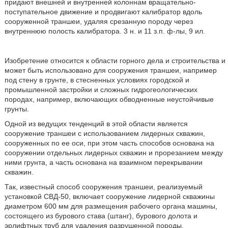
придают внешней и внутренней колоннам вращательно-
поступательное движение и продвигают калибратор вдоль
сооруженной траншеи, удаляя срезанную породу через
внутреннюю полость калибратора. 3 н. и 11 з.п. ф-лы, 9 ил.
Изобретение относится к области горного дела и строительства и
может быть использовано для сооружения траншеи, например
под стену в грунте, в стесненных условиях городской и
промышленной застройки и сложных гидрогеологических
породах, например, включающих обводненные неустойчивые
грунты.
Одной из ведущих тенденций в этой области является
сооружение траншеи с использованием лидерных скважин,
сооруженных по ее оси, при этом часть способов основана на
сооружении отдельных лидерных скважин и прорезанием между
ними грунта, а часть основана на взаимном перекрывании
скважин.
Так, известный способ сооружения траншеи, реализуемый
установкой СВД-50, включает сооружение лидерной скважины
диаметром 600 мм для размещения рабочего органа машины,
состоящего из бурового става (штанг), бурового долота и
эрлифтных труб для удаления разрушенной породы,