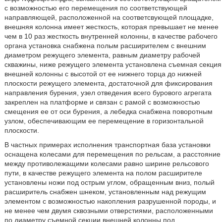
с возможностью его перемещения по соответствующей
направляющей, расположенной на соответсвующей площадке,
внешняя колонна имеет жесткость, которая превышает не менее
чем в 10 раз жесткость внутренней колонны, в качестве рабочего
органа установка снабжена полым расширителем с внешним
диаметром режущего элемента, равным диаметру рабочей
скважины, ниже режущего элемента установлена съемная секция
внешней колонны с высотой от ее нижнего торца до нижней
плоскости режущего элемента, достаточной для фиксирования
направления бурения, узел отведения всего бурового агрегата
закреплен на платформе и связан с рамой с возможностью
смещения ее от оси бурения, а лебедка снабжена поворотным
узлом, обеспечивающим ее перемещение в горизонтальной
плоскости.
В частных примерах исполнения транспортная база установки
оснащена колесами для перемещения по рельсам, а расстояние
между противолежащими колесами равно ширине рельсового
пути, в качестве режущего элемента на полом расширителе
установлены ножи под острым углом, обращенным вниз, полый
расширитель снабжен шнеком, установленным над режущим
элементом с возможностью накопления разрушенной породы, и
не менее чем двумя сквозными отверстиями, расположенными
по диаметру съемной секции внешней колонны под