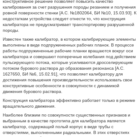
конструктивное решение позволяет повысить качество
калибрования за счет разрушения породы резанием и получения
ровной поверхности стенки [А.С. №1802064, БИ №10, 15.03.93]. К
недостаткам устройства следует отнести то, что конструкция
калибратора не предусматривает транспортировку разрушенной
породы.
Известен также калибратор, в котором калибрирующие элементы
выполнены в виде подпружиненных рабочих планок. В процессе
работы подпружиненные рабочие планки вращаются вокруг оси
калибратора и совершают поперечные колебания под действием
пульсирующего потока, которые усиливаются дросселирующим
потоком бурового раствора до образования резонанса [А.С.
1627650, БИ №6, 15.02.91], что позволяет калибратору для
достижения повышения производительности использовать свои
конструктивные особенности в совокупности с динамикой
движения бурового раствора.
Конструкция калибратора эффективно работает только в режиме
вращательного движения.
Наиболее близким по совокупности существенных признаков и
выбранным в качестве прототипа для калибратора является
калибратор, содержащий полый корпус в виде трубы с
отверстиями, выполненными радиальными. В этих отверстиях