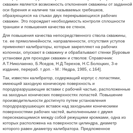
скважин является возможность отклонения скважины от заданной
оси бурения и наличие так называемых гребешков,
образующихся на стыках двух перекрывающихся рабочих
скважин. Это порождает необходимость контроля сплошности
траншеи и повышения качества ее стенок.
Для повышения качества непосредственного ствола скважины,
т.е. ее прямолинейности, направленности, отсутствия уступов
применяют калибраторы, которые закрепляют на рабочих
колоннах, опускают в скважину и обрабатывают стенки [Буровые
установки для проходки скважин и стволов: Справочник:
А.Т.Николаенко, Б.Яседов, Н.Д.Терехов, Н.С.Болоцких, 3-е
издание, перераб. т доп. - М.: Недра, 1985, с.164].
Так, известен калибратор, содержащий корпус с лопастями,
имеющий заходную коническую поверхность и
породоразрушающие вставки с рабочей частью, расположенные
на заходных конических поверхностях лопастей. Повышение
производительности достигнуто путем установления
породоразрушающих вставок над заходными коническими
поверхностями рабочих частей, выполненными с двумя
пересекающимися между собой режущими кромками, одна из
которых расположена на поверхности цилиндра, диаметр
которого равен диаметру калибратора. Предложенное