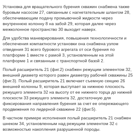
Установка для вращательного бурения скважин снабжена также
буровым насосом 27, связанным с нагнетательным шлангом 28,
обеспечивающим подачу промывочной жидкости через
внутреннюю колонну 8 на забой 29, которая далее через
межколонное пространство 30 выходит наверх.
Для удобства маневрирования, повышения технологичности и
обеспечения компактности установки она снабжена узлом
отведения 31 всего бурового агрегата от оси бурения по
платформе 1 вместе с рамой 3, установленным на этой
платформе 1 и связанным с транспортной базой 2.
Полый расширитель 21 (фиг.2) снабжен режущим элементом 32,
внешний диаметр которого равен диаметру рабочей скважины 25
(фиг.3). Полый расширитель 21 включает съемную секцию 26
внешней колонны 9, которая выступает за нижнюю плоскость
режущего элемента 32 на высоту от ее нижнего торца до нижней
плоскости 33 режущего элемента 32, достаточную для
фиксирования направления бурения за счет ее опережающего
продвижения по лидерной скважине 22 (фиг.5).
В частном примере исполнения полый расширитель 21 снабжен
шнеком 34, установленным над режущим элементом 32 с
возможностью накопления разрушенной породы.