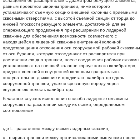
оснащения ее расширителем с диаметром режущего элемента,
равным проектной ширины траншеи, ниже которого
устанавливают съемную секцию внешней колонны с приемными
сквозными отверстиями, с высотой съемной секции от торца до
нижней плоскости режущего элемента, достаточной для ее
опережающего продвижения при расширении по лидерной
скважине для обеспечения возможности совместного с
находящейся в лидерной скважине внутренней колонной
предотвращения отклонения оси сооружаемой рабочей скважины
от оси бурения, которую отсоединяют от расширителя при
достижении ею дна траншеи, после соединения рабочих скважин
устанавливают на внешней колонне корпус полого калибратора,
придают внешней и внутренней колоннам вращательно-
поступательное движение и продвигают калибратор вдоль
сооруженной траншеи, удаляя срезанную породу через
внутреннюю полость калибратора.
В частных случаях исполнения способа лидерные скважины
сооружают на расстоянии между их осями, определяемом
соотношением
где L - расстояние между осями лидерных скважин;
с - ширина траншеи между противолежащими выступами после