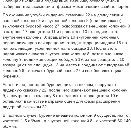
Сообщают колоннам подачу вниз. Величину осевого усилия
выбирают в зависимости от физико-механических свойств пород.
По окончании углубки лидерной скважины 22 на длину секций
внешней колонны 9 и внутренней колонны 8 (они одинаковы),
выключают буровой насос 27, освобождают внешнюю колонной 9
в патроне 17 вращателя 11 и вращатель 10 отсоединяют от
внутренней колонны 8; вращатель 10 внутренней колонны 8
перпендикулярно оси вращения отводят гидроцилиндром 15 по
направляющей, укрепленной на площадке 13. После этого
наращивают сначала внутреннюю колонну 8, потом внешнюю
колонну 9, поднимая секции лебедкой 19, затем вращатель 10
возвращают по площадке 13 на место и соединяют с внутренней
колонной 8, включают буровой насос 27 и возобновляют цикл
бурения.
Аналогично, повторяя бурение цикл за циклом, сооружают
лидерную скважину 22, после чего извлекают внешнюю колонну
9, а внутреннюю колонну 8 отсоединяют от вращателя 10 и
оставляют в качестве направляющей для фазы расширения
лидерной скважины 22.
В частном случае, бурение внешней колонной 9 осуществляют с
частотой 1-5 об/мин, а внутренней колонной 8 - с частотой 60-140
об/мин.