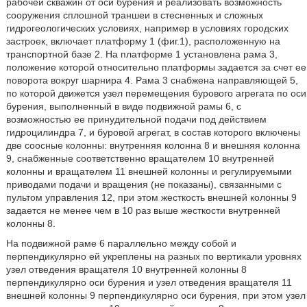
рабочей скважин от оси бурения и реализовать возможность
сооружения сплошной траншеи в стесненных и сложных
гидрогеологических условиях, например в условиях городских
застроек, включает платформу 1 (фиг.1), расположенную на
транспортной базе 2. На платформе 1 установлена рама 3,
положение которой относительно платформы задается за счет ее
поворота вокруг шарнира 4. Рама 3 снабжена направляющей 5,
по которой движется узел перемещения бурового агрегата по оси
бурения, выполненный в виде подвижной рамы 6, с
возможностью ее принудительной подачи под действием
гидроцилиндра 7, и буровой агрегат, в состав которого включены
две соосные колонны: внутренняя колонна 8 и внешняя колонна
9, снабженные соответственно вращателем 10 внутренней
колонны и вращателем 11 внешней колонны и регулируемыми
приводами подачи и вращения (не показаны), связанными с
пультом управления 12, при этом жесткость внешней колонны 9
задается не менее чем в 10 раз выше жесткости внутренней
колонны 8.
На подвижной раме 6 параллельно между собой и
перпендикулярно ей укреплены на разных по вертикали уровнях
узел отведения вращателя 10 внутренней колонны 8
перпендикулярно оси бурения и узел отведения вращателя 11
внешней колонны 9 перпендикулярно оси бурения, при этом узел