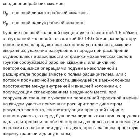
соединения рабочих скважин;
D
- внешний диаметр рабочей скважины;
р
R
- внешний радиус рабочей скважины,
р
бурение внешней колонной осуществляют с частотой 1-5 об/мин,
а внутренней колонной - с частотой 60-140 об/мин, калибратору
дополнительно придают возвратно-поступательное движение
вверх-вниз; удаление разрушенной породы при расширении
осуществляют в зависимости от физико-механических свойств
грунтов сооружаемой рабочей скважины или циклично
повторяющимися операциями подъема накопленной в
расширителе породы вместе с полым расширителем, или с
потоком промывочной жидкости, движущейся в межколонном
пространстве между внутренней и внешней колоннами, с
последующим складированием в заданном месте, при
сооружении траншеи с участками переменной проектной ширины
на каждом участке применяют расширители с диаметром
режущего элемента, соответствующим проектной ширине
данного участка, а перед бурением лидерных скважин сооружают
вдоль оси траншеи по обе ее стороны два рельса с автономными
шпалами на расстоянии друг от друга, превышающем проектную
ширину траншеи и длину шпалы;