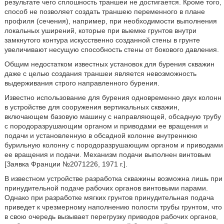
результате чего сплошность траншеи не достигается. Кроме того,
способ не позволяет создать траншею переменного в плане
профиля (сечения), например, при необходимости выполнения
локальных уширений, которые при выемке грунтов внутри
замкнутого контура искусственно созданной стены в грунте
увеличивают несущую способность стены от бокового давления.
Общим недостатком известных установок для бурения скважин
даже с целью создания траншеи является невозможность
выдерживания строго направленного бурения.
Известно использование для бурения одновременно двух колонн
в устройстве для сооружения вертикальных скважин,
включающем базовую машину с направляющей, обсадную трубу
с породоразрушающим органом и приводами ее вращения и
подачи и установленную в обсадной колонне внутреннюю
бурильную колонну с породоразрушающим органом и приводами
ее вращения и подачи. Механизм подачи выполнен винтовым
[Заявка Франции №2071226, 1971 г.].
В известном устройстве разработка скважины возможна лишь при
принудительной подаче рабочих органов винтовыми парами.
Однако при разработке мягких грунтов принудительная подача
приведет к чрезмерному наполнению полости трубы грунтом, что
в свою очередь вызывает перегрузку приводов рабочих органов,