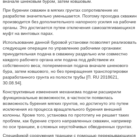
вначале шнековым буром, затем ковшовым.
При бурении скважин в мягких грунтах сопротивление их
разработке значительно уменьшается. Поэтому проходка скважин
производится без дополнительного напорного усилия на рабочие
органы. Это достигается путем отключения самозатягивающихся
муфт на винтовых парах.
Использование данной буровой установки позволяет реализовать
следующие операции по управлению рабочими органами:
принудительная подача в скважину раздельно или совместно
каждого рабочего органа или подача под действием их
собственного веса; попеременная подача вначале шнекового
бура, затем ковшового, но без прекращения транспортировки
разработанного грунта из полости трубы [П. RU 2018621,
30.08.94].
Конструктивные изменения механизма подачи расширили
функциональные возможности, в частности появилась
возможность бурения мягких грунтов, но достигнуто это путем
исключения из процесса вращательного бурения внешней
колонны. Кроме того, установка по прототипу не решает таких
проблем, как бурение строго направленных скважин, например
по оси траншеи, в сложных неустойчивых обводненных грунтах.
Спецификой сооружения траншеи с помощью перекрывающихся