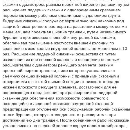
скважин с диаметром, равным проектной ширине траншеи, путем
расширения лидерных скважин с одновременным срезанием
перемычек между рабочими скважинами с удалением грунта.
Лидерные скважины сооружают вертикально или наклонно под
защитой тиксотропного раствора на расстоянии между их осями
меньшем, чем проектная ширина траншеи, путем независимого
бурения в противофазе внешней и внутренней колоннами,
обеспечивая превышение жесткости внешней колонны по
сравнению с жесткостью внутренней колонны не менее чем в 10
раз. Расширение лидерной скважины осуществляют путем
извлечения из нее внешней колонны и оснащения ее полым
расширителем с диаметром режущего элемента, равным
проектной ширине траншеи, ниже которого устанавливают
съемную секцию внешней колонны с приемными сквозными
отверстиями с высотой съемной секции от нижнего торца до
нижней плоскости режущего элемента, достаточной для ее
опережающего продвижения при расширении по лидерной
скважине для обеспечения возможности совместного с
находящейся в лидерной скважине внутренней колонной
предотвращения отклонения оси сооружаемой рабочей скважины
от оси бурения, которую отсоединяют от расширителя при
достижении ею дна траншеи. После соединения рабочих скважин
устанавливают на внешней колонне корпус полого калибратора,