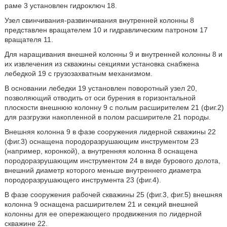
раме 3 установлен гидроключ 18.
Узел свинчивания-развинчивания внутренней колонны 8
представлен вращателем 10 и гидравлическим патроном 17
вращателя 11.
Для наращивания внешней колонны 9 и внутренней колонны 8 и
их извлечения из скважины секциями установка снабжена
лебедкой 19 с грузозахватным механизмом.
В основании лебедки 19 установлен поворотный узел 20,
позволяющий отводить от оси бурения в горизонтальной
плоскости внешнюю колонну 9 с полым расширителем 21 (фиг.2)
для разгрузки накопленной в полом расширителе 21 породы.
Внешняя колонна 9 в фазе сооружения лидерной скважины 22
(фиг.3) оснащена породоразрушающим инструментом 23
(например, коронкой), а внутренняя колонна 8 оснащена
породоразрушающим инструментом 24 в виде бурового долота,
внешний диаметр которого меньше внутреннего диаметра
породоразрушающего инструмента 23 (фиг.4).
В фазе сооружения рабочей скважины 25 (фиг.3, фиг.5) внешняя
колонна 9 оснащена расширителем 21 и секций внешней
колонны для ее опережающего продвижения по лидерной
скважине 22.