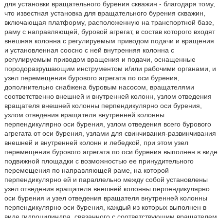
для установки вращательного бурения скважин - благодаря тому,
что известная установка для вращательного бурения скважин,
включающая платформу, расположенную на транспортной базе,
раму с направляющей, буровой агрегат, в состав которого входят
внешняя колонна с регулируемым приводом подачи и вращения
и установленная соосно с ней внутренняя колонна с
регулируемым приводом вращения и подачи, оснащенные
породоразрушающим инструментом и/или рабочими органами, и
узел перемещения бурового агрегата по оси бурения,
дополнительно снабжена буровым насосом, вращателями
соответственно внешней и внутренней колонн, узлом отведения
вращателя внешней колонны перпендикулярно оси бурения,
узлом отведения вращателя внутренней колонны
перпендикулярно оси бурения, узлом отведения всего бурового
агрегата от оси бурения, узлами для свинчивания-развинчивания
внешней и внутренней колонн и лебедкой, при этом узел
перемещения бурового агрегата по оси бурения выполнен в виде
подвижной площадки с возможностью ее принудительного
перемещения по направляющей раме, на которой
перпендикулярно ей и параллельно между собой установлены
узел отведения вращателя внешней колонны перпендикулярно
оси бурения и узел отведения вращателя внутренней колонны
перпендикулярно оси бурения, каждый из которых выполнен в
виде гидроцилиндра, связанного с соответствующим вращателем