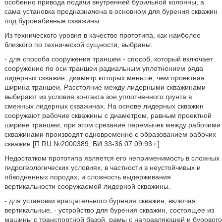
особенно привода подачи внутренней бурильной колонны, а
сама установка предназначена в основном для бурения скважин
под буронабивные скважины.
Из технического уровня в качестве прототипа, как наиболее
близкого по технической сущности, выбраны:
- для способа сооружения траншеи - способ, который включает
сооружение по оси траншеи радиальным уплотнением ряда
лидерных скважин, диаметр которых меньше, чем проектная
ширина траншеи. Расстояние между лидерными скважинами
выбирают из условия контакта зон уплотненного грунта в
смежных лидерных скважинах. На основе лидерных скважин
сооружают рабочие скважины с диаметром, равным проектной
ширине траншеи, при этом срезание перемычек между рабочими
скважинами производят одновременно с образованием рабочих
скважин [П RU №2000389, БИ 33-36 07.09.93 г.].
Недостатком прототипа является его неприменимость в сложных
гидрогеологических условиях, в частности в неустойчивых и
обводненных породах, и сложность выдерживания
вертикальности сооружаемой лидерной скважины.
- для установки вращательного бурения скважин, включая
вертикальные, - устройство для бурения скважин, состоящее из
машины с транспортной базой, рамы с направляющей и бурового