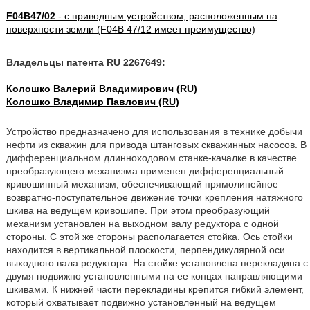
F04B47/02
- с приводным устройством, расположенным на
поверхности земли (F04B 47/12 имеет преимущество)
Владельцы патента RU 2267649:
Колошко Валерий Владимирович (RU)
Колошко Владимир Павлович (RU)
Устройство предназначено для использования в технике добычи
нефти из скважин для привода штанговых скважинных насосов. В
дифференциальном длинноходовом станке-качалке в качестве
преобразующего механизма применен дифференциальный
кривошипный механизм, обеспечивающий прямолинейное
возвратно-поступательное движение точки крепления натяжного
шкива на ведущем кривошипе. При этом преобразующий
механизм установлен на выходном валу редуктора с одной
стороны. С этой же стороны располагается стойка. Ось стойки
находится в вертикальной плоскости, перпендикулярной оси
выходного вала редуктора. На стойке установлена перекладина с
двумя подвижно установленными на ее концах направляющими
шкивами. К нижней части перекладины крепится гибкий элемент,
который охватывает подвижно установленный на ведущем