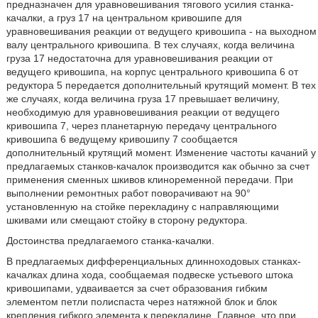
предназначен для уравновешивания тягового усилия станка-
качалки, а груз 17 на центральном кривошипе для
уравновешивания реакции от ведущего кривошипа - на выходном
валу центрального кривошипа. В тех случаях, когда величина
груза 17 недостаточна для уравновешивания реакции от
ведущего кривошипа, на корпус центрального кривошипа 6 от
редуктора 5 передается дополнительный крутящий момент. В тех
же случаях, когда величина груза 17 превышает величину,
необходимую для уравновешивания реакции от ведущего
кривошипа 7, через планетарную передачу центрального
кривошипа 6 ведущему кривошипу 7 сообщается
дополнительный крутящий момент. Изменение частоты качаний у
предлагаемых станков-качалок производится как обычно за счет
применения сменных шкивов клиноременной передачи. При
выполнении ремонтных работ поворачивают на 90°
установленную на стойке перекладину с направляющими
шкивами или смещают стойку в сторону редуктора.
Достоинства предлагаемого станка-качалки.
В предлагаемых дифференциальных длинноходовых станках-
качалках длина хода, сообщаемая подвеске устьевого штока
кривошипами, удваивается за счет образования гибким
элементом петли полиспаста через натяжной блок и блок
крепления гибкого элемента к перекладине. Главное, что при