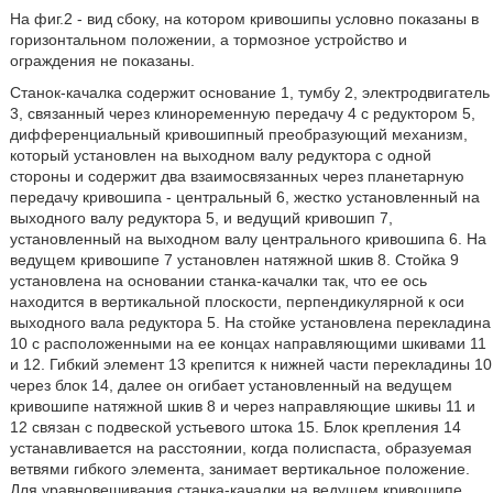
На фиг.2 - вид сбоку, на котором кривошипы условно показаны в
горизонтальном положении, а тормозное устройство и
ограждения не показаны.
Станок-качалка содержит основание 1, тумбу 2, электродвигатель
3, связанный через клиноременную передачу 4 с редуктором 5,
дифференциальный кривошипный преобразующий механизм,
который установлен на выходном валу редуктора с одной
стороны и содержит два взаимосвязанных через планетарную
передачу кривошипа - центральный 6, жестко установленный на
выходного валу редуктора 5, и ведущий кривошип 7,
установленный на выходном валу центрального кривошипа 6. На
ведущем кривошипе 7 установлен натяжной шкив 8. Стойка 9
установлена на основании станка-качалки так, что ее ось
находится в вертикальной плоскости, перпендикулярной к оси
выходного вала редуктора 5. На стойке установлена перекладина
10 с расположенными на ее концах направляющими шкивами 11
и 12. Гибкий элемент 13 крепится к нижней части перекладины 10
через блок 14, далее он огибает установленный на ведущем
кривошипе натяжной шкив 8 и через направляющие шкивы 11 и
12 связан с подвеской устьевого штока 15. Блок крепления 14
устанавливается на расстоянии, когда полиспаста, образуемая
ветвями гибкого элемента, занимает вертикальное положение.
Для уравновешивания станка-качалки на ведущем кривошипе