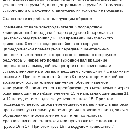
установлены грузы 16, а на центральном - грузы 15. Тормозное
устройство и ограждения станка-качалки условно не показаны.
Станок-качалка работает следующим образом.
Вращение от вала электродвигателя 3 посредством
клиноременной передачи 4 через редуктор 5 передается
центральному кривошипу 6. При вращении центрального
кривошипа 6 за счет содержащейся в его корпусе
цилиндрической планетарной передачи с центральным
неподвижным колесом, которое жестко связано с корпусом
редуктора 5, через его полый выходной вал вращение
передается на выходной вал центрального кривошипа и
установленному на этом валу ведущему кривошипу 7 с натяжным
шкивом 8. При этом натяжной шкив 8 получает прямолинейное
возвратно-поступательное движение, обеспечиваемое
конструкцией примененного преобразующего механизма и через
охватывающий его гибкий элемент 13 и направляющие шкивы 11
и 12 передает его подвеске устьевого штока 15. При этом
подвеска устьевого штока перемещается на величину, в два раза
превышающую величину перемещения натяжного шкива, за счет
образованной гибким элементом петли полиспаста.
Уравновешивание станка-качалки производится с помощью
грузов 16 и 17. При этом груз 16 на ведущем кривошипе 7