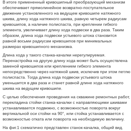
В итоге примененный кривошипный преобразующий механизм
обеспечивает прямолинейное возвратно-поступательное
движение установленного на ведущем кривошипе натяжного
шкива, длину хода натяжного шкива, равную четырем радиусам
кривошипов, а наличие полиспаста, при креплении гибкого
элемента, увеличивает длину хода подвески в два раза. Таким
образом, длина хода подвески устьевого штока становится
равной восьми радиусам кривошипов при минимальных
размерах кривошипного механизма.
Длина хода у такого станка-качалки нерегулируемая.
Перенастройка на другую длину хода может быть осуществлена
заменой кривошипов или креплением гибкого элемента
непосредственно через натяжной шкив, исключив при этом петлю
полиспаста. Тогда длина хода подвески устьевого штока
уменьшится в два раза и станет равной длине хода натяжного
шкива на ведущем кривошипе.
С целью обеспечения проведения на скважине ремонтных работ,
перекладина стойки станка-качалки с направляющими шкивами
устанавливается подвижно, с возможностью поворота вокруг
вертикальной оси стойки на 90°, или стойка устанавливается с
возможностью отката или поворота на необходимую величину.
На фиг.1 схематично представлен станок-качалка, общий вид.