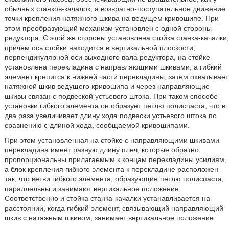
обычных станков-качалок, а возвратно-поступательное движение
точки крепления натяжного шкива на ведущем кривошипе. При
этом преобразующий механизм установлен с одной стороны
редуктора. С этой же стороны установлена стойка станка-качалки,
причем ось стойки находится в вертикальной плоскости,
перпендикулярной оси выходного вала редуктора, на стойке
установлена перекладина с направляющими шкивами, а гибкий
элемент крепится к нижней части перекладины, затем охватывает
натяжной шкив ведущего кривошипа и через направляющие
шкивы связан с подвеской устьевого штока. При таком способе
установки гибкого элемента он образует петлю полиспаста, что в
два раза увеличивает длину хода подвески устьевого штока по
сравнению с длиной хода, сообщаемой кривошипами.
При этом установленная на стойке с направляющими шкивами
перекладина имеет разную длину плеч, которые обратно
пропорциональны прилагаемым к концам перекладины усилиям,
а блок крепления гибкого элемента к перекладине расположен
так, что ветви гибкого элемента, образующие петлю полиспаста,
параллельны и занимают вертикальное положение.
Соответственно и стойка станка-качалки устанавливается на
расстоянии, когда гибкий элемент, связывающий направляющий
шкив с натяжным шкивом, занимает вертикальное положение.