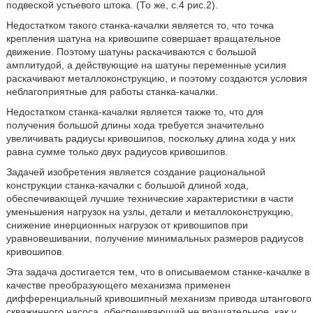
подвеской устьевого штока. (То же, с.4 рис.2).
Недостатком такого станка-качалки является то, что точка
крепления шатуна на кривошипе совершает вращательное
движение. Поэтому шатуны раскачиваются с большой
амплитудой, а действующие на шатуны переменные усилия
раскачивают металлоконструкцию, и поэтому создаются условия
неблагоприятные для работы станка-качалки.
Недостатком станка-качалки является также то, что для
получения большой длины хода требуется значительно
увеличивать радиусы кривошипов, поскольку длина хода у них
равна сумме только двух радиусов кривошипов.
Задачей изобретения является создание рациональной
конструкции станка-качалки с большой длиной хода,
обеспечивающей лучшие технические характеристики в части
уменьшения нагрузок на узлы, детали и металлоконструкцию,
снижение инерционных нагрузок от кривошипов при
уравновешивании, получение минимальных размеров радиусов
кривошипов.
Эта задача достигается тем, что в описываемом станке-качалке в
качестве преобразующего механизма применен
дифференциальный кривошипный механизм привода штангового
скважинного насоса, обеспечивающий не вращательное, как у