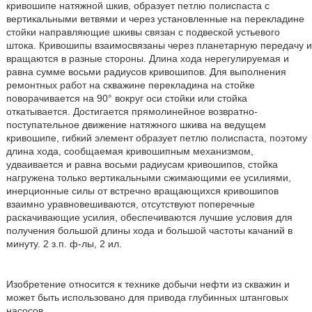
кривошипе натяжной шкив, образует петлю полиспаста с
вертикальными ветвями и через установленные на перекладине
стойки направляющие шкивы связан с подвеской устьевого
штока. Кривошипы взаимосвязаны через планетарную передачу и
вращаются в разные стороны. Длина хода нерегулируемая и
равна сумме восьми радиусов кривошипов. Для выполнения
ремонтных работ на скважине перекладина на стойке
поворачивается на 90° вокруг оси стойки или стойка
откатывается. Достигается прямолинейное возвратно-
поступательное движение натяжного шкива на ведущем
кривошипе, гибкий элемент образует петлю полиспаста, поэтому
длина хода, сообщаемая кривошипным механизмом,
удваивается и равна восьми радиусам кривошипов, стойка
нагружена только вертикальными сжимающими ее усилиями,
инерционные силы от встречно вращающихся кривошипов
взаимно уравновешиваются, отсутствуют поперечные
раскачивающие усилия, обеспечиваются лучшие условия для
получения большой длины хода и большой частоты качаний в
минуту. 2 з.п. ф-лы, 2 ил.
Изобретение относится к технике добычи нефти из скважин и
может быть использовано для привода глубинных штанговых
насосов.