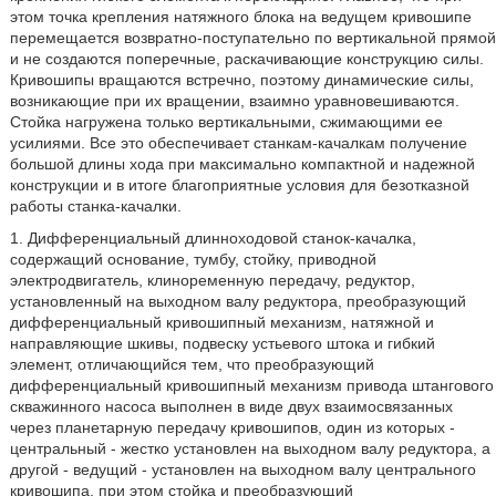
этом точка крепления натяжного блока на ведущем кривошипе
перемещается возвратно-поступательно по вертикальной прямой
и не создаются поперечные, раскачивающие конструкцию силы.
Кривошипы вращаются встречно, поэтому динамические силы,
возникающие при их вращении, взаимно уравновешиваются.
Стойка нагружена только вертикальными, сжимающими ее
усилиями. Все это обеспечивает станкам-качалкам получение
большой длины хода при максимально компактной и надежной
конструкции и в итоге благоприятные условия для безотказной
работы станка-качалки.
1. Дифференциальный длинноходовой станок-качалка,
содержащий основание, тумбу, стойку, приводной
электродвигатель, клиноременную передачу, редуктор,
установленный на выходном валу редуктора, преобразующий
дифференциальный кривошипный механизм, натяжной и
направляющие шкивы, подвеску устьевого штока и гибкий
элемент, отличающийся тем, что преобразующий
дифференциальный кривошипный механизм привода штангового
скважинного насоса выполнен в виде двух взаимосвязанных
через планетарную передачу кривошипов, один из которых -
центральный - жестко установлен на выходном валу редуктора, а
другой - ведущий - установлен на выходном валу центрального
кривошипа, при этом стойка и преобразующий