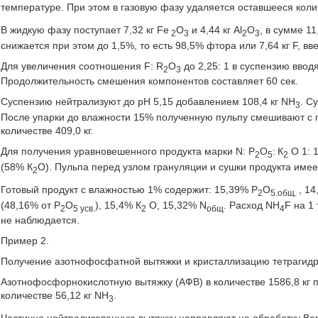
температуре. При этом в газовую фазу удаляется оставшееся колич
В жидкую фазу поступает 7,32 кг Fе
О
и 4,44 кг Аl
О
, в сумме 11
2
3
2
3
снижается при этом до 1,5%, то есть 98,5% фтора или 7,64 кг F, в
Для увеличения соотношения F: R
О
до 2,25: 1 в суспензию вводя
2
3
Продолжительность смешения компонентов составляет 60 сек.
Суспензию нейтрализуют до рН 5,15 добавлением 108,4 кг NН
. С
3
После упарки до влажности 15% полученную пульпу смешивают с 
количестве 409,0 кг.
Для получения уравновешенного продукта марки N: Р
O
:
К
О 1: 1
2
5
2
(58% К
О). Пульпа перед узлом грануляции и сушки продукта име
2
Готовый продукт с влажностью 1% содержит: 15,39% Р
О
, 1
2
5.общ.
(48,16% от Р
О
), 15,4% К
О, 15,32% N
. Расход NH
F на 1
2
5 усв.
2
общ
4
не наблюдается.
Пример 2.
Получение азотнофосфатной вытяжки и кристаллизацию тетрагидра
Азотнофосфорнокислотную вытяжку (АФВ) в количестве 1586,8 кг 
количестве 56,12 кг NН
.
3