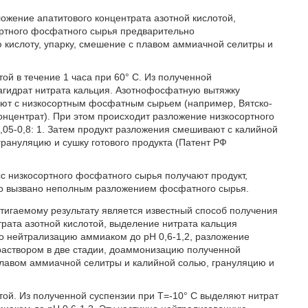
жение апатитового концентрата азотной кислотой,
ортного фосфатного сырья предварительно
кислоту, упарку, смешение с плавом аммиачной селитры и
ой в течение 1 часа при 60° С. Из полученной
агидрат нитрата кальция. Азотнофосфатную вытяжку
ают с низкосортным фосфатным сырьем (например, Вятско-
нцентрат). При этом происходит разложение низкосортного
,05-0,8: 1. Затем продукт разложения смешивают с калийной
рануляцию и сушку готового продукта (Патент РФ
сс низкосортного фосфатного сырья получают продукт,
о вызвано неполным разложением фосфатного сырья.
тигаемому результату является известный способ получения
рата азотной кислотой, выделение нитрата кальция
о нейтрализацию аммиаком до рН 0,6-1,2, разложение
аствором в две стадии, доаммонизацию полученной
 плавом аммиачной селитры и калийной солью, грануляцию и
той. Из полученной суспензии при Т=-10° С выделяют нитрат