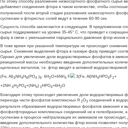
По этому способу разложение низкосортного фосфатного сырья ве
добавляют соединения фтора в таком количестве, чтобы соотноше
полученной после второй стадии разложения низкосортного фосфат
суспензии и фтористых солей ведут в течение 60-90 сек.
Сущность способа заключается в следующем. В предложенном сп
сырья поддерживают на уровне 35-45° С, что приведет к сокраще
фазу в связи с уменьшением парциального давления фтор-ионов 
В тоже время при указанной температуре не происходит снижени
сырья. Снижение выделения фтора в газовую фазу приводит соотв
Однако для увеличения доли водорастворимых фосфатов в аммони
реакционной массы необходимо введение дополнительных количе
щелочных металлов, т.е. фтор вводят в активной водорастворимо
(Fe, Al)
NH
H
(PO
)
·
6H
O+6NH
F
3(Fe, Al)NH
HPO
F
+
3
4
8
4
6
2
4
4
4
2
+2NH
H
PO
+(NH
)
HPO
+6H
O
4
2
4
4
2
4
2
Благодаря этому происходит увеличение доли водорастворимых ф
перехода части фосфатов комплексных R
O
соединений в водор
2
3
результате образования водорастворимых фосфатов аммония и в
фосфатфторидных комплексных соединений не в гелеобразном, а 
суспензии в процессе нейтрализации их аммиаком не происходит, 
введение дополнительного количества фтор-ионов позволяет полу
27%) влажности, что благоприятно влияет на энергозатраты на ст