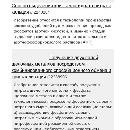
Способ выделения кристаллогидрата нитрата
кальция
// 2240284
Изобретение относится к технологии производства
сложных удобрений путем разложения природных
фосфатов азотной кислотой, а именно к стадии
выделения кристаллогидрата нитрата кальция из
азотнофосфорнокислого раствора (АФР)
Получение двух солей
щелочных металлов посредством
комбинированного способа ионного обмена и
кристаллизации
// 2238906
Изобретение относится к способу получения
нитрата щелочного металла и фосфата
щелочного металла в одном и том же
технологическом процессе из фосфатного сырья и
нитратного сырья, включающий следующие этапы:
а) взаимодействие фосфатного сырья с
нитратным сырьем с образованием водной
нитрофосфатной реакционной смеси, с
последующим необязательным отделением