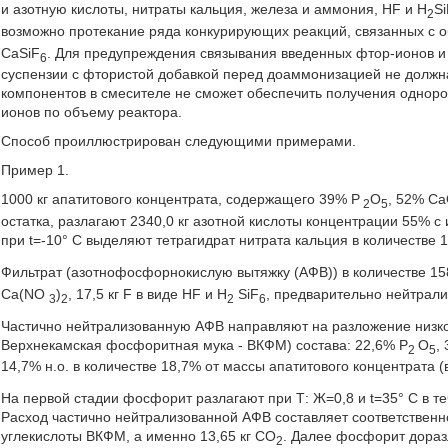
и азотную кислоты, нитраты кальция, железа и аммония, HF и H
S
2
возможно протекание ряда конкурирующих реакций, связанных с 
CaSiF
. Для предупреждения связывания введенных фтор-ионов 
6
суспензии с фтористой добавкой перед доаммонизацией не должн
компонентов в смесителе не сможет обеспечить получения одноро
ионов по объему реактора.
Способ проиллюстрирован следующими примерами.
Пример 1.
1000 кг апатитового концентрата, содержащего 39% Р
О
, 52% Са
2
5
остатка, разлагают 2340,0 кг азотной кислоты концентрации 55% 
при t=-10° С выделяют тетрагидрат нитрата кальция в количестве 17
Фильтрат (азотнофосфорнокислую вытяжку (АФВ)) в количестве 158
Са(NО
)
, 17,5 кг F в виде HF и H
SiF
, предварительно нейтрали
3
2
2
6
Частично нейтрализованную АФВ направляют на разложение низк
Верхнекамская фосфоритная мука - ВКФМ) состава: 22,6% Р
O
,
2
5
14,7% н.о. в количестве 18,7% от массы апатитового концентрата (
На первой стадии фосфорит разлагают при Т: Ж=0,8 и t=35° С в 
Расход частично нейтрализованной АФВ составляет соответственно
углекислоты ВКФМ, а именно 13,65 кг СO
. Далее фосфорит дораз
2