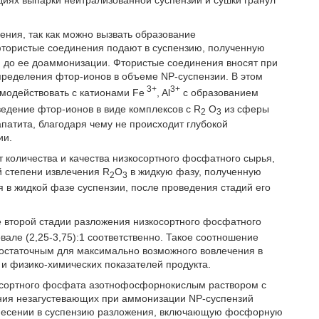
ения, так как можно вызвать образование
 фтористые соединения подают в суспензию, полученную
я до ее доаммонизации. Фтористые соединения вносят при
ределения фтор-ионов в объеме NP-суспензии. В этом
3+
3+
имодействовать с катионами Fe
, Al
с образованием
ведение фтор-ионов в виде комплексов с R
О
из сферы
2
3
патита, благодаря чему не происходит глубокой
ии.
т количества и качества низкосортного фосфатного сырья,
й степени извлечения R
О
в жидкую фазу, полученную
2
3
ся в жидкой фазе суспензии, после проведения стадий его
е второй стадии разложения низкосортного фосфатного
вале (2,25-3,75):1 соответственно. Такое соотношение
остаточным для максимально возможного вовлечения в
 и физико-химических показателей продукта.
осортного фосфата азотнофосфорнокислым раствором с
ния незагустевающих при аммонизации NP-суспензий
 внесении в суспензию разложения, включающую фосфорную