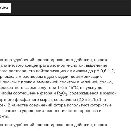
айти
атных удобрений пролонгированного действия, широко
апатитового концентрата азотной кислотой, выделение
ого раствора, его нейтрализацию аммиаком до рН 0,6-1,2,
рнокислым раствором в две стадии, доаммонизацию
ой пульпы с плавом аммиачной селитры и калийной солью,
 фосфатного сырья ведут при Т=35-45°С, в пульпу до
 чтобы соотношение фтора и R
О
, содержащееся в жидкой
2
3
ртного фосфатного сырья, составляло (2,25-3,75):1, а
сек. В качестве соединений фтора используют фтористые
лючается в упрощении технологического процесса и
ф-лы.
атных удобрений пролонгированного действия, широко