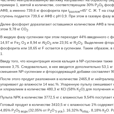
Частично нейтрализованную вытяжку направляют на обработку Вер
примере 1, взятой в количестве, соответствующем 30% Р
O
фосфо
2
5
АФВ, а именно 739,6 кг фосфорита при t
=45° С. Ж: Т на ста
разлож
ступень подается 739,6 кг АФВ с рН 0,9. При этом в газовую фазу
Далее фосфорит доразлагают оставшимся количеством АФВ в течен
этом 9,78 кг СО
.
2
В жидкую фазу суспензии при этом переходит 44% введенного с ф
14,97 кг Fе
O
и 8,94 кг Аl
O
или 23,91 кг R
O
. Выделение фтора
2
3
2
3
2
3
фосфорита или 18,65 кг F остается в суспензии. Таким образом, в
1.
Ввиду того, что концентрация ионов кальция в NP-суспензии также 
менее 3,75. Следовательно, в нее вводится дополнительно 53,1 кг
смешения NP-суспензии и фторсодержащей добавки составляет 90
После этого продукт разложения в количестве 2465,8 кг нейтрализ
упаривают до влажности 14 мас.%. Упаренную пульпу смешивают с
и хлоркалием в количестве 480,3 кг КСl (58% K
O) для получения 
2
Пульпа NPK в количестве 3772,5 кг с влажностью 9,54% поступает 
Готовый продукт в количестве 3410,5 кг с влажностью 1% содержит
4,85% Р
О
(32,05% от P
O
), 16,32% N
, 8,18% К
О. Р
2
5 водн.
2
5 усв.
общ.
2