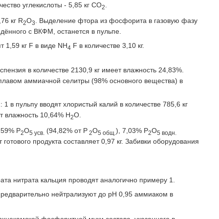
ество углекислоты - 5,85 кг СО
.
2
,76 кг R
О
. Выделение фтора из фосфорита в газовую фазу
2
3
ведённого с ВКФМ, останется в пульпе.
т 1,59 кг F в виде NH
F в количестве 3,10 кг.
4
успензия в количестве 2130,9 кг имеет влажность 24,83%.
плавом аммиачной селитры (98% основного вещества) в
: 1 в пульпу вводят хлористый калий в количестве 785,6 кг
ет влажность 10,64% Н
О.
2
4,59% P
O
(94,82% от Р
О
), 7,03% Р
О
2
5 усв.
2
5 общ.
2
5 водн.
 т готового продукта составляет 0,97 кг. Забивки оборудования
та нитрата кальция проводят аналогично примеру 1.
предварительно нейтрализуют до рН 0,95 аммиаком в