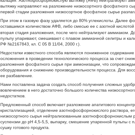
кальция. Азотнофосфорнокислую вытяжку (АФВ) нейтрализуют амм
вытяжку направляют на разложение низкосортного фосфатного сы
первой стадии разложения низкосортное фосфатное сырье разлагаю
При этом в газовую фазу удаляется до 80% углекислоты. Далее ф
оставшимся количеством АФВ, либо смесью ее с азотной кислото
вторая стадия разложения, после чего нейтрализуют аммиаком. Д
пульпу упаривают, смешивают с плавом аммиачной селитры и кали
РФ №2167843, кл. С 05 В 11/04, 2000 г.).
Недостатки известного способа являются пониженное содержание 
осложнения в проведении технологического процесса за счет сниж
разложения фосфатного сырья при аммонизации, что сопровождает
оборудования и снижению производительности процесса. Для восс
ее разбавление.
Нами поставлена задача создать способ получения сложных удоб
вовлечением в него достаточно большого количества низкосортн
недостатков.
Предложенный способ включает разложение апатитового концентра
кристаллизацией, отделение азотнофосфорнокислого раствора, ег
низкосортного сырья нейтрализованным азотнофосфорнокислым р
суспензии до рН 4,5-5,5, выпарку, смешение упаренной пульпы с
сушку готового продукта.