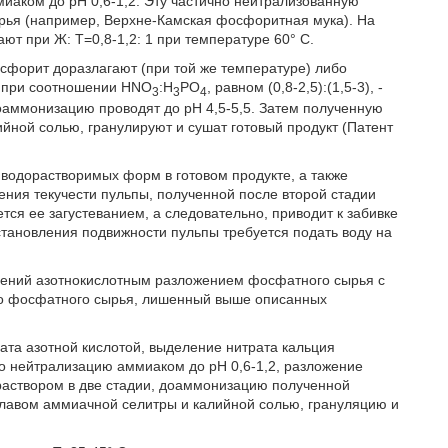
иаком до рН 0,6-1,2. Эту частично нейтрализованную
рья (например, Верхне-Камская фосфоритная мука). На
т при Ж: Т=0,8-1,2: 1 при температуре 60° С.
осфорит доразлагают (при той же температуре) либо
й при соотношении НNO
:Н
РO
, равном (0,8-2,5):(1,5-3), -
3
3
4
оаммонизацию проводят до рН 4,5-5,5. Затем полученную
йной солью, гранулируют и сушат готовый продукт (Патент
водорастворимых форм в готовом продукте, а также
ения текучести пульпы, полученной после второй стадии
ся ее загустеванием, а следовательно, приводит к забивке
тановления подвижности пульпы требуется подать воду на
рений азотнокислотным разложением фосфатного сырья с
ого фосфатного сырья, лишенный выше описанных
та азотной кислотой, выделение нитрата кальция
о нейтрализацию аммиаком до рН 0,6-1,2, разложение
аствором в две стадии, доаммонизацию полученной
 плавом аммиачной селитры и калийной солью, грануляцию и