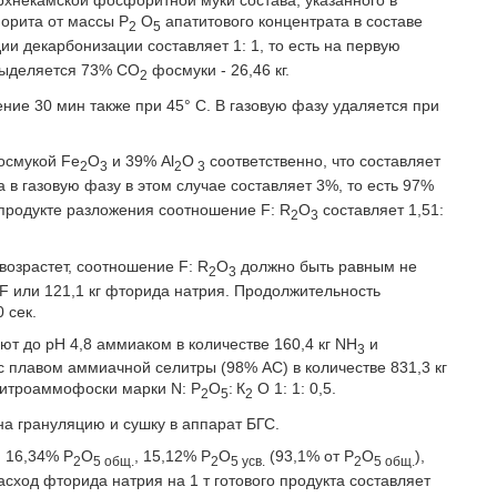
хнекамской фосфоритной муки состава, указанного в
рита от массы Р
O
апатитового концентрата в составе
2
5
дии декарбонизации составляет 1: 1, то есть на первую
 выделяется 73% СО
фосмуки - 26,46 кг.
2
ие 30 мин также при 45° С. В газовую фазу удаляется при
осмукой Fе
O
и 39% Аl
O
соответственно, что составляет
2
3
2
3
 в газовую фазу в этом случае составляет 3%, то есть 97%
 продукте разложения соотношение F: R
О
составляет 1,51:
2
3
возрастет, соотношение F: R
О
должно быть равным не
2
3
 F или 121,1 кг фторида натрия. Продолжительность
 сек.
уют до рН 4,8 аммиаком в количестве 160,4 кг NН
и
3
 плавом аммиачной селитры (98% АС) в количестве 831,3 кг
нитроаммофоски марки N: Р
O
:
К
O 1: 1: 0,5.
2
5
2
на грануляцию и сушку в аппарат БГС.
: 16,34% Р
O
, 15,12% Р
О
(93,1% от Р
О
),
2
5 общ.
2
5 усв.
2
5 общ.
асход фторида натрия на 1 т готового продукта составляет