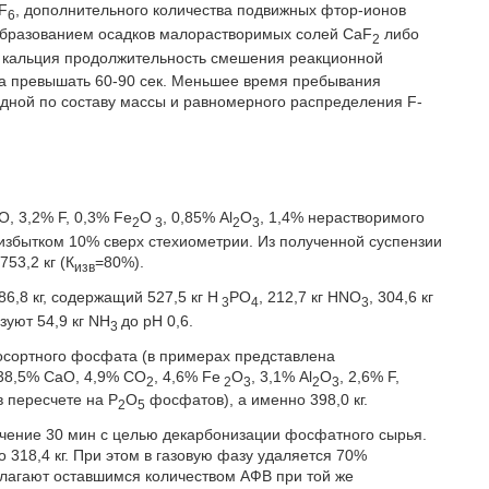
iF
, дополнительного количества подвижных фтор-ионов
6
образованием осадков малорастворимых солей CaF
либо
2
и кальция продолжительность смешения реакционной
а превышать 60-90 сек. Меньшее время пребывания
дной по составу массы и равномерного распределения F-
О, 3,2% F, 0,3% Fе
O
, 0,85% Аl
O
, 1,4% нерастворимого
2
3
2
3
с избытком 10% сверх стехиометрии. Из полученной суспензии
53,2 кг (К
=80%).
изв
6,8 кг, содержащий 527,5 кг Н
РO
, 212,7 кг НNО
, 304,6 кг
3
4
3
зуют 54,9 кг NН
до рН 0,6.
3
осортного фосфата (в примерах представлена
 38,5% СаО, 4,9% СO
, 4,6% Fe
О
, 3,1% Аl
О
, 2,6% F,
2
2
3
2
3
в пересчете на Р
O
фосфатов), а именно 398,0 кг.
2
5
течение 30 мин с целью декарбонизации фосфатного сырья.
 318,4 кг. При этом в газовую фазу удаляется 70%
лагают оставшимся количеством АФВ при той же