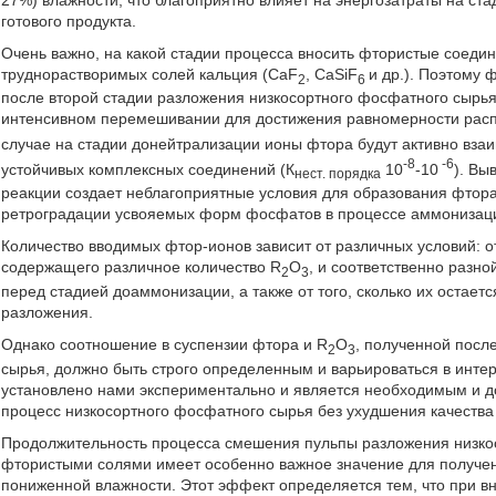
готового продукта.
Очень важно, на какой стадии процесса вносить фтористые соедин
труднорастворимых солей кальция (CaF
, СаSiF
и др.). Поэтому
2
6
после второй стадии разложения низкосортного фосфатного сырь
интенсивном перемешивании для достижения равномерности расп
случае на стадии донейтрализации ионы фтора будут активно вза
-8
-6
устойчивых комплексных соединений (К
10
-10
). Вы
нест. порядка
реакции создает неблагоприятные условия для образования фтора
ретроградации усвояемых форм фосфатов в процессе аммонизац
Количество вводимых фтор-ионов зависит от различных условий: о
содержащего различное количество R
О
, и соответственно разно
2
3
перед стадией доаммонизации, а также от того, сколько их остает
разложения.
Однако соотношение в суспензии фтора и R
О
, полученной посл
2
3
сырья, должно быть строго определенным и варьироваться в интер
установлено нами экспериментально и является необходимым и д
процесс низкосортного фосфатного сырья без ухудшения качества
Продолжительность процесса смешения пульпы разложения низк
фтористыми солями имеет особенно важное значение для получе
пониженной влажности. Этот эффект определяется тем, что при