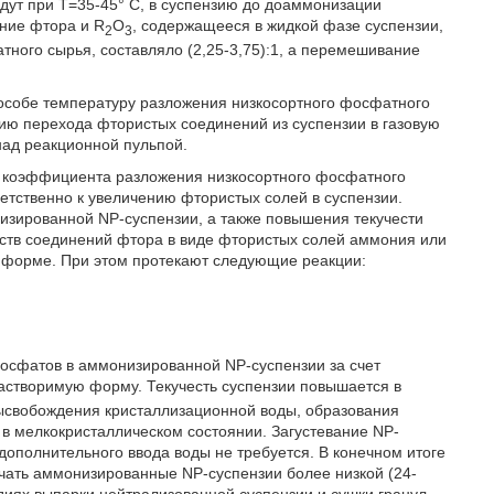
дут при Т=35-45° С, в суспензию до доаммонизации
ние фтора и R
О
, содержащееся в жидкой фазе суспензии,
2
3
ного сырья, составляло (2,25-3,75):1, а перемешивание
особе температуру разложения низкосортного фосфатного
нию перехода фтористых соединений из суспензии в газовую
над реакционной пульпой.
е коэффициента разложения низкосортного фосфатного
етственно к увеличению фтористых солей в суспензии.
зированной NP-суспензии, а также повышения текучести
ств соединений фтора в виде фтористых солей аммония или
й форме. При этом протекают следующие реакции:
осфатов в аммонизированной NP-суспензии за счет
астворимую форму. Текучесть суспензии повышается в
ысвобождения кристаллизационной воды, образования
в мелкокристаллическом состоянии. Загустевание NP-
дополнительного ввода воды не требуется. В конечном итоге
чать аммонизированные NP-суспензии более низкой (24-
адиях выпарки нейтрализованной суспензии и сушки гранул