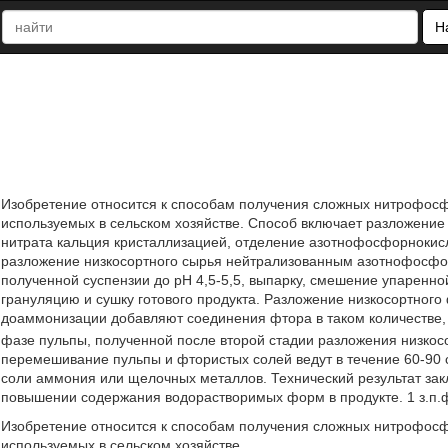
Н
Изобретение относится к способам получения сложных нитрофосф
используемых в сельском хозяйстве. Способ включает разложение 
нитрата кальция кристаллизацией, отделение азотнофосфорнокисл
разложение низкосортного сырья нейтрализованным азотнофосфо
полученной суспензии до рН 4,5-5,5, выпарку, смешение упаренн
грануляцию и сушку готового продукта. Разложение низкосортного
доаммонизации добавляют соединения фтора в таком количестве,
фазе пульпы, полученной после второй стадии разложения низкосо
перемешивание пульпы и фтористых солей ведут в течение 60-90 
соли аммония или щелочных металлов. Технический результат зак
повышении содержания водорастворимых форм в продукте. 1 з.п.
Изобретение относится к способам получения сложных нитрофосф
используемых в сельском хозяйстве.