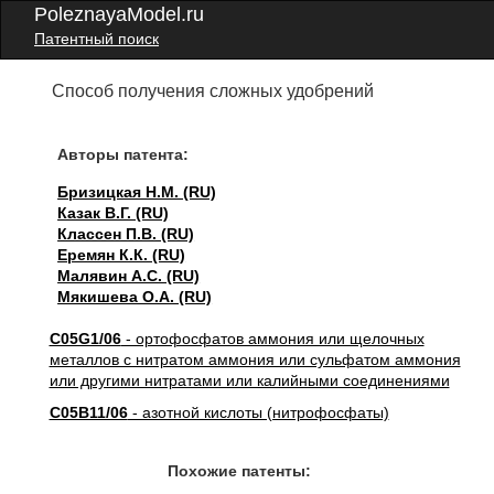
PoleznayaModel.ru
Патентный поиск
Способ получения сложных удобрений
Авторы патента:
Бризицкая Н.М. (RU)
Казак В.Г. (RU)
Классен П.В. (RU)
Еремян К.К. (RU)
Малявин А.С. (RU)
Мякишева О.А. (RU)
C05G1/06
- ортофосфатов аммония или щелочных
металлов с нитратом аммония или сульфатом аммония
или другими нитратами или калийными соединениями
C05B11/06
- азотной кислоты (нитрофосфаты)
Похожие патенты: